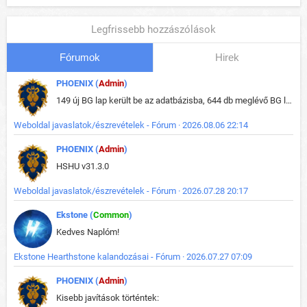
Legfrissebb hozzászólások
Fórumok
Hirek
PHOENIX (
Admin
)
149 új BG lap került be az adatbázisba, 644 db meglévő BG lap módosult, bekerültek az új képek a megváltozott lapokhoz is.
Weboldal javaslatok/észrevételek - Fórum · 2026.08.06 22:14
PHOENIX (
Admin
)
HSHU v31.3.0
Weboldal javaslatok/észrevételek - Fórum · 2026.07.28 20:17
Ekstone (
Common
)
Kedves Naplóm!
Ekstone Hearthstone kalandozásai - Fórum · 2026.07.27 07:09
PHOENIX (
Admin
)
Kisebb javítások történtek: