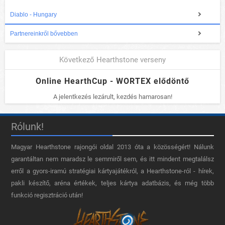
Diablo - Hungary
Partnereinkről bővebben
Következő Hearthstone verseny
Online HearthCup - WORTEX elődöntő
A jelentkezés lezárult, kezdés hamarosan!
Rólunk!
Magyar Hearthstone​ rajongói oldal 2013 óta a közösségért! Nálunk
garantáltan nem maradsz le semmiről sem, és itt mindent megtalálsz
erről a gyors-iramú stratégiai kártyajátékról, a Hearthstone-ról - hírek,
pakli készítő, aréna értékek, teljes kártya adatbázis, és még több
funkció regisztráció után!