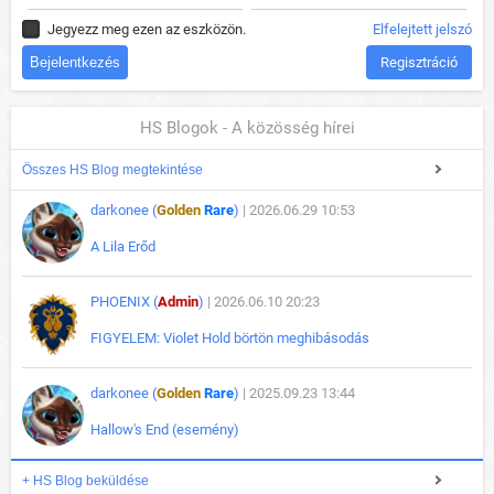
Jegyezz meg ezen az eszközön.
Elfelejtett jelszó
Regisztráció
HS Blogok - A közösség hírei
Összes HS Blog megtekintése
darkonee (
Golden
Rare
)
| 2026.06.29 10:53
A Lila Erőd
PHOENIX (
Admin
)
| 2026.06.10 20:23
FIGYELEM: Violet Hold börtön meghibásodás
darkonee (
Golden
Rare
)
| 2025.09.23 13:44
Hallow's End (esemény)
+ HS Blog beküldése