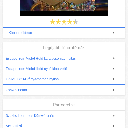
+ Kép beküldése
Legújabb fórumtémák
Escape from Violet Hold kártyacsomag nyitás
Escape from Violet Hold nyitó kibeszélő
CATACLYSM kártyacsomag nyitás
Összes fórum
Partnereink
Szukits Internetes Könyváruház
ABCkitüző