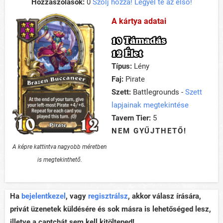
Hozzászólások:
0
Szólj hozzá! Legyél te az első!
A kártya adatai
10 Támadás
12 Élet
Típus:
Lény
Faj:
Pirate
Szett:
Battlegrounds -
Szett
lapjainak megtekintése
Tavern Tier:
5
NEM GYŰJTHETŐ!
A képre kattintva nagyobb méretben
is megtekinthető.
Ha
bejelentkezel
, vagy
regisztrálsz
, akkor válasz írására,
privát üzenetek küldésére és sok másra is lehetőséged lesz,
illetve a captchát sem kell kitöltened!