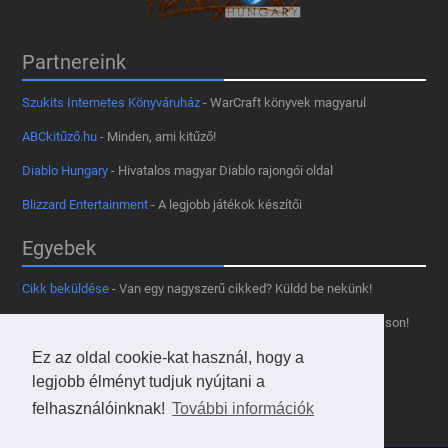
Partnereink
Szukits Internetes Könyváruház
- WarCraft könyvek magyarul
ABCkitűző.hu
- Minden, ami kitűző!
Diablo Hungary
- Hivatalos magyar Diablo rajongói oldal
Blizzard Entertainment
- A legjobb játékok készítői
Egyebek
Cikk beküldése
- Van egy nagyszerű cikked? Küldd be nekünk!
Támogass minket
- Tetszik az oldal? Segíts, hogy fennmaradhasson!
Ez az oldal cookie-kat használ, hogy a
Kapcsolat, médiaajánlat
- Lépj velünk kapcsolatba!
legjobb élményt tudjuk nyújtani a
Használd a tooltipünket
- A saját oldaladon is!
felhasználóinknak!
További információk
Adatvédelmi szabályzat
- A felhasználókért!