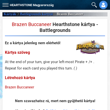
HEARTHSTONE
Magyarország
Kártyák
Battlegrounds kártyái
Brazen Buccaneer
Brazen Buccaneer
Hearthstone kártya -
Battlegrounds
Ez a kártya jelenleg nem elérhető!
Kártya szöveg
At the end of your turn, give your left-most Pirate + /+ .
Repeat for each card you played this turn.
( )
Létrehozó kártya
Brazen Buccaneer
Nem szavazhatsz rá, mert nem gyűjthető kártya!