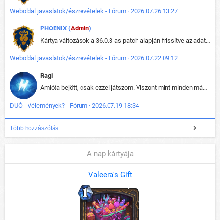
Weboldal javaslatok/észrevételek - Fórum · 2026.07.26 13:27
PHOENIX (
Admin
)
Kártya változások a 36.0.3-as patch alapján frissítve az adatbázisban (képek is cserélve).
Weboldal javaslatok/észrevételek - Fórum · 2026.07.22 09:12
Ragi
Amióta bejött, csak ezzel játszom. Viszont mint minden más - akár az alapjáték is, ez is baromira összetett lett. Néha már pár kör után is esélytelen az egész. Vagy irreállisan túltápol valaki, vagy lelép a partner, vagy csak hülye mint a segg. És amikor eljönne az én időm, na akkor jön el mindenki másé is. Engem jobban érdekelne, hogy ki milyen ratingen szokott játszani. Na ez lenne egy érdekes adat.
DUÓ - Vélemények? - Fórum · 2026.07.19 18:34
Több hozzászólás
A nap kártyája
Valeera's Gift