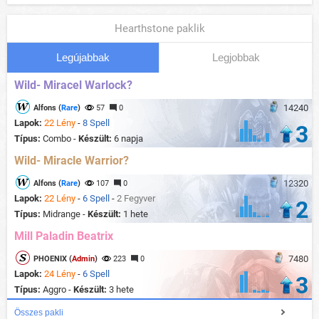
Hearthstone paklik
Legújabbak
Legjobbak
Wild- Miracel Warlock?
14240
Alfons (
Rare
)
57
0
Lapok:
22 Lény
-
8 Spell
3
Típus:
Combo -
Készült:
6 napja
Wild- Miracle Warrior?
12320
Alfons (
Rare
)
107
0
Lapok:
22 Lény
-
6 Spell
-
2 Fegyver
2
Típus:
Midrange -
Készült:
1 hete
Mill Paladin Beatrix
7480
PHOENIX (
Admin
)
223
0
Lapok:
24 Lény
-
6 Spell
3
Típus:
Aggro -
Készült:
3 hete
Összes pakli