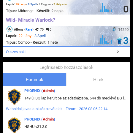
Lapok:
19 Lény
-
8 Spell
-
1 Fegyver
-
2 Helyszín
0
Típus:
Midrange -
Készült:
2 napja
Wild- Miracle Warlock?
14240
Alfons (
Rare
)
70
0
Lapok:
22 Lény
-
8 Spell
3
Típus:
Combo -
Készült:
1 hete
Összes pakli
Legfrissebb hozzászólások
Fórumok
Hirek
PHOENIX (
Admin
)
149 új BG lap került be az adatbázisba, 644 db meglévő BG lap módosult, bekerültek az új képek a megváltozott lapokhoz is.
Weboldal javaslatok/észrevételek - Fórum · 2026.08.06 22:14
PHOENIX (
Admin
)
HSHU v31.3.0