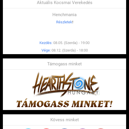
Aktuális Kocsmai Verekedés
Henchmania
Részletek
!
Kezdés:
08.05. (Szerda) - 19:00
Vége:
08.12. (Szerda) - 18:00
Támogass minket
Kövess minket