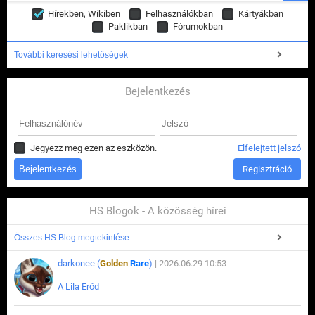
Hírekben, Wikiben
Felhasználókban
Kártyákban
Paklikban
Fórumokban
További keresési lehetőségek
Bejelentkezés
Jegyezz meg ezen az eszközön.
Elfelejtett jelszó
Regisztráció
HS Blogok - A közösség hírei
Összes HS Blog megtekintése
darkonee (
Golden
Rare
)
| 2026.06.29 10:53
A Lila Erőd