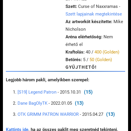
Szett:
Curse of Naxxramas -
Szett lapjainak megtekintése
Az artworköt készítette:
Mike
Nicholson
Aréna elérhetőség:
Nem
érhető el
Kraftolás:
40 /
400 (Golden)
Betörés:
5 /
50 (Golden)
GYŰJTHETŐ!
Legjobb három pakli, amelyikben szerepel:
(15)
[S19] Legend Patron
- 2015.10.31
(13)
Dane BagOlyTK
- 2022.01.05
(13)
OTK GRIMM PATRON WARRIOR
- 2015.04.27
Kattints ide
, ha az összes paklit meg szeretnéd tekinteni,