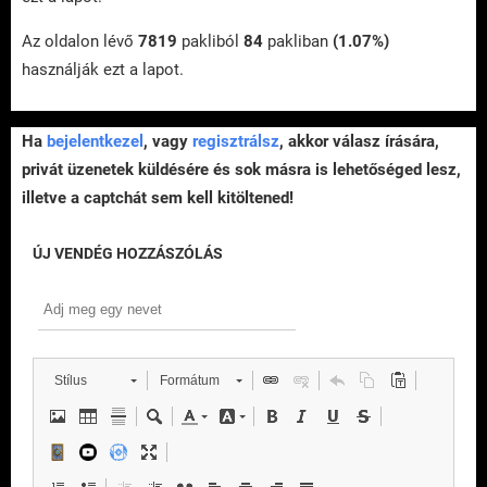
Az oldalon lévő
7819
pakliból
84
pakliban
(1.07%)
használják ezt a lapot.
Ha
bejelentkezel
, vagy
regisztrálsz
, akkor válasz írására,
privát üzenetek küldésére és sok másra is lehetőséged lesz,
illetve a captchát sem kell kitöltened!
ÚJ VENDÉG HOZZÁSZÓLÁS
Stílus
Formátum