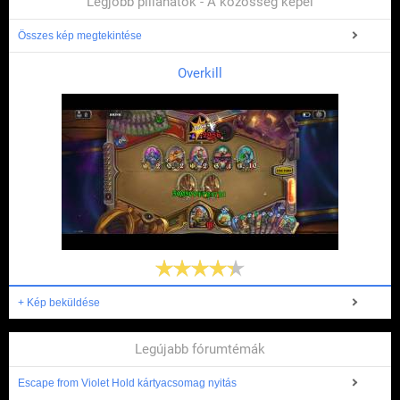
Legjobb pillanatok - A közösség képei
Összes kép megtekintése
Overkill
+ Kép beküldése
Legújabb fórumtémák
Escape from Violet Hold kártyacsomag nyitás