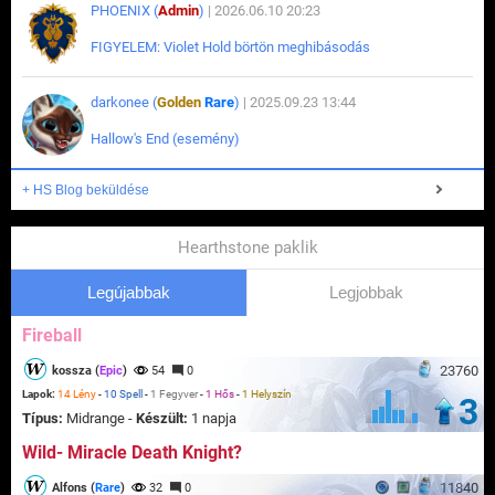
PHOENIX (
Admin
)
| 2026.06.10 20:23
FIGYELEM: Violet Hold börtön meghibásodás
darkonee (
Golden
Rare
)
| 2025.09.23 13:44
Hallow's End (esemény)
+ HS Blog beküldése
Hearthstone paklik
Legújabbak
Legjobbak
Fireball
23760
kossza (
Epic
)
54
0
Lapok:
14 Lény
-
10 Spell
-
1 Fegyver
-
1 Hős
-
1 Helyszín
3
Típus:
Midrange -
Készült:
1 napja
Wild- Miracle Death Knight?
11840
Alfons (
Rare
)
32
0