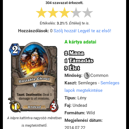
304 szavazat érkezett.
Értékelés:
3.21
/
5
.
Értékelj te is.
Hozzászólások:
0
Szólj hozzá! Legyél te az első!
A kártya adatai
2 Mana
1 Támadás
3 Élet
Minőség:
Common
Kaszt:
Semleges -
Semleges
lapok megtekintése
Típus:
Lény
Faj:
Undead
Formátum:
Wild
A képre kattintva nagyobb méretben
Megjelenési dátum:
is megtekinthető.
2014.07.22