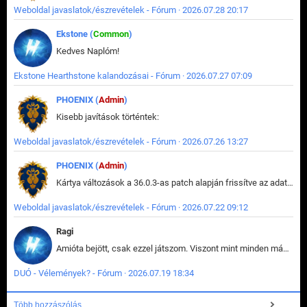
Weboldal javaslatok/észrevételek - Fórum · 2026.07.28 20:17
Ekstone (
Common
)
Kedves Naplóm!
Ekstone Hearthstone kalandozásai - Fórum · 2026.07.27 07:09
PHOENIX (
Admin
)
Kisebb javítások történtek:
Weboldal javaslatok/észrevételek - Fórum · 2026.07.26 13:27
PHOENIX (
Admin
)
Kártya változások a 36.0.3-as patch alapján frissítve az adatbázisban (képek is cserélve).
Weboldal javaslatok/észrevételek - Fórum · 2026.07.22 09:12
Ragi
Amióta bejött, csak ezzel játszom. Viszont mint minden más - akár az alapjáték is, ez is baromira összetett lett. Néha már pár kör után is esélytelen az egész. Vagy irreállisan túltápol valaki, vagy lelép a partner, vagy csak hülye mint a segg. És amikor eljönne az én időm, na akkor jön el mindenki másé is. Engem jobban érdekelne, hogy ki milyen ratingen szokott játszani. Na ez lenne egy érdekes adat.
DUÓ - Vélemények? - Fórum · 2026.07.19 18:34
Több hozzászólás