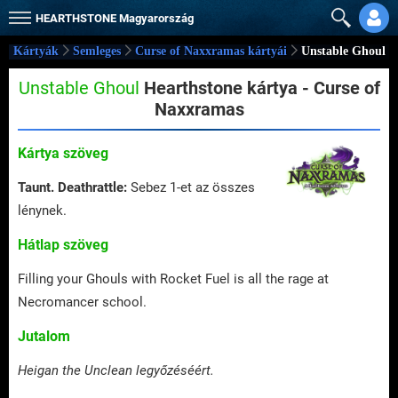
HEARTHSTONE
Magyarország
Kártyák
Semleges
Curse of Naxxramas kártyái
Unstable Ghoul
Unstable Ghoul
Hearthstone kártya - Curse of
Naxxramas
Kártya szöveg
Taunt.
Deathrattle:
Sebez 1-et az összes
lénynek.
Hátlap szöveg
Filling your Ghouls with Rocket Fuel is all the rage at
Necromancer school.
Jutalom
Heigan the Unclean legyőzéséért.