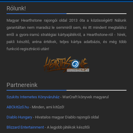
Rólunk!
Magyar Hearthstone​ rajongói oldal 2013 óta a közösségért! Nálunk
garantáltan nem maradsz le semmiről sem, és itt mindent megtalálsz
erről a gyors-iramú stratégiai kártyajátékról, a Hearthstone-ról - hírek,
pakli készítő, aréna értékek, teljes kártya adatbázis, és még több
funkció regisztráció után!
Partnereink
Szukits Internetes Könyváruház
- WarCraft könyvek magyarul
ABCkitűző.hu
- Minden, ami kitűző!
Diablo Hungary
- Hivatalos magyar Diablo rajongói oldal
Blizzard Entertainment
- A legjobb játékok készítői