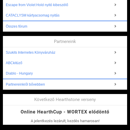
Escape from Violet Hold nyitó kibeszélő
CATACLYSM kártyacsomag nyitás
Összes fórum
Partnereink
Szukits Internetes Könyváruház
ABCkitüző
Diablo - Hungary
Partnereinkről bővebben
Következő Hearthstone verseny
Online HearthCup - WORTEX elődöntő
A jelentkezés lezárult, kezdés hamarosan!