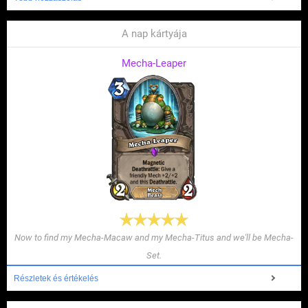
A nap kártyája
Mecha-Leaper
Now to find my Mecha-Macaw and my Mecha-Titus and we'll be Mecha-
Set.
Részletek és értékelés