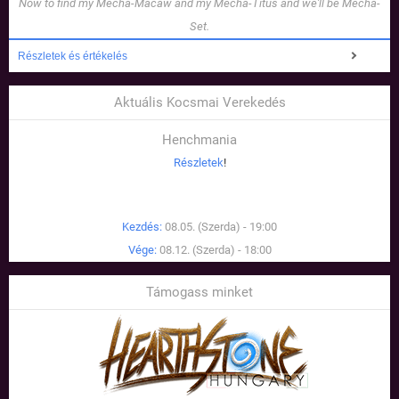
Now to find my Mecha-Macaw and my Mecha-Titus and we'll be Mecha-
Set.
Részletek és értékelés
Aktuális Kocsmai Verekedés
Henchmania
Részletek
!
Kezdés:
08.05. (Szerda) - 19:00
Vége:
08.12. (Szerda) - 18:00
Támogass minket