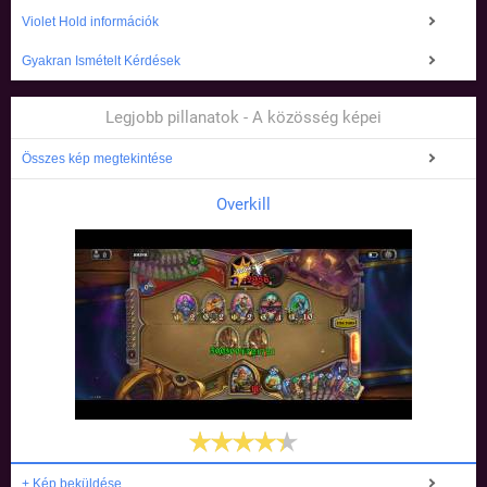
Violet Hold információk
Gyakran Ismételt Kérdések
Legjobb pillanatok - A közösség képei
Összes kép megtekintése
Overkill
+ Kép beküldése