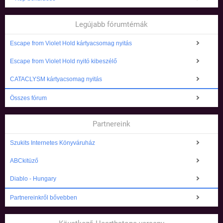
Legújabb fórumtémák
Escape from Violet Hold kártyacsomag nyitás
Escape from Violet Hold nyitó kibeszélő
CATACLYSM kártyacsomag nyitás
Összes fórum
Partnereink
Szukits Internetes Könyváruház
ABCkitüző
Diablo - Hungary
Partnereinkről bővebben