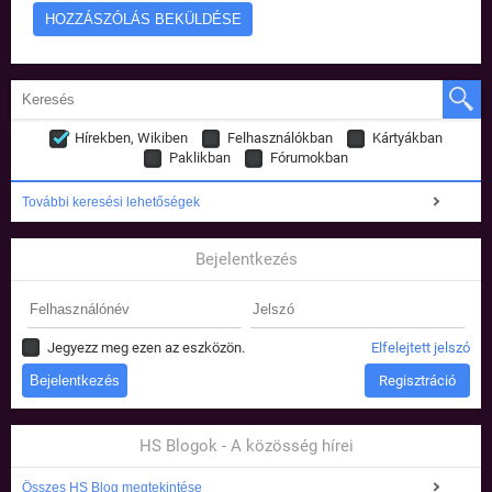
Hírekben, Wikiben
Felhasználókban
Kártyákban
Paklikban
Fórumokban
További keresési lehetőségek
Bejelentkezés
Jegyezz meg ezen az eszközön.
Elfelejtett jelszó
Regisztráció
HS Blogok - A közösség hírei
Összes HS Blog megtekintése