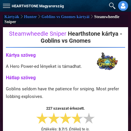
HEARTHSTONE
Magyarország
Kártyák
Hunter
Goblins vs Gnomes kártyái
Steamwheedle
Sniper
Steamwheedle Sniper
Hearthstone kártya -
Goblins vs Gnomes
Kártya szöveg
A Hero Power-ed lényeket is támadhat.
Hátlap szöveg
Goblins seldom have the patience for sniping. Most prefer
lobbing explosives.
227 szavazat érkezett.
Értékelés:
3.7
/
5
.
Értékelj te is.