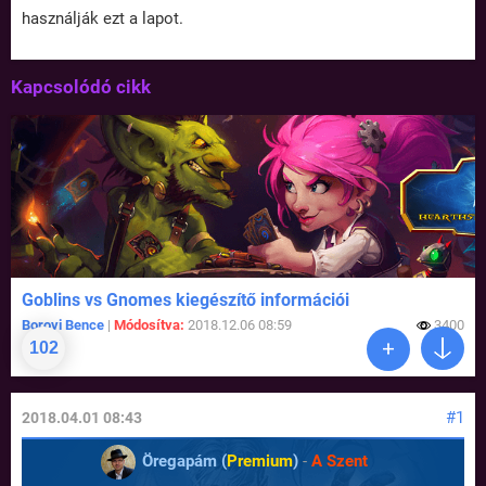
használják ezt a lapot.
Kapcsolódó cikk
Goblins vs Gnomes kiegészítő információi
Borovi Bence
|
Módosítva:
2018.12.06 08:59
3400
102
#1
2018.04.01 08:43
Öregapám (
Premium
)
-
A Szent