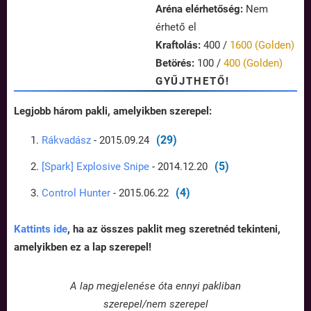
Aréna elérhetőség:
Nem
érhető el
Kraftolás:
400 /
1600 (Golden)
Betörés:
100 /
400 (Golden)
GYŰJTHETŐ!
Legjobb három pakli, amelyikben szerepel:
(29)
Rákvadász
- 2015.09.24
(5)
[Spark] Explosive Snipe
- 2014.12.20
(4)
Control Hunter
- 2015.06.22
Kattints ide
, ha az összes paklit meg szeretnéd tekinteni,
amelyikben ez a lap szerepel!
A lap megjelenése óta ennyi pakliban
szerepel/nem szerepel