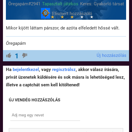
Öregapám#2941
Tapasztalt játékos
Keres: Gyakorló társat
Mikor kijött láttam párszor, de azóta elfeledett hőssé vált.
Öregapám
1
Új hozzászólás
Ha
bejelentkezel
, vagy
regisztrálsz
, akkor válasz írására,
privát üzenetek küldésére és sok másra is lehetőséged lesz,
illetve a captchát sem kell kitöltened!
ÚJ VENDÉG HOZZÁSZÓLÁS