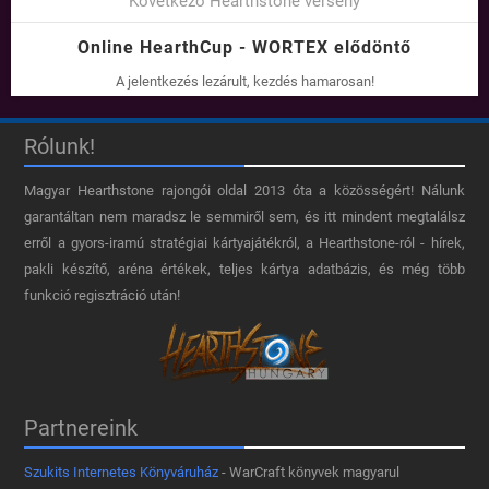
Következő Hearthstone verseny
Online HearthCup - WORTEX elődöntő
A jelentkezés lezárult, kezdés hamarosan!
Rólunk!
Magyar Hearthstone​ rajongói oldal 2013 óta a közösségért! Nálunk
garantáltan nem maradsz le semmiről sem, és itt mindent megtalálsz
erről a gyors-iramú stratégiai kártyajátékról, a Hearthstone-ról - hírek,
pakli készítő, aréna értékek, teljes kártya adatbázis, és még több
funkció regisztráció után!
Partnereink
Szukits Internetes Könyváruház
- WarCraft könyvek magyarul