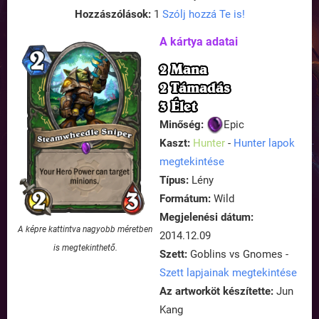
Hozzászólások:
1
Szólj hozzá Te is!
A kártya adatai
2 Mana
2 Támadás
3 Élet
Minőség:
Epic
Kaszt:
Hunter
-
Hunter lapok
megtekintése
Típus:
Lény
Formátum:
Wild
Megjelenési dátum:
A képre kattintva nagyobb méretben
2014.12.09
is megtekinthető.
Szett:
Goblins vs Gnomes -
Szett lapjainak megtekintése
Az artworköt készítette:
Jun
Kang