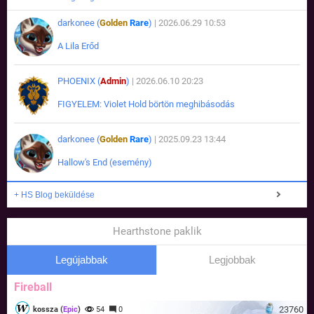
darkonee (
Golden
Rare
)
| 2026.06.29 10:53
A Lila Erőd
PHOENIX (
Admin
)
| 2026.06.10 20:23
FIGYELEM: Violet Hold börtön meghibásodás
darkonee (
Golden
Rare
)
| 2025.09.23 13:44
Hallow's End (esemény)
+ HS Blog beküldése
Hearthstone paklik
Legújabbak
Legjobbak
Fireball
23760
kossza (
Epic
)
54
0