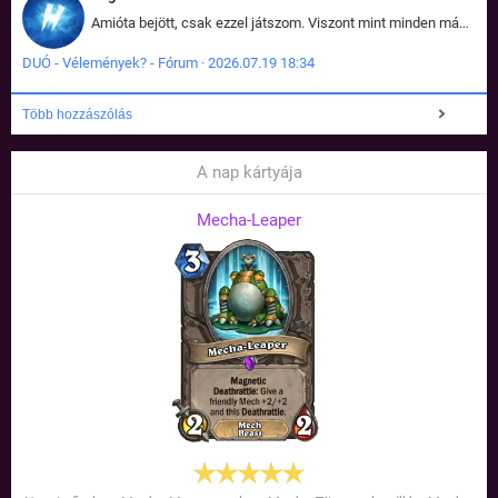
Amióta bejött, csak ezzel játszom. Viszont mint minden más - akár az alapjáték is, ez is baromira összetett lett. Néha már pár kör után is esélytelen az egész. Vagy irreállisan túltápol valaki, vagy lelép a partner, vagy csak hülye mint a segg. És amikor eljönne az én időm, na akkor jön el mindenki másé is. Engem jobban érdekelne, hogy ki milyen ratingen szokott játszani. Na ez lenne egy érdekes adat.
DUÓ - Vélemények? - Fórum · 2026.07.19 18:34
Több hozzászólás
A nap kártyája
Mecha-Leaper