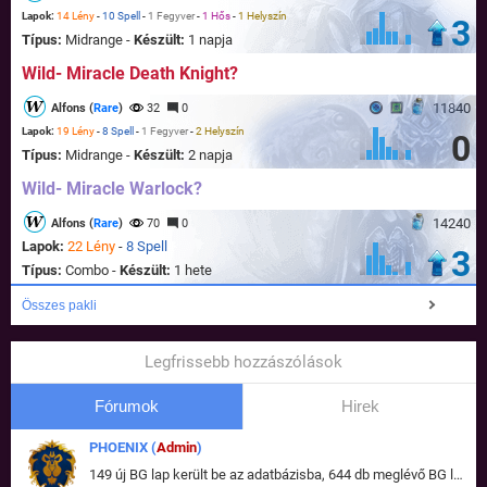
Lapok:
14 Lény
-
10 Spell
-
1 Fegyver
-
1 Hős
-
1 Helyszín
3
Típus:
Midrange -
Készült:
1 napja
Wild- Miracle Death Knight?
11840
Alfons (
Rare
)
32
0
Lapok:
19 Lény
-
8 Spell
-
1 Fegyver
-
2 Helyszín
0
Típus:
Midrange -
Készült:
2 napja
Wild- Miracle Warlock?
14240
Alfons (
Rare
)
70
0
Lapok:
22 Lény
-
8 Spell
3
Típus:
Combo -
Készült:
1 hete
Összes pakli
Legfrissebb hozzászólások
Fórumok
Hirek
PHOENIX (
Admin
)
149 új BG lap került be az adatbázisba, 644 db meglévő BG lap módosult, bekerültek az új képek a megváltozott lapokhoz is.