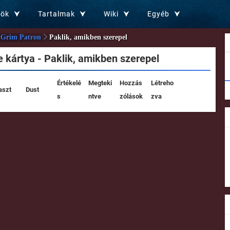
zök
Tartalmak
Wiki
Egyéb
Grim Patron
Paklik, amikben szerepel
 kártya - Paklik, amikben szerepel
Értékelé
Megteki
Hozzás
Létreho
aszt
Dust
s
ntve
zólások
zva