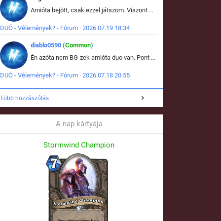
Amióta bejött, csak ezzel játszom. Viszont mint minden más - akár az alapjáték is, ez is baromira összetett lett. Néha már pár kör után is esélytelen az egész. Vagy irreállisan túltápol valaki, vagy lelép a partner, vagy csak hülye mint a segg. És amikor eljönne az én időm, na akkor jön el mindenki másé is. Engem jobban érdekelne, hogy ki milyen ratingen szokott játszani. Na ez lenne egy érdekes adat.
DUÓ - Vélemények? - Fórum · 2026.07.19 18:34
diablo0590 (
Common
)
Én azóta nem BG-zek amióta duo van. Pont azt szerettem benne, hogy rajtam múlik mi történik, nem pedig a társamon. Kérem vissza a régi BG-t :D
DUÓ - Vélemények? - Fórum · 2026.07.18 20:55
Több hozzászólás
A nap kártyája
Stormwind Champion