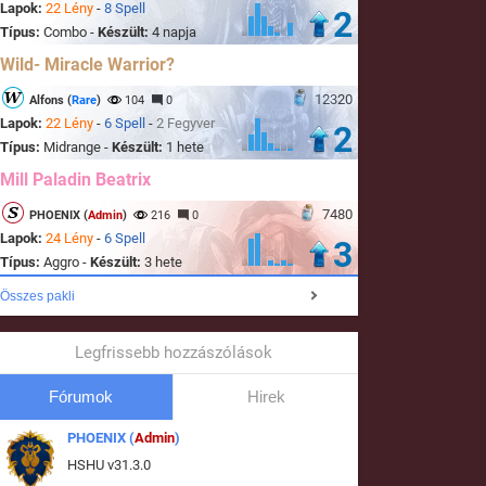
Lapok:
22 Lény
-
8 Spell
2
Típus:
Combo -
Készült:
4 napja
Wild- Miracle Warrior?
12320
Alfons (
Rare
)
104
0
Lapok:
22 Lény
-
6 Spell
-
2 Fegyver
2
Típus:
Midrange -
Készült:
1 hete
Mill Paladin Beatrix
7480
PHOENIX (
Admin
)
216
0
Lapok:
24 Lény
-
6 Spell
3
Típus:
Aggro -
Készült:
3 hete
Összes pakli
Legfrissebb hozzászólások
Fórumok
Hirek
PHOENIX (
Admin
)
HSHU v31.3.0