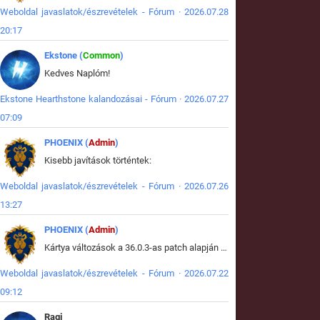
Weboldal javaslatok/észrevételek - Fórum · 2026.07.28
20:17
Ekstone (
Common
)
Kedves Naplóm!
Ekstone Hearthstone kalandozásai - Fórum · 2026.07.27
07:09
PHOENIX (
Admin
)
Kisebb javítások történtek:
Weboldal javaslatok/észrevételek - Fórum · 2026.07.26
13:27
PHOENIX (
Admin
)
Kártya változások a 36.0.3-as patch alapján frissítve az adatbázisban (képek is cserélve).
Weboldal javaslatok/észrevételek - Fórum · 2026.07.22
09:12
Ragi