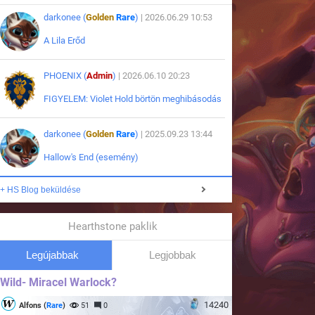
darkonee (
Golden
Rare
)
| 2026.06.29 10:53
A Lila Erőd
PHOENIX (
Admin
)
| 2026.06.10 20:23
FIGYELEM: Violet Hold börtön meghibásodás
darkonee (
Golden
Rare
)
| 2025.09.23 13:44
Hallow's End (esemény)
+ HS Blog beküldése
Hearthstone paklik
Legújabbak
Legjobbak
Wild- Miracel Warlock?
14240
Alfons (
Rare
)
51
0