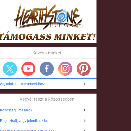
Kövess minket
Adj minket a kedvenceidhez
Vegyél részt a közösségben
Közösségi imasarok
Regisztrálj, vagy jelentkezz be