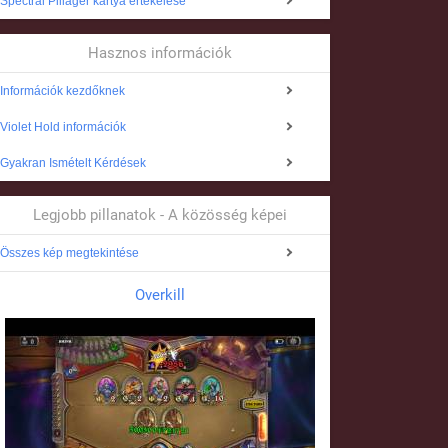
Spectral Pillager kártya értékelése
Hasznos információk
Információk kezdőknek
Violet Hold információk
Gyakran Ismételt Kérdések
Legjobb pillanatok - A közösség képei
Összes kép megtekintése
Overkill