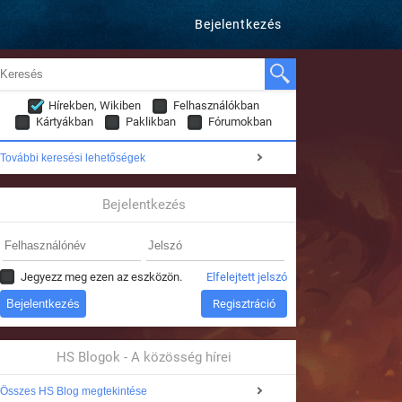
Bejelentkezés
Hírekben, Wikiben
Felhasználókban
Kártyákban
Paklikban
Fórumokban
További keresési lehetőségek
Bejelentkezés
Jegyezz meg ezen az eszközön.
Elfelejtett jelszó
Regisztráció
HS Blogok - A közösség hírei
Összes HS Blog megtekintése