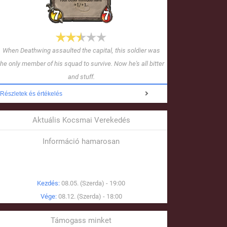
When Deathwing assaulted the capital, this soldier was
the only member of his squad to survive. Now he's all bitter
and stuff.
Részletek és értékelés
Aktuális Kocsmai Verekedés
Információ hamarosan
Kezdés:
08.05. (Szerda) - 19:00
Vége:
08.12. (Szerda) - 18:00
Támogass minket