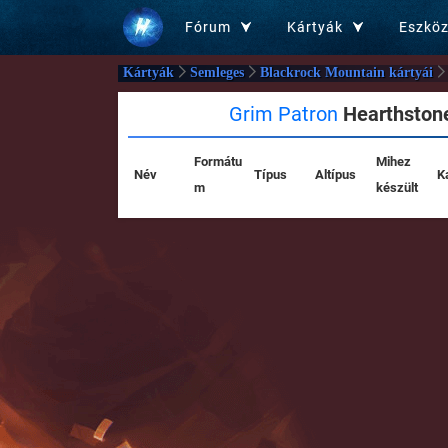
Fórum
Kártyák
Eszkö
Kártyák
Semleges
Blackrock Mountain kártyái
Grim Patron
Hearthstone
Formátu
Mihez
Név
Típus
Altípus
K
m
készült