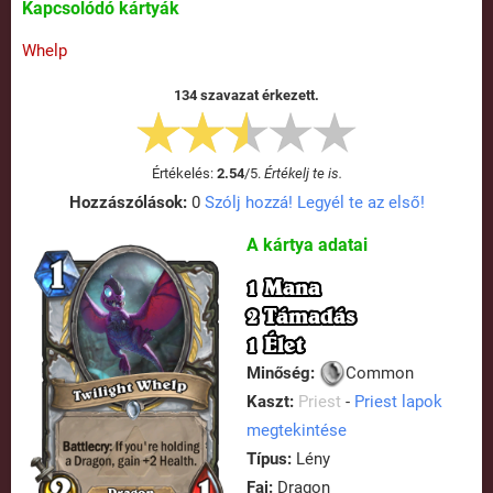
Kapcsolódó kártyák
Whelp
134 szavazat érkezett.
Értékelés:
2.54
/
5
.
Értékelj te is.
Hozzászólások:
0
Szólj hozzá! Legyél te az első!
A kártya adatai
1 Mana
2 Támadás
1 Élet
Minőség:
Common
Kaszt:
Priest
-
Priest lapok
megtekintése
Típus:
Lény
Faj:
Dragon