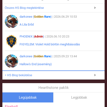
Összes HS Blog megtekintése
darkonee (
Golden
Rare
)
| 2026.06.29 10:53
A Lila Erőd
PHOENIX (
Admin
)
| 2026.06.10 20:23
FIGYELEM: Violet Hold börtön meghibásodás
darkonee (
Golden
Rare
)
| 2025.09.23 13:44
Hallow's End (esemény)
+ HS Blog beküldése
Hearthstone paklik
Legújabbak
Legjobbak
Fireball