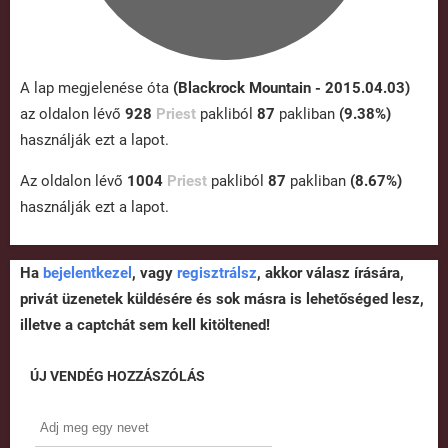
A lap megjelenése óta
(Blackrock Mountain - 2015.04.03)
az oldalon lévő
928
Priest
pakliból
87
pakliban
(9.38%)
használják ezt a lapot.
Az oldalon lévő
1004
Priest
pakliból
87
pakliban
(8.67%)
használják ezt a lapot.
Ha
bejelentkezel
, vagy
regisztrálsz
, akkor válasz írására,
privát üzenetek küldésére és sok másra is lehetőséged lesz,
illetve a captchát sem kell kitöltened!
ÚJ VENDÉG HOZZÁSZÓLÁS