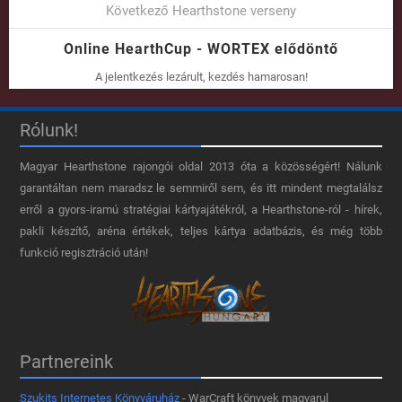
Következő Hearthstone verseny
Online HearthCup - WORTEX elődöntő
A jelentkezés lezárult, kezdés hamarosan!
Rólunk!
Magyar Hearthstone​ rajongói oldal 2013 óta a közösségért! Nálunk
garantáltan nem maradsz le semmiről sem, és itt mindent megtalálsz
erről a gyors-iramú stratégiai kártyajátékról, a Hearthstone-ról - hírek,
pakli készítő, aréna értékek, teljes kártya adatbázis, és még több
funkció regisztráció után!
Partnereink
Szukits Internetes Könyváruház
- WarCraft könyvek magyarul