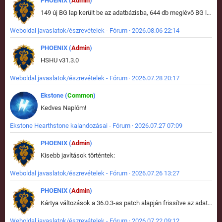
PHOENIX (
Admin
)
149 új BG lap került be az adatbázisba, 644 db meglévő BG lap módosult, bekerültek az új képek a megváltozott lapokhoz is.
Weboldal javaslatok/észrevételek - Fórum · 2026.08.06 22:14
PHOENIX (
Admin
)
HSHU v31.3.0
Weboldal javaslatok/észrevételek - Fórum · 2026.07.28 20:17
Ekstone (
Common
)
Kedves Naplóm!
Ekstone Hearthstone kalandozásai - Fórum · 2026.07.27 07:09
PHOENIX (
Admin
)
Kisebb javítások történtek:
Weboldal javaslatok/észrevételek - Fórum · 2026.07.26 13:27
PHOENIX (
Admin
)
Kártya változások a 36.0.3-as patch alapján frissítve az adatbázisban (képek is cserélve).
Weboldal javaslatok/észrevételek - Fórum · 2026.07.22 09:12