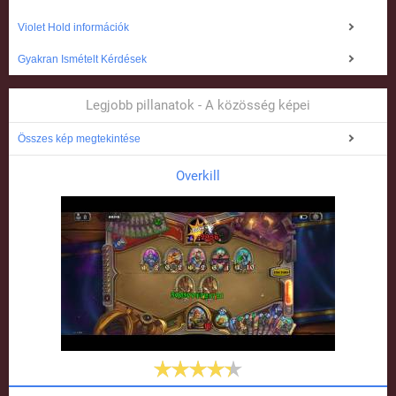
Violet Hold információk
Gyakran Ismételt Kérdések
Legjobb pillanatok - A közösség képei
Összes kép megtekintése
Overkill