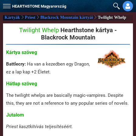
HEARTHSTONE
Magyarország
Kártyák
Priest
Blackrock Mountain kártyái
Twilight Whelp
Twilight Whelp
Hearthstone kártya -
Blackrock Mountain
Kártya szöveg
Battlecry:
Ha van a kezedben egy Dragon,
ez a lap kap +2 Életet.
Hátlap szöveg
The twilight whelps are basically magic-vampires. Despite
this, they are not a reference to any popular series of novels.
Jutalom
Priest kasztkihívás teljesítéséért.