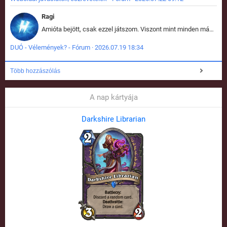
Ragi
Amióta bejött, csak ezzel játszom. Viszont mint minden más - akár az alapjáték is, ez is baromira összetett lett. Néha már pár kör után is esélytelen az egész. Vagy irreállisan túltápol valaki, vagy lelép a partner, vagy csak hülye mint a segg. És amikor eljönne az én időm, na akkor jön el mindenki másé is. Engem jobban érdekelne, hogy ki milyen ratingen szokott játszani. Na ez lenne egy érdekes adat.
DUÓ - Vélemények? - Fórum · 2026.07.19 18:34
Több hozzászólás
A nap kártyája
Darkshire Librarian