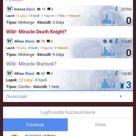
23760
kossza (
Epic
)
15
0
Lapok:
14 Lény
-
10 Spell
-
1 Fegyver
-
1 Hős
-
1 Helyszín
0
Típus:
Midrange -
Készült:
3 órája
Wild- Miracle Death Knight?
11840
Alfons (
Rare
)
19
0
Lapok:
19 Lény
-
8 Spell
-
1 Fegyver
-
2 Helyszín
0
Típus:
Midrange -
Készült:
9 órája
Wild- Miracle Warlock?
14240
Alfons (
Rare
)
63
0
Lapok:
22 Lény
-
8 Spell
3
Típus:
Combo -
Készült:
1 hete
Összes pakli
Legfrissebb hozzászólások
Fórumok
Hirek