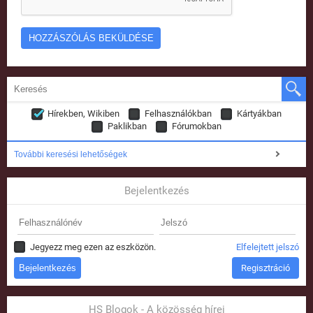
Hírekben, Wikiben
Felhasználókban
Kártyákban
Paklikban
Fórumokban
További keresési lehetőségek
Bejelentkezés
Jegyezz meg ezen az eszközön.
Elfelejtett jelszó
Regisztráció
HS Blogok - A közösség hírei