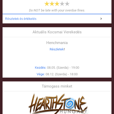
Do NOT be late with your overdue fines.
Részletek és értékelés
Aktuális Kocsmai Verekedés
Henchmania
Részletek
!
Kezdés:
08.05. (Szerda) - 19:00
Vége:
08.12. (Szerda) - 18:00
Támogass minket