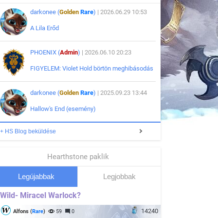
darkonee (
Golden
Rare
)
| 2026.06.29 10:53
A Lila Erőd
PHOENIX (
Admin
)
| 2026.06.10 20:23
FIGYELEM: Violet Hold börtön meghibásodás
darkonee (
Golden
Rare
)
| 2025.09.23 13:44
Hallow's End (esemény)
+ HS Blog beküldése
Hearthstone paklik
Legújabbak
Legjobbak
Wild- Miracel Warlock?
14240
Alfons (
Rare
)
59
0