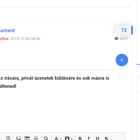
72
nament
ítva:
2018.12.06 08:46
4397
sz írására, privát üzenetek küldésére és sok másra is
öltened!