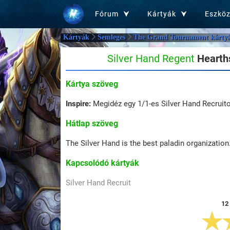
Fórum
Kártyák
Eszkö
Kártyák
Semleges
The Grand Tournament kártyá
Silver Hand Regent
Hearths
Kártya szöveg
Inspire:
Megidéz egy 1/1-es Silver Hand Recruito
Hátlap szöveg
The Silver Hand is the best paladin organizatio
Kapcsolódó kártyák
Silver Hand Recruit
12