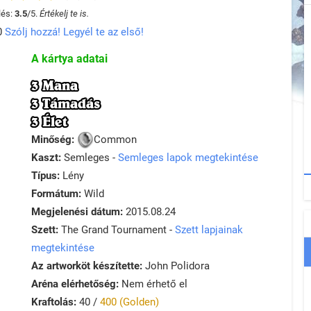
lés:
3.5
/
5
.
Értékelj te is.
0
Szólj hozzá! Legyél te az első!
A kártya adatai
3 Mana
3 Támadás
3 Élet
Minőség:
Common
Kaszt:
Semleges -
Semleges lapok megtekintése
Típus:
Lény
Formátum:
Wild
Megjelenési dátum:
2015.08.24
Szett:
The Grand Tournament -
Szett lapjainak
megtekintése
Az artworköt készítette:
John Polidora
Aréna elérhetőség:
Nem érhető el
Kraftolás:
40 /
400 (Golden)