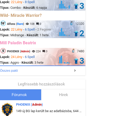
Lapok:
22 Lény
-
8 Spell
3
Típus:
Combo -
Készült:
6 napja
Wild- Miracle Warrior?
12320
Alfons (
Rare
)
108
0
Lapok:
22 Lény
-
6 Spell
-
2 Fegyver
2
Típus:
Midrange -
Készült:
1 hete
Mill Paladin Beatrix
7480
PHOENIX (
Admin
)
224
0
Lapok:
24 Lény
-
6 Spell
3
Típus:
Aggro -
Készült:
3 hete
Összes pakli
Legfrissebb hozzászólások
Fórumok
Hirek
PHOENIX (
Admin
)
149 új BG lap került be az adatbázisba, 644 db meglévő BG lap módosult, bekerültek az új képek a megváltozott lapokhoz is.