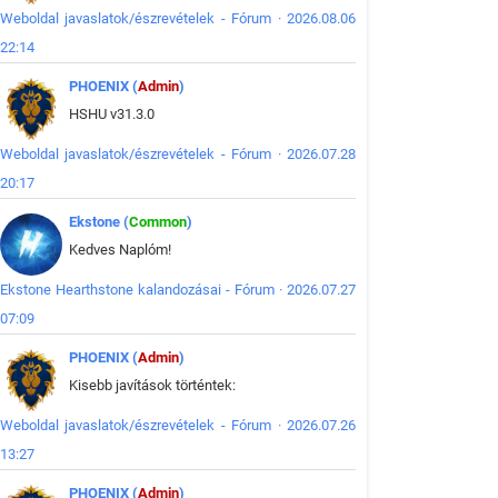
Weboldal javaslatok/észrevételek - Fórum · 2026.08.06
22:14
PHOENIX (
Admin
)
HSHU v31.3.0
Weboldal javaslatok/észrevételek - Fórum · 2026.07.28
20:17
Ekstone (
Common
)
Kedves Naplóm!
Ekstone Hearthstone kalandozásai - Fórum · 2026.07.27
07:09
PHOENIX (
Admin
)
Kisebb javítások történtek:
Weboldal javaslatok/észrevételek - Fórum · 2026.07.26
13:27
PHOENIX (
Admin
)