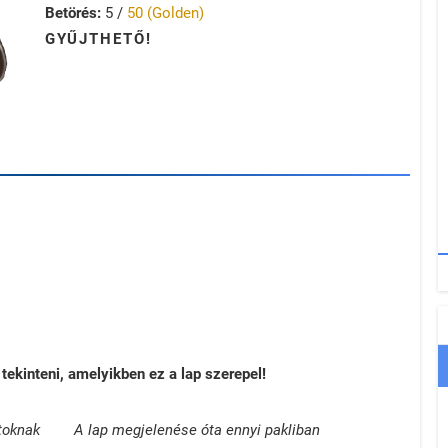
Betörés:
5 /
50 (Golden)
GYŰJTHETŐ!
tekinteni, amelyikben ez a lap szerepel!
toknak
A lap megjelenése óta ennyi pakliban