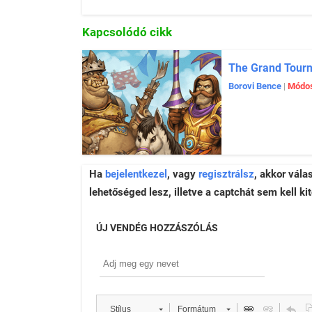
Kapcsolódó cikk
The Grand Tour
Borovi Bence
|
Módos
Ha
bejelentkezel
, vagy
regisztrálsz
, akkor vála
lehetőséged lesz, illetve a captchát sem kell kit
ÚJ VENDÉG HOZZÁSZÓLÁS
Stílus
Formátum