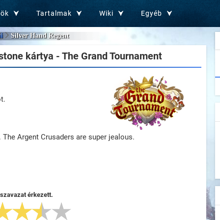
zök
Tartalmak
Wiki
Egyéb
i
Silver Hand Regent
tone kártya - The Grand Tournament
t.
n. The Argent Crusaders are super jealous.
 szavazat érkezett.