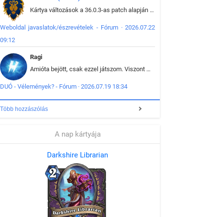
Kártya változások a 36.0.3-as patch alapján frissítve az adatbázisban (képek is cserélve).
Weboldal javaslatok/észrevételek - Fórum · 2026.07.22
09:12
Ragi
Amióta bejött, csak ezzel játszom. Viszont mint minden más - akár az alapjáték is, ez is baromira összetett lett. Néha már pár kör után is esélytelen az egész. Vagy irreállisan túltápol valaki, vagy lelép a partner, vagy csak hülye mint a segg. És amikor eljönne az én időm, na akkor jön el mindenki másé is. Engem jobban érdekelne, hogy ki milyen ratingen szokott játszani. Na ez lenne egy érdekes adat.
DUÓ - Vélemények? - Fórum · 2026.07.19 18:34
Több hozzászólás
A nap kártyája
Darkshire Librarian