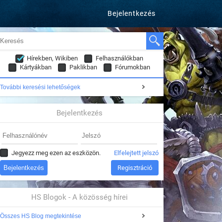
Bejelentkezés
Hírekben, Wikiben
Felhasználókban
Kártyákban
Paklikban
Fórumokban
További keresési lehetőségek
Bejelentkezés
Jegyezz meg ezen az eszközön.
Elfelejtett jelszó
Regisztráció
HS Blogok - A közösség hírei
Összes HS Blog megtekintése