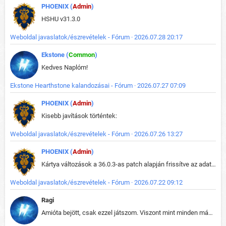
PHOENIX (
Admin
)
HSHU v31.3.0
Weboldal javaslatok/észrevételek - Fórum · 2026.07.28 20:17
Ekstone (
Common
)
Kedves Naplóm!
Ekstone Hearthstone kalandozásai - Fórum · 2026.07.27 07:09
PHOENIX (
Admin
)
Kisebb javítások történtek:
Weboldal javaslatok/észrevételek - Fórum · 2026.07.26 13:27
PHOENIX (
Admin
)
Kártya változások a 36.0.3-as patch alapján frissítve az adatbázisban (képek is cserélve).
Weboldal javaslatok/észrevételek - Fórum · 2026.07.22 09:12
Ragi
Amióta bejött, csak ezzel játszom. Viszont mint minden más - akár az alapjáték is, ez is baromira összetett lett. Néha már pár kör után is esélytelen az egész. Vagy irreállisan túltápol valaki, vagy lelép a partner, vagy csak hülye mint a segg. És amikor eljönne az én időm, na akkor jön el mindenki másé is. Engem jobban érdekelne, hogy ki milyen ratingen szokott játszani. Na ez lenne egy érdekes adat.