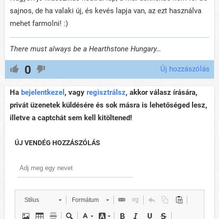
sajnos, de ha valaki új, és kevés lapja van, az ezt használva
mehet farmolni! :)
There must always be a Hearthstone Hungary…
0
Új hozzászólás
Ha
bejelentkezel
, vagy
regisztrálsz
, akkor válasz írására,
privát üzenetek küldésére és sok másra is lehetőséged lesz,
illetve a captchát sem kell kitöltened!
ÚJ VENDÉG HOZZÁSZÓLÁS
Stílus
Formátum