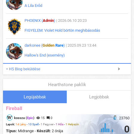
A Lila Erőd
PHOENIX (
Admin
)
| 2026.06.10 20:23
FIGYELEM: Violet Hold börtön meghibásodás
darkonee (
Golden
Rare
)
| 2025.09.23 13:44
Hallow's End (esemény)
+ HS Blog beküldése
Hearthstone paklik
Legújabbak
Legjobbak
Fireball
23760
kossza (
Epic
)
15
0
Lapok:
14 Lény
-
10 Spell
-
1 Fegyver
-
1 Hős
-
1 Helyszín
0
Típus:
Midrange -
Készült:
2 órája