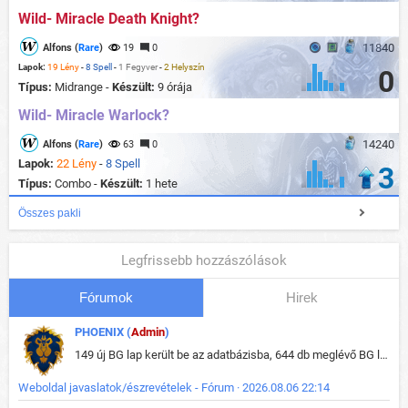
Wild- Miracle Death Knight?
11840
Alfons (
Rare
)
19
0
Lapok:
19 Lény
-
8 Spell
-
1 Fegyver
-
2 Helyszín
0
Típus:
Midrange -
Készült:
9 órája
Wild- Miracle Warlock?
14240
Alfons (
Rare
)
63
0
Lapok:
22 Lény
-
8 Spell
3
Típus:
Combo -
Készült:
1 hete
Összes pakli
Legfrissebb hozzászólások
Fórumok
Hirek
PHOENIX (
Admin
)
149 új BG lap került be az adatbázisba, 644 db meglévő BG lap módosult, bekerültek az új képek a megváltozott lapokhoz is.
Weboldal javaslatok/észrevételek - Fórum · 2026.08.06 22:14