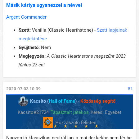
Másik kártya ugyanezzel a névvel
Argent Commander
Szett:
Vanilla (Classic Hearthstone) -
Szett lapjainak
megtekintése
Gyűjthető:
Nem
Megjegyzés:
A Classic Hearthstone megszűnt 2023.
június 27-én!
#1
2020.07.03 10:39
Kacsito (
Hall of Fame
)
-
Közösség segítő
Kacsito#21724
Tapasztalt játékos
Keres: Egyebet
Nagyon jó klasszikus neutrál lap, a mai dekkekbe nem fér be