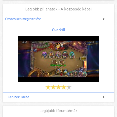
Legjobb pillanatok - A közösség képei
Összes kép megtekintése
Overkill
+ Kép beküldése
Legújabb fórumtémák