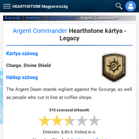
HEARTHSTONE
Magyarország
Kártyák
Semleges
Legacy kártyái
Argent Commander
Argent Commander
Hearthstone kártya -
Legacy
Kártya szöveg
Charge. Divine Shield
Hátlap szöveg
The Argent Dawn stands vigilant against the Scourge, as well
as people who cut in line at coffee shops.
315 szavazat érkezett.
Értékelés:
2.51
/
5
.
Értékelj te is.