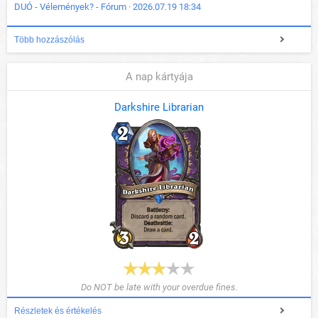
DUÓ - Vélemények? - Fórum · 2026.07.19 18:34
Több hozzászólás
A nap kártyája
Darkshire Librarian
Do NOT be late with your overdue fines.
Részletek és értékelés