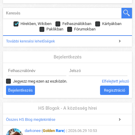
Hírekben, Wikiben
Felhasználókban
Kártyákban
Paklikban
Fórumokban
További keresési lehetőségek
Bejelentkezés
Jegyezz meg ezen az eszközön.
Elfelejtett jelszó
Regisztráció
HS Blogok - A közösség hírei
Összes HS Blog megtekintése
darkonee (
Golden
Rare
)
| 2026.06.29 10:53