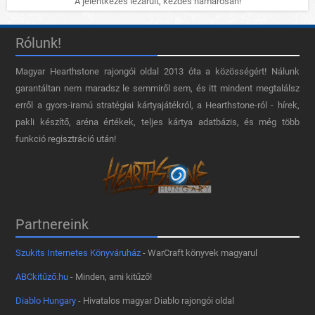
A jelentkezés lezárult, kezdés hamarosan!
Rólunk!
Magyar Hearthstone​ rajongói oldal 2013 óta a közösségért! Nálunk
garantáltan nem maradsz le semmiről sem, és itt mindent megtalálsz
erről a gyors-iramú stratégiai kártyajátékról, a Hearthstone-ról - hírek,
pakli készítő, aréna értékek, teljes kártya adatbázis, és még több
funkció regisztráció után!
Partnereink
Szukits Internetes Könyváruház
- WarCraft könyvek magyarul
ABCkitűző.hu
- Minden, ami kitűző!
Diablo Hungary
- Hivatalos magyar Diablo rajongói oldal