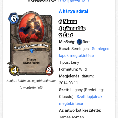
Hozzászólások:
1
Szólj hozzá Te is!
A kártya adatai
6 Mana
4 Támadás
2 Élet
Minőség:
Rare
Kaszt:
Semleges -
Semleges
lapok megtekintése
Típus:
Lény
Formátum:
Wild
Megjelenési dátum:
A képre kattintva nagyobb méretben
2014.03.11
is megtekinthető.
Szett:
Legacy (Eredetileg:
Classic) -
Szett lapjainak
megtekintése
Az artworköt készítette:
James Ryman