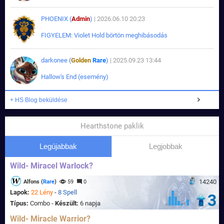
PHOENIX (
Admin
)
| 2026.06.10 20:23
FIGYELEM: Violet Hold börtön meghibásodás
darkonee (
Golden
Rare
)
| 2025.09.23 13:44
Hallow's End (esemény)
+ HS Blog beküldése
Hearthstone paklik
Legújabbak
Legjobbak
Wild- Miracel Warlock?
14240
Alfons (
Rare
)
59
0
Lapok:
22 Lény
-
8 Spell
3
Típus:
Combo -
Készült:
6 napja
Wild- Miracle Warrior?