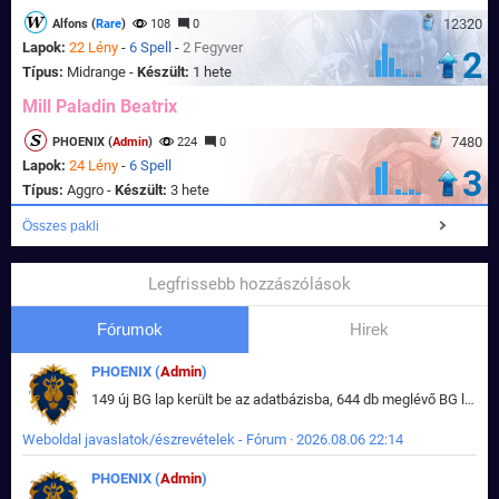
12320
Alfons (
Rare
)
108
0
Lapok:
22 Lény
-
6 Spell
-
2 Fegyver
2
Típus:
Midrange -
Készült:
1 hete
Mill Paladin Beatrix
7480
PHOENIX (
Admin
)
224
0
Lapok:
24 Lény
-
6 Spell
3
Típus:
Aggro -
Készült:
3 hete
Összes pakli
Legfrissebb hozzászólások
Fórumok
Hirek
PHOENIX (
Admin
)
149 új BG lap került be az adatbázisba, 644 db meglévő BG lap módosult, bekerültek az új képek a megváltozott lapokhoz is.
Weboldal javaslatok/észrevételek - Fórum · 2026.08.06 22:14
PHOENIX (
Admin
)