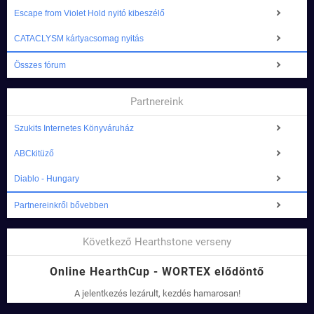
Escape from Violet Hold nyitó kibeszélő
CATACLYSM kártyacsomag nyitás
Összes fórum
Partnereink
Szukits Internetes Könyváruház
ABCkitüző
Diablo - Hungary
Partnereinkről bővebben
Következő Hearthstone verseny
Online HearthCup - WORTEX elődöntő
A jelentkezés lezárult, kezdés hamarosan!