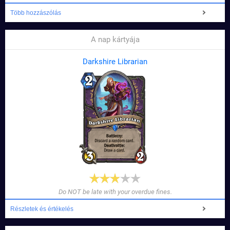
Több hozzászólás
A nap kártyája
Darkshire Librarian
Do NOT be late with your overdue fines.
Részletek és értékelés