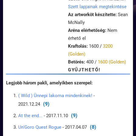
Szett lapjainak megtekintése
Az artworköt készítette:
Sean
McNally
Aréna elérhetőség:
Nem
érhető el
Kraftolás:
1600 /
3200
(Golden)
Betörés:
400 /
1600 (Golden)
GYŰJTHETŐ!
Legjobb három pakli, amelyikben szerepel:
( Wild ) Ünnepi lakoma mindenkinek!
-
(9)
2021.12.24
(9)
At the end...
- 2017.11.10
(8)
Un'Goro Quest Rogue
- 2017.04.07