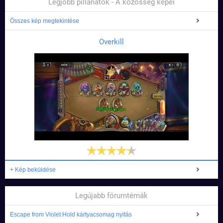
Legjobb pillanatok - A közösség képei
Összes kép megtekintése
Overkill
+ Kép beküldése
Legújabb fórumtémák
Escape from Violet Hold kártyacsomag nyitás