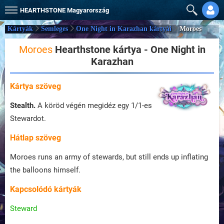
HEARTHSTONE
Magyarország
Kártyák
Semleges
One Night in Karazhan kártyái
Moroes
Moroes
Hearthstone kártya - One Night in
Karazhan
Kártya szöveg
Stealth.
A köröd végén megidéz egy 1/1-es
Stewardot.
Hátlap szöveg
Moroes runs an army of stewards, but still ends up inflating
the balloons himself.
Kapcsolódó kártyák
Steward