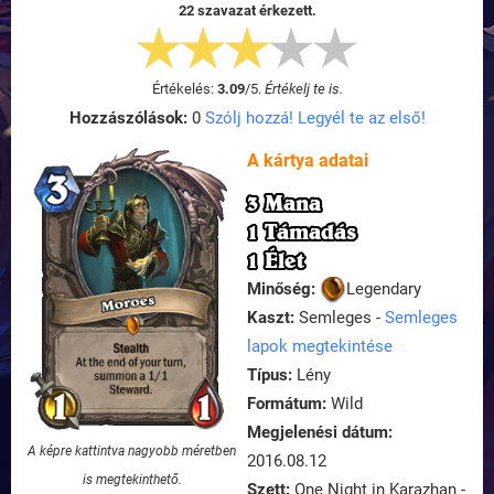
22 szavazat érkezett.
Értékelés:
3.09
/
5
.
Értékelj te is.
Hozzászólások:
0
Szólj hozzá! Legyél te az első!
A kártya adatai
3 Mana
1 Támadás
1 Élet
Minőség:
Legendary
Kaszt:
Semleges -
Semleges
lapok megtekintése
Típus:
Lény
Formátum:
Wild
Megjelenési dátum:
A képre kattintva nagyobb méretben
2016.08.12
is megtekinthető.
Szett:
One Night in Karazhan -