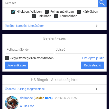
Hírekben, Wikiben
Felhasználókban
Kártyákban
Paklikban
Fórumokban
További keresési lehetőségek
Bejelentkezés
Jegyezz meg ezen az eszközön.
Elfelejtett jelszó
Regisztráció
HS Blogok - A közösség hírei
Összes HS Blog megtekintése
darkonee (
Golden
Rare
)
| 2026.06.29 10:53
A Lila Erőd