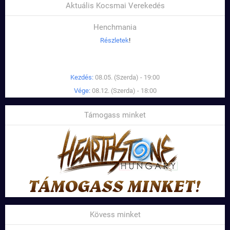
Aktuális Kocsmai Verekedés
Henchmania
Részletek
!
Kezdés:
08.05. (Szerda) - 19:00
Vége:
08.12. (Szerda) - 18:00
Támogass minket
Kövess minket