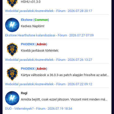
HSHU v31.3.0
Weboldal javaslatok/észrevételek - Fórum · 2026.07.28 20:17
Ekstone (
Common
)
Kedves Naplóm!
Ekstone Hearthstone kalandozásai - Fórum · 2026.07.27 07:09
PHOENIX (
Admin
)
Kisebb javítások történtek:
Weboldal javaslatok/észrevételek - Fórum · 2026.07.26 13:27
PHOENIX (
Admin
)
Kártya változások a 36.0.3-as patch alapján frissítve az adatbázisban (képek is cserélve).
Weboldal javaslatok/észrevételek - Fórum · 2026.07.22 09:12
Ragi
Amióta bejött, csak ezzel játszom. Viszont mint minden más - akár az alapjáték is, ez is baromira összetett lett. Néha már pár kör után is esélytelen az egész. Vagy irreállisan túltápol valaki, vagy lelép a partner, vagy csak hülye mint a segg. És amikor eljönne az én időm, na akkor jön el mindenki másé is. Engem jobban érdekelne, hogy ki milyen ratingen szokott játszani. Na ez lenne egy érdekes adat.
DUÓ - Vélemények? - Fórum · 2026.07.19 18:34