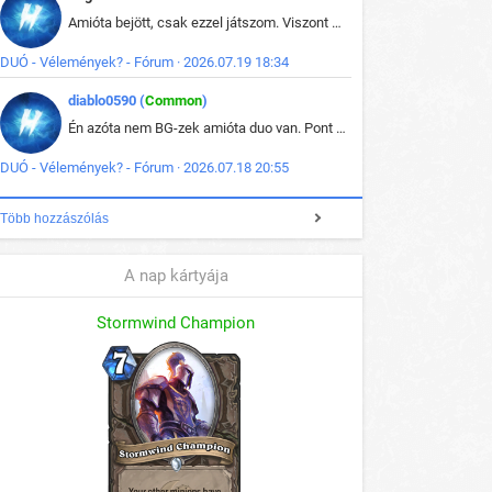
Amióta bejött, csak ezzel játszom. Viszont mint minden más - akár az alapjáték is, ez is baromira összetett lett. Néha már pár kör után is esélytelen az egész. Vagy irreállisan túltápol valaki, vagy lelép a partner, vagy csak hülye mint a segg. És amikor eljönne az én időm, na akkor jön el mindenki másé is. Engem jobban érdekelne, hogy ki milyen ratingen szokott játszani. Na ez lenne egy érdekes adat.
DUÓ - Vélemények? - Fórum · 2026.07.19 18:34
diablo0590 (
Common
)
Én azóta nem BG-zek amióta duo van. Pont azt szerettem benne, hogy rajtam múlik mi történik, nem pedig a társamon. Kérem vissza a régi BG-t :D
DUÓ - Vélemények? - Fórum · 2026.07.18 20:55
Több hozzászólás
A nap kártyája
Stormwind Champion