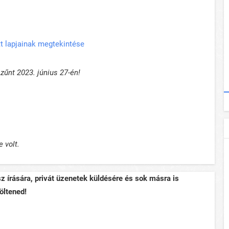
t lapjainak megtekintése
űnt 2023. június 27-én!
 volt.
sz írására, privát üzenetek küldésére és sok másra is
öltened!