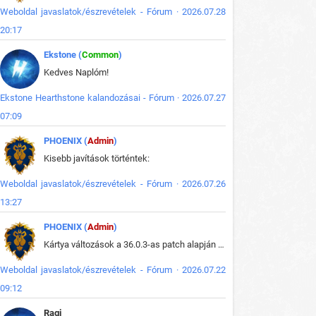
Weboldal javaslatok/észrevételek - Fórum · 2026.07.28
20:17
Ekstone (
Common
)
Kedves Naplóm!
Ekstone Hearthstone kalandozásai - Fórum · 2026.07.27
07:09
PHOENIX (
Admin
)
Kisebb javítások történtek:
Weboldal javaslatok/észrevételek - Fórum · 2026.07.26
13:27
PHOENIX (
Admin
)
Kártya változások a 36.0.3-as patch alapján frissítve az adatbázisban (képek is cserélve).
Weboldal javaslatok/észrevételek - Fórum · 2026.07.22
09:12
Ragi