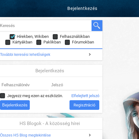
Bejelentkezés
Hírekben, Wikiben
Felhasználókban
Kártyákban
Paklikban
Fórumokban
További keresési lehetőségek
Bejelentkezés
Jegyezz meg ezen az eszközön.
Elfelejtett jelszó
Regisztráció
HS Blogok - A közösség hírei
Összes HS Blog megtekintése