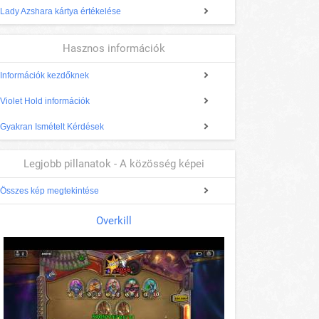
Lady Azshara kártya értékelése
Hasznos információk
Információk kezdőknek
Violet Hold információk
Gyakran Ismételt Kérdések
Legjobb pillanatok - A közösség képei
Összes kép megtekintése
Overkill