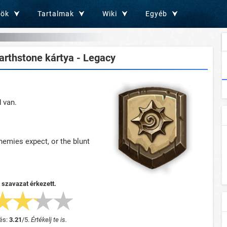
zök
Tartalmak
Wiki
Egyéb
rthstone kártya - Legacy
 van.
emies expect, or the blunt
 szavazat érkezett.
és:
3.21
/
5
.
Értékelj te is.