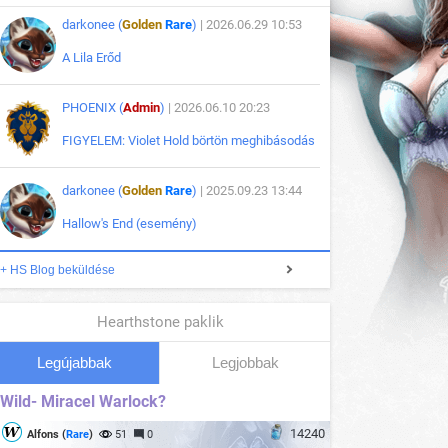
darkonee (
Golden
Rare
)
| 2026.06.29 10:53
A Lila Erőd
PHOENIX (
Admin
)
| 2026.06.10 20:23
FIGYELEM: Violet Hold börtön meghibásodás
darkonee (
Golden
Rare
)
| 2025.09.23 13:44
Hallow's End (esemény)
+ HS Blog beküldése
Hearthstone paklik
Legújabbak
Legjobbak
Wild- Miracel Warlock?
14240
Alfons (
Rare
)
51
0