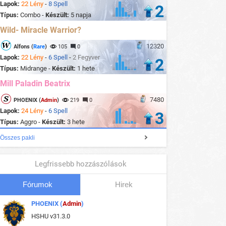
Lapok:
22 Lény
-
8 Spell
2
Típus:
Combo -
Készült:
5 napja
Wild- Miracle Warrior?
12320
Alfons (
Rare
)
105
0
Lapok:
22 Lény
-
6 Spell
-
2 Fegyver
2
Típus:
Midrange -
Készült:
1 hete
Mill Paladin Beatrix
7480
PHOENIX (
Admin
)
219
0
Lapok:
24 Lény
-
6 Spell
3
Típus:
Aggro -
Készült:
3 hete
Összes pakli
Legfrissebb hozzászólások
Fórumok
Hirek
PHOENIX (
Admin
)
HSHU v31.3.0