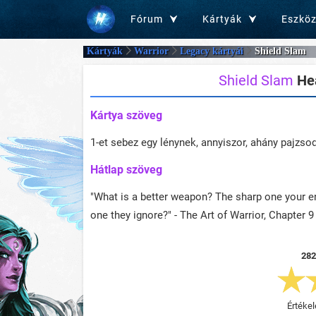
Fórum
Kártyák
Eszkö
Kártyák
Warrior
Legacy kártyái
Shield Slam
Shield Slam
Hea
Kártya szöveg
1-et sebez egy lénynek, annyiszor, ahány pajzsod
Hátlap szöveg
"What is a better weapon? The sharp one your en
one they ignore?" - The Art of Warrior, Chapter 9
282
Értékel