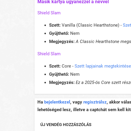
Másik kártya ugyanezzel a névvel
Shield Slam
Szett:
Vanilla (Classic Hearthstone) -
Szet
Gyűjthető:
Nem
Megjegyzés:
A Classic Hearthstone megsz
Shield Slam
Szett:
Core -
Szett lapjainak megtekintése
Gyűjthető:
Nem
Megjegyzés:
Ez a 2025-ös Core szett része
Ha
bejelentkezel
, vagy
regisztrálsz
, akkor vála
lehetőséged lesz, illetve a captchát sem kell kit
ÚJ VENDÉG HOZZÁSZÓLÁS