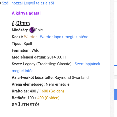
0
Szólj hozzá! Legyél te az első!
A kártya adatai
1 Mana
Minőség:
Epic
Kaszt:
Warrior
-
Warrior lapok megtekintése
Típus:
Spell
Formátum:
Wild
Megjelenési dátum:
2014.03.11
Szett:
Legacy (Eredetileg: Classic) -
Szett lapjainak
megtekintése
Az artworköt készítette:
Raymond Swanland
Aréna elérhetőség:
Nem érhető el
Kraftolás:
400 /
1600 (Golden)
Betörés:
100 /
400 (Golden)
GYŰJTHETŐ!