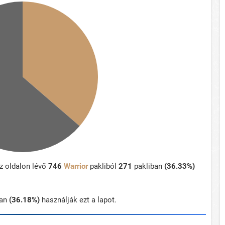
z oldalon lévő
746
Warrior
pakliból
271
pakliban
(36.33%)
ban
(36.18%)
használják ezt a lapot.