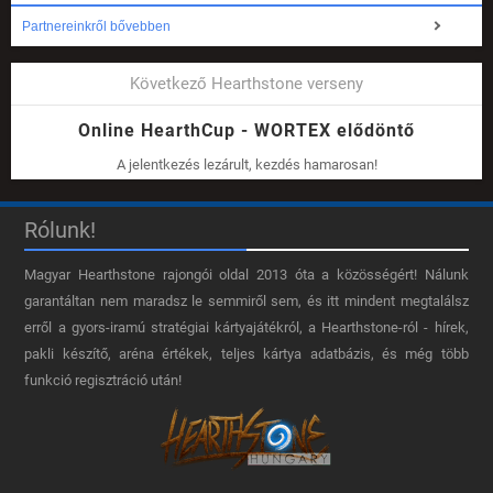
Partnereinkről bővebben
Következő Hearthstone verseny
Online HearthCup - WORTEX elődöntő
A jelentkezés lezárult, kezdés hamarosan!
Rólunk!
Magyar Hearthstone​ rajongói oldal 2013 óta a közösségért! Nálunk
garantáltan nem maradsz le semmiről sem, és itt mindent megtalálsz
erről a gyors-iramú stratégiai kártyajátékról, a Hearthstone-ról - hírek,
pakli készítő, aréna értékek, teljes kártya adatbázis, és még több
funkció regisztráció után!