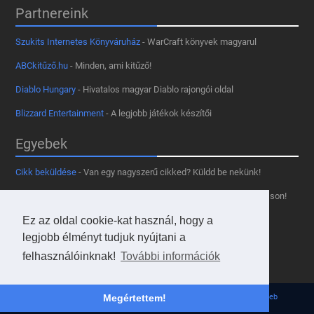
Partnereink
Szukits Internetes Könyváruház
- WarCraft könyvek magyarul
ABCkitűző.hu
- Minden, ami kitűző!
Diablo Hungary
- Hivatalos magyar Diablo rajongói oldal
Blizzard Entertainment
- A legjobb játékok készítői
Egyebek
Cikk beküldése
- Van egy nagyszerű cikked? Küldd be nekünk!
Támogass minket
- Tetszik az oldal? Segíts, hogy fennmaradhasson!
Kapcsolat, médiaajánlat
- Lépj velünk kapcsolatba!
Ez az oldal cookie-kat használ, hogy a
legjobb élményt tudjuk nyújtani a
Használd a tooltipünket
- A saját oldaladon is!
felhasználóinknak!
További információk
Adatvédelmi szabályzat
- A felhasználókért!
© 2013 - 2026 Hearthstone Hungary v31.3.0. - Borovi Bence | Powered by
JsWeb
Megértettem!