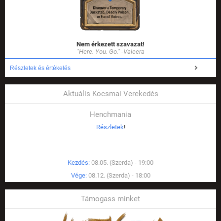
Nem érkezett szavazat!
"Here. You. Go." -Valeera
Részletek és értékelés
Aktuális Kocsmai Verekedés
Henchmania
Részletek
!
Kezdés:
08.05. (Szerda) - 19:00
Vége:
08.12. (Szerda) - 18:00
Támogass minket