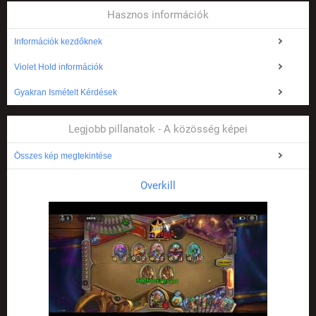
Hasznos információk
Információk kezdőknek
Violet Hold információk
Gyakran Ismételt Kérdések
Legjobb pillanatok - A közösség képei
Összes kép megtekintése
Overkill