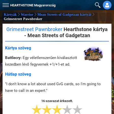
HEARTHSTONE
Magyarország
Kártyák
Warrior
Mean Streets of Gadgetzan kártyái
Grimestreet Pawnbroker
Grimestreet Pawnbroker
Hearthstone kártya
- Mean Streets of Gadgetzan
Kártya szöveg
Battlecry:
Egy véletlenszerűen kiválasztott
kezedben lévő fegyvernek +1/+1-et ad.
Hátlap szöveg
"I don't know a lot about used GvG cards, so I'm going to
have to call in an expert."
16 szavazat érkezett.