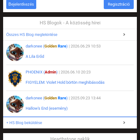
Regisztráció
HS Blogok - A közösség hírei
Összes HS Blog megtekintése
darkonee (
Golden
Rare
)
| 2026.06.29 10:53
A Lila Erőd
PHOENIX (
Admin
)
| 2026.06.10 20:23
FIGYELEM: Violet Hold börtön meghibásodás
darkonee (
Golden
Rare
)
| 2025.09.23 13:44
Hallow's End (esemény)
+ HS Blog beküldése
Hearthstone paklik