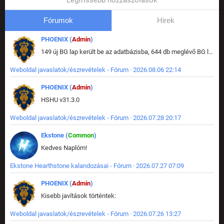
Legfrissebb hozzászólások
Fórumok
Hirek
PHOENIX (
Admin
)
149 új BG lap került be az adatbázisba, 644 db meglévő BG lap módosult, bekerültek az új képek a megváltozott lapokhoz is.
Weboldal javaslatok/észrevételek - Fórum · 2026.08.06 22:14
PHOENIX (
Admin
)
HSHU v31.3.0
Weboldal javaslatok/észrevételek - Fórum · 2026.07.28 20:17
Ekstone (
Common
)
Kedves Naplóm!
Ekstone Hearthstone kalandozásai - Fórum · 2026.07.27 07:09
PHOENIX (
Admin
)
Kisebb javítások történtek:
Weboldal javaslatok/észrevételek - Fórum · 2026.07.26 13:27