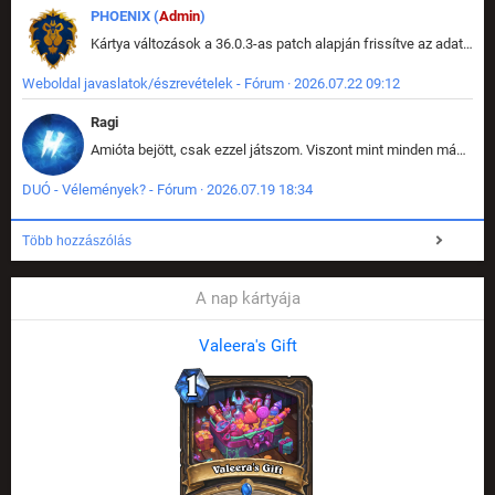
PHOENIX (
Admin
)
Kártya változások a 36.0.3-as patch alapján frissítve az adatbázisban (képek is cserélve).
Weboldal javaslatok/észrevételek - Fórum · 2026.07.22 09:12
Ragi
Amióta bejött, csak ezzel játszom. Viszont mint minden más - akár az alapjáték is, ez is baromira összetett lett. Néha már pár kör után is esélytelen az egész. Vagy irreállisan túltápol valaki, vagy lelép a partner, vagy csak hülye mint a segg. És amikor eljönne az én időm, na akkor jön el mindenki másé is. Engem jobban érdekelne, hogy ki milyen ratingen szokott játszani. Na ez lenne egy érdekes adat.
DUÓ - Vélemények? - Fórum · 2026.07.19 18:34
Több hozzászólás
A nap kártyája
Valeera's Gift