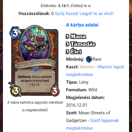
Értékelés:
3.13
/
5
.
Értékelj te is.
Hozzászólások:
0
Szólj hozzá! Legyél te az első!
A kártya adatai
3 Mana
3 Támadás
3 Élet
Minőség:
Rare
Kaszt:
Warrior
-
Warrior lapok
megtekintése
Típus:
Lény
Formátum:
Wild
Megjelenési dátum:
A képre kattintva nagyobb méretben
2016.12.01
is megtekinthető.
Szett:
Mean Streets of
Gadgetzan -
Szett lapjainak
megtekintése