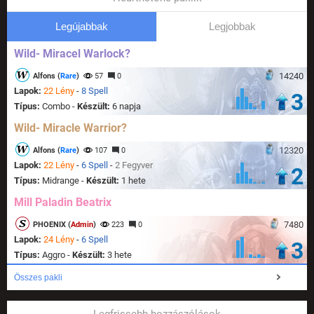
Legújabbak
Legjobbak
Wild- Miracel Warlock?
14240
Alfons (
Rare
)
57
0
Lapok:
22 Lény
-
8 Spell
3
Típus:
Combo -
Készült:
6 napja
Wild- Miracle Warrior?
12320
Alfons (
Rare
)
107
0
Lapok:
22 Lény
-
6 Spell
-
2 Fegyver
2
Típus:
Midrange -
Készült:
1 hete
Mill Paladin Beatrix
7480
PHOENIX (
Admin
)
223
0
Lapok:
24 Lény
-
6 Spell
3
Típus:
Aggro -
Készült:
3 hete
Összes pakli