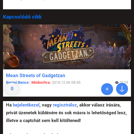
Kapcsolódó cikk
Mean Streets of Gadgetzan
Borovi Bence
|
Módosítva:
2018.12.06 08:45
3119
0
Ha
bejelentkezel
, vagy
regisztrálsz
, akkor válasz írására,
privát üzenetek küldésére és sok másra is lehetőséged lesz,
illetve a captchát sem kell kitöltened!