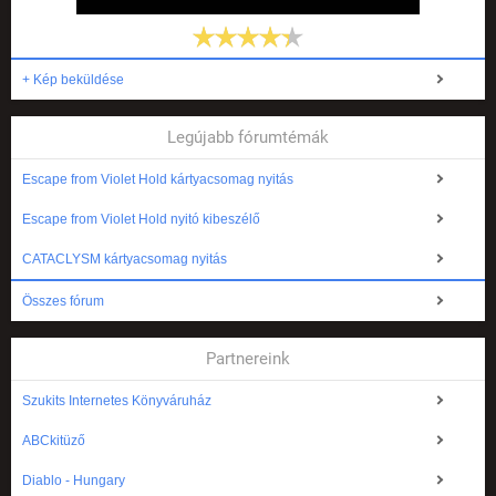
+ Kép beküldése
Legújabb fórumtémák
Escape from Violet Hold kártyacsomag nyitás
Escape from Violet Hold nyitó kibeszélő
CATACLYSM kártyacsomag nyitás
Összes fórum
Partnereink
Szukits Internetes Könyváruház
ABCkitüző
Diablo - Hungary