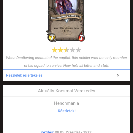
When Deathwing assaulted the capital, this soldier was the only member
of his squad to survive. Now he's all bitter and stuff.
Részletek és értékelés
Aktuális Kocsmai Verekedés
Henchmania
Részletek
!
Kezdés:
08.05. (Szerda) - 19:00