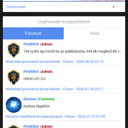
Összes pakli
Legfrissebb hozzászólások
Fórumok
Hirek
PHOENIX (
Admin
)
149 új BG lap került be az adatbázisba, 644 db meglévő BG lap módosult, bekerültek az új képek a megváltozott lapokhoz is.
Weboldal javaslatok/észrevételek - Fórum · 2026.08.06 22:14
PHOENIX (
Admin
)
HSHU v31.3.0
Weboldal javaslatok/észrevételek - Fórum · 2026.07.28 20:17
Ekstone (
Common
)
Kedves Naplóm!
Ekstone Hearthstone kalandozásai - Fórum · 2026.07.27 07:09
PHOENIX (
Admin
)