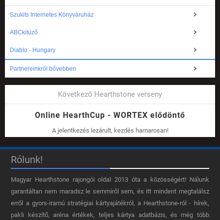
Szukits Internetes Könyváruház
ABCkitüző
Diablo - Hungary
Partnereinkről bővebben
Következő Hearthstone verseny
Online HearthCup - WORTEX elődöntő
A jelentkezés lezárult, kezdés hamarosan!
Rólunk!
Magyar Hearthstone​ rajongói oldal 2013 óta a közösségért! Nálunk
garantáltan nem maradsz le semmiről sem, és itt mindent megtalálsz
erről a gyors-iramú stratégiai kártyajátékról, a Hearthstone-ról - hírek,
pakli készítő, aréna értékek, teljes kártya adatbázis, és még több