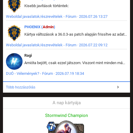
Kisebb javítások történtek:
Weboldal javaslatok/észrevételek - Fórum · 2026.07.26 13:27
PHOENIX (
Admin
)
Kártya változások a 36.0.3-as patch alapján frissítve az adatbázisban (képek is cserélve).
Weboldal javaslatok/észrevételek - Fórum · 2026.07.22 09:12
Ragi
Amióta bejött, csak ezzel játszom. Viszont mint minden más - akár az alapjáték is, ez is baromira összetett lett. Néha már pár kör után is esélytelen az egész. Vagy irreállisan túltápol valaki, vagy lelép a partner, vagy csak hülye mint a segg. És amikor eljönne az én időm, na akkor jön el mindenki másé is. Engem jobban érdekelne, hogy ki milyen ratingen szokott játszani. Na ez lenne egy érdekes adat.
DUÓ - Vélemények? - Fórum · 2026.07.19 18:34
Több hozzászólás
A nap kártyája
Stormwind Champion