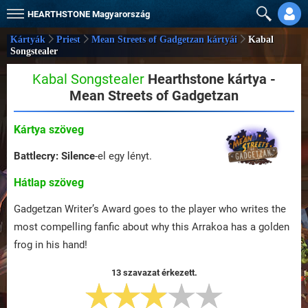
HEARTHSTONE
Magyarország
Kártyák
Priest
Mean Streets of Gadgetzan kártyái
Kabal
Songstealer
Kabal Songstealer
Hearthstone kártya -
Mean Streets of Gadgetzan
Kártya szöveg
Battlecry:
Silence
-el egy lényt.
Hátlap szöveg
Gadgetzan Writer’s Award goes to the player who writes the
most compelling fanfic about why this Arrakoa has a golden
frog in his hand!
13 szavazat érkezett.