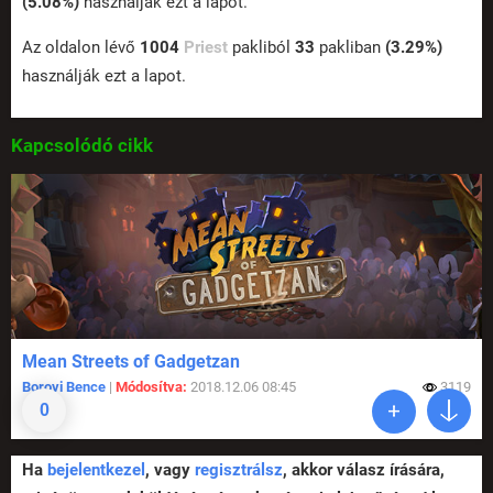
(5.08%)
használják ezt a lapot.
Az oldalon lévő
1004
Priest
pakliból
33
pakliban
(3.29%)
használják ezt a lapot.
Kapcsolódó cikk
Mean Streets of Gadgetzan
Borovi Bence
|
Módosítva:
2018.12.06 08:45
3119
0
Ha
bejelentkezel
, vagy
regisztrálsz
, akkor válasz írására,