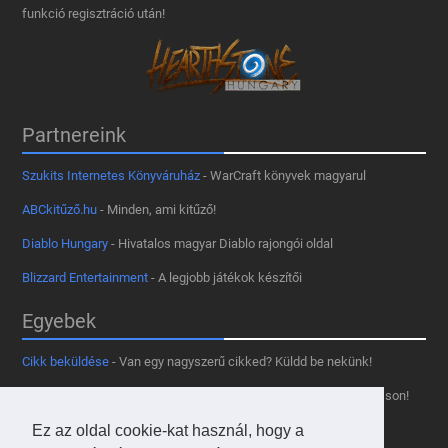
funkció regisztráció után!
Partnereink
Szukits Internetes Könyváruház
- WarCraft könyvek magyarul
ABCkitűző.hu
- Minden, ami kitűző!
Diablo Hungary
- Hivatalos magyar Diablo rajongói oldal
Blizzard Entertainment
- A legjobb játékok készítői
Egyebek
Cikk beküldése
- Van egy nagyszerű cikked? Küldd be nekünk!
Támogass minket
- Tetszik az oldal? Segíts, hogy fennmaradhasson!
Kapcsolat, médiaajánlat
- Lépj velünk kapcsolatba!
Ez az oldal cookie-kat használ, hogy a