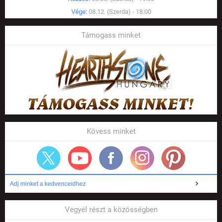
Vége:
08.12. (Szerda) - 18:00
Támogass minket
Kövess minket
Adj minket a kedvenceidhez
Vegyél részt a közösségben