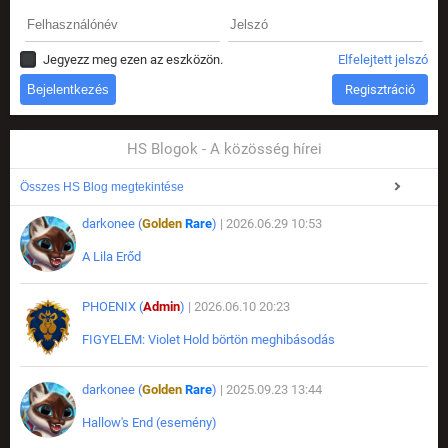
Jegyezz meg ezen az eszközön.
Elfelejtett jelszó
Regisztráció
HS Blogok - A közösség hírei
Összes HS Blog megtekintése
darkonee (
Golden
Rare
)
| 2026.06.29 10:53
A Lila Erőd
PHOENIX (
Admin
)
| 2026.06.10 20:23
FIGYELEM: Violet Hold börtön meghibásodás
darkonee (
Golden
Rare
)
| 2025.09.23 13:44
Hallow's End (esemény)