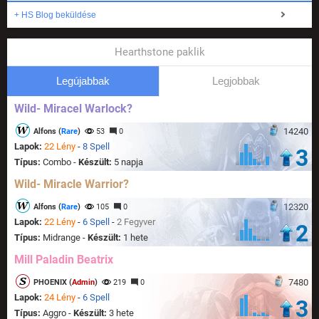
+ HS Blog beküldése
Hearthstone paklik
Legújabbak
Legjobbak
Wild- Miracel Warlock?
14240
Alfons (
Rare
)
53
0
Lapok:
22 Lény
-
8 Spell
3
Típus:
Combo -
Készült:
5 napja
Wild- Miracle Warrior?
12320
Alfons (
Rare
)
105
0
Lapok:
22 Lény
-
6 Spell
-
2 Fegyver
2
Típus:
Midrange -
Készült:
1 hete
Mill Paladin Beatrix
7480
PHOENIX (
Admin
)
219
0
Lapok:
24 Lény
-
6 Spell
3
Típus:
Aggro -
Készült:
3 hete