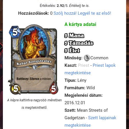
Értékelés:
2.92
/
5
.
Értékelj te is.
Hozzászólások:
0
Szólj hozzá! Legyél te az első!
A kártya adatai
5 Mana
5 Támadás
5 Élet
Minőség:
Common
Kaszt:
Priest
-
Priest lapok
megtekintése
Típus:
Lény
Formátum:
Wild
Megjelenési dátum:
A képre kattintva nagyobb méretben
2016.12.01
is megtekinthető.
Szett:
Mean Streets of
Gadgetzan -
Szett lapjainak
megtekintése