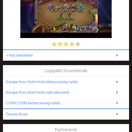
+ Kép beküldése
Legújabb fórumtémák
Escape from Violet Hold kártyacsomag nyitás
Escape from Violet Hold nyitó kibeszélő
CATACLYSM kártyacsomag nyitás
Összes fórum
Partnereink