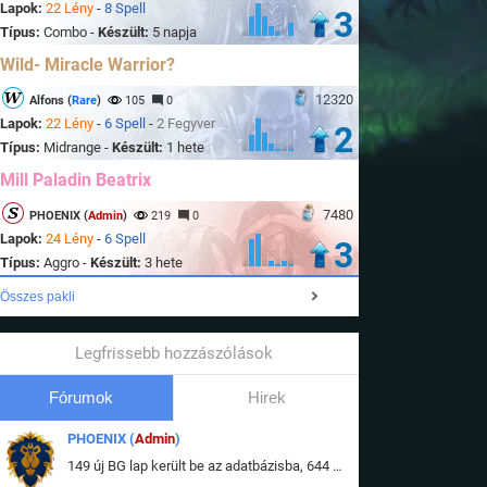
Lapok:
22 Lény
-
8 Spell
3
Típus:
Combo -
Készült:
5 napja
Wild- Miracle Warrior?
12320
Alfons (
Rare
)
105
0
Lapok:
22 Lény
-
6 Spell
-
2 Fegyver
2
Típus:
Midrange -
Készült:
1 hete
Mill Paladin Beatrix
7480
PHOENIX (
Admin
)
219
0
Lapok:
24 Lény
-
6 Spell
3
Típus:
Aggro -
Készült:
3 hete
Összes pakli
Legfrissebb hozzászólások
Fórumok
Hirek
PHOENIX (
Admin
)
149 új BG lap került be az adatbázisba, 644 db meglévő BG lap módosult, bekerültek az új képek a megváltozott lapokhoz is.