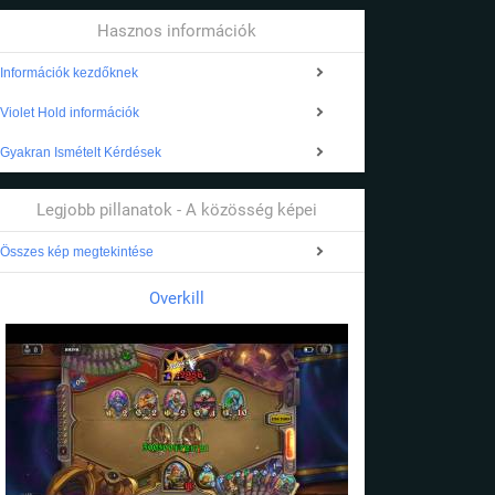
Hasznos információk
Információk kezdőknek
Violet Hold információk
Gyakran Ismételt Kérdések
Legjobb pillanatok - A közösség képei
Összes kép megtekintése
Overkill