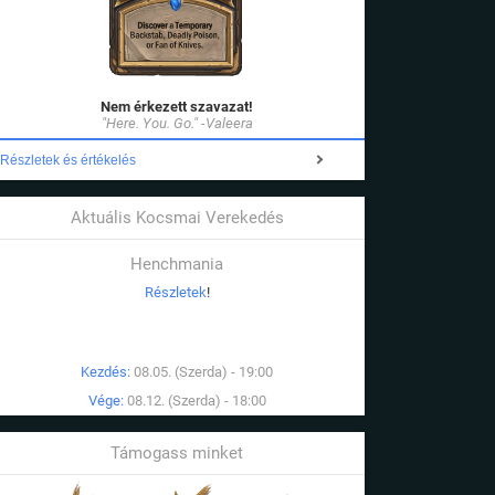
Nem érkezett szavazat!
"Here. You. Go." -Valeera
Részletek és értékelés
Aktuális Kocsmai Verekedés
Henchmania
Részletek
!
Kezdés:
08.05. (Szerda) - 19:00
Vége:
08.12. (Szerda) - 18:00
Támogass minket