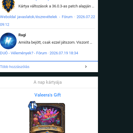
Kártya változások a 36.0.3-as patch alapján frissítve az adatbázisban (képek is cserélve).
Weboldal javaslatok/észrevételek - Fórum · 2026.07.22
09:12
Ragi
Amióta bejött, csak ezzel játszom. Viszont mint minden más - akár az alapjáték is, ez is baromira összetett lett. Néha már pár kör után is esélytelen az egész. Vagy irreállisan túltápol valaki, vagy lelép a partner, vagy csak hülye mint a segg. És amikor eljönne az én időm, na akkor jön el mindenki másé is. Engem jobban érdekelne, hogy ki milyen ratingen szokott játszani. Na ez lenne egy érdekes adat.
DUÓ - Vélemények? - Fórum · 2026.07.19 18:34
Több hozzászólás
A nap kártyája
Valeera's Gift