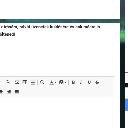
sz írására, privát üzenetek küldésére és sok másra is
öltened!