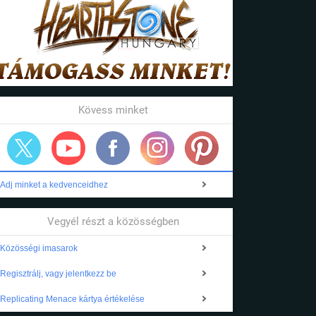
Kövess minket
Adj minket a kedvenceidhez
Vegyél részt a közösségben
Közösségi imasarok
Regisztrálj, vagy jelentkezz be
Replicating Menace kártya értékelése