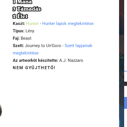
1 Mana
3 Támadás
2 Élet
Kaszt:
Hunter
-
Hunter lapok megtekintése
Típus:
Lény
Faj:
Beast
Szett:
Journey to Un'Goro -
Szett lapjainak
megtekintése
Az artworköt készítette:
A.J. Nazzaro
NEM GYŰJTHETŐ!