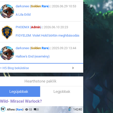
darkonee (
Golden
Rare
)
| 2026.06.29 10:53
A Lila Erőd
PHOENIX (
Admin
)
| 2026.06.10 20:23
FIGYELEM: Violet Hold börtön meghibásodás
darkonee (
Golden
Rare
)
| 2025.09.23 13:44
Hallow's End (esemény)
+ HS Blog beküldése
Hearthstone paklik
Legújabbak
Legjobbak
Wild- Miracel Warlock?
14240
Alfons (
Rare
)
53
0