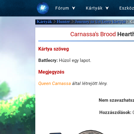
Fórum
Kártyák
Eszkö
Kártyák
Hunter
Journey to Un'Goro kártyái
C
Carnassa's Brood
Hearth
Kártya szöveg
Battlecry:
Húzol egy lapot.
Megjegyzés
Queen Carnassa
által létrejött lény.
Nem szavazhatsz 
Hozzászólások: