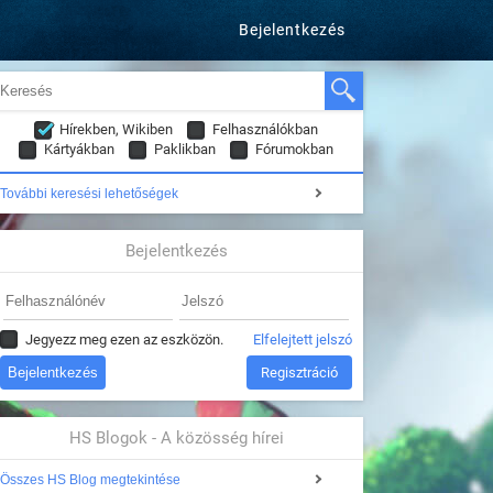
Bejelentkezés
Hírekben, Wikiben
Felhasználókban
Kártyákban
Paklikban
Fórumokban
További keresési lehetőségek
Bejelentkezés
Jegyezz meg ezen az eszközön.
Elfelejtett jelszó
Regisztráció
HS Blogok - A közösség hírei
Összes HS Blog megtekintése