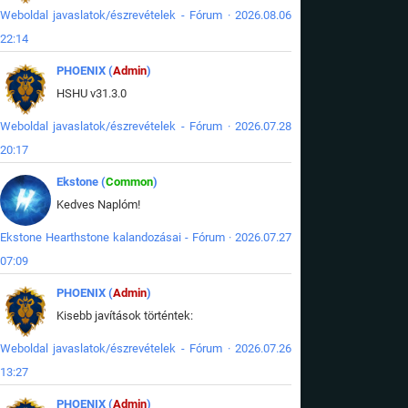
Weboldal javaslatok/észrevételek - Fórum · 2026.08.06
22:14
PHOENIX (
Admin
)
HSHU v31.3.0
Weboldal javaslatok/észrevételek - Fórum · 2026.07.28
20:17
Ekstone (
Common
)
Kedves Naplóm!
Ekstone Hearthstone kalandozásai - Fórum · 2026.07.27
07:09
PHOENIX (
Admin
)
Kisebb javítások történtek:
Weboldal javaslatok/észrevételek - Fórum · 2026.07.26
13:27
PHOENIX (
Admin
)