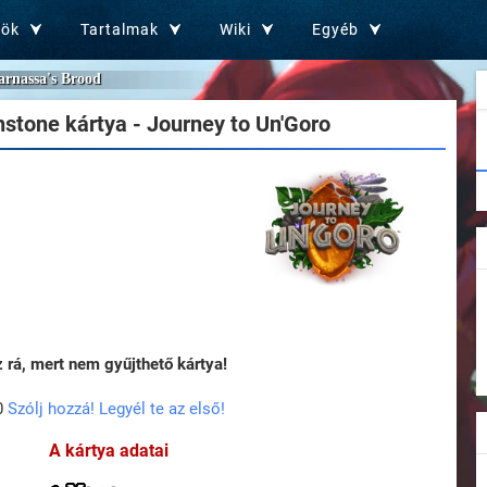
zök
Tartalmak
Wiki
Egyéb
arnassa's Brood
stone kártya - Journey to Un'Goro
rá, mert nem gyűjthető kártya!
0
Szólj hozzá! Legyél te az első!
A kártya adatai