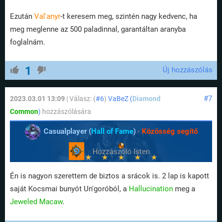
Ezután
Val'anyr
-t keresem meg, szintén nagy kedvenc, ha
meg meglenne az 500 paladinnal, garantáltan aranyba
foglalnám.
1
Új hozzászólás
#7
2023.03.01 13:09
| Válasz: (
#6
)
VaBeZ (
Diamond
Common
)
hozzászólására
Casualplayer (
Hall of Fame
)
-
Közösség segítő
Én is nagyon szerettem de biztos a srácok is. 2 lap is kapott
saját Kocsmai bunyót Un'goróból, a
Hallucination
meg a
Jeweled Macaw
.