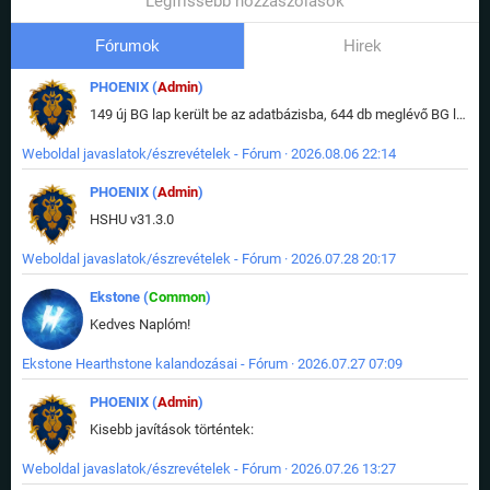
Legfrissebb hozzászólások
Fórumok
Hirek
PHOENIX (
Admin
)
149 új BG lap került be az adatbázisba, 644 db meglévő BG lap módosult, bekerültek az új képek a megváltozott lapokhoz is.
Weboldal javaslatok/észrevételek - Fórum · 2026.08.06 22:14
PHOENIX (
Admin
)
HSHU v31.3.0
Weboldal javaslatok/észrevételek - Fórum · 2026.07.28 20:17
Ekstone (
Common
)
Kedves Naplóm!
Ekstone Hearthstone kalandozásai - Fórum · 2026.07.27 07:09
PHOENIX (
Admin
)
Kisebb javítások történtek:
Weboldal javaslatok/észrevételek - Fórum · 2026.07.26 13:27