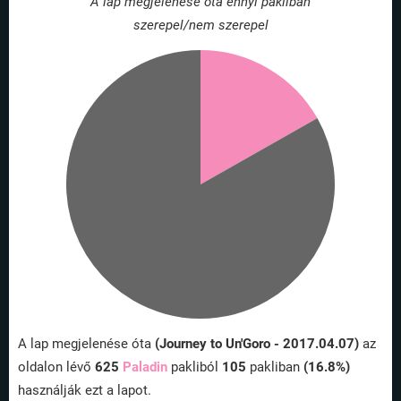
A lap megjelenése óta ennyi pakliban
szerepel/nem szerepel
A lap megjelenése óta
(Journey to Un'Goro - 2017.04.07)
az
oldalon lévő
625
Paladin
pakliból
105
pakliban
(16.8%)
használják ezt a lapot.