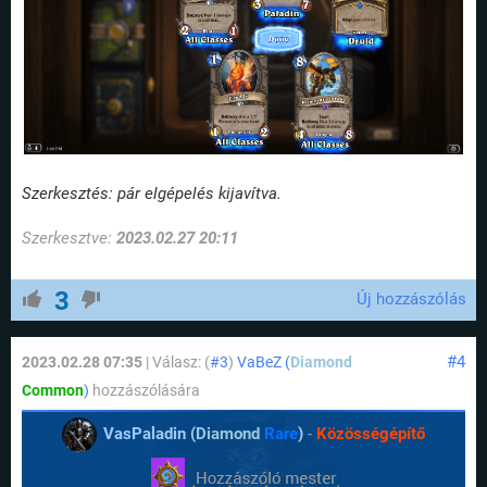
Szerkesztés: pár elgépelés kijavítva.
Szerkesztve:
2023.02.27 20:11
3
Új hozzászólás
#4
2023.02.28 07:35
| Válasz: (
#3
)
VaBeZ (
Diamond
Common
)
hozzászólására
VasPaladin (
Diamond
Rare
)
-
Közösségépítő