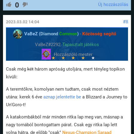
0
Új hozzászólás
#8
2023.03.02 14:04
VaBeZ (
Diamond
Common
)
-
Közösség segítő
VaBeZ#2292
Tapasztalt játékos
Csak még
két
három apróság utoljára, mert tényleg topikon
kívüli:
A teremtőkre, komolyan nem tudtam, csak most néztem
utána: kerek 6 éve
aznap jelentette be
a Blizzard a Journey to
Un'Goro-t!
A katakombákból már minden ritka lap meg van, másnap a
nagy tornából bontogattam párat. Csak egy ritka lap lett
volna hátra, de előbb "csak"
Nexus-Champion Saraad