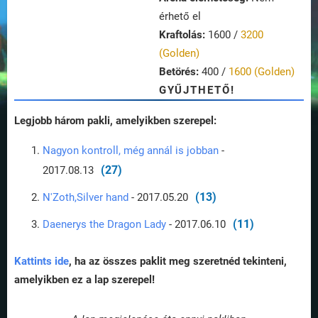
érhető el
Kraftolás:
1600 /
3200
(Golden)
Betörés:
400 /
1600 (Golden)
GYŰJTHETŐ!
Legjobb három pakli, amelyikben szerepel:
Nagyon kontroll, még annál is jobban
-
(27)
2017.08.13
(13)
N'Zoth,Silver hand
- 2017.05.20
(11)
Daenerys the Dragon Lady
- 2017.06.10
Kattints ide
, ha az összes paklit meg szeretnéd tekinteni,
amelyikben ez a lap szerepel!