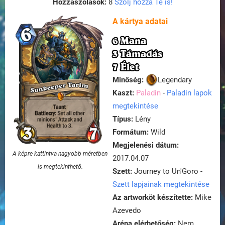
Hozzászólások:
8
Szólj hozzá Te is!
A kártya adatai
6 Mana
3 Támadás
7 Élet
Minőség:
Legendary
Kaszt:
Paladin
-
Paladin lapok
megtekintése
Típus:
Lény
Formátum:
Wild
Megjelenési dátum:
A képre kattintva nagyobb méretben
2017.04.07
is megtekinthető.
Szett:
Journey to Un'Goro -
Szett lapjainak megtekintése
Az artworköt készítette:
Mike
Azevedo
Aréna elérhetőség:
Nem