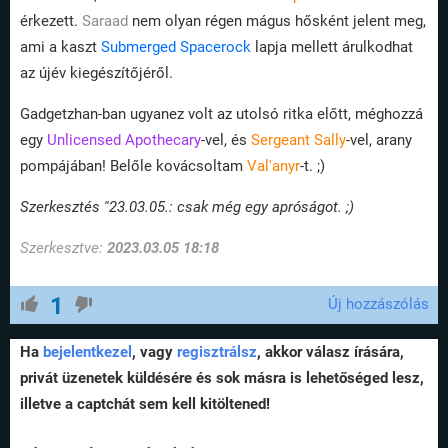
érkezett.
Saraad
nem olyan régen mágus hősként jelent meg,
ami a kaszt
Submerged Spacerock
lapja mellett árulkodhat
az újév kiegészítőjéről.
Gadgetzhan-ban ugyanez volt az utolsó ritka előtt, méghozzá
egy
Unlicensed Apothecary
-vel, és
Sergeant Sally
-vel, arany
pompájában! Belőle kovácsoltam
Val'anyr
-t. ;)
Szerkesztés ''23.03.05.: csak még egy apróságot. ;)
Szerkesztve:
2023.03.05 18:18
1
Új hozzászólás
Ha
bejelentkezel
, vagy
regisztrálsz
, akkor válasz írására,
privát üzenetek küldésére és sok másra is lehetőséged lesz,
illetve a captchát sem kell kitöltened!