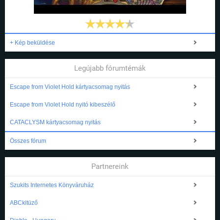
+ Kép beküldése
Legújabb fórumtémák
Escape from Violet Hold kártyacsomag nyitás
Escape from Violet Hold nyitó kibeszélő
CATACLYSM kártyacsomag nyitás
Összes fórum
Partnereink
Szukits Internetes Könyváruház
ABCkitüző