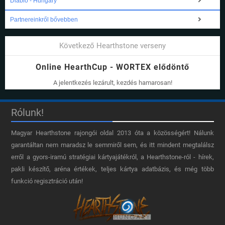
Diablo - Hungary
Partnereinkről bővebben
Következő Hearthstone verseny
Online HearthCup - WORTEX elődöntő
A jelentkezés lezárult, kezdés hamarosan!
Rólunk!
Magyar Hearthstone​ rajongói oldal 2013 óta a közösségért! Nálunk
garantáltan nem maradsz le semmiről sem, és itt mindent megtalálsz
erről a gyors-iramú stratégiai kártyajátékról, a Hearthstone-ról - hírek,
pakli készítő, aréna értékek, teljes kártya adatbázis, és még több
funkció regisztráció után!