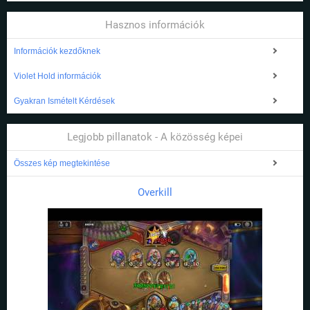
Hasznos információk
Információk kezdőknek
Violet Hold információk
Gyakran Ismételt Kérdések
Legjobb pillanatok - A közösség képei
Összes kép megtekintése
Overkill