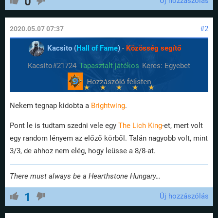
0
Új hozzászólás
#2
2020.05.07 07:37
Kacsito (
Hall of Fame
)
-
Közösség segítő
Kacsito#21724
Tapasztalt játékos
Keres: Egyebet
Nekem tegnap kidobta a
Brightwing
.
Pont le is tudtam szedni vele egy
The Lich King
-et, mert volt
egy random lényem az előző körből. Talán nagyobb volt, mint
3/3, de ahhoz nem elég, hogy leüsse a 8/8-at.
There must always be a Hearthstone Hungary…
1
Új hozzászólás