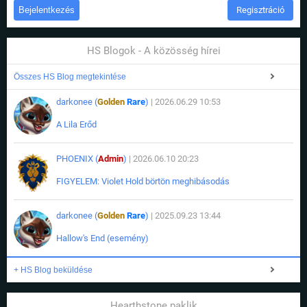
Regisztráció
HS Blogok - A közösség hírei
Összes HS Blog megtekintése
darkonee (
Golden
Rare
)
| 2026.06.29 10:53
A Lila Erőd
PHOENIX (
Admin
)
| 2026.06.10 20:23
FIGYELEM: Violet Hold börtön meghibásodás
darkonee (
Golden
Rare
)
| 2025.09.23 13:44
Hallow's End (esemény)
+ HS Blog beküldése
Hearthstone paklik