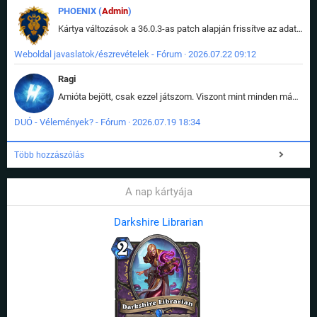
PHOENIX (
Admin
)
Kártya változások a 36.0.3-as patch alapján frissítve az adatbázisban (képek is cserélve).
Weboldal javaslatok/észrevételek - Fórum · 2026.07.22 09:12
Ragi
Amióta bejött, csak ezzel játszom. Viszont mint minden más - akár az alapjáték is, ez is baromira összetett lett. Néha már pár kör után is esélytelen az egész. Vagy irreállisan túltápol valaki, vagy lelép a partner, vagy csak hülye mint a segg. És amikor eljönne az én időm, na akkor jön el mindenki másé is. Engem jobban érdekelne, hogy ki milyen ratingen szokott játszani. Na ez lenne egy érdekes adat.
DUÓ - Vélemények? - Fórum · 2026.07.19 18:34
Több hozzászólás
A nap kártyája
Darkshire Librarian