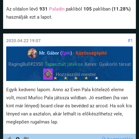
Az oldalon lévő
931
Paladin
pakliból
105
pakliban
(11.28%)
használják ezt a lapot.
#1
2020.04.22 19:07
Mr. Gábor (
Epic
)
-
Közösségépítő
RagingBull#2350
Tapasztalt játékos
Keres: Gyakorló társat
Egyik kedvenc lapom. Anno az Even Pala kötelező eleme
volt, most Murloc Pala játssza wildban. Jó esetben (ha van
kint már lényed) board clear és bevéded az arcod. Ha sok kis
lényed van a asztalon, akár lethalt is előkészíthetsz vele,
meglepően rugalmas lap.