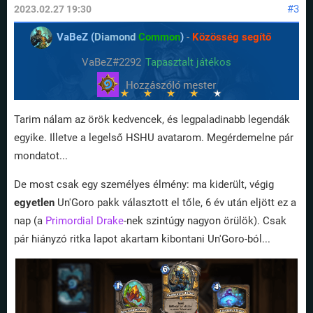
#3
2023.02.27 19:30
VaBeZ (
Diamond
Common
)
-
Közösség segítő
VaBeZ#2292
Tapasztalt játékos
Tarim nálam az örök kedvencek, és legpaladinabb legendák
egyike. Illetve a legelső HSHU avatarom. Megérdemelne pár
mondatot...
De most csak egy személyes élmény:
ma
kiderült,
végig
egyetlen
Un'Goro pakk választott el tőle, 6 év után eljött ez a
nap (a
Primordial Drake
-nek szintúgy nagyon örülök). Csak
pár hiányzó ritka lapot akartam kibontani Un'Goro-ból...