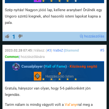
Szép nyitás! Nagyon jóóó lap, kellene aranyban! Örülnék egy
Ungoro szintű kiegnek, ahol hasonló isteni lapokat kapna a
pala.
1
Új hozzászólás
#5
2023.02.28 07:45
| Válasz: (
#3
)
VaBeZ (
Diamond
Common
)
hozzászólására
Casualplayer (
Hall of Fame
)
-
Közösség segítő
Gratula, hányszor van olyan, hogy 5-6 pakkonként jön
legendás.
Tarim nálam is mindig vágyott volt a
Val'anyr
ral meg a