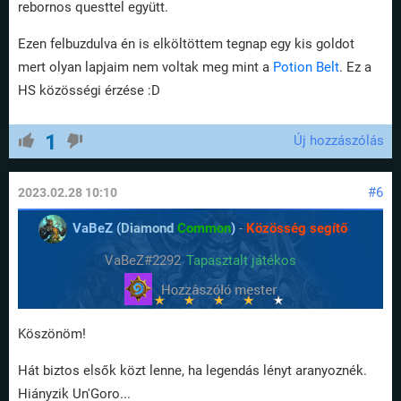
rebornos questtel együtt.
Ezen felbuzdulva én is elköltöttem tegnap egy kis goldot
mert olyan lapjaim nem voltak meg mint a
Potion Belt
. Ez a
HS közösségi érzése :D
1
Új hozzászólás
#6
2023.02.28 10:10
VaBeZ (
Diamond
Common
)
-
Közösség segítő
VaBeZ#2292
Tapasztalt játékos
Köszönöm!
Hát biztos elsők közt lenne, ha legendás lényt aranyoznék.
Hiányzik Un'Goro...