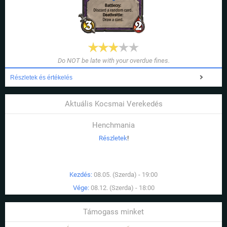
Do NOT be late with your overdue fines.
Részletek és értékelés
Aktuális Kocsmai Verekedés
Henchmania
Részletek
!
Kezdés:
08.05. (Szerda) - 19:00
Vége:
08.12. (Szerda) - 18:00
Támogass minket