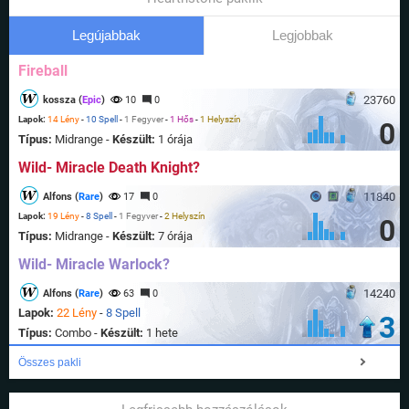
Legújabbak
Legjobbak
Fireball
23760
kossza (
Epic
)
10
0
Lapok:
14 Lény
-
10 Spell
-
1 Fegyver
-
1 Hős
-
1 Helyszín
0
Típus:
Midrange -
Készült:
1 órája
Wild- Miracle Death Knight?
11840
Alfons (
Rare
)
17
0
Lapok:
19 Lény
-
8 Spell
-
1 Fegyver
-
2 Helyszín
0
Típus:
Midrange -
Készült:
7 órája
Wild- Miracle Warlock?
14240
Alfons (
Rare
)
63
0
Lapok:
22 Lény
-
8 Spell
3
Típus:
Combo -
Készült:
1 hete
Összes pakli