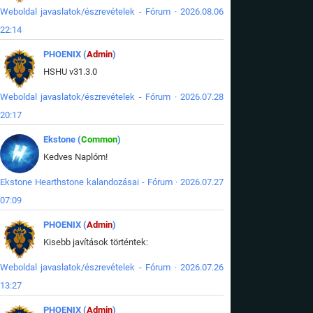
Weboldal javaslatok/észrevételek - Fórum · 2026.08.06
22:14
PHOENIX (
Admin
)
HSHU v31.3.0
Weboldal javaslatok/észrevételek - Fórum · 2026.07.28
20:17
Ekstone (
Common
)
Kedves Naplóm!
Ekstone Hearthstone kalandozásai - Fórum · 2026.07.27
07:09
PHOENIX (
Admin
)
Kisebb javítások történtek:
Weboldal javaslatok/észrevételek - Fórum · 2026.07.26
13:27
PHOENIX (
Admin
)