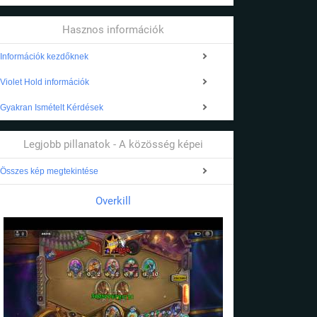
Hasznos információk
Információk kezdőknek
Violet Hold információk
Gyakran Ismételt Kérdések
Legjobb pillanatok - A közösség képei
Összes kép megtekintése
Overkill