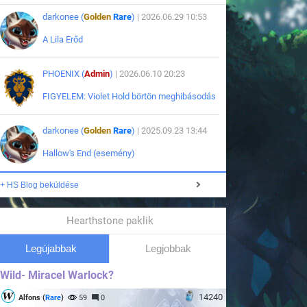
darkonee (
Golden
Rare
)
| 2026.06.29 10:53
A Lila Erőd
PHOENIX (
Admin
)
| 2026.06.10 20:23
FIGYELEM: Violet Hold börtön meghibásodás
darkonee (
Golden
Rare
)
| 2025.09.23 13:44
Hallow's End (esemény)
+ HS Blog beküldése
Hearthstone paklik
Legújabbak
Legjobbak
Wild- Miracel Warlock?
14240
Alfons (
Rare
)
59
0