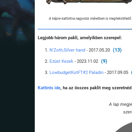
A képre kattintva nagyobb méretben is megtekinthető.
Legjobb három pakli, amelyikben szerepel:
(13)
N'Zoth,Silver hand
- 2017.05.20
(9)
Ezüst Kezek
- 2023.11.02
LowbudgetKotFT#2 Paladin
- 2017.09.05
Kattints ide
, ha az összes paklit meg szeretnéd 
A lap megje
szer