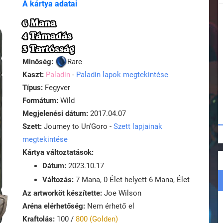
A kártya adatai
6 Mana
4 Támadás
3 Tartósság
Minőség:
Rare
Kaszt:
Paladin
-
Paladin lapok megtekintése
Típus:
Fegyver
Formátum:
Wild
Megjelenési dátum:
2017.04.07
Szett:
Journey to Un'Goro -
Szett lapjainak
megtekintése
Kártya változtatások:
Dátum:
2023.10.17
Változás:
7 Mana, 0 Élet helyett 6 Mana, Élet
Az artworköt készítette:
Joe Wilson
Aréna elérhetőség:
Nem érhető el
Kraftolás:
100 /
800 (Golden)