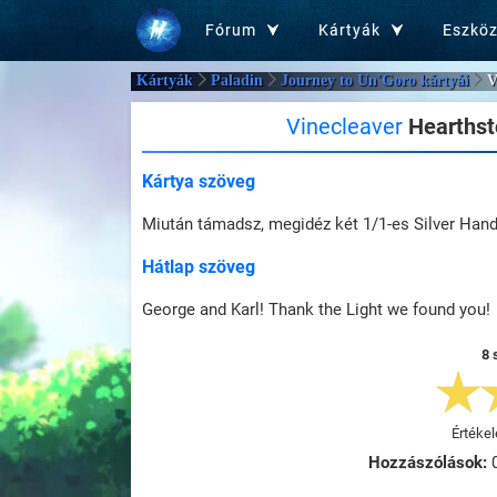
Fórum
Kártyák
Eszkö
Kártyák
Paladin
Journey to Un'Goro kártyái
V
Vinecleaver
Hearthsto
Kártya szöveg
Miután támadsz, megidéz két 1/1-es Silver Hand
Hátlap szöveg
George and Karl! Thank the Light we found you!
8 
Értékel
Hozzászólások: