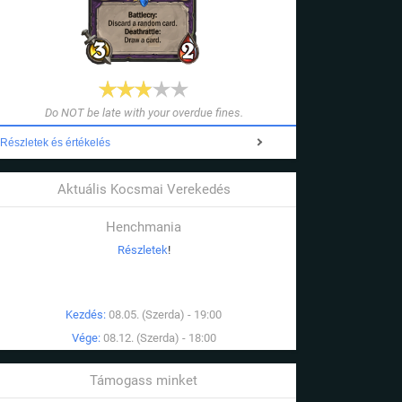
Do NOT be late with your overdue fines.
Részletek és értékelés
Aktuális Kocsmai Verekedés
Henchmania
Részletek
!
Kezdés:
08.05. (Szerda) - 19:00
Vége:
08.12. (Szerda) - 18:00
Támogass minket