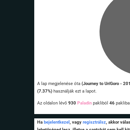
A lap megjelenése óta
(Journey to Un'Goro - 20
(7.37%)
használják ezt a lapot.
Az oldalon lévő
930
Paladin
pakliból
46
paklib
Ha
bejelentkezel
, vagy
regisztrálsz
, akkor vála
lehetőséged lesz, illetve a captchát sem kell kit