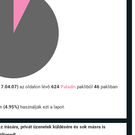
17.04.07)
az oldalon lévő
624
Paladin
pakliból
46
pakliban
an
(4.95%)
használják ezt a lapot.
sz írására, privát üzenetek küldésére és sok másra is
öltened!