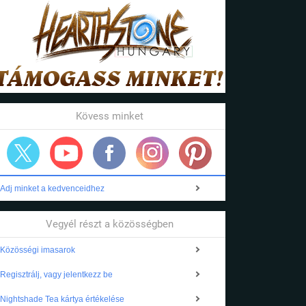
Kövess minket
Adj minket a kedvenceidhez
Vegyél részt a közösségben
Közösségi imasarok
Regisztrálj, vagy jelentkezz be
Nightshade Tea kártya értékelése