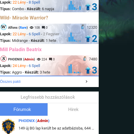
Lapok:
22 Lény
-
8 Spell
3
Típus:
Combo -
Készült:
6 napja
Wild- Miracle Warrior?
12320
Alfons (
Rare
)
108
0
Lapok:
22 Lény
-
6 Spell
-
2 Fegyver
2
Típus:
Midrange -
Készült:
1 hete
Mill Paladin Beatrix
7480
PHOENIX (
Admin
)
224
0
Lapok:
24 Lény
-
6 Spell
3
Típus:
Aggro -
Készült:
3 hete
Összes pakli
Legfrissebb hozzászólások
Fórumok
Hirek
PHOENIX (
Admin
)
149 új BG lap került be az adatbázisba, 644 db meglévő BG lap módosult, bekerültek az új képek a megváltozott lapokhoz is.