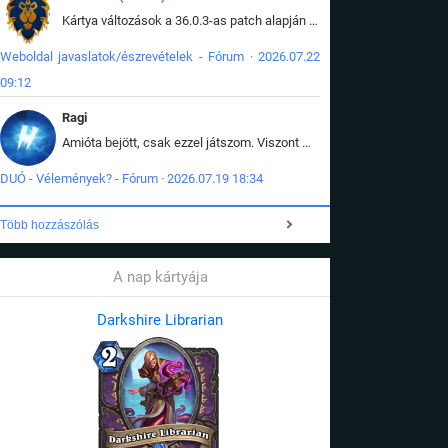
Kártya változások a 36.0.3-as patch alapján frissítve az adatbázisban (képek is cserélve).
Weboldal javaslatok/észrevételek - Fórum · 2026.07.22
09:12
Ragi
Amióta bejött, csak ezzel játszom. Viszont mint minden más - akár az alapjáték is, ez is baromira összetett lett. Néha már pár kör után is esélytelen az egész. Vagy irreállisan túltápol valaki, vagy lelép a partner, vagy csak hülye mint a segg. És amikor eljönne az én időm, na akkor jön el mindenki másé is. Engem jobban érdekelne, hogy ki milyen ratingen szokott játszani. Na ez lenne egy érdekes adat.
DUÓ - Vélemények? - Fórum · 2026.07.19 18:34
Több hozzászólás
A nap kártyája
Darkshire Librarian