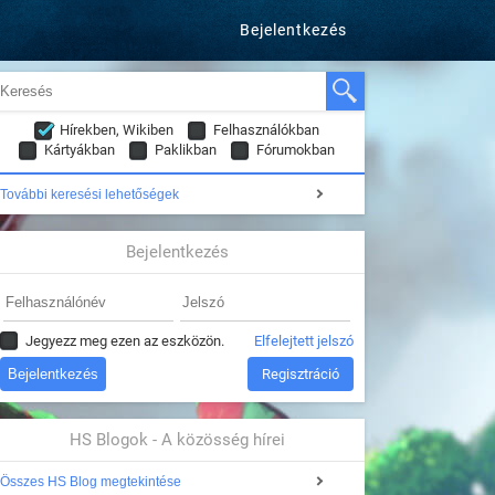
Bejelentkezés
Hírekben, Wikiben
Felhasználókban
Kártyákban
Paklikban
Fórumokban
További keresési lehetőségek
Bejelentkezés
Jegyezz meg ezen az eszközön.
Elfelejtett jelszó
Regisztráció
HS Blogok - A közösség hírei
Összes HS Blog megtekintése