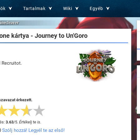
zök
Tartalmak
Wiki
Egyéb
inecleaver
ne kártya - Journey to Un'Goro
 Recruitot.
szavazat érkezett.
és:
3.63
/
5
.
Értékelj te is.
0
Szólj hozzá! Legyél te az első!