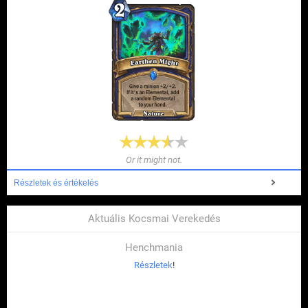
Or it might not.
Részletek és értékelés
Aktuális Kocsmai Verekedés
Henchmania
Részletek
!