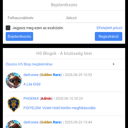
Bejelentkezés
Jegyezz meg ezen az eszközön.
Elfelejtett jelszó
Regisztráció
HS Blogok - A közösség hírei
Összes HS Blog megtekintése
darkonee (
Golden
Rare
)
| 2026.06.29 10:53
A Lila Erőd
PHOENIX (
Admin
)
| 2026.06.10 20:23
FIGYELEM: Violet Hold börtön meghibásodás
darkonee (
Golden
Rare
)
| 2025.09.23 13:44