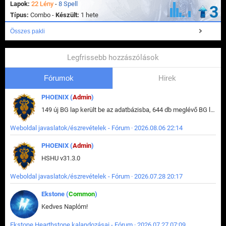
Lapok:
22 Lény
-
8 Spell
3
Típus:
Combo -
Készült:
1 hete
Összes pakli
Legfrissebb hozzászólások
Fórumok
Hirek
PHOENIX (
Admin
)
149 új BG lap került be az adatbázisba, 644 db meglévő BG lap módosult, bekerültek az új képek a megváltozott lapokhoz is.
Weboldal javaslatok/észrevételek - Fórum · 2026.08.06 22:14
PHOENIX (
Admin
)
HSHU v31.3.0
Weboldal javaslatok/észrevételek - Fórum · 2026.07.28 20:17
Ekstone (
Common
)
Kedves Naplóm!
Ekstone Hearthstone kalandozásai - Fórum · 2026.07.27 07:09