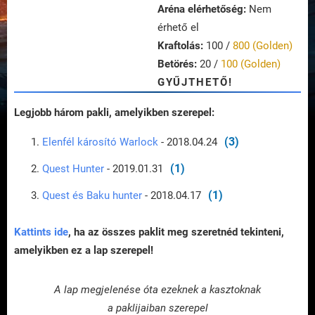
Aréna elérhetőség:
Nem
érhető el
Kraftolás:
100 /
800 (Golden)
Betörés:
20 /
100 (Golden)
GYŰJTHETŐ!
Legjobb három pakli, amelyikben szerepel:
(3)
Elenfél károsító Warlock
- 2018.04.24
(1)
Quest Hunter
- 2019.01.31
(1)
Quest és Baku hunter
- 2018.04.17
Kattints ide
, ha az összes paklit meg szeretnéd tekinteni,
amelyikben ez a lap szerepel!
A lap megjelenése óta ezeknek a kasztoknak
a paklijaiban szerepel