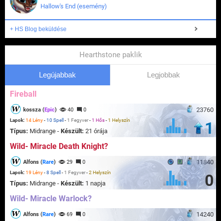
Hallow's End (esemény)
+ HS Blog beküldése
Hearthstone paklik
Legújabbak
Legjobbak
Fireball
23760
kossza (
Epic
)
40
0
Lapok:
14 Lény
-
10 Spell
-
1 Fegyver
-
1 Hős
-
1 Helyszín
1
Típus:
Midrange -
Készült:
21 órája
Wild- Miracle Death Knight?
11840
Alfons (
Rare
)
29
0
Lapok:
19 Lény
-
8 Spell
-
1 Fegyver
-
2 Helyszín
0
Típus:
Midrange -
Készült:
1 napja
Wild- Miracle Warlock?
14240
Alfons (
Rare
)
69
0