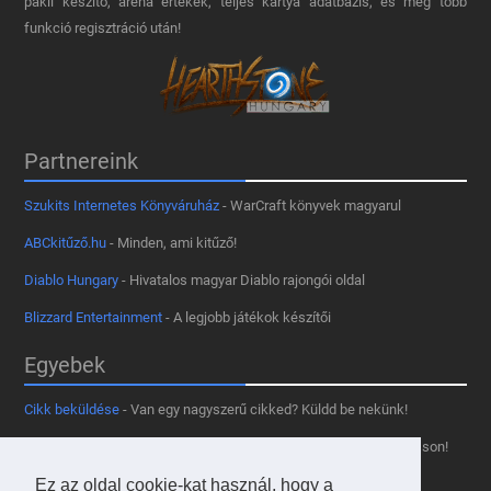
pakli készítő, aréna értékek, teljes kártya adatbázis, és még több
funkció regisztráció után!
Partnereink
Szukits Internetes Könyváruház
- WarCraft könyvek magyarul
ABCkitűző.hu
- Minden, ami kitűző!
Diablo Hungary
- Hivatalos magyar Diablo rajongói oldal
Blizzard Entertainment
- A legjobb játékok készítői
Egyebek
Cikk beküldése
- Van egy nagyszerű cikked? Küldd be nekünk!
Támogass minket
- Tetszik az oldal? Segíts, hogy fennmaradhasson!
Kapcsolat, médiaajánlat
- Lépj velünk kapcsolatba!
Ez az oldal cookie-kat használ, hogy a