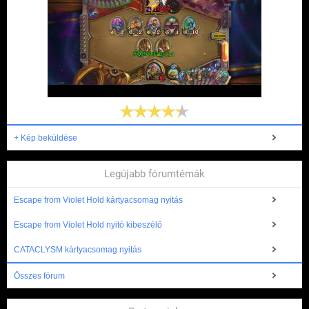
+ Kép beküldése
Legújabb fórumtémák
Escape from Violet Hold kártyacsomag nyitás
Escape from Violet Hold nyitó kibeszélő
CATACLYSM kártyacsomag nyitás
Összes fórum