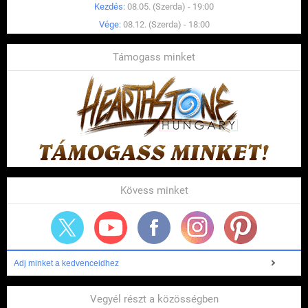
Kezdés:
08.05. (Szerda) - 19:00
Vége:
08.12. (Szerda) - 18:00
Támogass minket
Kövess minket
Adj minket a kedvenceidhez
Vegyél részt a közösségben