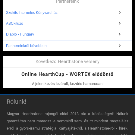
Partnereink
Szukits Internetes Könyváruház
ABCkitüző
Diablo - Hungary
Partnereinkről bővebben
Következő Hearthstone verseny
Online HearthCup - WORTEX elődöntő
A jelentkezés lezárult, kezdés hamarosan!
Rólunk!
Magyar Hearthstone​ rajongói oldal 2013 óta a közösségért! Nálunk
garantáltan nem maradsz le semmiről sem, és itt mindent megtalálsz
erről a gyors-iramú stratégiai kártyajátékról, a Hearthstone-ról - hírek,