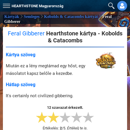
HEARTHSTONE
Magyarország
Kártyák
Semleges
Kobolds & Catacombs kártyái
Feral
Gibberer
Feral Gibberer
Hearthstone kártya - Kobolds
& Catacombs
Kártya szöveg
Miután ez a lény megtámad egy hőst, egy
másolatot kapsz belőle a kezedbe.
Hátlap szöveg
It's certainly not civilized gibbering.
12 szavazat érkezett.
Értékelés:
2
/
5
.
Értékelj te is.