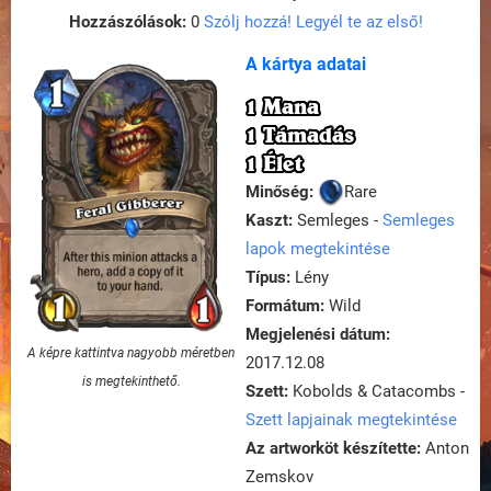
Hozzászólások:
0
Szólj hozzá! Legyél te az első!
A kártya adatai
1 Mana
1 Támadás
1 Élet
Minőség:
Rare
Kaszt:
Semleges -
Semleges
lapok megtekintése
Típus:
Lény
Formátum:
Wild
Megjelenési dátum:
A képre kattintva nagyobb méretben
2017.12.08
is megtekinthető.
Szett:
Kobolds & Catacombs -
Szett lapjainak megtekintése
Az artworköt készítette:
Anton
Zemskov