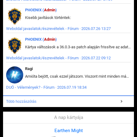
PHOENIX (
Admin
)
Kisebb javítások történtek:
Weboldal javaslatok/észrevételek - Fórum · 2026.07.26 13:27
PHOENIX (
Admin
)
Kártya változások a 36.0.3-as patch alapján frissítve az adatbázisban (képek is cserélve).
Weboldal javaslatok/észrevételek - Fórum · 2026.07.22 09:12
Ragi
Amióta bejött, csak ezzel játszom. Viszont mint minden más - akár az alapjáték is, ez is baromira összetett lett. Néha már pár kör után is esélytelen az egész. Vagy irreállisan túltápol valaki, vagy lelép a partner, vagy csak hülye mint a segg. És amikor eljönne az én időm, na akkor jön el mindenki másé is. Engem jobban érdekelne, hogy ki milyen ratingen szokott játszani. Na ez lenne egy érdekes adat.
DUÓ - Vélemények? - Fórum · 2026.07.19 18:34
Több hozzászólás
A nap kártyája
Earthen Might