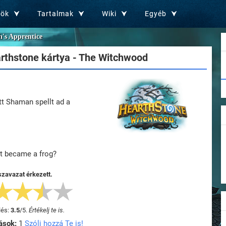
zök
Tartalmak
Wiki
Egyéb
h's Apprentice
rthstone kártya - The Witchwood
tt Shaman spellt ad a
at became a frog?
szavazat érkezett.
lés:
3.5
/
5
.
Értékelj te is.
ások:
1
Szólj hozzá Te is!