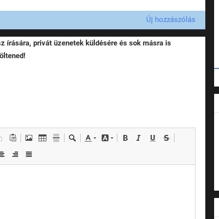
Új hozzászólás
sz írására, privát üzenetek küldésére és sok másra is
öltened!