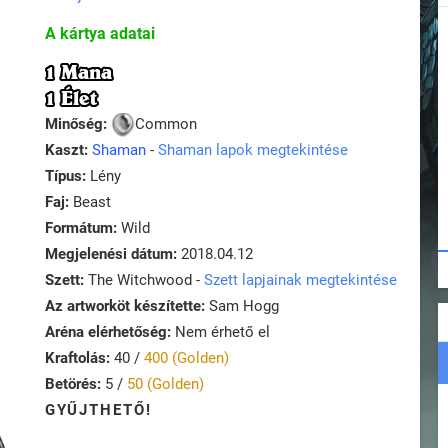
A kártya adatai
1 Mana
1 Élet
Minőség:
Common
Kaszt:
Shaman
-
Shaman lapok megtekintése
Típus:
Lény
Faj:
Beast
Formátum:
Wild
Megjelenési dátum:
2018.04.12
Szett:
The Witchwood -
Szett lapjainak megtekintése
Az artworköt készítette:
Sam Hogg
Aréna elérhetőség:
Nem érhető el
Kraftolás:
40 /
400 (Golden)
Betörés:
5 /
50 (Golden)
GYŰJTHETŐ!