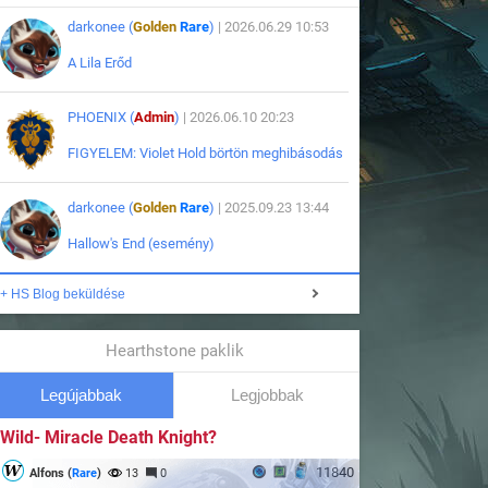
darkonee (
Golden
Rare
)
| 2026.06.29 10:53
A Lila Erőd
PHOENIX (
Admin
)
| 2026.06.10 20:23
FIGYELEM: Violet Hold börtön meghibásodás
darkonee (
Golden
Rare
)
| 2025.09.23 13:44
Hallow's End (esemény)
+ HS Blog beküldése
Hearthstone paklik
Legújabbak
Legjobbak
Wild- Miracle Death Knight?
11840
Alfons (
Rare
)
13
0