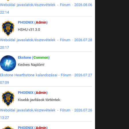
Weboldal javaslatok/észrevételek - Fórum · 2026.08.06
22:14
PHOENIX (
Admin
)
HSHU v31.3.0
Weboldal javaslatok/észrevételek - Fórum · 2026.07.28
20:17
Ekstone (
Common
)
Kedves Naplóm!
Ekstone Hearthstone kalandozásai - Fórum · 2026.07.27
07:09
PHOENIX (
Admin
)
Kisebb javítások történtek:
Weboldal javaslatok/észrevételek - Fórum · 2026.07.26
13:27
PHOENIX (
Admin
)