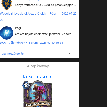
Kártya változások a 36.0.3-as patch alapján frissítve az adatbázisban (képek is cserélve).
Weboldal javaslatok/észrevételek - Fórum · 2026.07.22
09:12
Ragi
Amióta bejött, csak ezzel játszom. Viszont mint minden más - akár az alapjáték is, ez is baromira összetett lett. Néha már pár kör után is esélytelen az egész. Vagy irreállisan túltápol valaki, vagy lelép a partner, vagy csak hülye mint a segg. És amikor eljönne az én időm, na akkor jön el mindenki másé is. Engem jobban érdekelne, hogy ki milyen ratingen szokott játszani. Na ez lenne egy érdekes adat.
DUÓ - Vélemények? - Fórum · 2026.07.19 18:34
Több hozzászólás
A nap kártyája
Darkshire Librarian