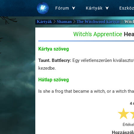
Fórum
Kártyák
Eszkö
Kártyák
Shaman
The Witchwood kártyái
Witc
Witch's Apprentice
Hea
Kártya szöveg
Taunt.
Battlecry:
Egy véletlenszerűen kiválaszto
kezedbe.
Hátlap szöveg
Is she a frog that became a witch, or a witch th
4 
Értéke
Hozzászól