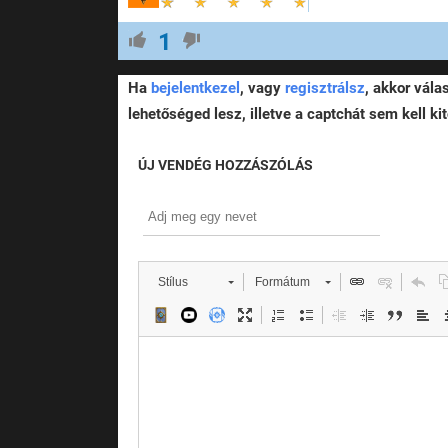
1
Ha
bejelentkezel
, vagy
regisztrálsz
, akkor vála
lehetőséged lesz, illetve a captchát sem kell kit
ÚJ VENDÉG HOZZÁSZÓLÁS
Stílus
Formátum