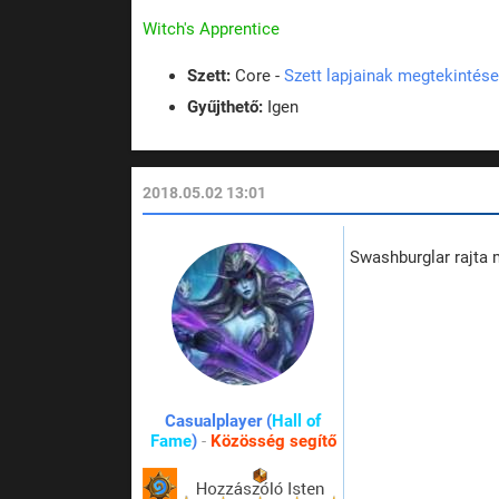
Witch's Apprentice
Szett:
Core -
Szett lapjainak megtekintése
Gyűjthető:
Igen
2018.05.02 13:01
Swashburglar rajta 
Casualplayer (
Hall of
Fame
)
-
Közösség segítő