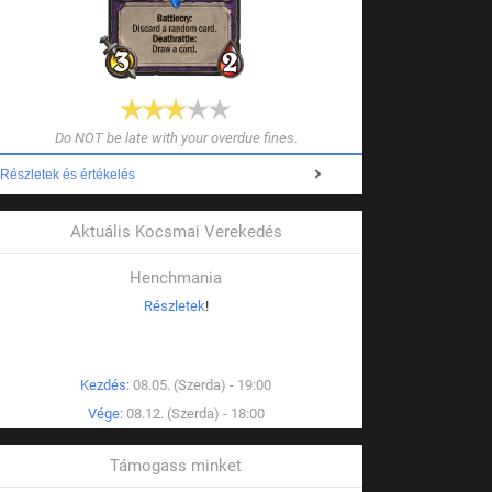
Do NOT be late with your overdue fines.
Részletek és értékelés
Aktuális Kocsmai Verekedés
Henchmania
Részletek
!
Kezdés:
08.05. (Szerda) - 19:00
Vége:
08.12. (Szerda) - 18:00
Támogass minket