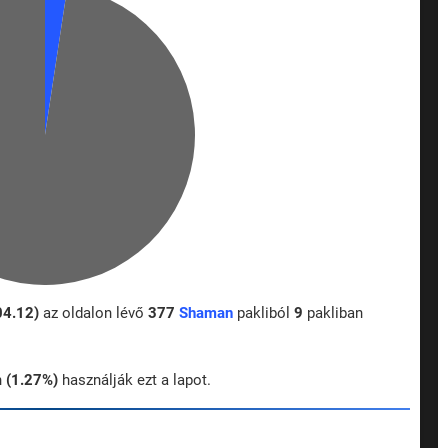
04.12)
az oldalon lévő
377
Shaman
pakliból
9
pakliban
n
(1.27%)
használják ezt a lapot.