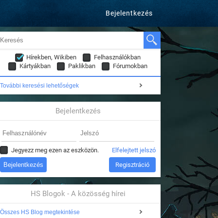
Bejelentkezés
Hírekben, Wikiben
Felhasználókban
Kártyákban
Paklikban
Fórumokban
További keresési lehetőségek
Bejelentkezés
Jegyezz meg ezen az eszközön.
Elfelejtett jelszó
Regisztráció
HS Blogok - A közösség hírei
Összes HS Blog megtekintése