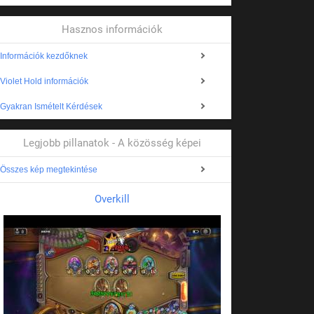
Hasznos információk
Információk kezdőknek
Violet Hold információk
Gyakran Ismételt Kérdések
Legjobb pillanatok - A közösség képei
Összes kép megtekintése
Overkill