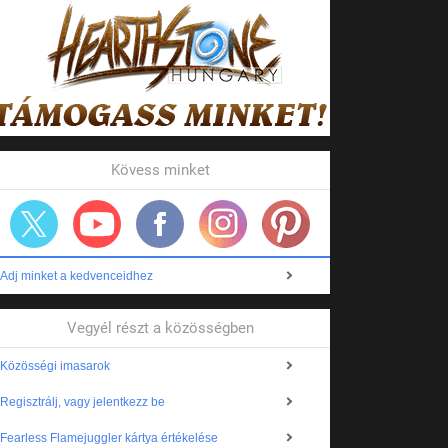
Kövess minket
Adj minket a kedvenceidhez
Vegyél részt a közösségben
Közösségi imasarok
Regisztrálj, vagy jelentkezz be
Fearless Flamejuggler kártya értékelése