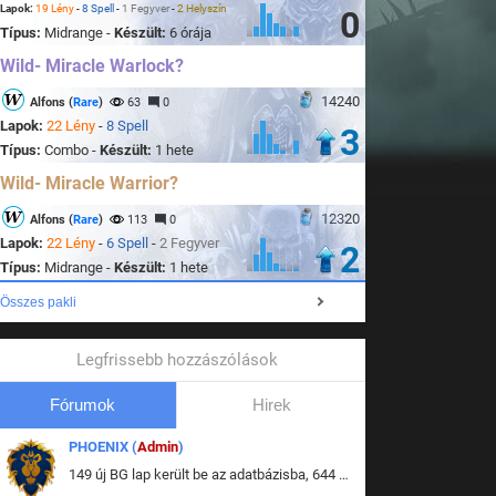
Lapok:
19 Lény
-
8 Spell
-
1 Fegyver
-
2 Helyszín
0
Típus:
Midrange -
Készült:
6 órája
Wild- Miracle Warlock?
14240
Alfons (
Rare
)
63
0
Lapok:
22 Lény
-
8 Spell
3
Típus:
Combo -
Készült:
1 hete
Wild- Miracle Warrior?
12320
Alfons (
Rare
)
113
0
Lapok:
22 Lény
-
6 Spell
-
2 Fegyver
2
Típus:
Midrange -
Készült:
1 hete
Összes pakli
Legfrissebb hozzászólások
Fórumok
Hirek
PHOENIX (
Admin
)
149 új BG lap került be az adatbázisba, 644 db meglévő BG lap módosult, bekerültek az új képek a megváltozott lapokhoz is.