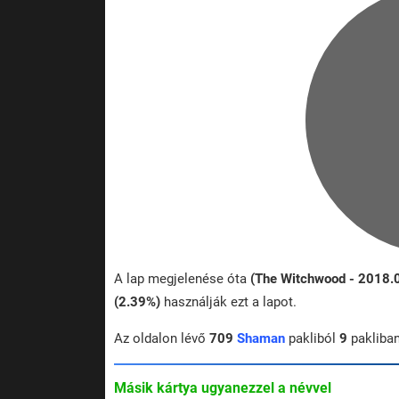
A lap megjelenése óta
(The Witchwood - 2018.
(2.39%)
használják ezt a lapot.
Az oldalon lévő
709
Shaman
pakliból
9
pakliba
Másik kártya ugyanezzel a névvel