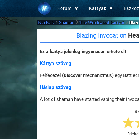
Fórum
Kártyák
Eszkö
Kártyák
Shaman
The Witchwood kártyái
Blazi
Blazing Invocation
Hear
Ez a kártya jelenleg ingyenesen érhető el!
Kártya szöveg
Felfedezel (
Discover
mechanizmus) egy Battlecry
Hátlap szöveg
A lot of shaman have started vaping their invoca
6 
Értéke