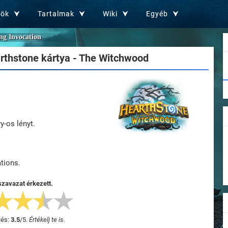
zök
Tartalmak
Wiki
Egyéb
ng Invocation
thstone kártya - The Witchwood
-os lényt.
tions.
szavazat érkezett.
lés:
3.5
/
5
.
Értékelj te is.