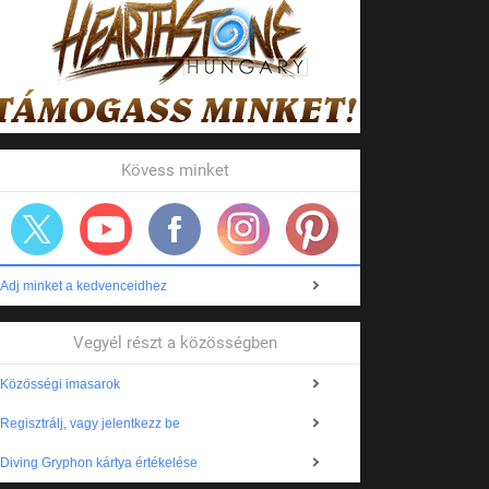
Kövess minket
Adj minket a kedvenceidhez
Vegyél részt a közösségben
Közösségi imasarok
Regisztrálj, vagy jelentkezz be
Diving Gryphon kártya értékelése