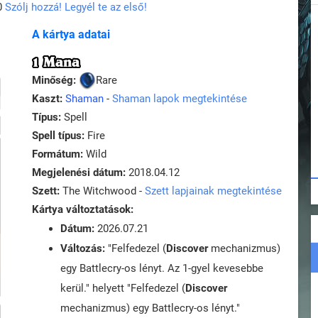
0
Szólj hozzá! Legyél te az első!
A kártya adatai
1 Mana
Minőség:
Rare
Kaszt:
Shaman
-
Shaman lapok megtekintése
Típus:
Spell
Spell típus:
Fire
Formátum:
Wild
Megjelenési dátum:
2018.04.12
Szett:
The Witchwood -
Szett lapjainak megtekintése
Kártya változtatások:
Dátum:
2026.07.21
Változás:
"Felfedezel (
Discover
mechanizmus)
egy Battlecry-os lényt. Az 1-gyel kevesebbe
kerül." helyett "Felfedezel (
Discover
mechanizmus) egy Battlecry-os lényt."