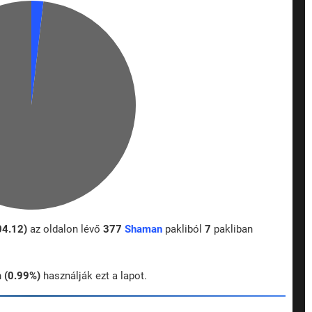
04.12)
az oldalon lévő
377
Shaman
pakliból
7
pakliban
n
(0.99%)
használják ezt a lapot.