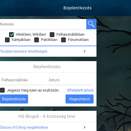
Bejelentkezés
Hírekben, Wikiben
Felhasználókban
Kártyákban
Paklikban
Fórumokban
További keresési lehetőségek
Bejelentkezés
Jegyezz meg ezen az eszközön.
Elfelejtett jelszó
Regisztráció
HS Blogok - A közösség hírei
Összes HS Blog megtekintése