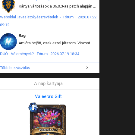
Kártya változások a 36.0.3-as patch alapján frissítve az adatbázisban (képek is cserélve).
Weboldal javaslatok/észrevételek - Fórum · 2026.07.22
09:12
Ragi
Amióta bejött, csak ezzel játszom. Viszont mint minden más - akár az alapjáték is, ez is baromira összetett lett. Néha már pár kör után is esélytelen az egész. Vagy irreállisan túltápol valaki, vagy lelép a partner, vagy csak hülye mint a segg. És amikor eljönne az én időm, na akkor jön el mindenki másé is. Engem jobban érdekelne, hogy ki milyen ratingen szokott játszani. Na ez lenne egy érdekes adat.
DUÓ - Vélemények? - Fórum · 2026.07.19 18:34
Több hozzászólás
A nap kártyája
Valeera's Gift