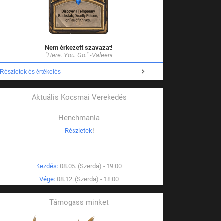
Nem érkezett szavazat!
"Here. You. Go." -Valeera
Részletek és értékelés
Aktuális Kocsmai Verekedés
Henchmania
Részletek
!
Kezdés:
08.05. (Szerda) - 19:00
Vége:
08.12. (Szerda) - 18:00
Támogass minket