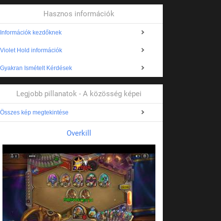
Hasznos információk
Információk kezdőknek
Violet Hold információk
Gyakran Ismételt Kérdések
Legjobb pillanatok - A közösség képei
Összes kép megtekintése
Overkill