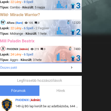
Lapok:
22 Lény
-
8 Spell
3
Típus:
Combo -
Készült:
5 napja
Wild- Miracle Warrior?
12320
Alfons (
Rare
)
105
0
Lapok:
22 Lény
-
6 Spell
-
2 Fegyver
2
Típus:
Midrange -
Készült:
1 hete
Mill Paladin Beatrix
7480
PHOENIX (
Admin
)
219
0
Lapok:
24 Lény
-
6 Spell
3
Típus:
Aggro -
Készült:
3 hete
Összes pakli
Legfrissebb hozzászólások
Fórumok
Hirek
PHOENIX (
Admin
)
149 új BG lap került be az adatbázisba, 644 db meglévő BG lap módosult, bekerültek az új képek a megváltozott lapokhoz is.