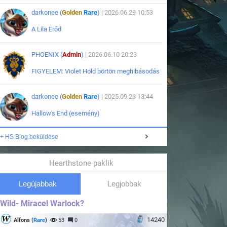
darkonee (
Golden
Rare
)
| 2026.06.29 10:53
A Lila Erőd
PHOENIX (
Admin
)
| 2026.06.10 20:23
FIGYELEM: Violet Hold börtön meghibásodás
darkonee (
Golden
Rare
)
| 2025.09.23 13:44
Hallow's End (esemény)
+ HS Blog beküldése
Hearthstone paklik
Legújabbak
Legjobbak
Wild- Miracel Warlock?
14240
Alfons (
Rare
)
53
0