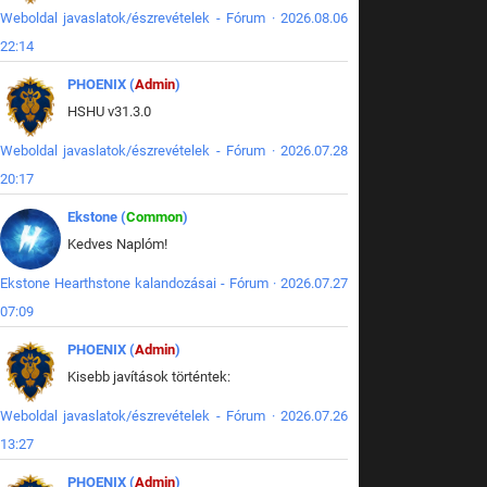
Weboldal javaslatok/észrevételek - Fórum · 2026.08.06
22:14
PHOENIX (
Admin
)
HSHU v31.3.0
Weboldal javaslatok/észrevételek - Fórum · 2026.07.28
20:17
Ekstone (
Common
)
Kedves Naplóm!
Ekstone Hearthstone kalandozásai - Fórum · 2026.07.27
07:09
PHOENIX (
Admin
)
Kisebb javítások történtek:
Weboldal javaslatok/észrevételek - Fórum · 2026.07.26
13:27
PHOENIX (
Admin
)