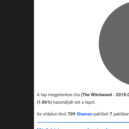
A lap megjelenése óta
(The Witchwood - 2018.
(1.86%)
használják ezt a lapot.
Az oldalon lévő
709
Shaman
pakliból
7
pakliba