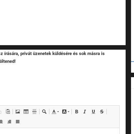
sz írására, privát üzenetek küldésére és sok másra is
öltened!