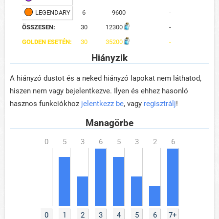
LEGENDARY
6
9600
-
ÖSSZESEN:
30
12300
-
GOLDEN ESETÉN:
30
35200
-
Hiányzik
A hiányzó dustot és a neked hiányzó lapokat nem láthatod,
hiszen nem vagy bejelentkezve. Ilyen és ehhez hasonló
hasznos funkciókhoz
jelentkezz be
, vagy
regisztrálj
!
Managörbe
0
1
2
3
4
5
6
7+