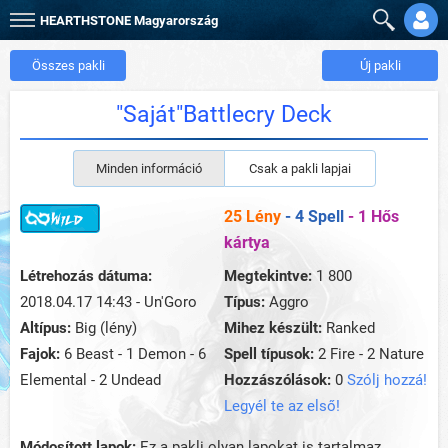
HEARTHSTONE
Magyarország
Összes pakli
Új pakli
"Saját"Battlecry Deck
Minden információ
Csak a pakli lapjai
25 Lény
- 4 Spell
- 1 Hős
kártya
Létrehozás dátuma:
Megtekintve:
1 800
2018.04.17 14:43 - Un'Goro
Típus:
Aggro
Altípus:
Big (lény)
Mihez készült:
Ranked
Fajok:
6 Beast - 1 Demon - 6
Spell típusok:
2 Fire - 2 Nature
Elemental - 2 Undead
Hozzászólások:
0
Szólj hozzá!
Legyél te az első!
Módosított lapok:
Ez a pakli olyan lapokat is tartalmaz,