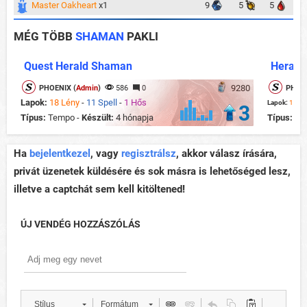
Master Oakheart
x1
9
5
5
MÉG TÖBB
SHAMAN
PAKLI
Quest Herald Shaman
Herald
9280
PHOENIX (
Admin
)
586
0
PHOEN
Lapok:
18 Lény
-
11 Spell
-
1 Hős
Lapok:
13 Lé
3
Típus:
Tempo -
Készült:
4 hónapja
Típus:
Con
Ha
bejelentkezel
, vagy
regisztrálsz
, akkor válasz írására,
privát üzenetek küldésére és sok másra is lehetőséged lesz,
illetve a captchát sem kell kitöltened!
ÚJ VENDÉG HOZZÁSZÓLÁS
Stílus
Formátum