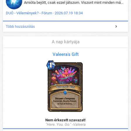
Amióta bejött, csak ezzel játszom. Viszont mint minden más - akár az alapjáték is, ez is baromira összetett lett. Néha már pár kör után is esélytelen az egész. Vagy irreállisan túltápol valaki, vagy lelép a partner, vagy csak hülye mint a segg. És amikor eljönne az én időm, na akkor jön el mindenki másé is. Engem jobban érdekelne, hogy ki milyen ratingen szokott játszani. Na ez lenne egy érdekes adat.
DUÓ - Vélemények? - Fórum · 2026.07.19 18:34
Több hozzászólás
A nap kártyája
Valeera's Gift
Nem érkezett szavazat!
"Here. You. Go." -Valeera