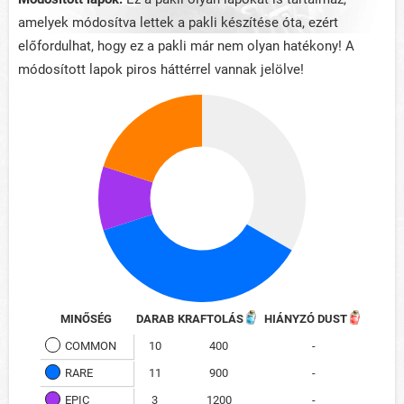
amelyek módosítva lettek a pakli készítése óta, ezért
előfordulhat, hogy ez a pakli már nem olyan hatékony! A
módosított lapok piros háttérrel vannak jelölve!
MINŐSÉG
DARAB
KRAFTOLÁS
HIÁNYZÓ DUST
COMMON
10
400
-
RARE
11
900
-
EPIC
3
1200
-