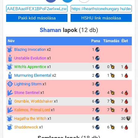
Shaman
lapok
(12 db)
Név
Pana
Támadás
Élet
Blazing Invocation
x2
1
Unstable Evolution
x1
1
Witch's Apprentice
x1
1
0
1
Murmuring Elemental
x2
2
1
1
Lightning Storm
x1
3
Stone Sentinel
x1
5
4
4
Grumble, Worldshaker
x1
6
7
7
Kalimos, Primal Lord
x1
7
7
7
Hagatha the Witch
x1
8
30
Shudderwock
x1
9
6
6