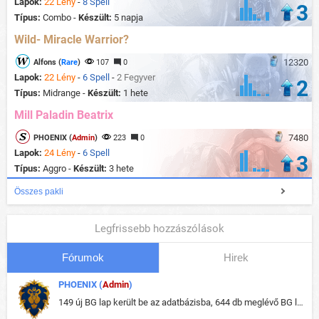
Lapok:
22 Lény
-
8 Spell
3
Típus:
Combo -
Készült:
5 napja
Wild- Miracle Warrior?
12320
Alfons (
Rare
)
107
0
Lapok:
22 Lény
-
6 Spell
-
2 Fegyver
2
Típus:
Midrange -
Készült:
1 hete
Mill Paladin Beatrix
7480
PHOENIX (
Admin
)
223
0
Lapok:
24 Lény
-
6 Spell
3
Típus:
Aggro -
Készült:
3 hete
Összes pakli
Legfrissebb hozzászólások
Fórumok
Hirek
PHOENIX (
Admin
)
149 új BG lap került be az adatbázisba, 644 db meglévő BG lap módosult, bekerültek az új képek a megváltozott lapokhoz is.