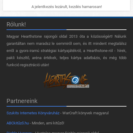
A jelentkezés lezárult, kezdés hamarosan!
Rólunk!
Magyar Hearthstone​ rajongói oldal 2013 óta a közösségért! Nálunk
garantáltan nem maradsz le semmiről sem, és itt mindent megtalálsz
erről a gyors-iramú stratégiai kártyajátékról, a Hearthstone-ról - hírek,
pakli készítő, aréna értékek, teljes kártya adatbázis, és még több
funkció regisztráció után!
Partnereink
Szukits Internetes Könyváruház
- WarCraft könyvek magyarul
ABCkitűző.hu
- Minden, ami kitűző!