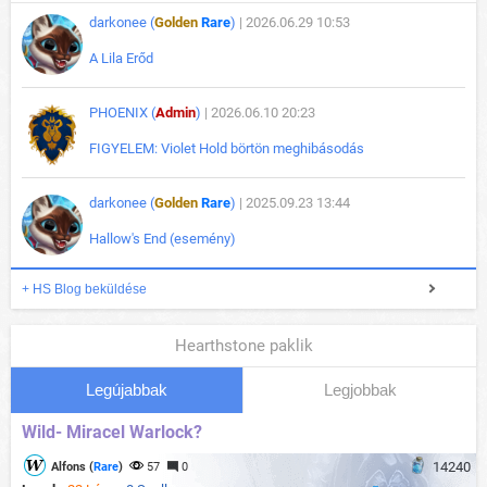
darkonee (
Golden
Rare
)
| 2026.06.29 10:53
A Lila Erőd
PHOENIX (
Admin
)
| 2026.06.10 20:23
FIGYELEM: Violet Hold börtön meghibásodás
darkonee (
Golden
Rare
)
| 2025.09.23 13:44
Hallow's End (esemény)
+ HS Blog beküldése
Hearthstone paklik
Legújabbak
Legjobbak
Wild- Miracel Warlock?
14240
Alfons (
Rare
)
57
0