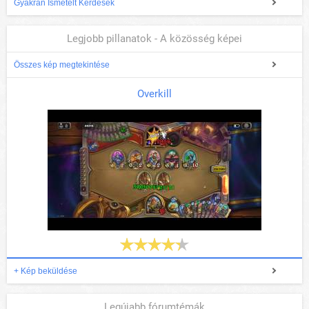
Gyakran Ismételt Kérdések
Legjobb pillanatok - A közösség képei
Összes kép megtekintése
Overkill
+ Kép beküldése
Legújabb fórumtémák