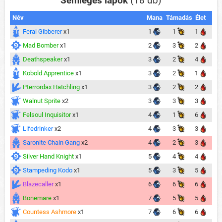
Semleges lapok
(18 db)
Név
Mana
Támadás
Élet
Feral Gibberer
x1
1
1
1
Mad Bomber
x1
2
3
2
Deathspeaker
x1
3
2
4
Kobold Apprentice
x1
3
2
1
Pterrordax Hatchling
x1
3
2
2
Walnut Sprite
x2
3
3
3
Felsoul Inquisitor
x1
4
1
6
Lifedrinker
x2
4
3
3
Saronite Chain Gang
x2
4
2
3
Silver Hand Knight
x1
5
4
4
Stampeding Kodo
x1
5
3
5
Blazecaller
x1
6
6
6
Bonemare
x1
7
5
5
Countess Ashmore
x1
7
6
6