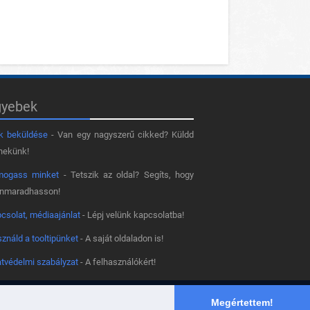
gyebek
k beküldése
- Van egy nagyszerű cikked? Küldd
nekünk!
mogass minket
- Tetszik az oldal? Segíts, hogy
nnmaradhasson!
csolat, médiaajánlat
- Lépj velünk kapcsolatba!
ználd a tooltipünket
- A saját oldaladon is!
tvédelmi szabályzat
- A felhasználókért!
Megértettem!