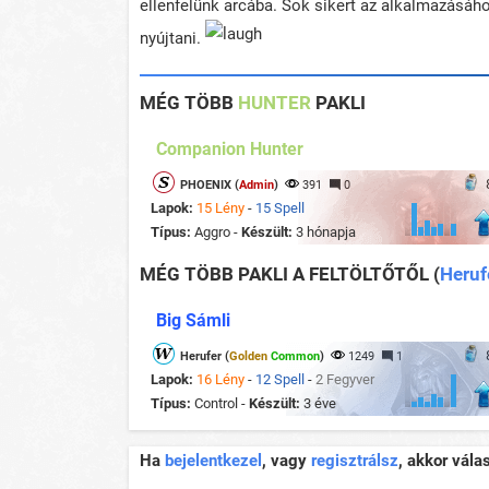
ellenfelünk
arcába. Sok sikert az alkalmazásáho
nyújtani.
MÉG TÖBB
HUNTER
PAKLI
Companion Hunter
PHOENIX (
Admin
)
391
0
Lapok:
15 Lény
-
15 Spell
Típus:
Aggro -
Készült:
3 hónapja
MÉG TÖBB PAKLI A FELTÖLTŐTŐL
(
Heruf
Big Sámli
Herufer (
Golden
Common
)
1249
1
Lapok:
16 Lény
-
12 Spell
-
2 Fegyver
Típus:
Control -
Készült:
3 éve
Ha
bejelentkezel
, vagy
regisztrálsz
, akkor vála