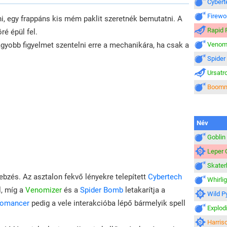
Cybert
Firewo
i, egy frappáns kis mém paklit szeretnék bemutatni. A
Rapid 
ré épül fel.
gyobb figyelmet szentelni erre a mechanikára, ha csak a
Venom
Spide
Ursatr
Boomma
Név
Gobli
Leper
Skater
zés. Az asztalon fekvő lényekre telepített
Cybertech
Whirlig
, míg a
Venomizer
és a
Spider Bomb
letakarítja a
Wild P
romancer
pedig a vele interakcióba lépő bármelyik spell
Explod
Harris