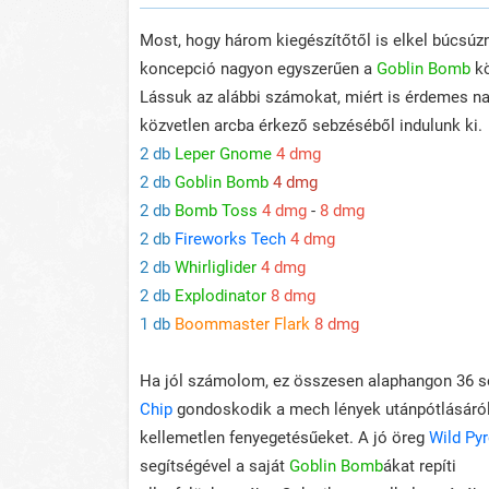
Most, hogy három kiegészítőtől is elkel búcsúzn
koncepció nagyon egyszerűen a
Goblin Bomb
kö
Lássuk az alábbi számokat, miért is érdemes na
közvetlen arcba érkező sebzéséből indulunk ki.
2 db
Leper Gnome
4 dmg
2 db
Goblin Bomb
4 dmg
2 db
Bomb Toss
4 dmg
-
8 dmg
2 db
Fireworks Tech
4 dmg
2 db
Whirliglider
4 dmg
2 db
Explodinator
8 dmg
1 db
Boommaster Flark
8 dmg
Ha jól számolom, ez összesen alaphangon 36 seb
Chip
gondoskodik a mech lények utánpótlásáról
kellemetlen fenyegetésűeket. A jó öreg
Wild Py
segítségével a saját
Goblin Bomb
ákat repíti