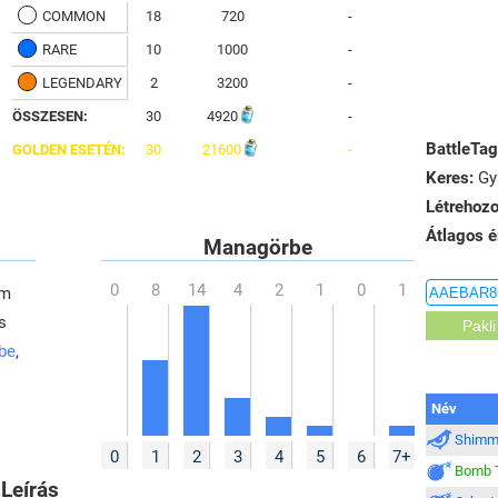
COMMON
18
720
-
RARE
10
1000
-
LEGENDARY
2
3200
-
ÖSSZESEN:
30
4920
-
BattleTag
GOLDEN ESETÉN:
30
21600
-
Keres:
Gya
Létrehozo
Átlagos é
Managörbe
em
s
 be
,
Név
Shimme
0
1
2
3
4
5
6
7+
Bomb 
Leírás