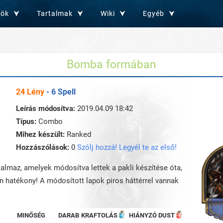
zök
Tartalmak
Wiki
Egyéb
Bomba formában
24 Lény
- 6 Spell
Leírás módosítva:
2019.04.09 18:42
Típus:
Combo
Mihez készült:
Ranked
Hozzászólások:
0
Szólj hozzá! Legyél te az első!
rtalmaz, amelyek módosítva lettek a pakli készítése óta,
an hatékony! A módosított lapok piros háttérrel vannak
MINŐSÉG
DARAB
KRAFTOLÁS
HIÁNYZÓ DUST