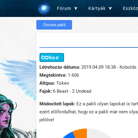
Fórum
Kártyák
Eszkö
Összes pakli
Létrehozás dátuma:
2019.04.09 18:38 - Kobolds
Megtekintve:
1 606
Altípus:
Token
Fajok:
6 Beast - 2 Undead
Módosított lapok:
Ez a pakli olyan lapokat is ta
ezért előfordulhat, hogy ez a pakli már nem oly
jelölve!