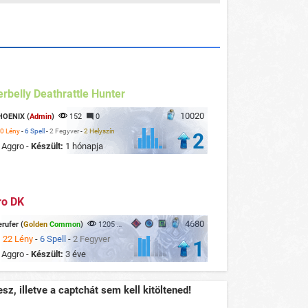
rbelly Deathrattle Hunter
10020
HOENIX (
Admin
)
152
0
0 Lény
-
6 Spell
-
2 Fegyver
-
2 Helyszín
2
:
Aggro -
Készült:
1 hónapja
ro DK
4680
rufer (
Golden
Common
)
1205
0
:
22 Lény
-
6 Spell
-
2 Fegyver
1
:
Aggro -
Készült:
3 éve
sz, illetve a captchát sem kell kitöltened!