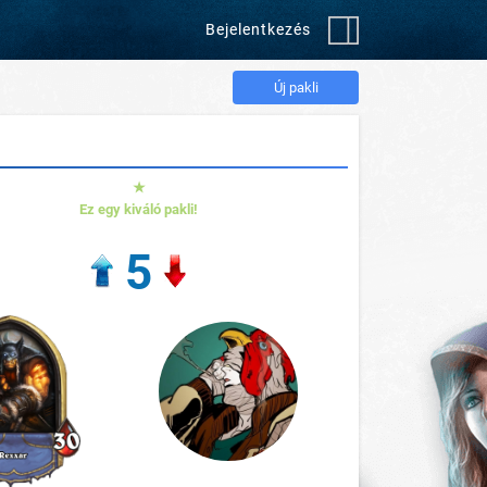
Bejelentkezés
Új pakli
★
Ez egy kiváló pakli!
5