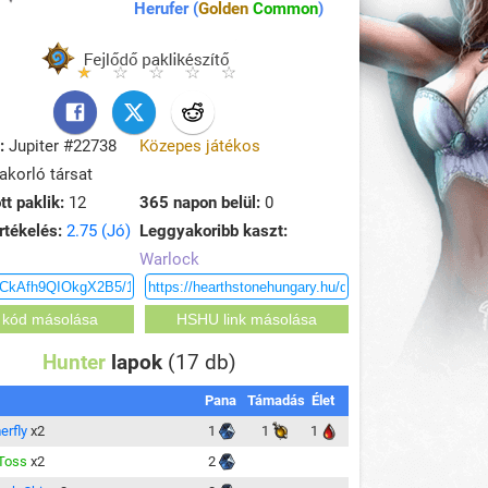
Herufer (
Golden
Common
)
:
Jupiter #22738
Közepes játékos
korló társat
tt paklik:
12
365 napon belül:
0
rtékelés:
2.75 (Jó)
Leggyakoribb kaszt:
Warlock
Hunter
lapok
(17 db)
Pana
Támadás
Élet
rfly
x2
1
1
1
Toss
x2
2