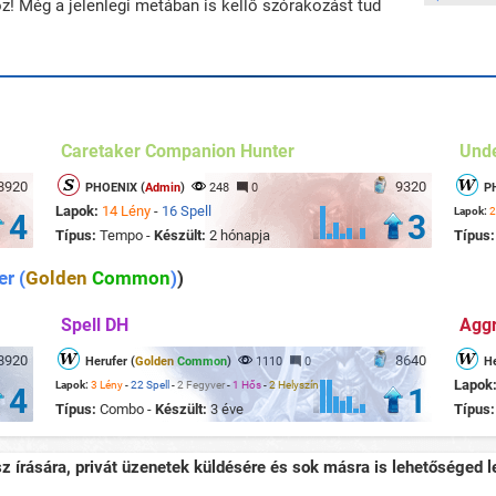
z! Még a jelenlegi metában is kellő szórakozást tud
Caretaker Companion Hunter
Unde
8920
9320
PHOENIX (
Admin
)
248
0
P
Lapok:
14 Lény
-
16 Spell
Lapok:
2
4
3
Típus:
Tempo -
Készült:
2 hónapja
Típus
er (
Golden
Common
)
)
Spell DH
Agg
8920
8640
Herufer (
Golden
Common
)
1110
0
He
Lapok
Lapok:
3 Lény
-
22 Spell
-
2 Fegyver
-
1 Hős
-
2 Helyszín
4
1
Típus:
Combo -
Készült:
3 éve
Típus
sz írására, privát üzenetek küldésére és sok másra is lehetőséged le