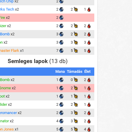
ech Chip
x2
2
rks Tech
x2
2
2
1
Fire
x2
2
izer
x2
2
2
2
r Bomb
x2
3
2
2
on
x2
3
3
3
ster Flark
x1
7
5
5
Semleges lapok
(13 db)
Mana
Támadás
Élet
n Bomb
x2
1
0
2
 Gnome
x2
1
2
1
bot
x2
1
1
1
lider
x2
2
2
1
yromancer
x2
2
3
2
inator
x2
4
3
2
on Jones
x1
5
5
4