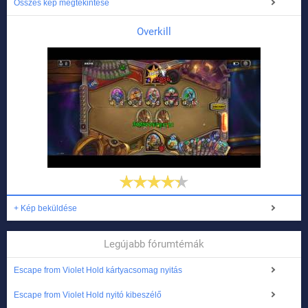
Összes kép megtekintése
Overkill
+ Kép beküldése
Legújabb fórumtémák
Escape from Violet Hold kártyacsomag nyitás
Escape from Violet Hold nyitó kibeszélő