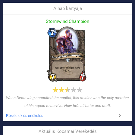
A nap kártyája
Stormwind Champion
When Deathwing assaulted the capital, this soldier was the only member
of his squad to survive. Now he's all bitter and stuff.
Részletek és értékelés
Aktuális Kocsmai Verekedés