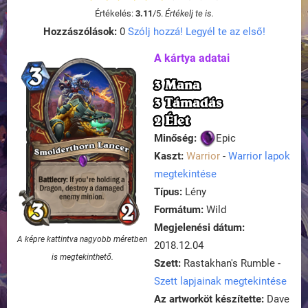
Értékelés:
3.11
/
5
.
Értékelj te is.
Hozzászólások:
0
Szólj hozzá! Legyél te az első!
A kártya adatai
3 Mana
3 Támadás
2 Élet
Minőség:
Epic
Kaszt:
Warrior
-
Warrior lapok
megtekintése
Típus:
Lény
Formátum:
Wild
Megjelenési dátum:
A képre kattintva nagyobb méretben
2018.12.04
is megtekinthető.
Szett:
Rastakhan's Rumble -
Szett lapjainak megtekintése
Az artworköt készítette:
Dave