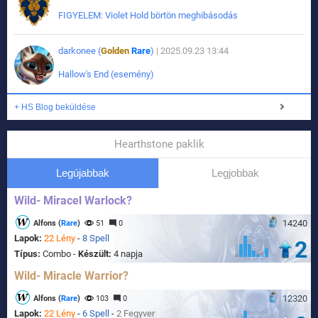
FIGYELEM: Violet Hold börtön meghibásodás
darkonee (
Golden
Rare
)
| 2025.09.23 13:44
Hallow's End (esemény)
+ HS Blog beküldése
Hearthstone paklik
Legújabbak
Legjobbak
Wild- Miracel Warlock?
14240
Alfons (
Rare
)
51
0
Lapok:
22 Lény
-
8 Spell
2
Típus:
Combo -
Készült:
4 napja
Wild- Miracle Warrior?
12320
Alfons (
Rare
)
103
0
Lapok:
22 Lény
-
6 Spell
-
2 Fegyver