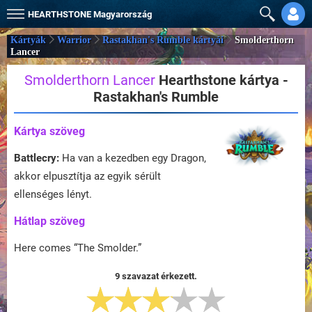
HEARTHSTONE
Magyarország
Kártyák
Warrior
Rastakhan's Rumble kártyái
Smolderthorn
Lancer
Smolderthorn Lancer
Hearthstone kártya -
Rastakhan's Rumble
Kártya szöveg
Battlecry:
Ha van a kezedben egy Dragon,
akkor elpusztítja az egyik sérült
ellenséges lényt.
Hátlap szöveg
Here comes “The Smolder.”
9 szavazat érkezett.