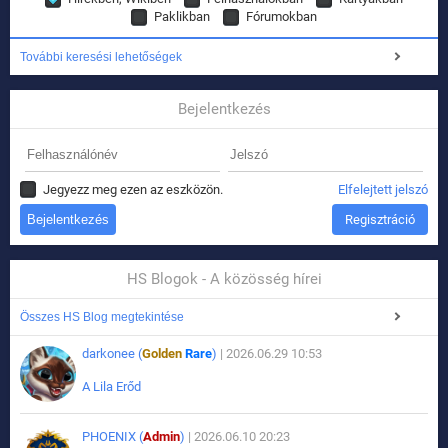
Paklikban
Fórumokban
További keresési lehetőségek
Bejelentkezés
Jegyezz meg ezen az eszközön.
Elfelejtett jelszó
Regisztráció
HS Blogok - A közösség hírei
Összes HS Blog megtekintése
darkonee (
Golden
Rare
)
| 2026.06.29 10:53
A Lila Erőd
PHOENIX (
Admin
)
| 2026.06.10 20:23