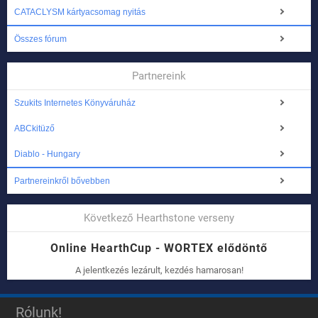
CATACLYSM kártyacsomag nyitás
Összes fórum
Partnereink
Szukits Internetes Könyváruház
ABCkitüző
Diablo - Hungary
Partnereinkről bővebben
Következő Hearthstone verseny
Online HearthCup - WORTEX elődöntő
A jelentkezés lezárult, kezdés hamarosan!
Rólunk!