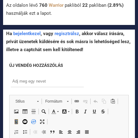
Az oldalon lévő
760
Warrior
pakliból
22
pakliban
(2.89%)
használják ezt a lapot.
Ha
bejelentkezel
, vagy
regisztrálsz
, akkor válasz írására,
privát üzenetek küldésére és sok másra is lehetőséged lesz,
illetve a captchát sem kell kitöltened!
ÚJ VENDÉG HOZZÁSZÓLÁS
Stílus
Formátum