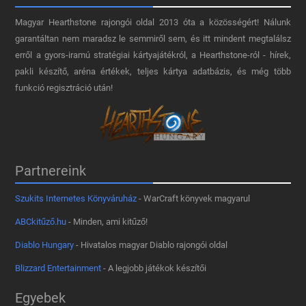
Magyar Hearthstone​ rajongói oldal 2013 óta a közösségért! Nálunk
garantáltan nem maradsz le semmiről sem, és itt mindent megtalálsz
erről a gyors-iramú stratégiai kártyajátékról, a Hearthstone-ról - hírek,
pakli készítő, aréna értékek, teljes kártya adatbázis, és még több
funkció regisztráció után!
Partnereink
Szukits Internetes Könyváruház
- WarCraft könyvek magyarul
ABCkitűző.hu
- Minden, ami kitűző!
Diablo Hungary
- Hivatalos magyar Diablo rajongói oldal
Blizzard Entertainment
- A legjobb játékok készítői
Egyebek