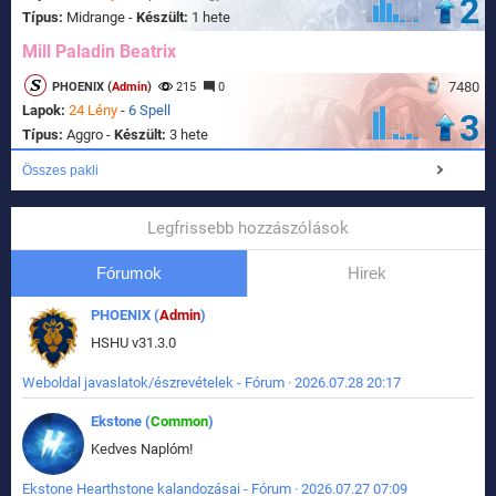
2
Típus:
Midrange -
Készült:
1 hete
Mill Paladin Beatrix
7480
PHOENIX (
Admin
)
215
0
Lapok:
24 Lény
-
6 Spell
3
Típus:
Aggro -
Készült:
3 hete
Összes pakli
Legfrissebb hozzászólások
Fórumok
Hirek
PHOENIX (
Admin
)
HSHU v31.3.0
Weboldal javaslatok/észrevételek - Fórum · 2026.07.28 20:17
Ekstone (
Common
)
Kedves Naplóm!
Ekstone Hearthstone kalandozásai - Fórum · 2026.07.27 07:09