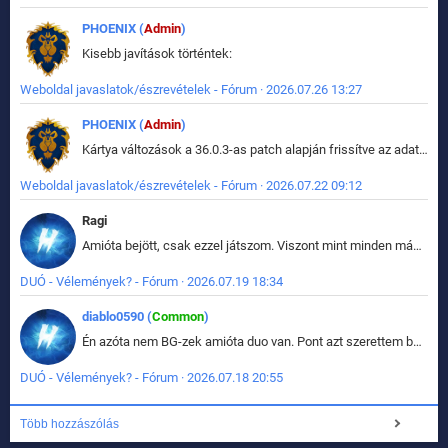
PHOENIX (
Admin
)
Kisebb javítások történtek:
Weboldal javaslatok/észrevételek - Fórum · 2026.07.26 13:27
PHOENIX (
Admin
)
Kártya változások a 36.0.3-as patch alapján frissítve az adatbázisban (képek is cserélve).
Weboldal javaslatok/észrevételek - Fórum · 2026.07.22 09:12
Ragi
Amióta bejött, csak ezzel játszom. Viszont mint minden más - akár az alapjáték is, ez is baromira összetett lett. Néha már pár kör után is esélytelen az egész. Vagy irreállisan túltápol valaki, vagy lelép a partner, vagy csak hülye mint a segg. És amikor eljönne az én időm, na akkor jön el mindenki másé is. Engem jobban érdekelne, hogy ki milyen ratingen szokott játszani. Na ez lenne egy érdekes adat.
DUÓ - Vélemények? - Fórum · 2026.07.19 18:34
diablo0590 (
Common
)
Én azóta nem BG-zek amióta duo van. Pont azt szerettem benne, hogy rajtam múlik mi történik, nem pedig a társamon. Kérem vissza a régi BG-t :D
DUÓ - Vélemények? - Fórum · 2026.07.18 20:55
Több hozzászólás