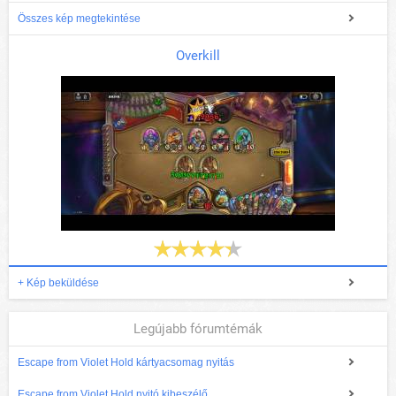
Összes kép megtekintése
Overkill
+ Kép beküldése
Legújabb fórumtémák
Escape from Violet Hold kártyacsomag nyitás
Escape from Violet Hold nyitó kibeszélő