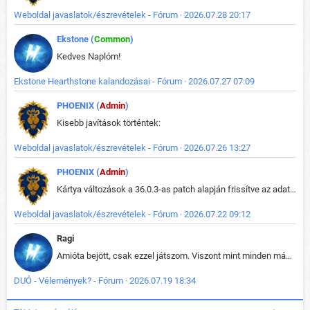
Weboldal javaslatok/észrevételek - Fórum · 2026.07.28 20:17
Ekstone (
Common
)
Kedves Naplóm!
Ekstone Hearthstone kalandozásai - Fórum · 2026.07.27 07:09
PHOENIX (
Admin
)
Kisebb javítások történtek:
Weboldal javaslatok/észrevételek - Fórum · 2026.07.26 13:27
PHOENIX (
Admin
)
Kártya változások a 36.0.3-as patch alapján frissítve az adatbázisban (képek is cserélve).
Weboldal javaslatok/észrevételek - Fórum · 2026.07.22 09:12
Ragi
Amióta bejött, csak ezzel játszom. Viszont mint minden más - akár az alapjáték is, ez is baromira összetett lett. Néha már pár kör után is esélytelen az egész. Vagy irreállisan túltápol valaki, vagy lelép a partner, vagy csak hülye mint a segg. És amikor eljönne az én időm, na akkor jön el mindenki másé is. Engem jobban érdekelne, hogy ki milyen ratingen szokott játszani. Na ez lenne egy érdekes adat.
DUÓ - Vélemények? - Fórum · 2026.07.19 18:34