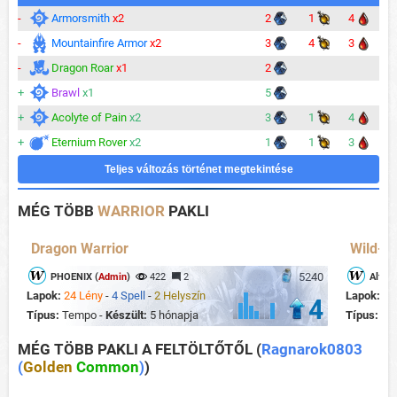
-
Armorsmith
x2
2
1
4
-
Mountainfire Armor
x2
3
4
3
-
Dragon Roar
x1
2
+
Brawl
x1
5
+
Acolyte of Pain
x2
3
1
4
+
Eternium Rover
x2
1
1
3
Teljes változás történet megtekintése
MÉG TÖBB
WARRIOR
PAKLI
Dragon Warrior
Wild- M
5240
PHOENIX (
Admin
)
422
2
Alfons
Lapok:
24 Lény
-
4 Spell
-
2 Helyszín
Lapok:
22
4
Típus:
Tempo -
Készült:
5 hónapja
Típus:
Mi
MÉG TÖBB PAKLI A FELTÖLTŐTŐL
(
Ragnarok0803
(
Golden
Common
)
)