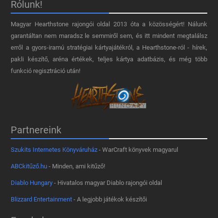
Rólunk!
Magyar Hearthstone​ rajongói oldal 2013 óta a közösségért! Nálunk
garantáltan nem maradsz le semmiről sem, és itt mindent megtalálsz
erről a gyors-iramú stratégiai kártyajátékról, a Hearthstone-ról - hírek,
pakli készítő, aréna értékek, teljes kártya adatbázis, és még több
funkció regisztráció után!
Partnereink
Szukits Internetes Könyváruház
- WarCraft könyvek magyarul
ABCkitűző.hu
- Minden, ami kitűző!
Diablo Hungary
- Hivatalos magyar Diablo rajongói oldal
Blizzard Entertainment
- A legjobb játékok készítői