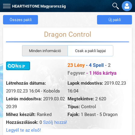
HEARTHSTONE
Magyarország
Összes pakli
Új pakli
Dragon Control
Minden információ
Csak a pakli lapjai
23 Lény
- 4 Spell
- 2
Fegyver
- 1 Hős kártya
Létrehozás dátuma:
Lapok módostíva:
2019.02.23
2019.02.23 16:04 - Kobolds
16:04
Leírás módosítva:
2019.03.02
Megtekintve:
2 620
20:39
Típus:
Control
Mihez készült:
Ranked
Fajok:
1 Beast - 5 Dragon
Hozzászólások:
0
Szólj hozzá!
Legyél te az első!