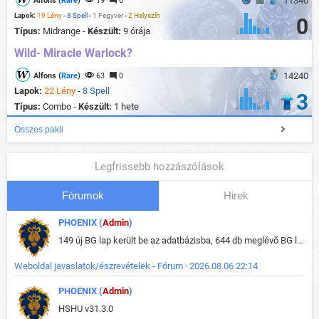
11840
Alfons (
Rare
)
19
0
Lapok:
19 Lény
-
8 Spell
-
1 Fegyver
-
2 Helyszín
0
Típus:
Midrange -
Készült:
9 órája
Wild- Miracle Warlock?
14240
Alfons (
Rare
)
63
0
Lapok:
22 Lény
-
8 Spell
3
Típus:
Combo -
Készült:
1 hete
Összes pakli
Legfrissebb hozzászólások
Fórumok
Hirek
PHOENIX (
Admin
)
149 új BG lap került be az adatbázisba, 644 db meglévő BG lap módosult, bekerültek az új képek a megváltozott lapokhoz is.
Weboldal javaslatok/észrevételek - Fórum · 2026.08.06 22:14
PHOENIX (
Admin
)
HSHU v31.3.0