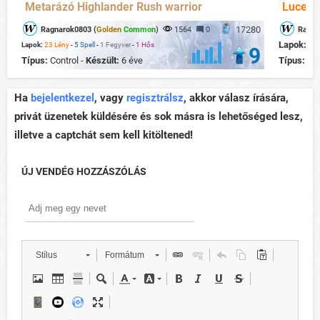
Metarázó Highlander Rush warrior
Lucent
17280
Ragnarok0803 (
Golden
Common
)
1564
0
Ragna
Lapok:
17
Lapok:
23 Lény
-
5 Spell
-
1 Fegyver
-
1 Hős
9
Típus:
Control -
Készült:
6 éve
Típus:
Con
Ha
bejelentkezel
, vagy
regisztrálsz
, akkor válasz írására,
privát üzenetek küldésére és sok másra is lehetőséged lesz,
illetve a captchát sem kell kitöltened!
ÚJ VENDÉG HOZZÁSZÓLÁS
Stílus
Formátum