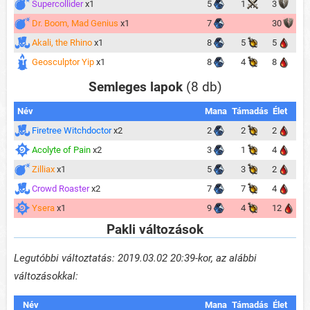
Supercollider
x1
5
1
3
Dr. Boom, Mad Genius
x1
7
30
Akali, the Rhino
x1
8
5
5
Geosculptor Yip
x1
8
4
8
Semleges lapok
(8 db)
Név
Mana
Támadás
Élet
Firetree Witchdoctor
x2
2
2
2
Acolyte of Pain
x2
3
1
4
Zilliax
x1
5
3
2
Crowd Roaster
x2
7
7
4
Ysera
x1
9
4
12
Pakli változások
Legutóbbi változtatás: 2019.03.02 20:39-kor, az alábbi
változásokkal:
Név
Mana
Támadás
Élet