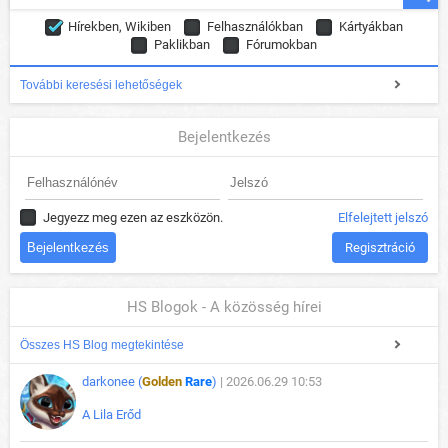
Hírekben, Wikiben
Felhasználókban
Kártyákban
Paklikban
Fórumokban
További keresési lehetőségek
Bejelentkezés
Jegyezz meg ezen az eszközön.
Elfelejtett jelszó
Regisztráció
HS Blogok - A közösség hírei
Összes HS Blog megtekintése
darkonee (
Golden
Rare
)
| 2026.06.29 10:53
A Lila Erőd