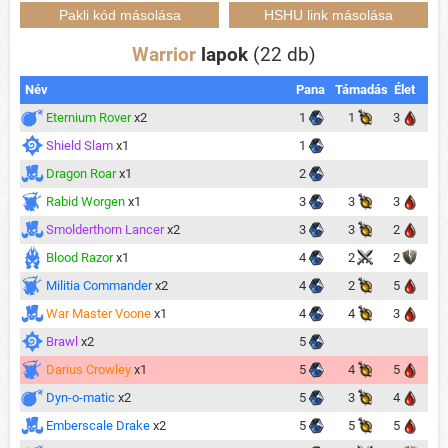
Warrior
lapok
(22 db)
Név
Pana
Támadás
Élet
Eternium Rover
x2
1
1
3
Shield Slam
x1
1
Dragon Roar
x1
2
Rabid Worgen
x1
3
3
3
Smolderthorn Lancer
x2
3
3
2
Blood Razor
x1
4
2
2
Militia Commander
x2
4
2
5
War Master Voone
x1
4
4
3
Brawl
x2
5
Darius Crowley
x1
5
4
5
Dyn-o-matic
x2
5
3
4
Emberscale Drake
x2
5
5
5