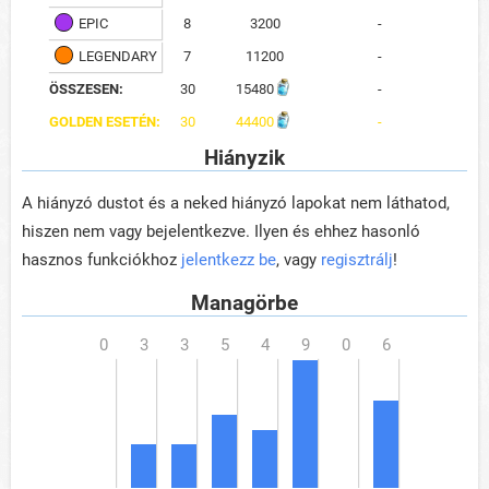
EPIC
8
3200
-
LEGENDARY
7
11200
-
ÖSSZESEN:
30
15480
-
GOLDEN ESETÉN:
30
44400
-
Hiányzik
A hiányzó dustot és a neked hiányzó lapokat nem láthatod,
hiszen nem vagy bejelentkezve. Ilyen és ehhez hasonló
hasznos funkciókhoz
jelentkezz be
, vagy
regisztrálj
!
Managörbe