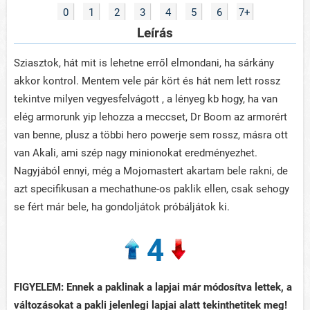
0
1
2
3
4
5
6
7+
Leírás
Sziasztok, hát mit is lehetne erről elmondani, ha sárkány
akkor kontrol. Mentem vele pár kört és hát nem lett rossz
tekintve milyen vegyesfelvágott , a lényeg kb hogy, ha van
elég armorunk yip lehozza a meccset, Dr Boom az armorért
van benne, plusz a többi hero powerje sem rossz, másra ott
van Akali, ami szép nagy minionokat eredményezhet.
Nagyjából ennyi, még a Mojomastert akartam bele rakni, de
azt specifikusan a mechathune-os paklik ellen, csak sehogy
se fért már bele, ha gondoljátok próbáljátok ki.
4
FIGYELEM: Ennek a paklinak a lapjai már módosítva lettek, a
változásokat a pakli jelenlegi lapjai alatt tekinthetitek meg!