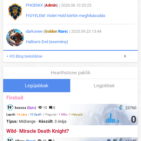
PHOENIX (
Admin
)
| 2026.06.10 20:23
FIGYELEM: Violet Hold börtön meghibásodás
darkonee (
Golden
Rare
)
| 2025.09.23 13:44
Hallow's End (esemény)
+ HS Blog beküldése
Hearthstone paklik
Legújabbak
Legjobbak
Fireball
23760
kossza (
Epic
)
15
0
Lapok:
14 Lény
-
10 Spell
-
1 Fegyver
-
1 Hős
-
1 Helyszín
0
Típus:
Midrange -
Készült:
3 órája
Wild- Miracle Death Knight?