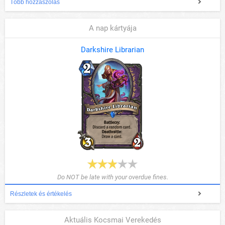
Több hozzászólás
A nap kártyája
Darkshire Librarian
Do NOT be late with your overdue fines.
Részletek és értékelés
Aktuális Kocsmai Verekedés