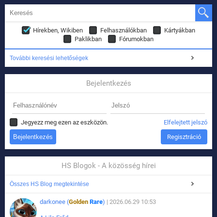
Hírekben, Wikiben
Felhasználókban
Kártyákban
Paklikban
Fórumokban
További keresési lehetőségek
Bejelentkezés
Jegyezz meg ezen az eszközön.
Elfelejtett jelszó
Regisztráció
HS Blogok - A közösség hírei
Összes HS Blog megtekintése
darkonee (
Golden
Rare
)
| 2026.06.29 10:53