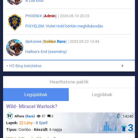
A Lila Erőd
PHOENIX (
Admin
)
| 2026.06.10 20:23
FIGYELEM: Violet Hold börtön meghibásodás
darkonee (
Golden
Rare
)
| 2025.09.23 13:44
Hallow's End (esemény)
+ HS Blog beküldése
Hearthstone paklik
Legújabbak
Legjobbak
Wild- Miracel Warlock?
14240
Alfons (
Rare
)
57
0
Lapok:
22 Lény
-
8 Spell
3
Típus:
Combo -
Készült:
6 napja