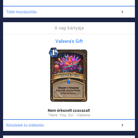
Több hozzászólás
A nap kártyája
Valeera's Gift
Nem érkezett szavazat!
"Here. You. Go." -Valeera
Részletek és értékelés