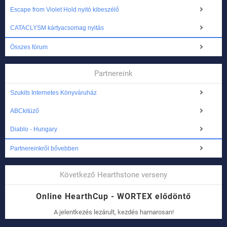
Escape from Violet Hold nyitó kibeszélő
CATACLYSM kártyacsomag nyitás
Összes fórum
Partnereink
Szukits Internetes Könyváruház
ABCkitüző
Diablo - Hungary
Partnereinkről bővebben
Következő Hearthstone verseny
Online HearthCup - WORTEX elődöntő
A jelentkezés lezárult, kezdés hamarosan!