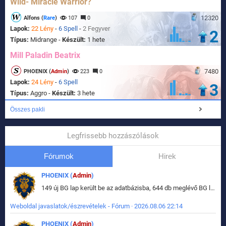
Wild- Miracle Warrior?
12320
Alfons (
Rare
)
107
0
Lapok:
22 Lény
-
6 Spell
-
2 Fegyver
2
Típus:
Midrange -
Készült:
1 hete
Mill Paladin Beatrix
7480
PHOENIX (
Admin
)
223
0
Lapok:
24 Lény
-
6 Spell
3
Típus:
Aggro -
Készült:
3 hete
Összes pakli
Legfrissebb hozzászólások
Fórumok
Hirek
PHOENIX (
Admin
)
149 új BG lap került be az adatbázisba, 644 db meglévő BG lap módosult, bekerültek az új képek a megváltozott lapokhoz is.
Weboldal javaslatok/észrevételek - Fórum · 2026.08.06 22:14
PHOENIX (
Admin
)