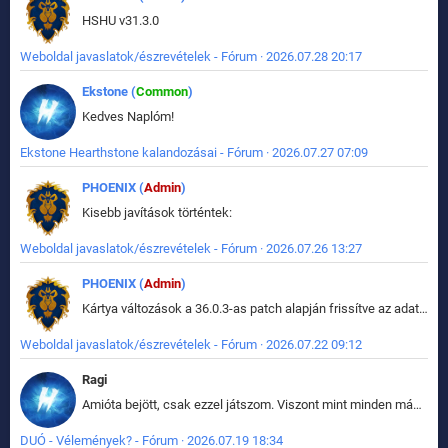
HSHU v31.3.0
Weboldal javaslatok/észrevételek - Fórum · 2026.07.28 20:17
Ekstone (
Common
)
Kedves Naplóm!
Ekstone Hearthstone kalandozásai - Fórum · 2026.07.27 07:09
PHOENIX (
Admin
)
Kisebb javítások történtek:
Weboldal javaslatok/észrevételek - Fórum · 2026.07.26 13:27
PHOENIX (
Admin
)
Kártya változások a 36.0.3-as patch alapján frissítve az adatbázisban (képek is cserélve).
Weboldal javaslatok/észrevételek - Fórum · 2026.07.22 09:12
Ragi
Amióta bejött, csak ezzel játszom. Viszont mint minden más - akár az alapjáték is, ez is baromira összetett lett. Néha már pár kör után is esélytelen az egész. Vagy irreállisan túltápol valaki, vagy lelép a partner, vagy csak hülye mint a segg. És amikor eljönne az én időm, na akkor jön el mindenki másé is. Engem jobban érdekelne, hogy ki milyen ratingen szokott játszani. Na ez lenne egy érdekes adat.
DUÓ - Vélemények? - Fórum · 2026.07.19 18:34