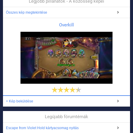
Legjobb pillanatok - A közösség képei
Összes kép megtekintése
Overkill
+ Kép beküldése
Legújabb fórumtémák
Escape from Violet Hold kártyacsomag nyitás