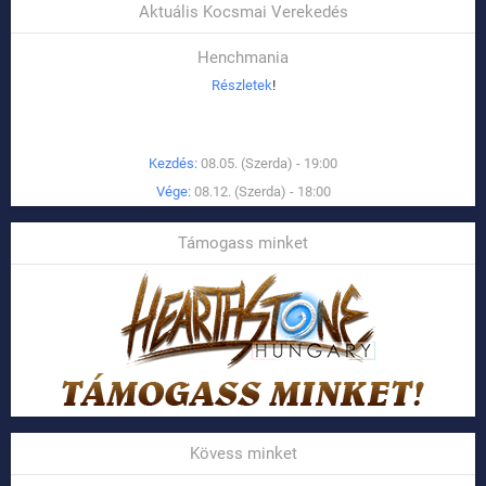
Aktuális Kocsmai Verekedés
Henchmania
Részletek
!
Kezdés:
08.05. (Szerda) - 19:00
Vége:
08.12. (Szerda) - 18:00
Támogass minket
Kövess minket