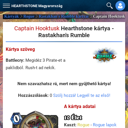
HEARTHSTONE
Magyarország
Kártyák
Rogue
Rastakhan's Rumble kártyái
Captain Hooktusk
Captain Hooktusk
Hearthstone kártya -
Rastakhan's Rumble
Kártya szöveg
Battlecry:
Megidéz 3 Pirate-et a
paklidból. Rush-t ad nekik.
Nem szavazhatsz rá, mert nem gyűjthető kártya!
Hozzászólások:
0
Szólj hozzá! Legyél te az első!
A kártya adatai
10 Élet
Kaszt:
Rogue
-
Rogue lapok