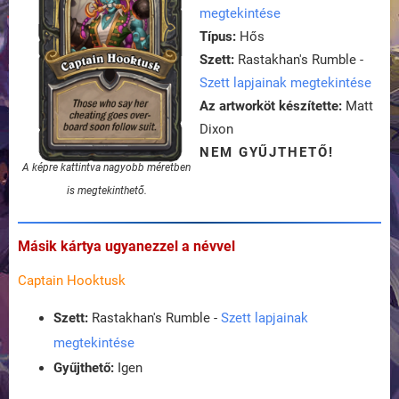
megtekintése
Típus:
Hős
Szett:
Rastakhan's Rumble -
Szett lapjainak megtekintése
Az artworköt készítette:
Matt
Dixon
NEM GYŰJTHETŐ!
A képre kattintva nagyobb méretben
is megtekinthető.
Másik kártya ugyanezzel a névvel
Captain Hooktusk
Szett:
Rastakhan's Rumble -
Szett lapjainak
megtekintése
Gyűjthető:
Igen