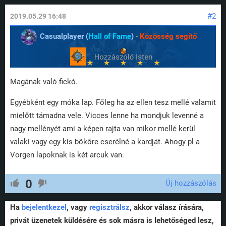
#2
2019.05.29 16:48
Casualplayer (
Hall of Fame
)
-
Közösség segítő
Magának való fickó.
Egyébként egy móka lap. Főleg ha az ellen tesz mellé valamit
mielőtt támadna vele. Vicces lenne ha mondjuk levenné a
nagy mellényét ami a képen rajta van mikor mellé kerül
valaki vagy egy kis bökőre cserélné a kardját. Ahogy pl a
Vorgen lapoknak is két arcuk van.
0
Új hozzászólás
Ha
bejelentkezel
, vagy
regisztrálsz
, akkor válasz írására,
privát üzenetek küldésére és sok másra is lehetőséged lesz,