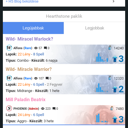
+ HS Blog beküldése
Hearthstone paklik
Legújabbak
Legjobbak
Wild- Miracel Warlock?
14240
Alfons (
Rare
)
57
0
Lapok:
22 Lény
-
8 Spell
3
Típus:
Combo -
Készült:
6 napja
Wild- Miracle Warrior?
12320
Alfons (
Rare
)
107
0
Lapok:
22 Lény
-
6 Spell
-
2 Fegyver
2
Típus:
Midrange -
Készült:
1 hete
Mill Paladin Beatrix
7480
PHOENIX (
Admin
)
223
0
Lapok:
24 Lény
-
6 Spell
3
Típus:
Aggro -
Készült:
3 hete