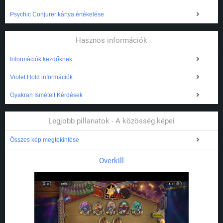
Psychic Conjurer kártya értékelése
Hasznos információk
Információk kezdőknek
Violet Hold információk
Gyakran Ismételt Kérdések
Legjobb pillanatok - A közösség képei
Összes kép megtekintése
Overkill