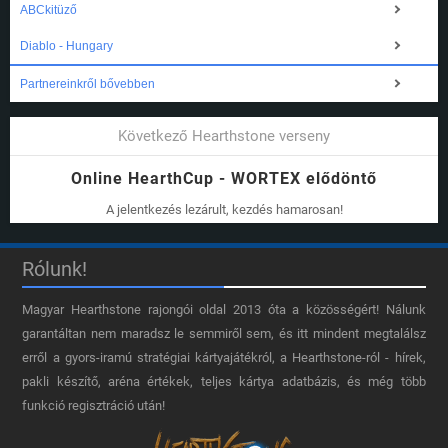
ABCkitüző
Diablo - Hungary
Partnereinkről bővebben
Következő Hearthstone verseny
Online HearthCup - WORTEX elődöntő
A jelentkezés lezárult, kezdés hamarosan!
Rólunk!
Magyar Hearthstone​ rajongói oldal 2013 óta a közösségért! Nálunk
garantáltan nem maradsz le semmiről sem, és itt mindent megtalálsz
erről a gyors-iramú stratégiai kártyajátékról, a Hearthstone-ról - hírek,
pakli készítő, aréna értékek, teljes kártya adatbázis, és még több
funkció regisztráció után!