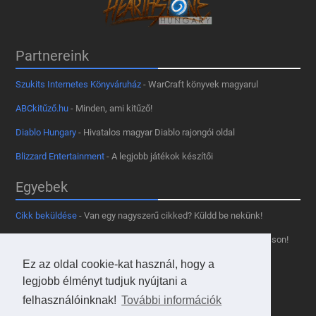
Partnereink
Szukits Internetes Könyváruház
- WarCraft könyvek magyarul
ABCkitűző.hu
- Minden, ami kitűző!
Diablo Hungary
- Hivatalos magyar Diablo rajongói oldal
Blizzard Entertainment
- A legjobb játékok készítői
Egyebek
Cikk beküldése
- Van egy nagyszerű cikked? Küldd be nekünk!
Támogass minket
- Tetszik az oldal? Segíts, hogy fennmaradhasson!
Kapcsolat, médiaajánlat
- Lépj velünk kapcsolatba!
Ez az oldal cookie-kat használ, hogy a
legjobb élményt tudjuk nyújtani a
Használd a tooltipünket
- A saját oldaladon is!
felhasználóinknak!
További információk
Adatvédelmi szabályzat
- A felhasználókért!