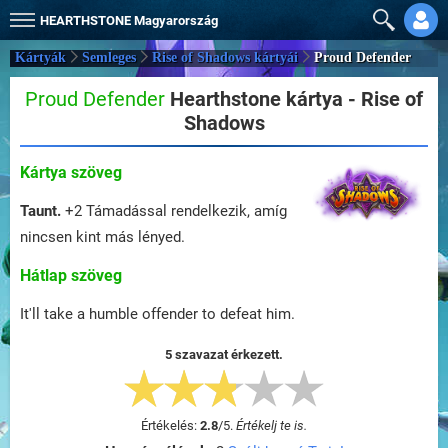
HEARTHSTONE
Magyarország
Kártyák
Semleges
Rise of Shadows kártyái
Proud Defender
Proud Defender
Hearthstone kártya - Rise of
Shadows
Kártya szöveg
Taunt.
+2 Támadással rendelkezik, amíg
nincsen kint más lényed.
Hátlap szöveg
It'll take a humble offender to defeat him.
5 szavazat érkezett.
Értékelés:
2.8
/
5
.
Értékelj te is.