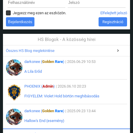
Jegyezz meg ezen az eszközön.
Elfelejtett jelszó
Regisztráció
HS Blogok - A közösség hírei
Összes HS Blog megtekintése
darkonee (
Golden
Rare
)
| 2026.06.29 10:53
A Lila Erőd
PHOENIX (
Admin
)
| 2026.06.10 20:23
FIGYELEM: Violet Hold börtön meghibásodás
darkonee (
Golden
Rare
)
| 2025.09.23 13:44
Hallow's End (esemény)