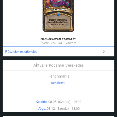
Nem érkezett szavazat!
"Here. You. Go." -Valeera
Részletek és értékelés
Aktuális Kocsmai Verekedés
Henchmania
Részletek
!
Kezdés:
08.05. (Szerda) - 19:00
Vége:
08.12. (Szerda) - 18:00