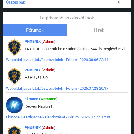
Összes pakli
Legfrissebb hozzászólások
Fórumok
Hirek
PHOENIX (
Admin
)
149 új BG lap került be az adatbázisba, 644 db meglévő BG lap módosult, bekerültek az új képek a megváltozott lapokhoz is.
Weboldal javaslatok/észrevételek - Fórum · 2026.08.06 22:14
PHOENIX (
Admin
)
HSHU v31.3.0
Weboldal javaslatok/észrevételek - Fórum · 2026.07.28 20:17
Ekstone (
Common
)
Kedves Naplóm!
Ekstone Hearthstone kalandozásai - Fórum · 2026.07.27 07:09
PHOENIX (
Admin
)