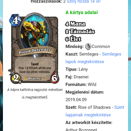
Hozzászólások:
2
Szólj hozzá Te is!
A kártya adatai
4 Mana
2 Támadás
6 Élet
Minőség:
Common
Kaszt:
Semleges -
Semleges
lapok megtekintése
Típus:
Lény
Faj:
Draenei
Formátum:
Wild
A képre kattintva nagyobb méretben
Megjelenési dátum:
is megtekinthető.
2019.04.09
Szett:
Rise of Shadows -
Szett
lapjainak megtekintése
Az artworköt készítette:
Arthur Bozonnet