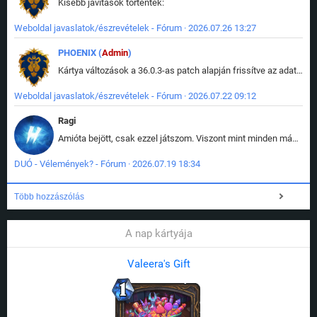
Kisebb javítások történtek:
Weboldal javaslatok/észrevételek - Fórum · 2026.07.26 13:27
PHOENIX (
Admin
)
Kártya változások a 36.0.3-as patch alapján frissítve az adatbázisban (képek is cserélve).
Weboldal javaslatok/észrevételek - Fórum · 2026.07.22 09:12
Ragi
Amióta bejött, csak ezzel játszom. Viszont mint minden más - akár az alapjáték is, ez is baromira összetett lett. Néha már pár kör után is esélytelen az egész. Vagy irreállisan túltápol valaki, vagy lelép a partner, vagy csak hülye mint a segg. És amikor eljönne az én időm, na akkor jön el mindenki másé is. Engem jobban érdekelne, hogy ki milyen ratingen szokott játszani. Na ez lenne egy érdekes adat.
DUÓ - Vélemények? - Fórum · 2026.07.19 18:34
Több hozzászólás
A nap kártyája
Valeera's Gift