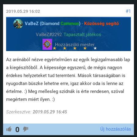
#1
2019.05.29 16:02
VaBeZ (
Diamond
Common
)
-
Közösség segítő
VaBeZ#2292
Tapasztalt játékos
Az arénából nézve egyértelműen az egyik legizgalmasabb lap
a kiegészítőből. A képessége egyszerű, de mégis nagyon
érdekes helyzeteket tud teremteni. Mások társaságában is
nyugodtan büszke lehetne erre, igaz akkor oda is lenne az
értelme. :) Meg mellesleg szidnák is érte rendesen, szóval
megértem miért ilyen. :)
Szerkesztve:
2019.05.29 16:45
0
Új hozzászólás