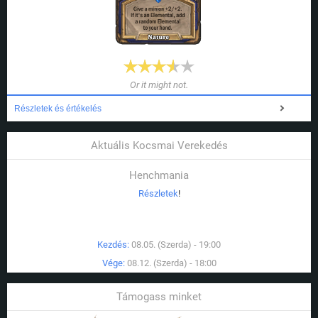
Or it might not.
Részletek és értékelés
Aktuális Kocsmai Verekedés
Henchmania
Részletek
!
Kezdés:
08.05. (Szerda) - 19:00
Vége:
08.12. (Szerda) - 18:00
Támogass minket