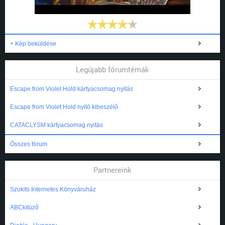
+ Kép beküldése
Legújabb fórumtémák
Escape from Violet Hold kártyacsomag nyitás
Escape from Violet Hold nyitó kibeszélő
CATACLYSM kártyacsomag nyitás
Összes fórum
Partnereink
Szukits Internetes Könyváruház
ABCkitüző