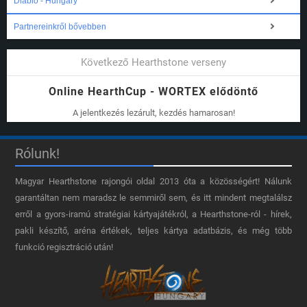
Diablo - Hungary
Partnereinkről bővebben
Következő Hearthstone verseny
Online HearthCup - WORTEX elődöntő
A jelentkezés lezárult, kezdés hamarosan!
Rólunk!
Magyar Hearthstone​ rajongói oldal 2013 óta a közösségért! Nálunk
garantáltan nem maradsz le semmiről sem, és itt mindent megtalálsz
erről a gyors-iramú stratégiai kártyajátékról, a Hearthstone-ról - hírek,
pakli készítő, aréna értékek, teljes kártya adatbázis, és még több
funkció regisztráció után!