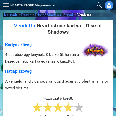
HEARTHSTONE
Magyarország
Kártyák
Rogue
Rise of Shadows kártyái
Vendetta
Vendetta
Hearthstone kártya - Rise of
Shadows
Kártya szöveg
4-et sebez egy lénynek. 0-ba kerül, ha van a
kezedben egy kártya egy másik kaszttól.
Hátlap szöveg
A vengeful and vicarious vanguard against violent villains or
vexed victims.
4 szavazat érkezett.