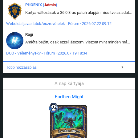
PHOENIX (
Admin
)
Kártya változások a 36.0.3-as patch alapján frissítve az adatbázisban (képek is cserélve).
Weboldal javaslatok/észrevételek - Fórum · 2026.07.22 09:12
Ragi
Amióta bejött, csak ezzel játszom. Viszont mint minden más - akár az alapjáték is, ez is baromira összetett lett. Néha már pár kör után is esélytelen az egész. Vagy irreállisan túltápol valaki, vagy lelép a partner, vagy csak hülye mint a segg. És amikor eljönne az én időm, na akkor jön el mindenki másé is. Engem jobban érdekelne, hogy ki milyen ratingen szokott játszani. Na ez lenne egy érdekes adat.
DUÓ - Vélemények? - Fórum · 2026.07.19 18:34
Több hozzászólás
A nap kártyája
Earthen Might