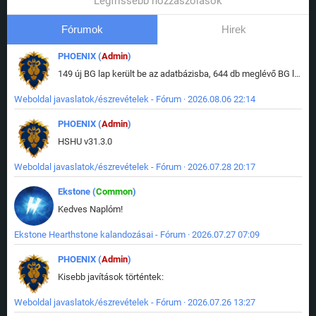
Legfrissebb hozzászólások
Fórumok
Hirek
PHOENIX (
Admin
)
149 új BG lap került be az adatbázisba, 644 db meglévő BG lap módosult, bekerültek az új képek a megváltozott lapokhoz is.
Weboldal javaslatok/észrevételek - Fórum · 2026.08.06 22:14
PHOENIX (
Admin
)
HSHU v31.3.0
Weboldal javaslatok/észrevételek - Fórum · 2026.07.28 20:17
Ekstone (
Common
)
Kedves Naplóm!
Ekstone Hearthstone kalandozásai - Fórum · 2026.07.27 07:09
PHOENIX (
Admin
)
Kisebb javítások történtek:
Weboldal javaslatok/észrevételek - Fórum · 2026.07.26 13:27