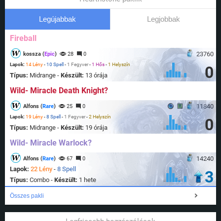
Legújabbak
Legjobbak
Fireball
23760
kossza (
Epic
)
28
0
Lapok:
14 Lény
-
10 Spell
-
1 Fegyver
-
1 Hős
-
1 Helyszín
0
Típus:
Midrange -
Készült:
13 órája
Wild- Miracle Death Knight?
11840
Alfons (
Rare
)
25
0
Lapok:
19 Lény
-
8 Spell
-
1 Fegyver
-
2 Helyszín
0
Típus:
Midrange -
Készült:
19 órája
Wild- Miracle Warlock?
14240
Alfons (
Rare
)
67
0
Lapok:
22 Lény
-
8 Spell
3
Típus:
Combo -
Készült:
1 hete
Összes pakli