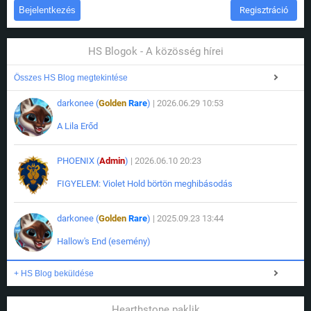
Regisztráció
HS Blogok - A közösség hírei
Összes HS Blog megtekintése
darkonee (
Golden
Rare
)
| 2026.06.29 10:53
A Lila Erőd
PHOENIX (
Admin
)
| 2026.06.10 20:23
FIGYELEM: Violet Hold börtön meghibásodás
darkonee (
Golden
Rare
)
| 2025.09.23 13:44
Hallow's End (esemény)
+ HS Blog beküldése
Hearthstone paklik