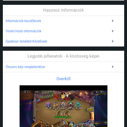
Hasznos információk
Információk kezdőknek
Violet Hold információk
Gyakran Ismételt Kérdések
Legjobb pillanatok - A közösség képei
Összes kép megtekintése
Overkill