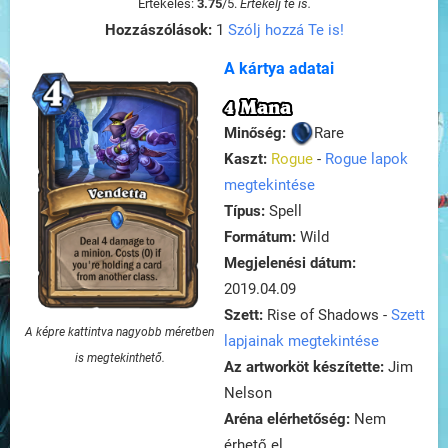
Értékelés:
3.75
/
5
.
Értékelj te is.
Hozzászólások:
1
Szólj hozzá Te is!
A kártya adatai
4 Mana
Minőség:
Rare
Kaszt:
Rogue
-
Rogue lapok
megtekintése
Típus:
Spell
Formátum:
Wild
Megjelenési dátum:
2019.04.09
Szett:
Rise of Shadows -
Szett
A képre kattintva nagyobb méretben
lapjainak megtekintése
is megtekinthető.
Az artworköt készítette:
Jim
Nelson
Aréna elérhetőség:
Nem
érhető el