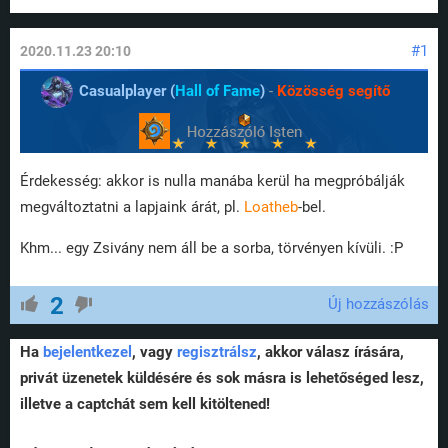
#1
2020.11.23 20:10
Casualplayer (
Hall of Fame
)
-
Közösség segítő
Érdekesség: akkor is nulla manába kerül ha megpróbálják
megváltoztatni a lapjaink árát, pl.
Loatheb
-bel.
Khm... egy Zsivány nem áll be a sorba, törvényen kívüli. :P
2
Új hozzászólás
Ha
bejelentkezel
, vagy
regisztrálsz
, akkor válasz írására,
privát üzenetek küldésére és sok másra is lehetőséged lesz,
illetve a captchát sem kell kitöltened!