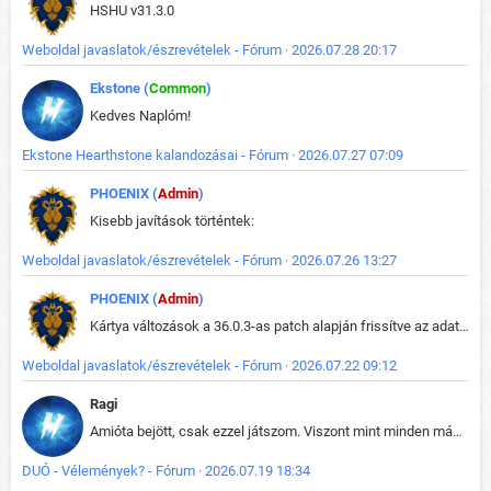
HSHU v31.3.0
Weboldal javaslatok/észrevételek - Fórum · 2026.07.28 20:17
Ekstone (
Common
)
Kedves Naplóm!
Ekstone Hearthstone kalandozásai - Fórum · 2026.07.27 07:09
PHOENIX (
Admin
)
Kisebb javítások történtek:
Weboldal javaslatok/észrevételek - Fórum · 2026.07.26 13:27
PHOENIX (
Admin
)
Kártya változások a 36.0.3-as patch alapján frissítve az adatbázisban (képek is cserélve).
Weboldal javaslatok/észrevételek - Fórum · 2026.07.22 09:12
Ragi
Amióta bejött, csak ezzel játszom. Viszont mint minden más - akár az alapjáték is, ez is baromira összetett lett. Néha már pár kör után is esélytelen az egész. Vagy irreállisan túltápol valaki, vagy lelép a partner, vagy csak hülye mint a segg. És amikor eljönne az én időm, na akkor jön el mindenki másé is. Engem jobban érdekelne, hogy ki milyen ratingen szokott játszani. Na ez lenne egy érdekes adat.
DUÓ - Vélemények? - Fórum · 2026.07.19 18:34