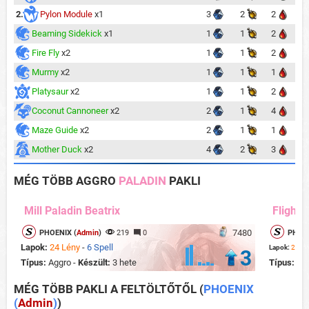
2.
Pylon Module
x1
3
2
2
Beaming Sidekick
x1
1
1
2
Fire Fly
x2
1
1
2
Murmy
x2
1
1
1
Platysaur
x2
1
1
2
Coconut Cannoneer
x2
2
1
4
Maze Guide
x2
2
1
1
Mother Duck
x2
4
2
3
MÉG TÖBB AGGRO
PALADIN
PAKLI
Mill Paladin Beatrix
Flight 
7480
PHOENIX (
Admin
)
219
0
PHOEN
Lapok:
24 Lény
-
6 Spell
Lapok:
22 Lé
3
Típus:
Aggro -
Készült:
3 hete
Típus:
Ag
MÉG TÖBB PAKLI A FELTÖLTŐTŐL
(
PHOENIX
(
Admin
)
)