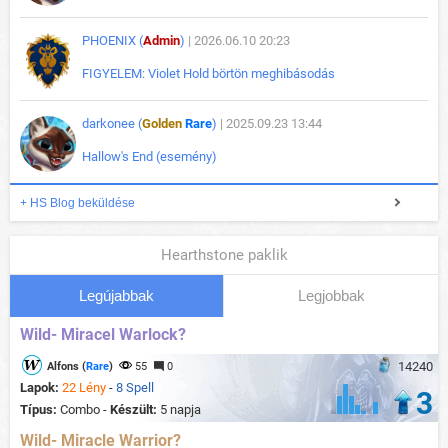
PHOENIX (
Admin
)
| 2026.06.10 20:23
FIGYELEM: Violet Hold börtön meghibásodás
darkonee (
Golden
Rare
)
| 2025.09.23 13:44
Hallow's End (esemény)
+ HS Blog beküldése
Hearthstone paklik
Legújabbak
Legjobbak
Wild- Miracel Warlock?
14240
Alfons (
Rare
)
55
0
Lapok:
22 Lény
-
8 Spell
3
Típus:
Combo -
Készült:
5 napja
Wild- Miracle Warrior?