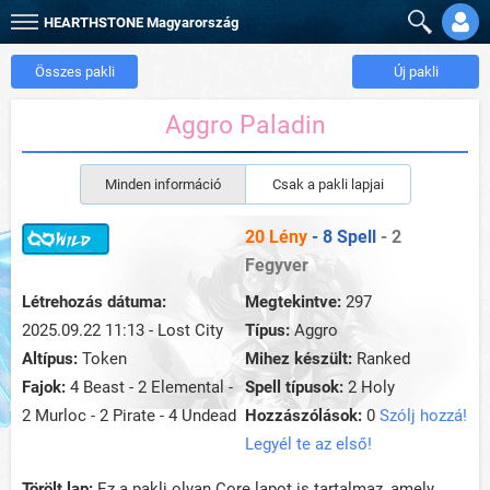
HEARTHSTONE
Magyarország
Összes pakli
Új pakli
Aggro Paladin
Minden információ
Csak a pakli lapjai
20 Lény
- 8 Spell
- 2
Fegyver
Létrehozás dátuma:
Megtekintve:
297
2025.09.22 11:13 - Lost City
Típus:
Aggro
Altípus:
Token
Mihez készült:
Ranked
Fajok:
4 Beast - 2 Elemental -
Spell típusok:
2 Holy
2 Murloc - 2 Pirate - 4 Undead
Hozzászólások:
0
Szólj hozzá!
Legyél te az első!
Törölt lap:
Ez a pakli olyan Core lapot is tartalmaz, amely