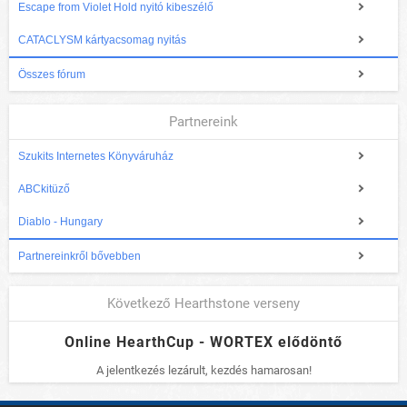
Escape from Violet Hold nyitó kibeszélő
CATACLYSM kártyacsomag nyitás
Összes fórum
Partnereink
Szukits Internetes Könyváruház
ABCkitüző
Diablo - Hungary
Partnereinkről bővebben
Következő Hearthstone verseny
Online HearthCup - WORTEX elődöntő
A jelentkezés lezárult, kezdés hamarosan!