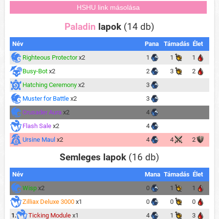
Paladin
lapok
(14 db)
Név
Pana
Támadás
Élet
Righteous Protector
x2
1
1
1
Busy-Bot
x2
2
3
2
Hatching Ceremony
x2
3
Muster for Battle
x2
3
Crusader Aura
x2
4
Flash Sale
x2
4
Ursine Maul
x2
4
4
2
Semleges lapok
(16 db)
Név
Mana
Támadás
Élet
Wisp
x2
0
1
1
Zilliax Deluxe 3000
x1
0
0
0
1.
Ticking Module
x1
4
1
3