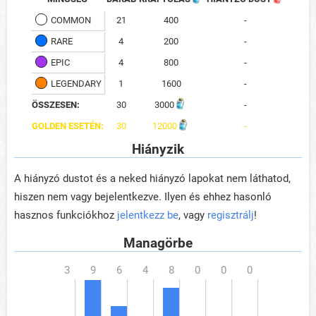
COMMON
21
400
-
RARE
4
200
-
EPIC
4
800
-
LEGENDARY
1
1600
-
ÖSSZESEN:
30
3000
-
GOLDEN ESETÉN:
30
12000
-
Hiányzik
A hiányzó dustot és a neked hiányzó lapokat nem láthatod,
hiszen nem vagy bejelentkezve. Ilyen és ehhez hasonló
hasznos funkciókhoz
jelentkezz be
, vagy
regisztrálj
!
Managörbe