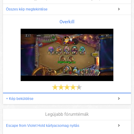
Összes kép megtekintése
Overkill
+ Kép beküldése
Legújabb fórumtémák
Escape from Violet Hold kártyacsomag nyitás