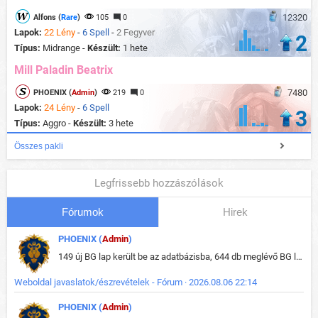
12320
Alfons (
Rare
)
105
0
Lapok:
22 Lény
-
6 Spell
-
2 Fegyver
2
Típus:
Midrange -
Készült:
1 hete
Mill Paladin Beatrix
7480
PHOENIX (
Admin
)
219
0
Lapok:
24 Lény
-
6 Spell
3
Típus:
Aggro -
Készült:
3 hete
Összes pakli
Legfrissebb hozzászólások
Fórumok
Hirek
PHOENIX (
Admin
)
149 új BG lap került be az adatbázisba, 644 db meglévő BG lap módosult, bekerültek az új képek a megváltozott lapokhoz is.
Weboldal javaslatok/észrevételek - Fórum · 2026.08.06 22:14
PHOENIX (
Admin
)