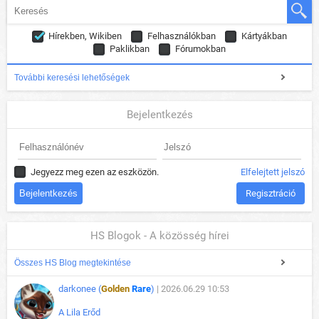
Hírekben, Wikiben
Felhasználókban
Kártyákban
Paklikban
Fórumokban
További keresési lehetőségek
Bejelentkezés
Jegyezz meg ezen az eszközön.
Elfelejtett jelszó
Regisztráció
HS Blogok - A közösség hírei
Összes HS Blog megtekintése
darkonee (
Golden
Rare
)
| 2026.06.29 10:53
A Lila Erőd