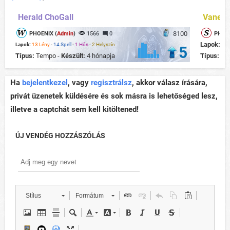
Herald ChoGall
Vaness
8100
PHOENIX (
Admin
)
1566
0
PHOEN
Lapok:
13
Lapok:
13 Lény
-
14 Spell
-
1 Hős
-
2 Helyszín
5
Típus:
Tempo -
Készült:
4 hónapja
Típus:
Te
Ha
bejelentkezel
, vagy
regisztrálsz
, akkor válasz írására,
privát üzenetek küldésére és sok másra is lehetőséged lesz,
illetve a captchát sem kell kitöltened!
ÚJ VENDÉG HOZZÁSZÓLÁS
Stílus
Formátum