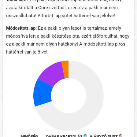
azóta kirotált a Core szettből, ezért ez a pakli már nem
összeállítható! A törölt lap sötét háttérrel van jelölve!
Módosított lap:
Ez a pakli olyan lapot is tartalmaz, amely
módosítva lett a pakli készítése óta, ezért előfordulhat, hogy
ez a pakli már nem olyan hatékony! A módosított lap piros
háttérrel van jelölve!
MINŐSÉG
DARAB
KRAFTOLÁS
HIÁNYZÓ DUST