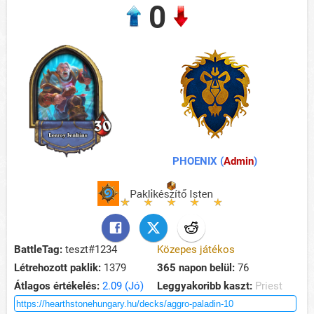
0
PHOENIX (
Admin
)
BattleTag:
teszt#1234
Közepes játékos
Létrehozott paklik:
1379
365 napon belül:
76
Átlagos értékelés:
2.09 (Jó)
Leggyakoribb kaszt:
Priest