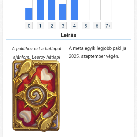
0
1
2
3
4
5
6
7+
Leírás
A meta egyik legjobb paklija
A paklihoz ezt a hátlapot
2025. szeptember végén.
ajánlom: Leeroy hátlap!