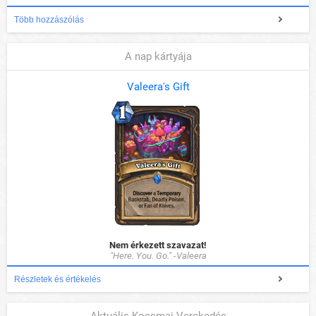
Több hozzászólás
A nap kártyája
Valeera's Gift
Nem érkezett szavazat!
"Here. You. Go." -Valeera
Részletek és értékelés
Aktuális Kocsmai Verekedés