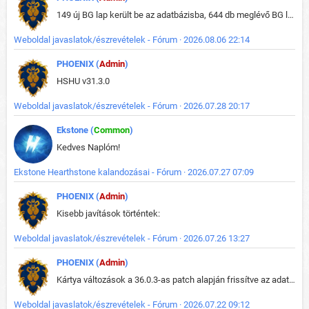
149 új BG lap került be az adatbázisba, 644 db meglévő BG lap módosult, bekerültek az új képek a megváltozott lapokhoz is.
Weboldal javaslatok/észrevételek - Fórum · 2026.08.06 22:14
PHOENIX (
Admin
)
HSHU v31.3.0
Weboldal javaslatok/észrevételek - Fórum · 2026.07.28 20:17
Ekstone (
Common
)
Kedves Naplóm!
Ekstone Hearthstone kalandozásai - Fórum · 2026.07.27 07:09
PHOENIX (
Admin
)
Kisebb javítások történtek:
Weboldal javaslatok/észrevételek - Fórum · 2026.07.26 13:27
PHOENIX (
Admin
)
Kártya változások a 36.0.3-as patch alapján frissítve az adatbázisban (képek is cserélve).
Weboldal javaslatok/észrevételek - Fórum · 2026.07.22 09:12