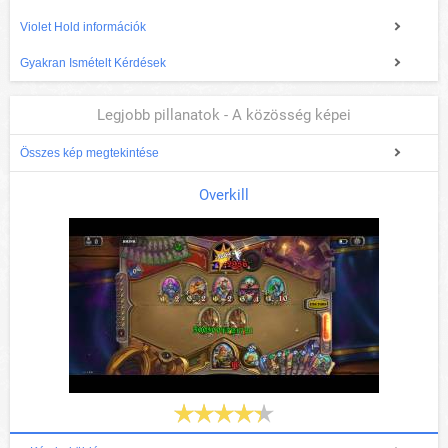
Violet Hold információk
Gyakran Ismételt Kérdések
Legjobb pillanatok - A közösség képei
Összes kép megtekintése
Overkill