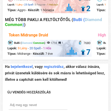
Lapok:
1 Lény
-
25 Spell
-
3 Fegyver
-
1 Helyszín
Lapok:
18 Lé
2
Típus:
Aggro -
Készült:
1 hónapja
Típus:
Ag
MÉG TÖBB PAKLI A FELTÖLTŐTŐL
(
BuBi (
Diamond
Common
)
)
Token Midrange Druid
Highlan
7680
BuBi (
Diamond
Common
)
1714
1
BuBi (
Lapok:
9 Lény
-
20 Spell
-
1 Hős
Lapok:
20
7
Típus:
Midrange -
Készült:
7 éve
Típus:
Con
Ha
bejelentkezel
, vagy
regisztrálsz
, akkor válasz írására,
privát üzenetek küldésére és sok másra is lehetőséged lesz,
illetve a captchát sem kell kitöltened!
ÚJ VENDÉG HOZZÁSZÓLÁS