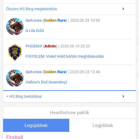
Összes HS Blog megtekintése
darkonee (
Golden
Rare
)
| 2026.06.29 10:53
A Lila Erőd
PHOENIX (
Admin
)
| 2026.06.10 20:23
FIGYELEM: Violet Hold börtön meghibásodás
darkonee (
Golden
Rare
)
| 2025.09.23 13:44
Hallow's End (esemény)
+ HS Blog beküldése
Hearthstone paklik
Legújabbak
Legjobbak
Fireball