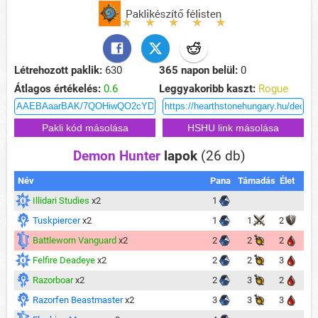
Létrehozott paklik:
630
365 napon belül:
0
Átlagos értékelés:
0.6
Leggyakoribb kaszt:
Rogue
Demon Hunter
lapok
(26 db)
Név
Pana
Támadás
Élet
Illidari Studies
x2
1
Tuskpiercer
x2
1
1
2
Battleworn Vanguard
x2
2
2
2
Felfire Deadeye
x2
2
2
3
Razorboar
x2
2
3
2
Razorfen Beastmaster
x2
3
3
3