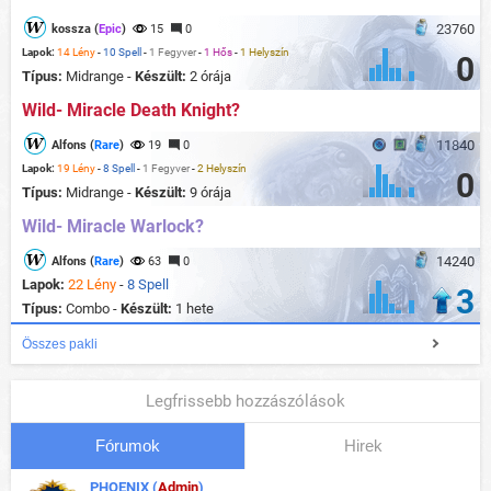
23760
kossza (
Epic
)
15
0
Lapok:
14 Lény
-
10 Spell
-
1 Fegyver
-
1 Hős
-
1 Helyszín
0
Típus:
Midrange -
Készült:
2 órája
Wild- Miracle Death Knight?
11840
Alfons (
Rare
)
19
0
Lapok:
19 Lény
-
8 Spell
-
1 Fegyver
-
2 Helyszín
0
Típus:
Midrange -
Készült:
9 órája
Wild- Miracle Warlock?
14240
Alfons (
Rare
)
63
0
Lapok:
22 Lény
-
8 Spell
3
Típus:
Combo -
Készült:
1 hete
Összes pakli
Legfrissebb hozzászólások
Fórumok
Hirek
PHOENIX (
Admin
)