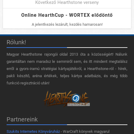
Következő Hearthstone verseny
Online HearthCup - WORTEX elődöntő
A jelentkezés lezárult, kezdés hamarosan!
Rólunk!
Magyar Hearthstone​ rajongói oldal 2013 óta a közösségért! Nálunk
garantáltan nem maradsz le semmiről sem, és itt mindent megtalálsz
erről a gyors-iramú stratégiai kártyajátékról, a Hearthstone-ról - hírek,
pakli készítő, aréna értékek, teljes kártya adatbázis, és még több
funkció regisztráció után!
Partnereink
Szukits Internetes Könyváruház
- WarCraft könyvek magyarul