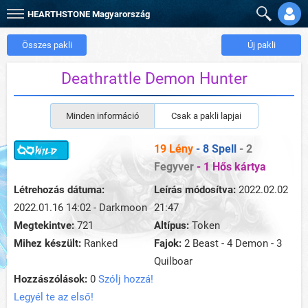
HEARTHSTONE
Magyarország
Összes pakli
Új pakli
Deathrattle Demon Hunter
Minden információ
Csak a pakli lapjai
19 Lény
- 8 Spell
- 2
Fegyver
- 1 Hős kártya
Létrehozás dátuma:
Leírás módosítva:
2022.02.02
2022.01.16 14:02 - Darkmoon
21:47
Megtekintve:
721
Altípus:
Token
Mihez készült:
Ranked
Fajok:
2 Beast - 4 Demon - 3
Quilboar
Hozzászólások:
0
Szólj hozzá!
Legyél te az első!