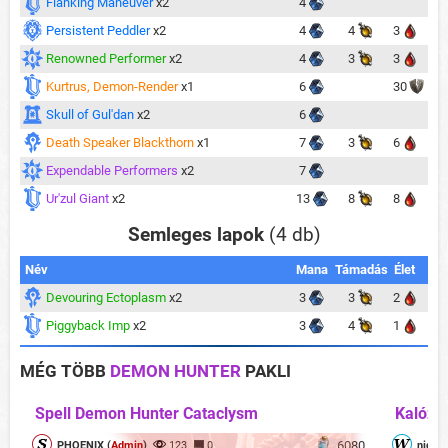
Flanking Maneuver
x2
4
Persistent Peddler
x2
4
4
3
Renowned Performer
x2
4
3
3
Kurtrus, Demon-Render
x1
6
30
Skull of Gul'dan
x2
6
Death Speaker Blackthorn
x1
7
3
6
Expendable Performers
x2
7
Ur'zul Giant
x2
13
8
8
Semleges lapok
(4 db)
Név
Mana
Támadás
Élet
Devouring Ectoplasm
x2
3
3
2
Piggyback Imp
x2
3
4
1
MÉG TÖBB
DEMON HUNTER
PAKLI
Spell Demon Hunter Cataclysm
Kalózok
6080
PHOENIX (
Admin
)
123
0
nightc