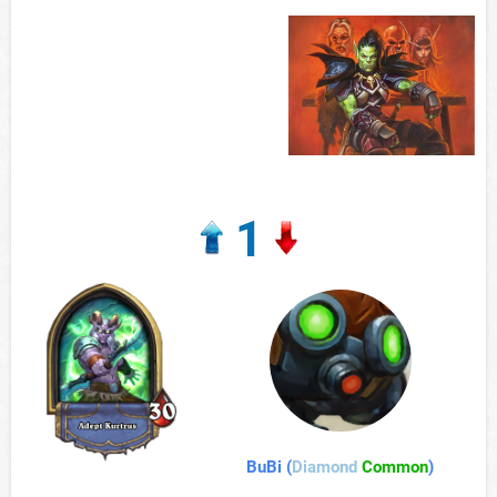
1
BuBi (
Diamond
Common
)