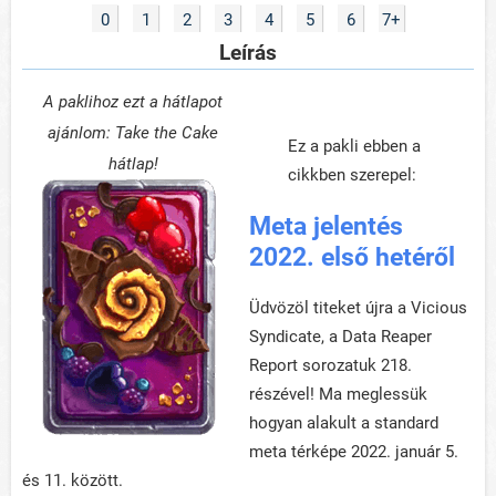
0
1
2
3
4
5
6
7+
Leírás
A paklihoz ezt a hátlapot
ajánlom: Take the Cake
Ez a pakli ebben a
hátlap!
cikkben szerepel:
Meta jelentés
2022. első hetéről
Üdvözöl titeket újra a Vicious
Syndicate, a Data Reaper
Report sorozatuk 218.
részével! Ma meglessük
hogyan alakult a standard
meta térképe 2022. január 5.
és 11. között.