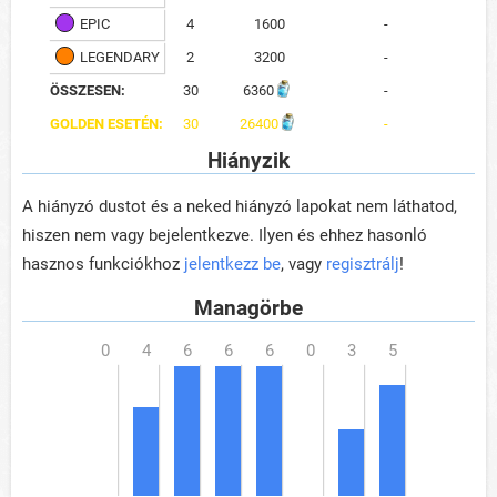
EPIC
4
1600
-
LEGENDARY
2
3200
-
ÖSSZESEN:
30
6360
-
GOLDEN ESETÉN:
30
26400
-
Hiányzik
A hiányzó dustot és a neked hiányzó lapokat nem láthatod,
hiszen nem vagy bejelentkezve. Ilyen és ehhez hasonló
hasznos funkciókhoz
jelentkezz be
, vagy
regisztrálj
!
Managörbe