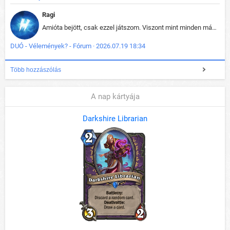
Ragi
Amióta bejött, csak ezzel játszom. Viszont mint minden más - akár az alapjáték is, ez is baromira összetett lett. Néha már pár kör után is esélytelen az egész. Vagy irreállisan túltápol valaki, vagy lelép a partner, vagy csak hülye mint a segg. És amikor eljönne az én időm, na akkor jön el mindenki másé is. Engem jobban érdekelne, hogy ki milyen ratingen szokott játszani. Na ez lenne egy érdekes adat.
DUÓ - Vélemények? - Fórum · 2026.07.19 18:34
Több hozzászólás
A nap kártyája
Darkshire Librarian