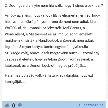
2. Doomguard ennyire nem hiányzik, hogy 1 sincs a pakliban?
Amúgy az a vicc, hogy (ahogy BB is elismerte nemrég, hogy
hiba volt részükről) 1 nyomoronc démont sem adtak ki a
WoTOG-al, de ugyanakkor "elvették" Mal'Ganis-t, a
Woidcaller-t, a Mistress-et és az Imp Loison-t, emellett
majdnem kinyírták a Handlock-ot, a Zoo-nak meg adtak
legalább 3 olyan kártyát (amire egyébként gyöknulla
szüksége volt), amivel csak mégtovább húzták...szóval egy
csapással elérték, hogy 99%-ban Zoo-t nyomassanak a
játékosok és a Démon Lock-ot meg se próbálják...
Hatalmas butaság volt, várhatunk egy darabig, hogy ezt
korrigálják...
0
Új hozzászólás