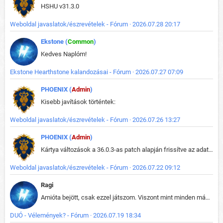
HSHU v31.3.0
Weboldal javaslatok/észrevételek - Fórum · 2026.07.28 20:17
Ekstone (
Common
)
Kedves Naplóm!
Ekstone Hearthstone kalandozásai - Fórum · 2026.07.27 07:09
PHOENIX (
Admin
)
Kisebb javítások történtek:
Weboldal javaslatok/észrevételek - Fórum · 2026.07.26 13:27
PHOENIX (
Admin
)
Kártya változások a 36.0.3-as patch alapján frissítve az adatbázisban (képek is cserélve).
Weboldal javaslatok/észrevételek - Fórum · 2026.07.22 09:12
Ragi
Amióta bejött, csak ezzel játszom. Viszont mint minden más - akár az alapjáték is, ez is baromira összetett lett. Néha már pár kör után is esélytelen az egész. Vagy irreállisan túltápol valaki, vagy lelép a partner, vagy csak hülye mint a segg. És amikor eljönne az én időm, na akkor jön el mindenki másé is. Engem jobban érdekelne, hogy ki milyen ratingen szokott játszani. Na ez lenne egy érdekes adat.
DUÓ - Vélemények? - Fórum · 2026.07.19 18:34