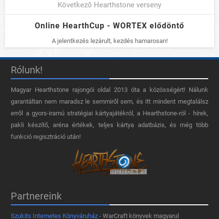
Következő Hearthstone verseny
Online HearthCup - WORTEX elődöntő
A jelentkezés lezárult, kezdés hamarosan!
Rólunk!
Magyar Hearthstone​ rajongói oldal 2013 óta a közösségért! Nálunk
garantáltan nem maradsz le semmiről sem, és itt mindent megtalálsz
erről a gyors-iramú stratégiai kártyajátékról, a Hearthstone-ról - hírek,
pakli készítő, aréna értékek, teljes kártya adatbázis, és még több
funkció regisztráció után!
Partnereink
Szukits Internetes Könyváruház
- WarCraft könyvek magyarul