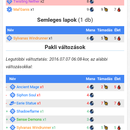
Twisting Nether
x2
8
Mal'Ganis
x1
9
9
7
Semleges lapok
(1 db)
Név
Mana
Támadás
Élet
Sylvanas Windrunner
x1
6
5
5
Pakli változások
Legutóbbi változtatás: 2016.07.07 06:08-kor, az alábbi
változásokkal:
Név
Mana
Támadás
Élet
-
Ancient Mage
x1
4
2
5
-
Siphon Soul
x1
4
-
Eerie Statue
x1
4
7
7
+
Shadowflame
x1
4
+
Sense Demons
x1
3
+
Sylvanas Windrunner
x1
6
5
5