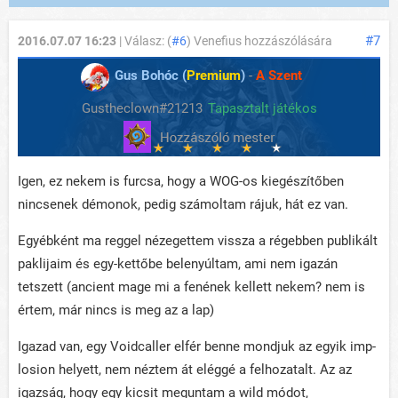
#7
2016.07.07 16:23
| Válasz: (
#6
) Venefius hozzászólására
Gus Bohóc (
Premium
)
-
A Szent
Gustheclown#21213
Tapasztalt játékos
Igen, ez nekem is furcsa, hogy a WOG-os kiegészítőben
nincsenek démonok, pedig számoltam rájuk, hát ez van.
Egyébként ma reggel nézegettem vissza a régebben publikált
paklijaim és egy-kettőbe belenyúltam, ami nem igazán
tetszett (ancient mage mi a fenének kellett nekem? nem is
értem, már nincs is meg az a lap)
Igazad van, egy Voidcaller elfér benne mondjuk az egyik imp-
losion helyett, nem néztem át eléggé a felhozatalt. Az az
igazság, hogy egy kicsit meguntam a wild módot,