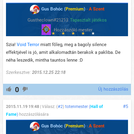
Gus Bohóc (
Premium
)
-
A Szent
Gustheclown#21213
Tapasztalt játékos
Szia!
Void Terror
miatt főleg, meg a bagoly silence
effektjével is jó, amit alkalomadtán berakok a pakliba. De
néha leszedik, mintha tauntos lenne :D
Szerkesztve:
2015.12.25 22:18
0
Új hozzászólás
#5
2015.11.19 19:48
| Válasz: (
#2
)
totenmester (
Hall of
Fame
)
hozzászólására
Gus Bohóc (
Premium
)
-
A Szent