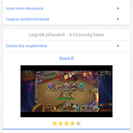
Violet Hold információk
Gyakran Ismételt Kérdések
Legjobb pillanatok - A közösség képei
Összes kép megtekintése
Overkill