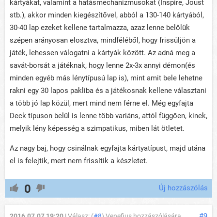
kártyákat, valamint a hatásmechanizmusokat (Inspire, Joust
stb.), akkor minden kiegészítővel, abból a 130-140 kártyából,
30-40 lap ezeket kellene tartalmazza, azaz lenne belőlük
szépen arányosan elosztva, mindféléből, hogy frissüljön a
játék, lehessen válogatni a kártyák között. Az adná meg a
savát-borsát a játéknak, hogy lenne 2x-3x annyi démon(és
minden egyéb más lénytípusú lap is), mint amit bele lehetne
rakni egy 30 lapos pakliba és a játékosnak kellene választani
a több jó lap közül, mert mind nem férne el. Még egyfajta
Deck típuson belül is lenne több variáns, attól függően, kinek,
melyik lény képesség a szimpatikus, miben lát ötletet.
Az nagy baj, hogy csinálnak egyfajta kártyatípust, majd utána
el is felejtik, mert nem frissítik a készletet.
0
Új hozzászólás
#9
2016.07.07 19:20
| Válasz: (
#8
) Venefius hozzászólására