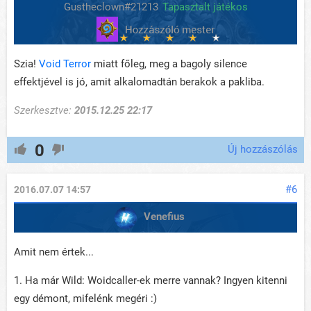
Gustheclown#21213
Tapasztalt játékos
Szia!
Void Terror
miatt főleg, meg a bagoly silence
effektjével is jó, amit alkalomadtán berakok a pakliba.
Szerkesztve:
2015.12.25 22:17
0
Új hozzászólás
#6
2016.07.07 14:57
Venefius
Amit nem értek...
1. Ha már Wild: Woidcaller-ek merre vannak? Ingyen kitenni
egy démont, mifelénk megéri :)