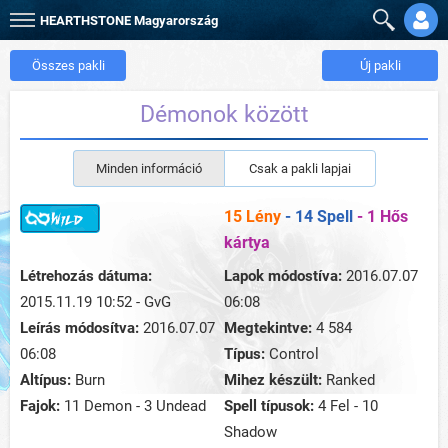
HEARTHSTONE
Magyarország
Összes pakli
Új pakli
Démonok között
Minden információ
Csak a pakli lapjai
15 Lény
- 14 Spell
- 1 Hős
kártya
Létrehozás dátuma:
Lapok módostíva:
2016.07.07
2015.11.19 10:52 - GvG
06:08
Leírás módosítva:
2016.07.07
Megtekintve:
4 584
06:08
Típus:
Control
Altípus:
Burn
Mihez készült:
Ranked
Fajok:
11 Demon - 3 Undead
Spell típusok:
4 Fel - 10
Shadow