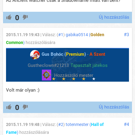
Az Ancient Watcher csak a Shadowflame miatt van bent?
0
Új hozzászólás
#3
2015.11.19 19:43
| Válasz: (
#1
)
gabika0514 (
Golden
Common
)
hozzászólására
Gus Bohóc (
Premium
)
-
A Szent
Gustheclown#21213
Tapasztalt játékos
Volt már olyan :)
0
Új hozzászólás
#4
2015.11.19 19:48
| Válasz: (
#2
)
totenmester (
Hall of
Fame
)
hozzászólására