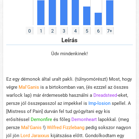
0
1
2
3
4
5
6
7+
Leírás
Üdv mindenkinek!
Ez egy démonok által uralt pakli. (túlnyomórészt) Most, hogy
végre
Mal'Ganis
is a birtokomban van, (és ezzzel az összes
warlock lap) már érdemesebb használni a
Dreadsteed
-eket,
persze jól összepasszol az impekkel is
Imp-losion
spellel. A
[Mistress of Pain] durván fel tud gyógyítani egy kis
erősítéssel
Demonfire
és főleg
Demonheart
lapokkal. (meg
persze
Mal'Ganis
!)
Wilfred Fizzlebang
pedig sokszor nagyon
jól jön
Lord Jaraxxus
kijátszása előtt. Gondolkodtam egy