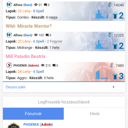
14240
Alfons (
Rare
)
51
0
Lapok:
22 Lény
-
8 Spell
2
Típus:
Combo -
Készült:
4 napja
Wild- Miracle Warrior?
12320
Alfons (
Rare
)
103
0
Lapok:
22 Lény
-
6 Spell
-
2 Fegyver
2
Típus:
Midrange -
Készült:
1 hete
Mill Paladin Beatrix
7480
PHOENIX (
Admin
)
215
0
Lapok:
24 Lény
-
6 Spell
3
Típus:
Aggro -
Készült:
3 hete
Összes pakli
Legfrissebb hozzászólások
Fórumok
Hirek
PHOENIX (
Admin
)