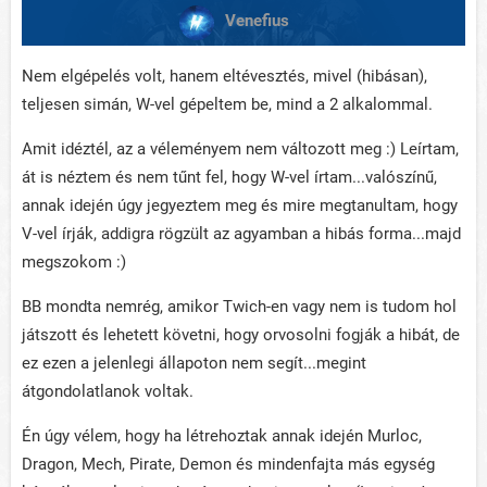
Venefius
Nem elgépelés volt, hanem eltévesztés, mivel (hibásan),
teljesen simán, W-vel gépeltem be, mind a 2 alkalommal.
Amit idéztél, az a véleményem nem változott meg :) Leírtam,
át is néztem és nem tűnt fel, hogy W-vel írtam...valószínű,
annak idején úgy jegyeztem meg és mire megtanultam, hogy
V-vel írják, addigra rögzült az agyamban a hibás forma...majd
megszokom :)
BB mondta nemrég, amikor Twich-en vagy nem is tudom hol
játszott és lehetett követni, hogy orvosolni fogják a hibát, de
ez ezen a jelenlegi állapoton nem segít...megint
átgondolatlanok voltak.
Én úgy vélem, hogy ha létrehoztak annak idején Murloc,
Dragon, Mech, Pirate, Demon és mindenfajta más egység