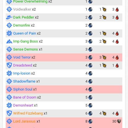
Power Overwhelming
x2
1
Voidwalker
x2
1
1
3
Dark Peddler
x2
2
2
3
Demonfire
x2
2
Queen of Pain
x2
2
1
4
Imp Gang Boss
x2
3
2
4
Sense Demons
x1
3
Void Terror
x2
3
3
4
Dreadsteed
x2
4
1
1
Imp-losion
x2
4
Shadowflame
x1
4
Siphon Soul
x1
4
Bane of Doom
x2
5
Demonheart
x1
5
Wilfred Fizzlebang
x1
6
4
4
Lord Jaraxxus
x1
8
30