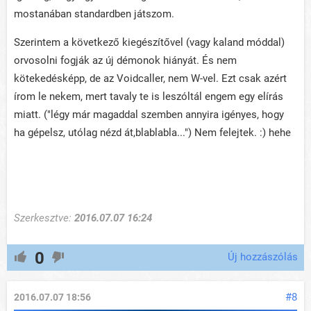
mostanában standardben játszom.
Szerintem a következő kiegészítővel (vagy kaland móddal)
orvosolni fogják az új démonok hiányát. És nem
kötekedésképp, de az Voidcaller, nem W-vel. Ezt csak azért
írom le nekem, mert tavaly te is leszóltál engem egy elírás
miatt. ("légy már magaddal szemben annyira igényes, hogy
ha gépelsz, utólag nézd át,blablabla...") Nem felejtek. :) hehe
Szerkesztve:
2016.07.07 16:24
0
Új hozzászólás
#8
2016.07.07 18:56