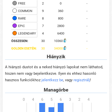
FREE
2
0
-
COMMON
9
360
-
RARE
8
800
-
EPIC
7
2800
-
LEGENDARY
4
6400
-
ÖSSZESEN:
30
10360
-
GOLDEN ESETÉN:
30
34000
-
Hiányzik
A hiányzó dustot és a neked hiányzó lapokat nem láthatod,
hiszen nem vagy bejelentkezve. Ilyen és ehhez hasonló
hasznos funkciókhoz
jelentkezz be
, vagy
regisztrálj
!
Managörbe