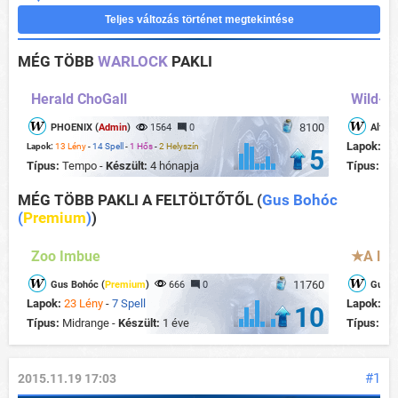
Teljes változás történet megtekintése
MÉG TÖBB
WARLOCK
PAKLI
Herald ChoGall
Wild- M
8100
PHOENIX (
Admin
)
1564
0
Alfons
Lapok:
22
Lapok:
13 Lény
-
14 Spell
-
1 Hős
-
2 Helyszín
5
Típus:
Tempo -
Készült:
4 hónapja
Típus:
Co
MÉG TÖBB PAKLI A FELTÖLTŐTŐL
(
Gus Bohóc
(
Premium
)
)
Zoo Imbue
★A leg
11760
Gus Bohóc (
Premium
)
666
0
Gus B
Lapok:
23 Lény
-
7 Spell
Lapok:
15
10
Típus:
Midrange -
Készült:
1 éve
Típus:
Con
#1
2015.11.19 17:03