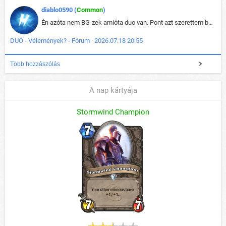
diablo0590 (
Common
)
Én azóta nem BG-zek amióta duo van. Pont azt szerettem benne, hogy rajtam múlik mi történik, nem pedig a társamon. Kérem vissza a régi BG-t :D
DUÓ - Vélemények? - Fórum · 2026.07.18 20:55
Több hozzászólás
A nap kártyája
Stormwind Champion