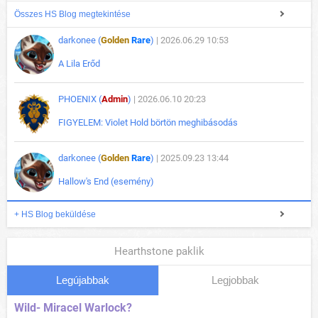
Összes HS Blog megtekintése
darkonee (
Golden
Rare
)
| 2026.06.29 10:53
A Lila Erőd
PHOENIX (
Admin
)
| 2026.06.10 20:23
FIGYELEM: Violet Hold börtön meghibásodás
darkonee (
Golden
Rare
)
| 2025.09.23 13:44
Hallow's End (esemény)
+ HS Blog beküldése
Hearthstone paklik
Legújabbak
Legjobbak
Wild- Miracel Warlock?