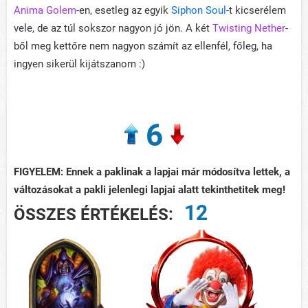
Anima Golem
-en, esetleg az egyik
Siphon Soul
-t kicserélem
vele, de az túl sokszor nagyon jó jön. A két
Twisting Nether
-
ből meg kettőre nem nagyon számít az ellenfél, főleg, ha
ingyen sikerül kijátszanom :)
6
FIGYELEM: Ennek a paklinak a lapjai már módosítva lettek, a
változásokat a pakli jelenlegi lapjai alatt tekinthetitek meg!
12
ÖSSZES ÉRTÉKELÉS: