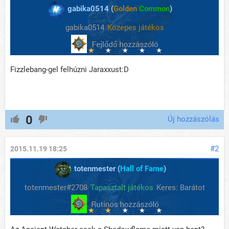
gabika0514 (
Golden
Common
)
gabika0514
Közepes játékos
Fizzlebang-gel felhúzni Jaraxxust:D
0
Új hozzászólás
#2
2015.11.19 18:25
totenmester (
Hall of Fame
)
totenmester#2708
Tapasztalt játékos
Keres: Barátot