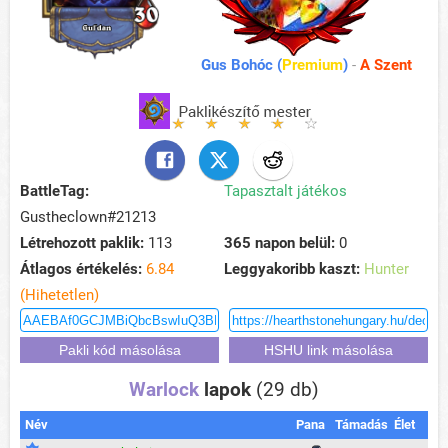
Gus Bohóc (
Premium
)
-
A Szent
BattleTag:
Tapasztalt játékos
Gustheclown#21213
Létrehozott paklik:
113
365 napon belül:
0
Átlagos értékelés:
6.84
Leggyakoribb kaszt:
Hunter
(Hihetetlen)
Warlock
lapok
(29 db)
Név
Pana
Támadás
Élet