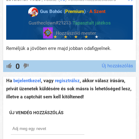
Gus Bohóc (
Premium
)
-
A Szent
Gustheclown#21213
Tapasztalt játékos
Reméljük a jövőben erre majd jobban odafigyelnek.
0
Új hozzászólás
Ha
bejelentkezel
, vagy
regisztrálsz
, akkor válasz írására,
privát üzenetek küldésére és sok másra is lehetőséged lesz,
illetve a captchát sem kell kitöltened!
ÚJ VENDÉG HOZZÁSZÓLÁS