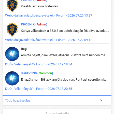
Kisebb javítások történtek:
Weboldal javaslatok/észrevételek - Fórum · 2026.07.26 13:27
PHOENIX (
Admin
)
Kártya változások a 36.0.3-as patch alapján frissítve az adatbázisban (képek is cserélve).
Weboldal javaslatok/észrevételek - Fórum · 2026.07.22 09:12
Ragi
Amióta bejött, csak ezzel játszom. Viszont mint minden más - akár az alapjáték is, ez is baromira összetett lett. Néha már pár kör után is esélytelen az egész. Vagy irreállisan túltápol valaki, vagy lelép a partner, vagy csak hülye mint a segg. És amikor eljönne az én időm, na akkor jön el mindenki másé is. Engem jobban érdekelne, hogy ki milyen ratingen szokott játszani. Na ez lenne egy érdekes adat.
DUÓ - Vélemények? - Fórum · 2026.07.19 18:34
diablo0590 (
Common
)
Én azóta nem BG-zek amióta duo van. Pont azt szerettem benne, hogy rajtam múlik mi történik, nem pedig a társamon. Kérem vissza a régi BG-t :D
DUÓ - Vélemények? - Fórum · 2026.07.18 20:55
Több hozzászólás
A nap kártyája