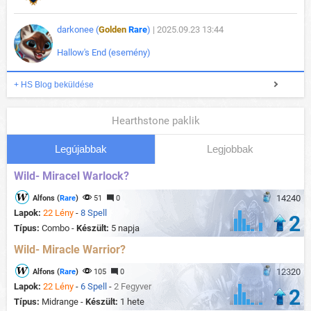
darkonee (
Golden
Rare
)
| 2025.09.23 13:44
Hallow's End (esemény)
+ HS Blog beküldése
Hearthstone paklik
Legújabbak
Legjobbak
Wild- Miracel Warlock?
14240
Alfons (
Rare
)
51
0
Lapok:
22 Lény
-
8 Spell
2
Típus:
Combo -
Készült:
5 napja
Wild- Miracle Warrior?
12320
Alfons (
Rare
)
105
0
Lapok:
22 Lény
-
6 Spell
-
2 Fegyver
2
Típus:
Midrange -
Készült:
1 hete