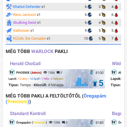
Khartut Defender
x1
6
3
4
Reno Jackson
x1
6
4
6
Skulking Geist
x1
6
4
6
Sathrovarr
x1
9
5
5
N'Zoth, the Corruptor
x1
10
5
7
MÉG TÖBB
WARLOCK
PAKLI
Herald ChoGall
Wild- M
8100
PHOENIX (
Admin
)
1566
0
Alfons
Lapok:
22
Lapok:
13 Lény
-
14 Spell
-
1 Hős
-
2 Helyszín
5
Típus:
Tempo -
Készült:
4 hónapja
Típus:
Co
MÉG TÖBB PAKLI A FELTÖLTŐTŐL
(
Öregapám
(
Premium
)
)
Standard Kontroll
Bagoly
8180
Öregapám (
Premium
)
1396
0
Örega