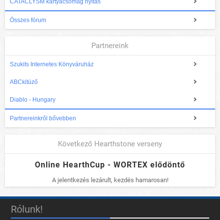
CATACLYSM kártyacsomag nyitás
Összes fórum
Partnereink
Szukits Internetes Könyváruház
ABCkitüző
Diablo - Hungary
Partnereinkről bővebben
Következő Hearthstone verseny
Online HearthCup - WORTEX elődöntő
A jelentkezés lezárult, kezdés hamarosan!
Rólunk!