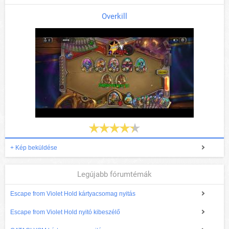
Overkill
+ Kép beküldése
Legújabb fórumtémák
Escape from Violet Hold kártyacsomag nyitás
Escape from Violet Hold nyitó kibeszélő