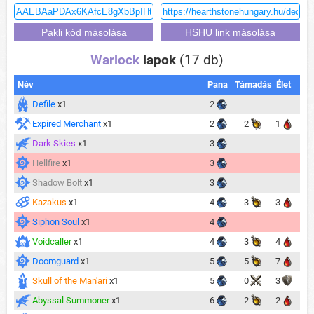
Warlock
lapok
(17 db)
Név
Pana
Támadás
Élet
Defile
x1
2
Expired Merchant
x1
2
2
1
Dark Skies
x1
3
Hellfire
x1
3
Shadow Bolt
x1
3
Kazakus
x1
4
3
3
Siphon Soul
x1
4
Voidcaller
x1
4
3
4
Doomguard
x1
5
5
7
Skull of the Man'ari
x1
5
0
3
Abyssal Summoner
x1
6
2
2