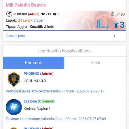
Mill Paladin Beatrix
7480
PHOENIX (
Admin
)
219
0
Lapok:
24 Lény
-
6 Spell
3
Típus:
Aggro -
Készült:
3 hete
Összes pakli
Legfrissebb hozzászólások
Fórumok
Hirek
PHOENIX (
Admin
)
HSHU v31.3.0
Weboldal javaslatok/észrevételek - Fórum · 2026.07.28 20:17
Ekstone (
Common
)
Kedves Naplóm!
Ekstone Hearthstone kalandozásai - Fórum · 2026.07.27 07:09
PHOENIX (
Admin
)