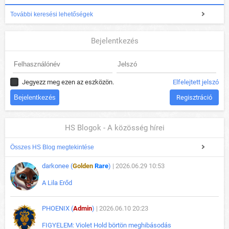
További keresési lehetőségek
Bejelentkezés
Jegyezz meg ezen az eszközön.
Elfelejtett jelszó
Regisztráció
HS Blogok - A közösség hírei
Összes HS Blog megtekintése
darkonee (
Golden
Rare
)
| 2026.06.29 10:53
A Lila Erőd
PHOENIX (
Admin
)
| 2026.06.10 20:23
FIGYELEM: Violet Hold börtön meghibásodás