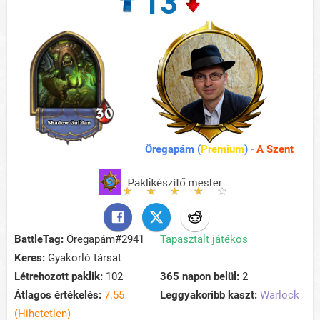
13
Öregapám (
Premium
)
-
A Szent
BattleTag:
Öregapám#2941
Tapasztalt játékos
Keres:
Gyakorló társat
Létrehozott paklik:
102
365 napon belül:
2
Átlagos értékelés:
7.55
Leggyakoribb kaszt:
Warlock
(Hihetetlen)