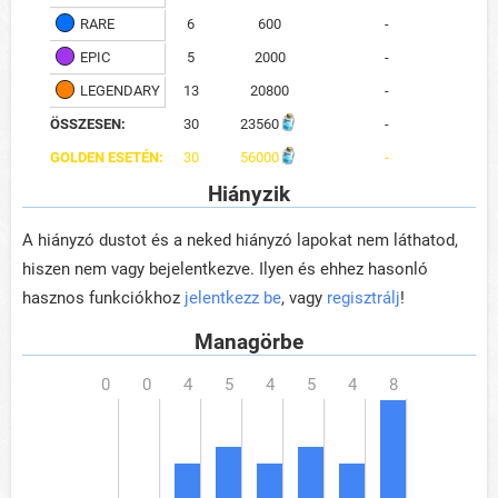
RARE
6
600
-
EPIC
5
2000
-
LEGENDARY
13
20800
-
ÖSSZESEN:
30
23560
-
GOLDEN ESETÉN:
30
56000
-
Hiányzik
A hiányzó dustot és a neked hiányzó lapokat nem láthatod,
hiszen nem vagy bejelentkezve. Ilyen és ehhez hasonló
hasznos funkciókhoz
jelentkezz be
, vagy
regisztrálj
!
Managörbe