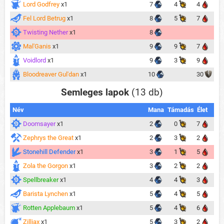
Lord Godfrey
x1
7
4
4
Fel Lord Betrug
x1
8
5
7
Twisting Nether
x1
8
Mal'Ganis
x1
9
9
7
Voidlord
x1
9
3
9
Bloodreaver Gul'dan
x1
10
30
Semleges lapok
(13 db)
Név
Mana
Támadás
Élet
Doomsayer
x1
2
0
7
Zephrys the Great
x1
2
3
2
Stonehill Defender
x1
3
1
5
Zola the Gorgon
x1
3
2
2
Spellbreaker
x1
4
4
3
Barista Lynchen
x1
5
4
5
Rotten Applebaum
x1
5
4
6
Zilliax
x1
5
3
2