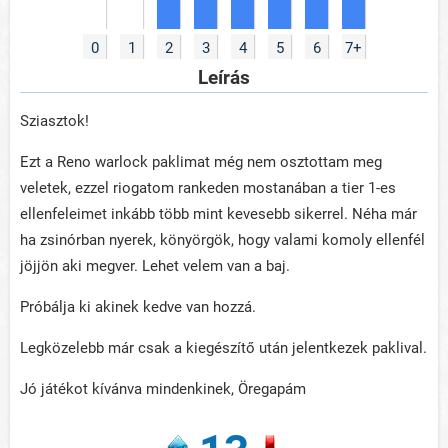
0
1
2
3
4
5
6
7+
Leírás
Sziasztok!
Ezt a Reno warlock paklimat még nem osztottam meg
veletek, ezzel riogatom rankeden mostanában a tier 1-es
ellenfeleimet inkább több mint kevesebb sikerrel. Néha már
ha zsinórban nyerek, könyörgök, hogy valami komoly ellenfél
jöjjön aki megver. Lehet velem van a baj.
Próbálja ki akinek kedve van hozzá.
Legközelebb már csak a kiegészítő után jelentkezek paklival.
Jó játékot kívánva mindenkinek, Öregapám