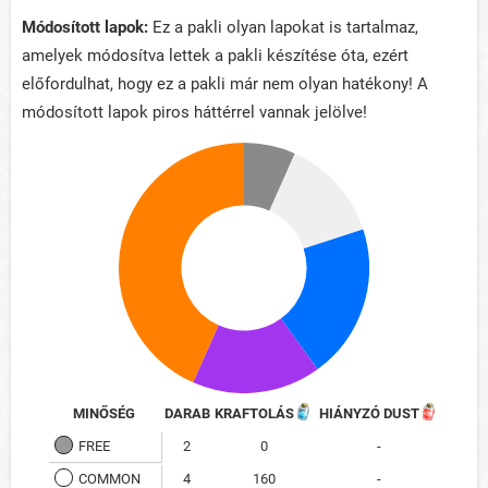
Módosított lapok:
Ez a pakli olyan lapokat is tartalmaz,
amelyek módosítva lettek a pakli készítése óta, ezért
előfordulhat, hogy ez a pakli már nem olyan hatékony! A
módosított lapok piros háttérrel vannak jelölve!
MINŐSÉG
DARAB
KRAFTOLÁS
HIÁNYZÓ DUST
FREE
2
0
-
COMMON
4
160
-