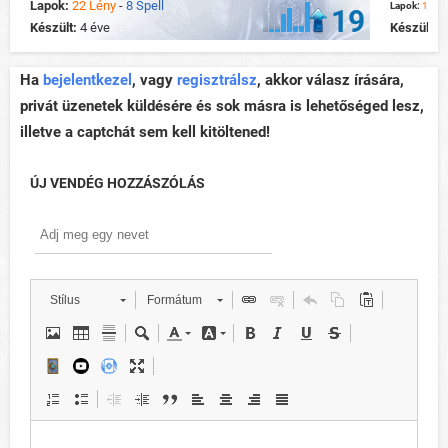
Lapok:
22 Lény
-
8 Spell
Lapok:
14 Lé
19
Készült:
4 éve
Készült:
4
Ha
bejelentkezel
, vagy
regisztrálsz
, akkor válasz írására,
privát üzenetek küldésére és sok másra is lehetőséged lesz,
illetve a captchát sem kell kitöltened!
ÚJ VENDÉG HOZZÁSZÓLÁS
Stílus
Formátum