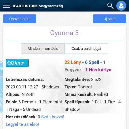
HEARTHSTONE
Magyarország
Összes pakli
Új pakli
Gyurma 3
Minden információ
Csak a pakli lapjai
22 Lény
- 6 Spell
- 1
Fegyver
- 1 Hős kártya
Létrehozás dátuma:
Megtekintve:
2 522
2020.03.11 12:27 - Shadows
Típus:
Control
Altípus:
N'Zoth
Mihez készült:
Ranked
Fajok:
6 Demon - 1 Elemental -
Spell típusok:
1 Fel - 1 Fire - 4
1 Naga - 5 Undead
Shadow
Hozzászólások:
0
Szólj hozzá!
Legyél te az első!