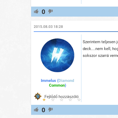
0
2015.08.03 18:28
Szerintem teljesen 
deck....nem kell, h
sokszor szarrá vern
Immelus (
Diamond
Common
)
0