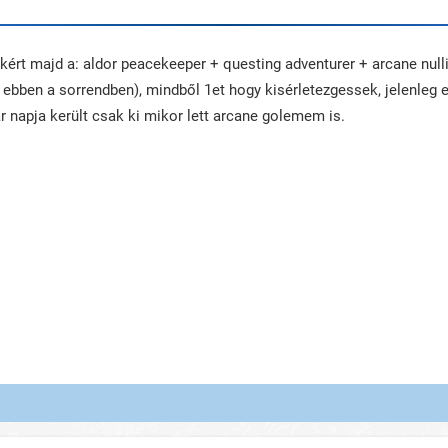
kért majd a: aldor peacekeeper + questing adventurer + arcane nulli
ebben a sorrendben), mindből 1et hogy kisérletezgessek, jelenleg
ár napja került csak ki mikor lett arcane golemem is.