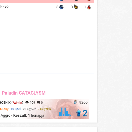
der
x2
3
3
1
a Paladin CATACLYSM
9200
HOENIX (
Admin
)
109
0
6 Lény
-
10 Spell
-
2 Fegyver
-
2 Helyszín
2
:
Aggro -
Készült:
1 hónapja