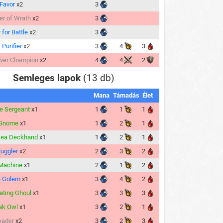
 Favor
x2
3
r of Wrath
x2
3
 for Battle
x2
3
 Purifier
x2
3
4
3
lver Champion
x2
4
4
2
Semleges lapok
(13 db)
Mana
Támadás
Élet
e Sergeant
x1
1
1
1
 Gnome
x1
1
2
1
sea Deckhand
x1
1
2
1
Juggler
x2
2
3
2
Machine
x1
2
1
2
e Golem
x1
3
4
2
ating Ghoul
x1
3
3
3
ak Owl
x1
3
2
1
eader
x2
3
2
3