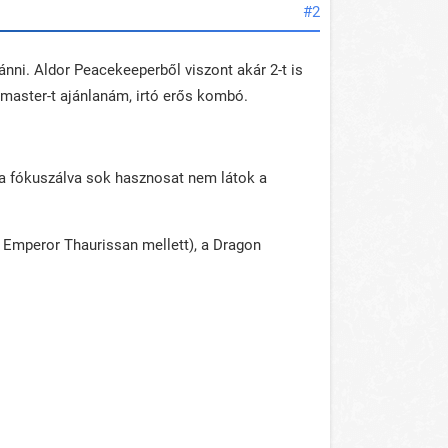
#2
nni. Aldor Peacekeeperből viszont akár 2-t is
ermaster-t ajánlanám, irtó erős kombó.
ra fókuszálva sok hasznosat nem látok a
 Emperor Thaurissan mellett), a Dragon