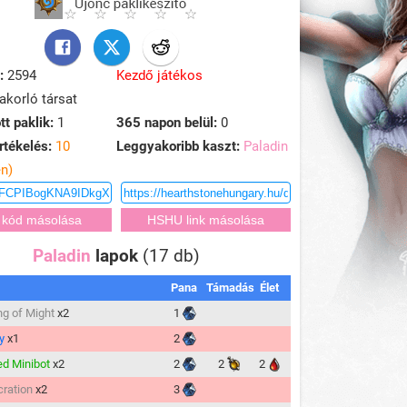
:
2594
Kezdő játékos
korló társat
tt paklik:
1
365 napon belül:
0
rtékelés:
10
Leggyakoribb kaszt:
Paladin
en)
Paladin
lapok
(17 db)
Pana
Támadás
Élet
ng of Might
x2
1
y
x1
2
ed Minibot
x2
2
2
2
ration
x2
3