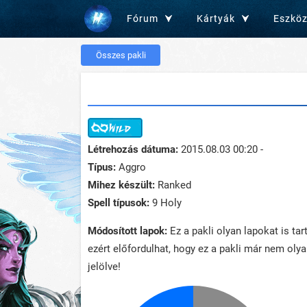
Fórum
Kártyák
Eszkö
Összes pakli
Létrehozás dátuma:
2015.08.03 00:20 -
Típus:
Aggro
Mihez készült:
Ranked
Spell típusok:
9 Holy
Módosított lapok:
Ez a pakli olyan lapokat is ta
ezért előfordulhat, hogy ez a pakli már nem oly
jelölve!