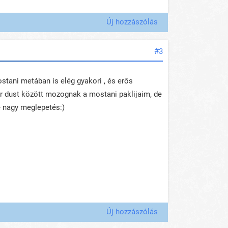
Új hozzászólás
#3
stani metában is elég gyakori , és erős
er dust között mozognak a mostani paklijaim, de
e nagy meglepetés:)
Új hozzászólás