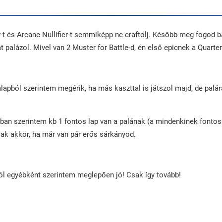
-t és Arcane Nullifier-t semmiképp ne craftolj. Később meg fogod bá
t palázol. Mivel van 2 Muster for Battle-d, én első epicnek a Quart
lapból szerintem megérik, ha más kaszttal is játszol majd, de palá
an szerintem kb 1 fontos lap van a palának (a mindenkinek fontos
sak akkor, ha már van pár erős sárkányod.
ól egyébként szerintem meglepően jó! Csak így tovább!