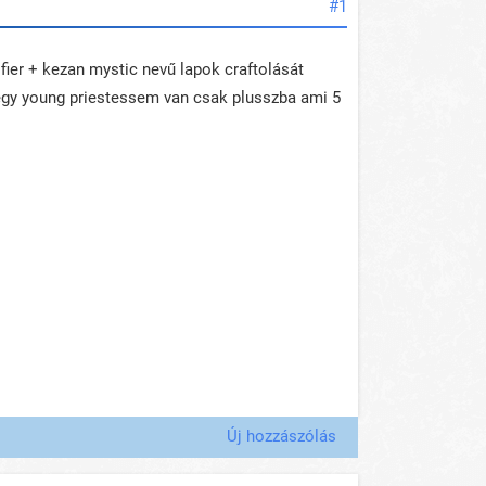
#1
fier + kezan mystic nevű lapok craftolását
 egy young priestessem van csak plusszba ami 5
Új hozzászólás