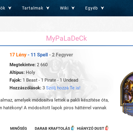
zök
Tartalmak
Wiki
Egyéb
MyPaLaDeCk
17 Lény
- 11 Spell
- 2 Fegyver
Megtekintve:
2 660
Altípus:
Holy
Fajok:
1 Beast - 1 Pirate - 1 Undead
Hozzászólások:
3
Szólj hozzá Te is!
rtalmaz, amelyek módosítva lettek a pakli készítése óta,
an hatékony! A módosított lapok piros háttérrel vannak
MINŐSÉG
DARAB
KRAFTOLÁS
HIÁNYZÓ DUST