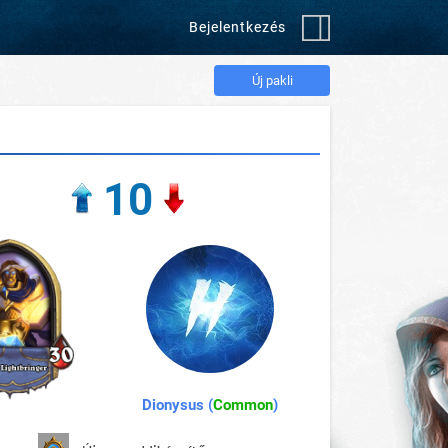
Bejelentkezés
Új pakli
10
Dionysus (
Common
)