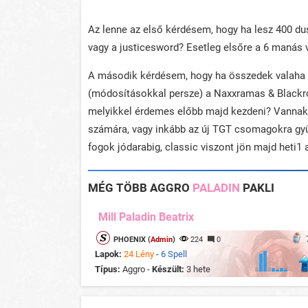
Az lenne az első kérdésem, hogy ha lesz 400 du
vagy a justicesword? Esetleg elsőre a 6 manás 
A második kérdésem, hogy ha összedek valaha is
(módosításokkal persze) a Naxxramas & Blackro
melyikkel érdemes előbb majd kezdeni? Vannak o
számára, vagy inkább az új TGT csomagokra gyü
fogok jódarabig, classic viszont jön majd heti1 
MÉG TÖBB AGGRO
PALADIN
PAKLI
Mill Paladin Beatrix
PHOENIX (
Admin
)
224
0
Lapok:
24 Lény
-
6 Spell
Típus:
Aggro -
Készült:
3 hete