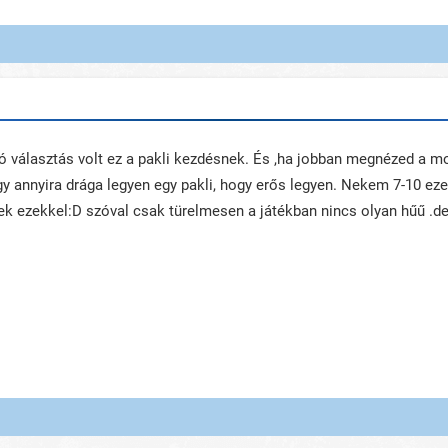
jó választás volt ez a pakli kezdésnek. És ,ha jobban megnézed a mo
ogy annyira drága legyen egy pakli, hogy erős legyen. Nekem 7-10 ez
ek ezekkel:D szóval csak türelmesen a játékban nincs olyan hűű .d