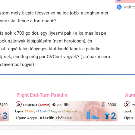
Wolfri
stom melyik epic fegyver volna ide jobb, a coghammer
varázslat lenne a fontosabb?
 sok x 700 goldot, egy ilyesmi pakli alkalmas lesz-e
ck szárnyak kipipálására (nem heroicban), és
tt egyáltalán lényeges kioldandó lapok a paladin
jtsek, esetleg még pár GVGset vegyek? (-arénázni nem
a tavernből úgyis)
Flight End-Turn Paladin
Aur
7480
9000
PHOENIX (
Admin
)
209
0
P
Lapok:
22 Lény
-
4 Spell
-
2 Fegyver
-
2 Helyszín
Lapok:
1
3
2
Típus:
Aggro -
Készült:
1 hónapja
Típus