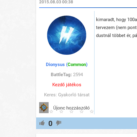
2015.08.03 00:38
kimaradt, hogy 100a
tervezem (nem pont 
dustnál többet ér, p
Dionysus (
Common
)
BattleTag:
2594
Kezdő játékos
Keres: Gyakorló társat
0