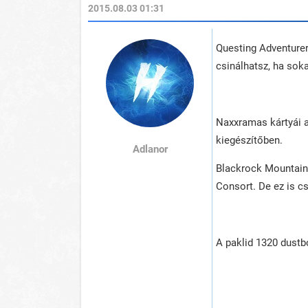
2015.08.03 01:31
Questing Adventurer
csinálhatsz, ha soka
Naxxramas kártyái a
kiegészítőben.
Adlanor
Blackrock Mountainb
Consort. De ez is c
A paklid 1320 dustb