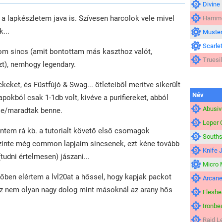
Divine
 a lapkészletem java is. Szívesen harcolok vele mivel
Hamme
...
Muster
Scarlet
om sincs (amit bontottam más kaszthoz valót,
Truesi
zt), nemhogy legendary.
eket, és Füstfújó & Swag... ötleteiből merítve sikerült
Név
apokból csak 1-1db volt, kivéve a purifiereket, abból
Abusiv
le/maradtak benne.
Leper
ntem rá kb. a tutorialt követő első csomagok
South
 szinte még common lapjaim sincsenek, ezt kéne tovább
Knife 
udni értelmesen) jászani...
Micro 
őben elértem a lvl20at a hőssel, hogy kapjak packot
Arcan
 nem olyan nagy dolog mint másoknál az arany hős
Fleshe
Ironbe
Raid L