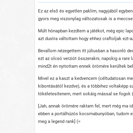
Ez az első és egyetlen paklim, nagyjából egyben
gyors meg viszonylag változatosak is a meccsek
Múlt hónapban kezdtem a játékot, még epic lap
azt dustra váltottam hogy ehhez craftoljak ezt-a
Bevallom nézegettem itt júliusban a hasonló deck
ezt az olcsó verziót összerakni, napokig a rare l
mind2t én nyitottam ennek örömére kerültek be
Mivel ez a kaszt a kedvencem (céltudatosan me
kibontásától kezdve), és a többihez voltaképp
tökéletesítenem, mert sokáig mással se fogok (t
[Jah, annak örömére raktam fel, mert még ma id
ebben a portálhúzós kocsmabunyóban, tudom ez
meg a legend rank] (=