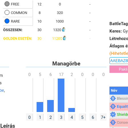
FREE
12
0
-
COMMON
8
320
-
RARE
10
1000
-
BattleTag
ÖSSZESEN:
30
1320
-
Keres:
Gya
Létrehozo
GOLDEN ESETÉN:
30
11200
-
Átlagos é
(Hihetetl
Managörbe
em
s
 be
,
Név
Blessi
Equalit
Shield
0
1
2
3
4
5
6
7+
Consec
Leírás