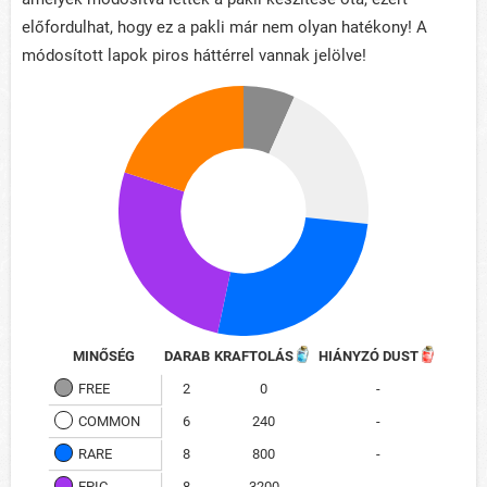
előfordulhat, hogy ez a pakli már nem olyan hatékony! A
módosított lapok piros háttérrel vannak jelölve!
MINŐSÉG
DARAB
KRAFTOLÁS
HIÁNYZÓ DUST
FREE
2
0
-
COMMON
6
240
-
RARE
8
800
-
EPIC
8
3200
-