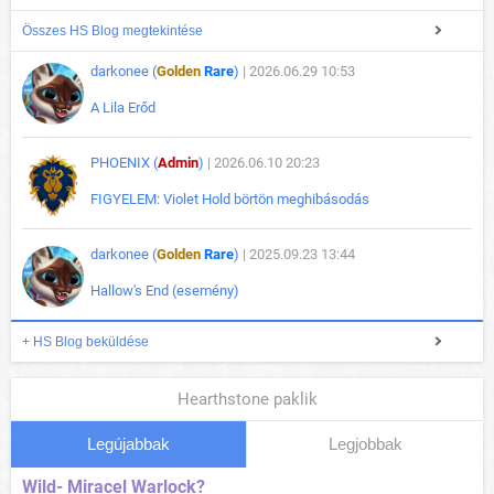
Összes HS Blog megtekintése
darkonee (
Golden
Rare
)
| 2026.06.29 10:53
A Lila Erőd
PHOENIX (
Admin
)
| 2026.06.10 20:23
FIGYELEM: Violet Hold börtön meghibásodás
darkonee (
Golden
Rare
)
| 2025.09.23 13:44
Hallow's End (esemény)
+ HS Blog beküldése
Hearthstone paklik
Legújabbak
Legjobbak
Wild- Miracel Warlock?