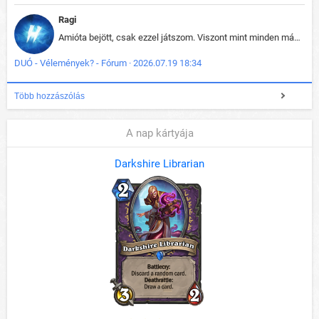
Ragi
Amióta bejött, csak ezzel játszom. Viszont mint minden más - akár az alapjáték is, ez is baromira összetett lett. Néha már pár kör után is esélytelen az egész. Vagy irreállisan túltápol valaki, vagy lelép a partner, vagy csak hülye mint a segg. És amikor eljönne az én időm, na akkor jön el mindenki másé is. Engem jobban érdekelne, hogy ki milyen ratingen szokott játszani. Na ez lenne egy érdekes adat.
DUÓ - Vélemények? - Fórum · 2026.07.19 18:34
Több hozzászólás
A nap kártyája
Darkshire Librarian