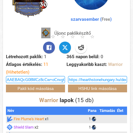
szarvasember (
Free
)
Létrehozott paklik:
1
365 napon belül:
0
Átlagos értékelés:
11
Leggyakoribb kaszt:
Warrior
(Hihetetlen)
Warrior
lapok
(15 db)
Név
Pana
Támadás
Élet
Fire Plume's Heart
x1
1
Shield Slam
x2
1