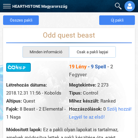
HEARTHSTONE
Magyarország
Összes pakli
Új pakli
Odd quest beast
Minden információ
Csak a pakli lapjai
19 Lény
- 9 Spell
- 2
Fegyver
Létrehozás dátuma:
Megtekintve:
2 273
2018.12.31 11:56 - Kobolds
Típus:
Control
Altípus:
Quest
Mihez készült:
Ranked
Fajok:
8 Beast - 2 Elemental -
Hozzászólások:
0
Szólj hozzá!
1 Naga
Legyél te az első!
Módosított lapok:
Ez a pakli olyan lapokat is tartalmaz,
amelyek módosítva lettek a pakli készítése óta, ezért