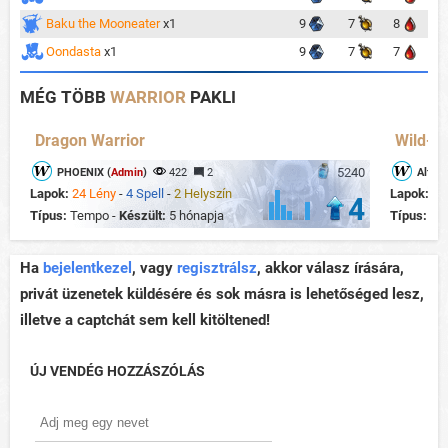
Baku the Mooneater
x1
9
7
8
Oondasta
x1
9
7
7
MÉG TÖBB
WARRIOR
PAKLI
Dragon Warrior
Wild- M
5240
PHOENIX (
Admin
)
422
2
Alfons
Lapok:
24 Lény
-
4 Spell
-
2 Helyszín
Lapok:
22
4
Típus:
Tempo -
Készült:
5 hónapja
Típus:
Mi
Ha
bejelentkezel
, vagy
regisztrálsz
, akkor válasz írására,
privát üzenetek küldésére és sok másra is lehetőséged lesz,
illetve a captchát sem kell kitöltened!
ÚJ VENDÉG HOZZÁSZÓLÁS