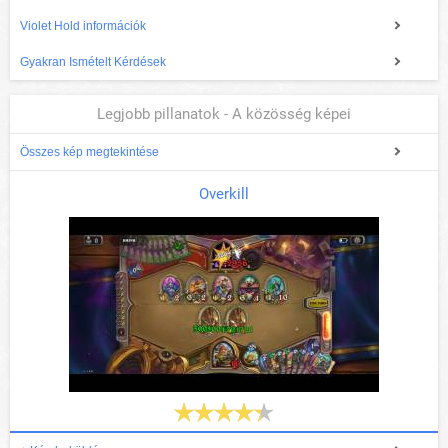
Violet Hold információk
Gyakran Ismételt Kérdések
Legjobb pillanatok - A közösség képei
Összes kép megtekintése
Overkill