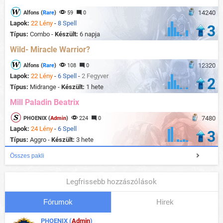
14240
Alfons (
Rare
)
59
0
Lapok:
22 Lény
-
8 Spell
3
Típus:
Combo -
Készült:
6 napja
Wild- Miracle Warrior?
12320
Alfons (
Rare
)
108
0
Lapok:
22 Lény
-
6 Spell
-
2 Fegyver
2
Típus:
Midrange -
Készült:
1 hete
Mill Paladin Beatrix
7480
PHOENIX (
Admin
)
224
0
Lapok:
24 Lény
-
6 Spell
3
Típus:
Aggro -
Készült:
3 hete
Összes pakli
Legfrissebb hozzászólások
Fórumok
Hirek
PHOENIX (
Admin
)