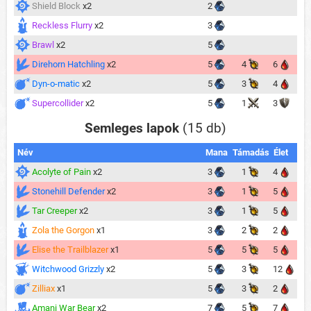
Shield Block
x2
2
Reckless Flurry
x2
3
Brawl
x2
5
Direhorn Hatchling
x2
5
4
6
Dyn-o-matic
x2
5
3
4
Supercollider
x2
5
1
3
Semleges lapok
(15 db)
Név
Mana
Támadás
Élet
Acolyte of Pain
x2
3
1
4
Stonehill Defender
x2
3
1
5
Tar Creeper
x2
3
1
5
Zola the Gorgon
x1
3
2
2
Elise the Trailblazer
x1
5
5
5
Witchwood Grizzly
x2
5
3
12
Zilliax
x1
5
3
2
Amani War Bear
x2
7
5
7