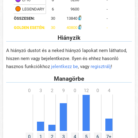
LEGENDARY
6
9600
-
ÖSSZESEN:
30
13840
-
GOLDEN ESETÉN:
30
40800
-
Hiányzik
A hiányzó dustot és a neked hiányzó lapokat nem láthatod,
hiszen nem vagy bejelentkezve. Ilyen és ehhez hasonló
hasznos funkciókhoz
jelentkezz be
, vagy
regisztrálj
!
Managörbe
0
1
2
3
4
5
6
7+