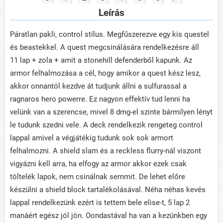
Leírás
Páratlan pakli, control stílus. Megfűszerezve egy kis questel
és beastekkel. A quest megcsinálására rendelkezésre áll
11 lap + zola + amit a stonehill defenderből kapunk. Az
armor felhalmozása a cél, hogy amikor a quest kész lesz,
akkor onnantól kezdve át tudjunk állni a sulfurassal a
ragnaros hero powerre. Ez nagyon effektív tud lenni ha
velünk van a szerencse, mivel 8 dmg-el szinte bármilyen lényt
le tudunk szedni vele. A deck rendelkezik rengeteg control
lappal amivel a végjátékig tudunk sok sok armort
felhalmozni. A shield slam és a reckless flurry-nál viszont
vigyázni kell arra, ha elfogy az armor akkor ezek csak
töltelék lapok, nem csinálnak semmit. De lehet előre
készülni a shield block tartalékolásával. Néha néhas kevés
lappal rendelkezünk ezért is tettem bele elise-t, 5 lap 2
manáért egész jól jön. Oondastával ha van a kezünkben egy