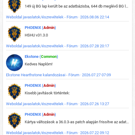
149 új BG lap került be az adatbázisba, 644 db meglévő BG lap módosult, bekerültek az új képek a megváltozott lapokhoz is.
Weboldal javaslatok/észrevételek - Fórum · 2026.08.06 22:14
PHOENIX (
Admin
)
HSHU v31.3.0
Weboldal javaslatok/észrevételek - Fórum · 2026.07.28 20:17
Ekstone (
Common
)
Kedves Naplóm!
Ekstone Hearthstone kalandozásai - Fórum · 2026.07.27 07:09
PHOENIX (
Admin
)
Kisebb javítások történtek:
Weboldal javaslatok/észrevételek - Fórum · 2026.07.26 13:27
PHOENIX (
Admin
)
Kártya változások a 36.0.3-as patch alapján frissítve az adatbázisban (képek is cserélve).
Weboldal javaslatok/észrevételek - Fórum · 2026.07.22 09:12