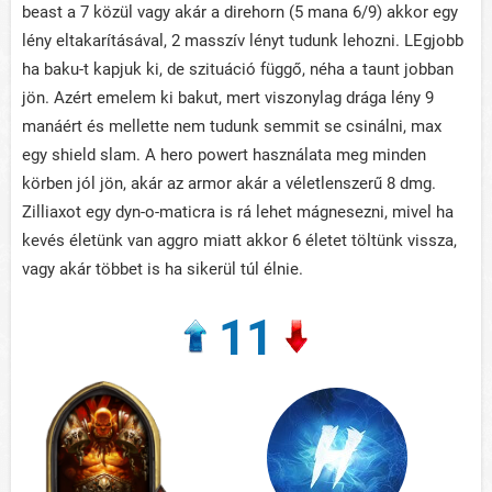
beast a 7 közül vagy akár a direhorn (5 mana 6/9) akkor egy
lény eltakarításával, 2 masszív lényt tudunk lehozni. LEgjobb
ha baku-t kapjuk ki, de szituáció függő, néha a taunt jobban
jön. Azért emelem ki bakut, mert viszonylag drága lény 9
manáért és mellette nem tudunk semmit se csinálni, max
egy shield slam. A hero powert használata meg minden
körben jól jön, akár az armor akár a véletlenszerű 8 dmg.
Zilliaxot egy dyn-o-maticra is rá lehet mágnesezni, mivel ha
kevés életünk van aggro miatt akkor 6 életet töltünk vissza,
vagy akár többet is ha sikerül túl élnie.
11