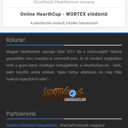
Következő Hearthstone verseny
Online HearthCup - WORTEX elődöntő
A jelentkezés lezárult, kezdés hamarosan!
Rólunk!
Magyar Hearthstone​ rajongói oldal 2013 óta a közösségért! Nálunk
garantáltan nem maradsz le semmiről sem, és itt mindent megtalálsz
erről a gyors-iramú stratégiai kártyajátékról, a Hearthstone-ról - hírek,
pakli készítő, aréna értékek, teljes kártya adatbázis, és még több
funkció regisztráció után!
Partnereink
Szukits Internetes Könyváruház
- WarCraft könyvek magyarul