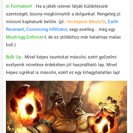
In Formation!
: Ha a játék istenei látják küldetésünk
szentségét, bizony megkönnyítik a dolgunkat. Rengeteg jó
miniont kaphatunk belőle. (pl.:
Archspore Msshi'fn
,
Earth
Revenant
,
Convincing Infiltrator
, vagy esetleg... még egy
Mosh'ogg Enforcer
-t, de ez utóbbihoz már hatalmas malac
kell.)
Bulk Up
: Mivel képes tauntokat másolni, ezért győzelmi
esélyeink növelése érdekében jól használható lap. Mivel
képes ogrékat is másolni, ezért ez egy kihagyhatatlan lap!