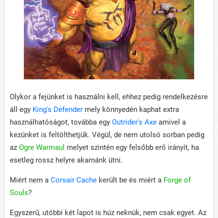
Olykor a fejünket is használni kell, ehhez pedig rendelkezésre
áll egy
King's Defender
mely könnyedén kaphat extra
használhatóságot, továbba egy
Outrider's Axe
amivel a
kezünket is feltölthetjük. Végül, de nem utolsó sorban pedig
az
Ogre Warmaul
melyet szintén egy felsőbb erő irányít, ha
esetleg rossz helyre akarnánk ütni.
Miért nem a
Corsair Cache
került be és miért a
Forge of
Souls
?
Egyszerű, utóbbi két lapot is húz neknük, nem csak egyet. Az