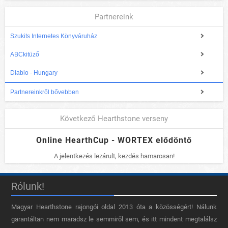
Partnereink
Szukits Internetes Könyváruház
ABCkitüző
Diablo - Hungary
Partnereinkről bővebben
Következő Hearthstone verseny
Online HearthCup - WORTEX elődöntő
A jelentkezés lezárult, kezdés hamarosan!
Rólunk!
Magyar Hearthstone​ rajongói oldal 2013 óta a közösségért! Nálunk
garantáltan nem maradsz le semmiről sem, és itt mindent megtalálsz