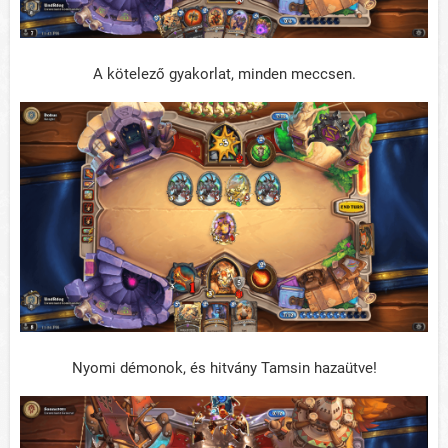
A kötelező gyakorlat, minden meccsen.
Nyomi démonok, és hitvány Tamsin hazaütve!