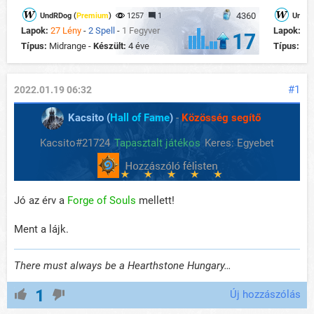
4360
UndRDog (
Premium
)
1257
1
UndRD
Lapok:
27 Lény
-
2 Spell
-
1 Fegyver
Lapok:
24
17
Típus:
Midrange -
Készült:
4 éve
Típus:
Mi
#1
2022.01.19 06:32
Kacsito (
Hall of Fame
)
-
Közösség segítő
Kacsito#21724
Tapasztalt játékos
Keres: Egyebet
Jó az érv a
Forge of Souls
mellett!
Ment a lájk.
There must always be a Hearthstone Hungary…
1
Új hozzászólás