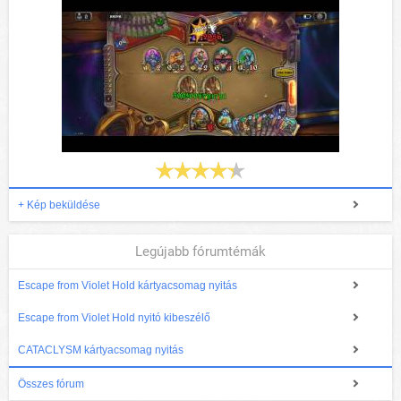
+ Kép beküldése
Legújabb fórumtémák
Escape from Violet Hold kártyacsomag nyitás
Escape from Violet Hold nyitó kibeszélő
CATACLYSM kártyacsomag nyitás
Összes fórum