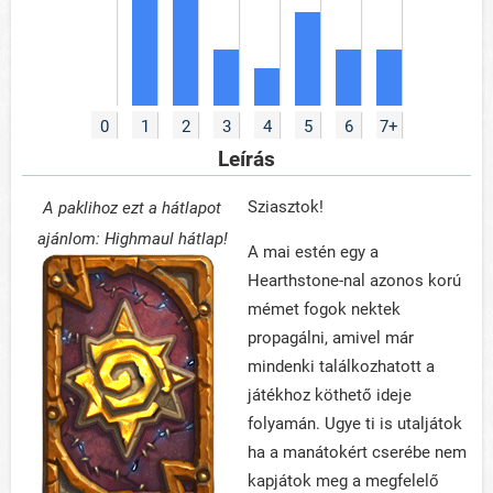
0
1
2
3
4
5
6
7+
Leírás
Sziasztok!
A paklihoz ezt a hátlapot
ajánlom: Highmaul hátlap!
A mai estén egy a
Hearthstone-nal azonos korú
mémet fogok nektek
propagálni, amivel már
mindenki találkozhatott a
játékhoz köthető ideje
folyamán. Ugye ti is utaljátok
ha a manátokért cserébe nem
kapjátok meg a megfelelő