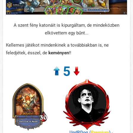
A szent fény katonáit is kipurgáltam, de mindeközben
elkövettem egy bűnt...
Kellemes játékot mindenkinek a továbbiakban is, ne
feledjétek, ésszel, de
keményen
!!
5
UndRDog (
Premium
)
-