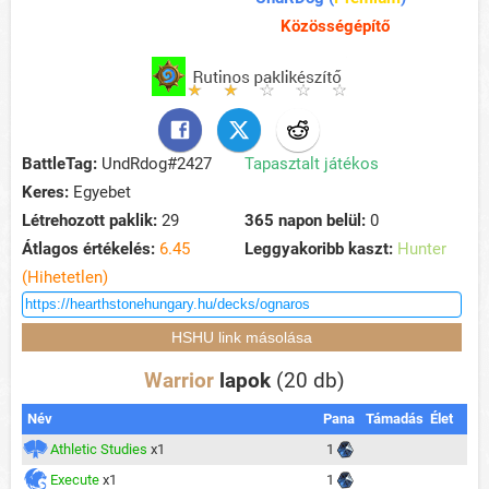
Közösségépítő
BattleTag:
UndRdog#2427
Tapasztalt játékos
Keres:
Egyebet
Létrehozott paklik:
29
365 napon belül:
0
Átlagos értékelés:
6.45
Leggyakoribb kaszt:
Hunter
(Hihetetlen)
Warrior
lapok
(20 db)
Név
Pana
Támadás
Élet
Athletic Studies
x1
1
Execute
x1
1