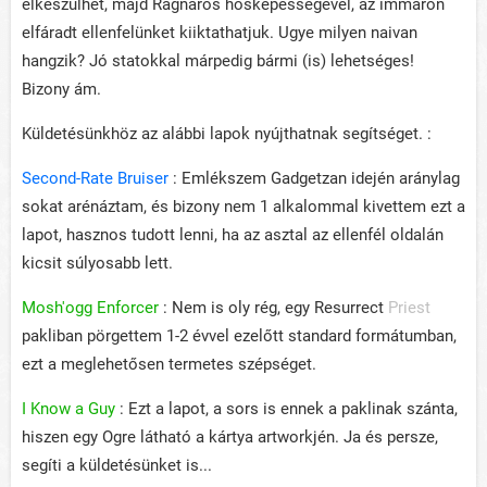
elkészülhet, majd Ragnaros hősképességével, az immáron
elfáradt ellenfelünket kiiktathatjuk. Ugye milyen naivan
hangzik? Jó statokkal márpedig bármi (is) lehetséges!
Bizony ám.
Küldetésünkhöz az alábbi lapok nyújthatnak segítséget. :
Second-Rate Bruiser
: Emlékszem Gadgetzan idején aránylag
sokat arénáztam, és bizony nem 1 alkalommal kivettem ezt a
lapot, hasznos tudott lenni, ha az asztal az ellenfél oldalán
kicsit súlyosabb lett.
Mosh'ogg Enforcer
: Nem is oly rég, egy Resurrect
Priest
pakliban pörgettem 1-2 évvel ezelőtt standard formátumban,
ezt a meglehetősen termetes szépséget.
I Know a Guy
: Ezt a lapot, a sors is ennek a paklinak szánta,
hiszen egy Ogre látható a kártya artworkjén. Ja és persze,
segíti a küldetésünket is...