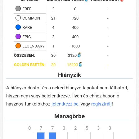
FREE
2
0
-
COMMON
21
720
-
RARE
4
400
-
EPIC
2
400
-
LEGENDARY
1
1600
-
ÖSSZESEN:
30
3120
-
GOLDEN ESETÉN:
30
15200
-
Hiányzik
A hiányzó dustot és a neked hiányzó lapokat nem láthatod,
hiszen nem vagy bejelentkezve. Ilyen és ehhez hasonló
hasznos funkciókhoz
jelentkezz be
, vagy
regisztrálj
!
Managörbe