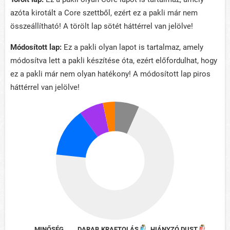
azóta kirotált a Core szettből, ezért ez a pakli már nem
összeállítható! A törölt lap sötét háttérrel van jelölve!
Módosított lap:
Ez a pakli olyan lapot is tartalmaz, amely
módosítva lett a pakli készítése óta, ezért előfordulhat, hogy
ez a pakli már nem olyan hatékony! A módosított lap piros
háttérrel van jelölve!
MINŐSÉG
DARAB
KRAFTOLÁS
HIÁNYZÓ DUST