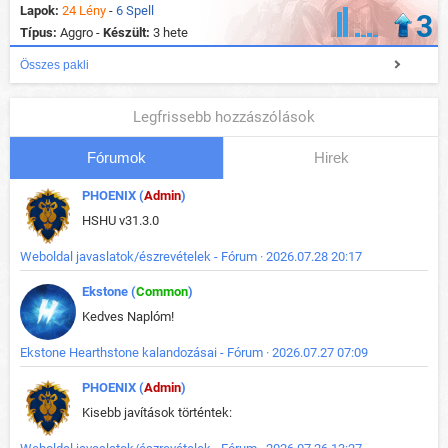
Lapok:
24 Lény
-
6 Spell
3
Típus:
Aggro -
Készült:
3 hete
Összes pakli
Legfrissebb hozzászólások
Fórumok
Hirek
PHOENIX (
Admin
)
HSHU v31.3.0
Weboldal javaslatok/észrevételek - Fórum · 2026.07.28 20:17
Ekstone (
Common
)
Kedves Naplóm!
Ekstone Hearthstone kalandozásai - Fórum · 2026.07.27 07:09
PHOENIX (
Admin
)
Kisebb javítások történtek: