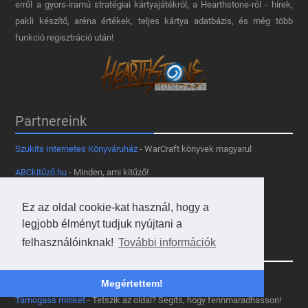
erről a gyors-iramú stratégiai kártyajátékról, a Hearthstone-ról - hírek,
pakli készítő, aréna értékek, teljes kártya adatbázis, és még több
funkció regisztráció után!
Partnereink
Szukits Internetes Könyváruház
- WarCraft könyvek magyarul
ABCkitűző.hu
- Minden, ami kitűző!
Diablo Hungary
- Hivatalos magyar Diablo rajongói oldal
Ez az oldal cookie-kat használ, hogy a
Blizzard Entertainment
- A legjobb játékok készítői
legjobb élményt tudjuk nyújtani a
felhasználóinknak!
További információk
Egyebek
Cikk beküldése
- Van egy nagyszerű cikked? Küldd be nekünk!
Megértettem!
Támogass minket
- Tetszik az oldal? Segíts, hogy fennmaradhasson!