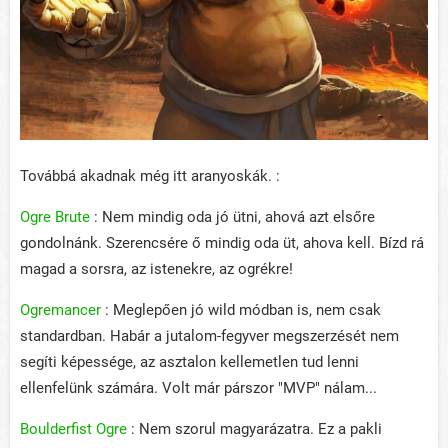
Továbbá akadnak még itt aranyoskák. :
Ogre Brute
: Nem mindig oda jó ütni, ahová azt elsőre
gondolnánk. Szerencsére ő mindig oda üt, ahova kell. Bízd rá
magad a sorsra, az istenekre, az ogrékre!
Ogremancer
: Meglepően jó wild módban is, nem csak
standardban. Habár a jutalom-fegyver megszerzését nem
segíti képessége, az asztalon kellemetlen tud lenni
ellenfelünk számára. Volt már párszor "MVP" nálam...
Boulderfist Ogre
: Nem szorul magyarázatra. Ez a pakli