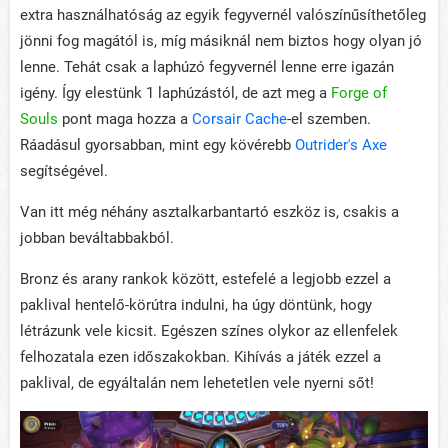
extra használhatóság az egyik fegyvernél valószínűsíthetőleg
jönni fog magától is, míg másiknál nem biztos hogy olyan jó
lenne. Tehát csak a laphúzó fegyvernél lenne erre igazán
igény. Így elestünk 1 laphúzástól, de azt meg a
Forge of
Souls
pont maga hozza a
Corsair Cache
-el szemben.
Ráadásul gyorsabban, mint egy kövérebb
Outrider's Axe
segítségével.
Van itt még néhány asztalkarbantartó eszköz is, csakis a
jobban beváltabbakból.
Bronz és arany rankok között, estefelé a legjobb ezzel a
paklival hentelő-körútra indulni, ha úgy döntünk, hogy
létrázunk vele kicsit. Egészen színes olykor az ellenfelek
felhozatala ezen időszakokban. Kihívás a játék ezzel a
paklival, de egyáltalán nem lehetetlen vele nyerni sőt!