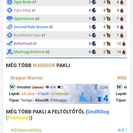
Ogre Brute
x1
3
4
4
Ogre Magi
x1
4
4
4
Ogremancer
x2
5
3
7
Second-Rate Bruiser
x2
5
4
5
Boulderfist Ogre
x1
6
6
7
Batterhead
x1
8
3
12
Mosh'ogg Enforcer
x2
8
2
14
MÉG TÖBB
WARRIOR
PAKLI
Dragon Warrior
Wild- M
5240
PHOENIX (
Admin
)
419
2
Alfons
Lapok:
24 Lény
-
4 Spell
-
2 Helyszín
Lapok:
22
4
Típus:
Tempo -
Készült:
5 hónapja
Típus:
Mi
MÉG TÖBB PAKLI A FELTÖLTŐTŐL
(
UndRDog
(
Premium
)
)
★Entomofóbia
★0 % 