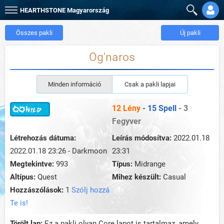
HEARTHSTONE
Magyarország
Összes pakli
Új pakli
Og'naros
Minden információ
Csak a pakli lapjai
12 Lény
- 15 Spell
- 3
Fegyver
Létrehozás dátuma:
Leírás módosítva:
2022.01.18
2022.01.18 23:26 - Darkmoon
23:31
Megtekintve:
993
Típus:
Midrange
Altípus:
Quest
Mihez készült:
Casual
Hozzászólások:
1
Szólj hozzá
Te is!
Törölt lap:
Ez a pakli olyan Core lapot is tartalmaz, amely