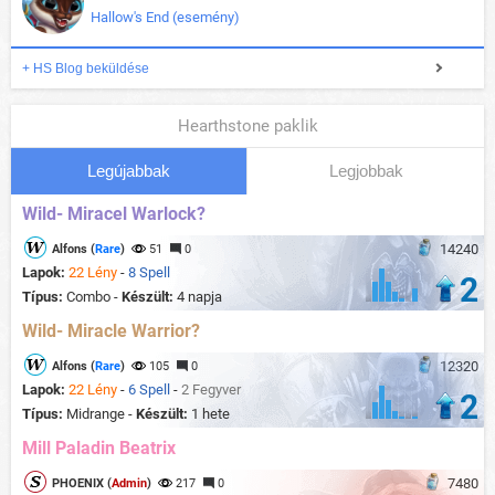
Hallow's End (esemény)
+ HS Blog beküldése
Hearthstone paklik
Legújabbak
Legjobbak
Wild- Miracel Warlock?
14240
Alfons (
Rare
)
51
0
Lapok:
22 Lény
-
8 Spell
2
Típus:
Combo -
Készült:
4 napja
Wild- Miracle Warrior?
12320
Alfons (
Rare
)
105
0
Lapok:
22 Lény
-
6 Spell
-
2 Fegyver
2
Típus:
Midrange -
Készült:
1 hete
Mill Paladin Beatrix
7480
PHOENIX (
Admin
)
217
0