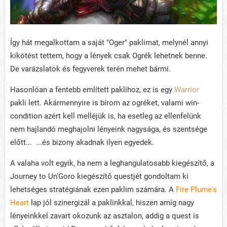
Így hát megalkottam a saját "Oger" paklimat, melynél annyi
kikötést tettem, hogy a lények csak Ogrék lehetnek benne.
De varázslatok és fegyverek terén mehet bármi.
Hasonlóan a fentebb említett paklihoz, ez is egy
Warrior
pakli lett. Akármennyire is bírom az ogréket, valami win-
condition azért kell melléjük is, ha esetleg az ellenfelünk
nem hajlandó meghajolni lényeink nagysága, és szentsége
előtt... ...és bizony akadnak ilyen egyedek.
A valaha volt egyik, ha nem a leghangulatosabb kiegészítő, a
Journey to Un'Goro kiegészítő questjét gondoltam ki
lehetséges stratégiának ezen paklim számára. A
Fire Plume's
Heart
lap jól szinergizál a paklinkkal, hiszen amíg nagy
lényeinkkel zavart okozunk az asztalon, addig a quest is