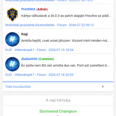
Weboldal javaslatok/észrevételek - Fórum · 2026.07.26 13:27
PHOENIX (
Admin
)
Kártya változások a 36.0.3-as patch alapján frissítve az adatbázisban (képek is cserélve).
Weboldal javaslatok/észrevételek - Fórum · 2026.07.22 09:12
Ragi
Amióta bejött, csak ezzel játszom. Viszont mint minden más - akár az alapjáték is, ez is baromira összetett lett. Néha már pár kör után is esélytelen az egész. Vagy irreállisan túltápol valaki, vagy lelép a partner, vagy csak hülye mint a segg. És amikor eljönne az én időm, na akkor jön el mindenki másé is. Engem jobban érdekelne, hogy ki milyen ratingen szokott játszani. Na ez lenne egy érdekes adat.
DUÓ - Vélemények? - Fórum · 2026.07.19 18:34
diablo0590 (
Common
)
Én azóta nem BG-zek amióta duo van. Pont azt szerettem benne, hogy rajtam múlik mi történik, nem pedig a társamon. Kérem vissza a régi BG-t :D
DUÓ - Vélemények? - Fórum · 2026.07.18 20:55
Több hozzászólás
A nap kártyája
Stormwind Champion