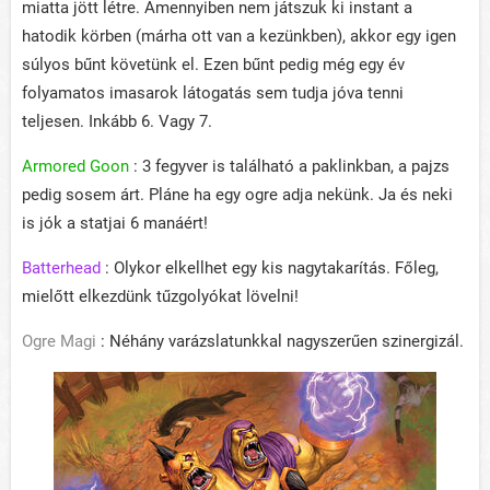
miatta jött létre. Amennyiben nem játszuk ki instant a
hatodik körben (márha ott van a kezünkben), akkor egy igen
súlyos bűnt követünk el. Ezen bűnt pedig még egy év
folyamatos imasarok látogatás sem tudja jóva tenni
teljesen. Inkább 6. Vagy 7.
Armored Goon
: 3 fegyver is található a paklinkban, a pajzs
pedig sosem árt. Pláne ha egy ogre adja nekünk. Ja és neki
is jók a statjai 6 manáért!
Batterhead
: Olykor elkellhet egy kis nagytakarítás. Főleg,
mielőtt elkezdünk tűzgolyókat lövelni!
Ogre Magi
: Néhány varázslatunkkal nagyszerűen szinergizál.