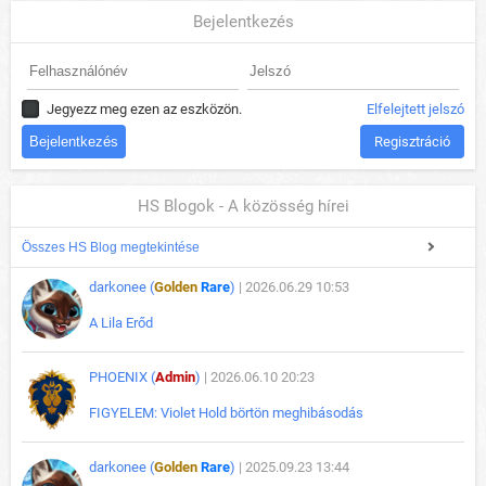
Bejelentkezés
Jegyezz meg ezen az eszközön.
Elfelejtett jelszó
Regisztráció
HS Blogok - A közösség hírei
Összes HS Blog megtekintése
darkonee (
Golden
Rare
)
| 2026.06.29 10:53
A Lila Erőd
PHOENIX (
Admin
)
| 2026.06.10 20:23
FIGYELEM: Violet Hold börtön meghibásodás
darkonee (
Golden
Rare
)
| 2025.09.23 13:44