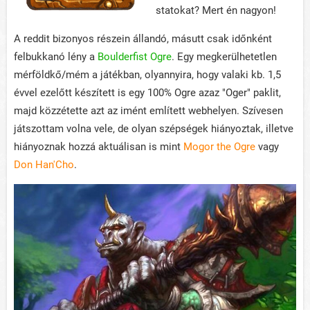
statokat? Mert én nagyon!
A reddit bizonyos részein állandó, másutt csak időnként
felbukkanó lény a
Boulderfist Ogre
. Egy megkerülhetetlen
mérföldkő/mém a játékban, olyannyira, hogy valaki kb. 1,5
évvel ezelőtt készített is egy 100% Ogre azaz "Oger" paklit,
majd közzétette azt az imént említett webhelyen. Szívesen
játszottam volna vele, de olyan szépségek hiányoztak, illetve
hiányoznak hozzá aktuálisan is mint
Mogor the Ogre
vagy
Don Han'Cho
.