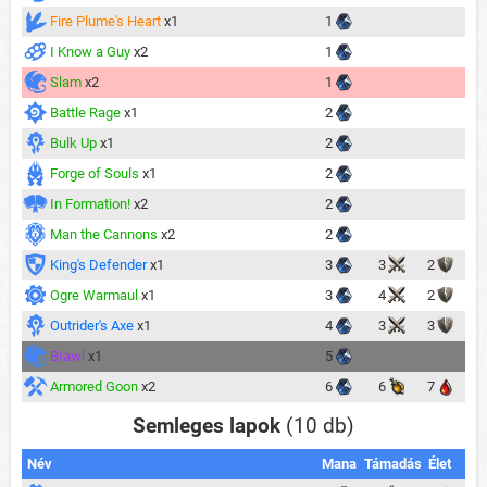
Fire Plume's Heart
x1
1
I Know a Guy
x2
1
Slam
x2
1
Battle Rage
x1
2
Bulk Up
x1
2
Forge of Souls
x1
2
In Formation!
x2
2
Man the Cannons
x2
2
King's Defender
x1
3
3
2
Ogre Warmaul
x1
3
4
2
Outrider's Axe
x1
4
3
3
Brawl
x1
5
Armored Goon
x2
6
6
7
Semleges lapok
(10 db)
Név
Mana
Támadás
Élet