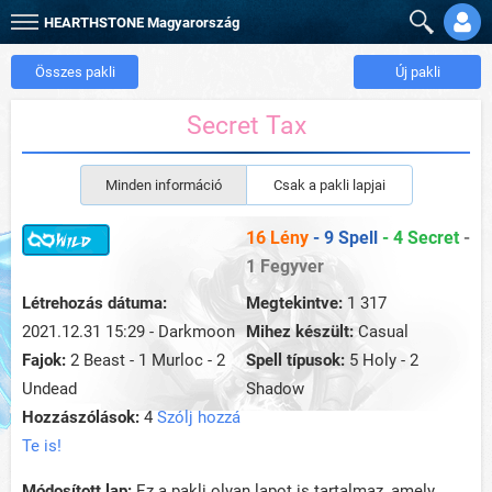
HEARTHSTONE
Magyarország
Összes pakli
Új pakli
Secret Tax
Minden információ
Csak a pakli lapjai
16 Lény
- 9 Spell
- 4 Secret
-
1 Fegyver
Létrehozás dátuma:
Megtekintve:
1 317
2021.12.31 15:29 - Darkmoon
Mihez készült:
Casual
Fajok:
2 Beast - 1 Murloc - 2
Spell típusok:
5 Holy - 2
Undead
Shadow
Hozzászólások:
4
Szólj hozzá
Te is!
Módosított lap:
Ez a pakli olyan lapot is tartalmaz, amely