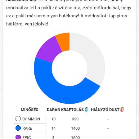
módosítva lett a pakli készítése óta, ezért előfordulhat, hogy
ez a pakli már nem olyan hatékony! A módosított lap piros
háttérrel van jelölve!
MINŐSÉG
DARAB
KRAFTOLÁS
HIÁNYZÓ DUST
COMMON
10
320
-
RARE
14
1400
-
EPIC
4
1600
-