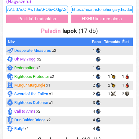
(Nagyszerű)
Paladin
lapok
(17 db)
Név
Pana
Támadás
Élet
Desperate Measures
x2
1
Oh My Yogg!
x2
1
Redemption
x2
1
Righteous Protector
x2
1
1
1
Murgur Murgurgle
x1
2
2
1
Sword of the Fallen
x1
2
1
2
Righteous Defense
x1
3
Call to Arms
x2
4
Dun Baldar Bridge
x2
4
Rally!
x2
4