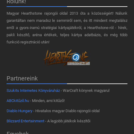
Rólunk!
Magyar Hearthstone​ rajongói oldal 2013 óta a közösségért! Nálunk
garantáltan nem maradsz le semmiről sem, és itt mindent megtalálsz
erről a gyors-iramú stratégiai kártyajátékról, a Hearthstone-ról - hírek,
pakli készítő, aréna értékek, teljes kártya adatbázis, és még több
funkció regisztráció után!
Partnereink
Szukits Internetes Könyváruház
- WarCraft könyvek magyarul
ABCkitűző.hu
- Minden, ami kitűző!
Diablo Hungary
- Hivatalos magyar Diablo rajongói oldal
Blizzard Entertainment
- A legjobb játékok készítői