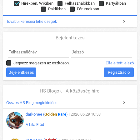
Hírekben, Wikiben
Felhasználókban
Kártyákban
Paklikban
Fórumokban
További keresési lehetőségek
Bejelentkezés
Jegyezz meg ezen az eszközön.
Elfelejtett jelszó
Regisztráció
HS Blogok - A közösség hírei
Összes HS Blog megtekintése
darkonee (
Golden
Rare
)
| 2026.06.29 10:53
A Lila Erőd