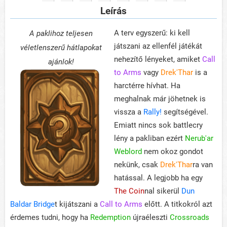
Leírás
A terv egyszerű: ki kell
A paklihoz teljesen
játszani az ellenfél játékát
véletlenszerű hátlapokat
nehezítő lényeket, amiket
Call
ajánlok!
to Arms
vagy
Drek'Thar
is a
harctérre hívhat. Ha
meghalnak már jöhetnek is
vissza a
Rally!
segítségével.
Emiatt nincs sok battlecry
lény a pakliban ezért
Nerub'ar
Weblord
nem okoz gondot
nekünk, csak
Drek'Thar
ra van
hatással. A legjobb ha egy
The Coin
nal sikerül
Dun
Baldar Bridge
t kijátszani a
Call to Arms
előtt. A titkokról azt
érdemes tudni, hogy ha
Redemption
újraéleszti
Crossroads