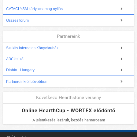
CATACLYSM kártyacsomag nyitás
Összes fórum
Partnereink
Szukits Internetes Könyváruház
ABCkitüző
Diablo - Hungary
Partnereinkről bővebben
Következő Hearthstone verseny
Online HearthCup - WORTEX elődöntő
A jelentkezés lezárult, kezdés hamarosan!