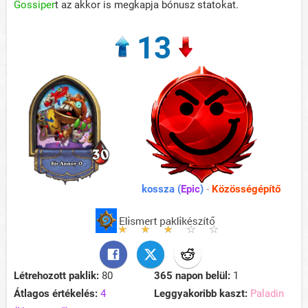
Gossiper
t az akkor is megkapja bónusz statokat.
13
kossza (
Epic
)
-
Közösségépítő
Létrehozott paklik:
80
365 napon belül:
1
Átlagos értékelés:
4
Leggyakoribb kaszt:
Paladin