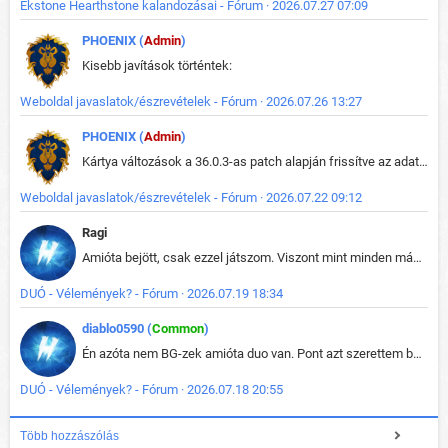
Ekstone Hearthstone kalandozásai - Fórum · 2026.07.27 07:09
PHOENIX (
Admin
)
Kisebb javítások történtek:
Weboldal javaslatok/észrevételek - Fórum · 2026.07.26 13:27
PHOENIX (
Admin
)
Kártya változások a 36.0.3-as patch alapján frissítve az adatbázisban (képek is cserélve).
Weboldal javaslatok/észrevételek - Fórum · 2026.07.22 09:12
Ragi
Amióta bejött, csak ezzel játszom. Viszont mint minden más - akár az alapjáték is, ez is baromira összetett lett. Néha már pár kör után is esélytelen az egész. Vagy irreállisan túltápol valaki, vagy lelép a partner, vagy csak hülye mint a segg. És amikor eljönne az én időm, na akkor jön el mindenki másé is. Engem jobban érdekelne, hogy ki milyen ratingen szokott játszani. Na ez lenne egy érdekes adat.
DUÓ - Vélemények? - Fórum · 2026.07.19 18:34
diablo0590 (
Common
)
Én azóta nem BG-zek amióta duo van. Pont azt szerettem benne, hogy rajtam múlik mi történik, nem pedig a társamon. Kérem vissza a régi BG-t :D
DUÓ - Vélemények? - Fórum · 2026.07.18 20:55
Több hozzászólás