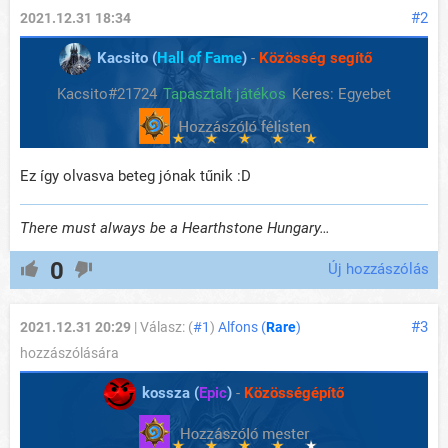
#2
2021.12.31 18:34
Kacsito (
Hall of Fame
)
-
Közösség segítő
Kacsito#21724
Tapasztalt játékos
Keres: Egyebet
Ez így olvasva beteg jónak tűnik :D
There must always be a Hearthstone Hungary…
0
Új hozzászólás
#3
2021.12.31 20:29
| Válasz: (
#1
)
Alfons (
Rare
)
hozzászólására
kossza (
Epic
)
-
Közösségépítő