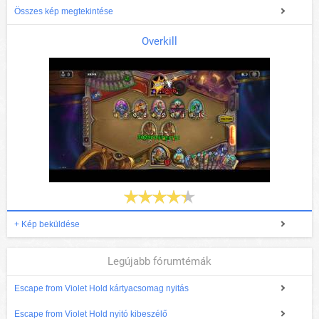
Összes kép megtekintése
Overkill
+ Kép beküldése
Legújabb fórumtémák
Escape from Violet Hold kártyacsomag nyitás
Escape from Violet Hold nyitó kibeszélő