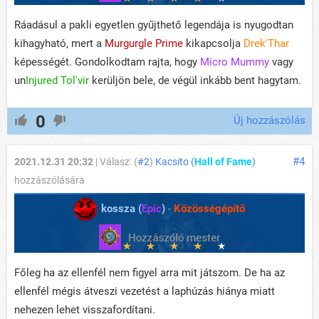
Ráadásul a pakli egyetlen gyűjthető legendája is nyugodtan
kihagyható, mert a
Murgurgle Prime
kikapcsolja
Drek'Thar
képességét. Gondolkodtam rajta, hogy
Micro Mummy
vagy
un
Injured Tol'vir
kerüljön bele, de végül inkább bent hagytam.
0
Új hozzászólás
#4
2021.12.31 20:32
| Válasz: (
#2
)
Kacsito (
Hall of Fame
)
hozzászólására
kossza (
Epic
)
-
Közösségépítő
Főleg ha az ellenfél nem figyel arra mit játszom. De ha az
ellenfél mégis átveszi vezetést a laphúzás hiánya miatt
nehezen lehet visszafordítani.