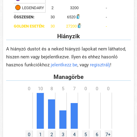
LEGENDARY
2
3200
-
ÖSSZESEN:
30
6520
-
GOLDEN ESETÉN:
30
27200
-
Hiányzik
A hiányzó dustot és a neked hiányzó lapokat nem láthatod,
hiszen nem vagy bejelentkezve. Ilyen és ehhez hasonló
hasznos funkciókhoz
jelentkezz be
, vagy
regisztrálj
!
Managörbe
0
1
2
3
4
5
6
7+