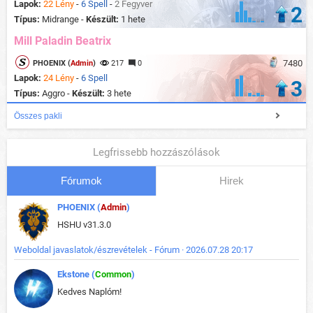
Lapok:
22 Lény
-
6 Spell
-
2 Fegyver
2
Típus:
Midrange -
Készült:
1 hete
Mill Paladin Beatrix
7480
PHOENIX (
Admin
)
217
0
Lapok:
24 Lény
-
6 Spell
3
Típus:
Aggro -
Készült:
3 hete
Összes pakli
Legfrissebb hozzászólások
Fórumok
Hirek
PHOENIX (
Admin
)
HSHU v31.3.0
Weboldal javaslatok/észrevételek - Fórum · 2026.07.28 20:17
Ekstone (
Common
)
Kedves Naplóm!