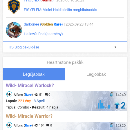
PHOENIX (
Admin
)
| 2026.06.10 20:23
FIGYELEM: Violet Hold börtön meghibásodás
darkonee (
Golden
Rare
)
| 2025.09.23 13:44
Hallow's End (esemény)
+ HS Blog beküldése
Hearthstone paklik
Legújabbak
Legjobbak
Wild- Miracel Warlock?
14240
Alfons (
Rare
)
51
0
Lapok:
22 Lény
-
8 Spell
2
Típus:
Combo -
Készült:
4 napja
Wild- Miracle Warrior?
12320
Alfons (
Rare
)
104
0