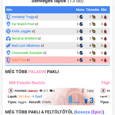
Semleges lapok
(13 db)
Név
Mana
Támadás
Élet
Irondeep Trogg
x2
1
1
2
Far Watch Post
x2
2
2
3
Knife Juggler
x2
2
3
2
Nerub'ar Weblord
x2
2
1
4
Bad Luck Albatross
x2
3
4
3
Crossroads Gossiper
x2
3
4
3
Drek'Thar
x1
4
4
4
MÉG TÖBB
PALADIN
PAKLI
Mill Paladin Beatrix
Flight 
7480
PHOENIX (
Admin
)
217
0
PHOEN
Lapok:
24 Lény
-
6 Spell
Lapok:
22 Lé
3
Típus:
Aggro -
Készült:
3 hete
Típus:
Ag
MÉG TÖBB PAKLI A FELTÖLTŐTŐL
(
kossza (
Epic
)
)