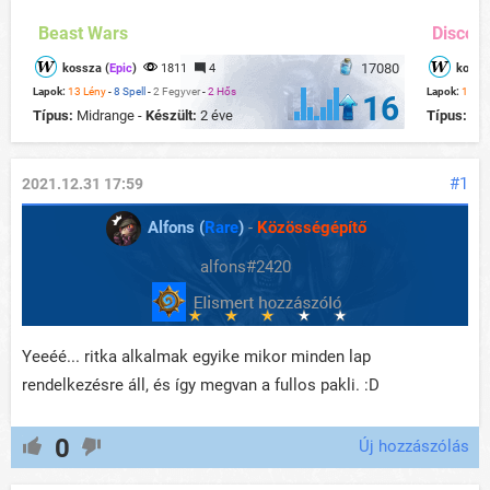
Beast Wars
Disco K
17080
kossza (
Epic
)
1811
4
kossz
Lapok:
13 Lény
-
8 Spell
-
2 Fegyver
-
2 Hős
Lapok:
19 Lé
16
Típus:
Midrange -
Készült:
2 éve
Típus:
Mi
#1
2021.12.31 17:59
Alfons (
Rare
)
-
Közösségépítő
alfons#2420
Yeeéé... ritka alkalmak egyike mikor minden lap
rendelkezésre áll, és így megvan a fullos pakli. :D
0
Új hozzászólás