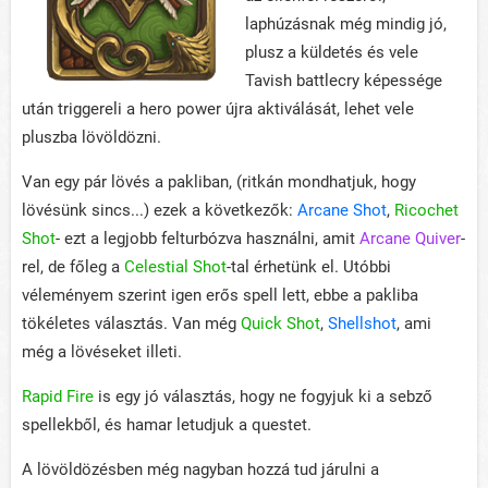
laphúzásnak még mindig jó,
plusz a küldetés és vele
Tavish battlecry képessége
után triggereli a hero power újra aktiválását, lehet vele
pluszba lövöldözni.
Van egy pár lövés a pakliban, (ritkán mondhatjuk, hogy
lövésünk sincs...) ezek a következők:
Arcane Shot
,
Ricochet
Shot
- ezt a legjobb felturbózva használni, amit
Arcane Quiver
-
rel, de főleg a
Celestial Shot
-tal érhetünk el. Utóbbi
véleményem szerint igen erős spell lett, ebbe a pakliba
tökéletes választás. Van még
Quick Shot
,
Shellshot
, ami
még a lövéseket illeti.
Rapid Fire
is egy jó választás, hogy ne fogyjuk ki a sebző
spellekből, és hamar letudjuk a questet.
A lövöldözésben még nagyban hozzá tud járulni a