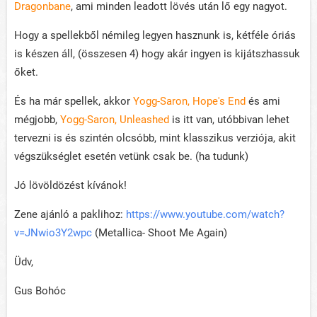
Dragonbane
, ami minden leadott lövés után lő egy nagyot.
Hogy a spellekből némileg legyen hasznunk is, kétféle óriás
is készen áll, (összesen 4) hogy akár ingyen is kijátszhassuk
őket.
És ha már spellek, akkor
Yogg-Saron, Hope's End
és ami
mégjobb,
Yogg-Saron, Unleashed
is itt van, utóbbivan lehet
tervezni is és szintén olcsóbb, mint klasszikus verziója, akit
végszükséglet esetén vetünk csak be. (ha tudunk)
Jó lövöldözést kívánok!
Zene ajánló a paklihoz:
https://www.youtube.com/watch?
v=JNwio3Y2wpc
(Metallica- Shoot Me Again)
Üdv,
Gus Bohóc