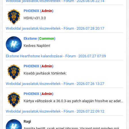
Weboldal javaslatok/észrevételek - Fórum · 2026.08.06 22:14
PHOENIX (
Admin
)
HSHU v31.3.0
Weboldal javaslatok/észrevételek - Fórum · 2026.07.28 20:17
Ekstone (
Common
)
Kedves Naplóm!
Ekstone Hearthstone kalandozásai - Fórum · 2026.07.27 07:09
PHOENIX (
Admin
)
Kisebb javítások történtek:
Weboldal javaslatok/észrevételek - Fórum · 2026.07.26 13:27
PHOENIX (
Admin
)
Kártya változások a 36.0.3-as patch alapján frissítve az adatbázisban (képek is cserélve).
Weboldal javaslatok/észrevételek - Fórum · 2026.07.22 09:12
Ragi
Amióta bejött, csak ezzel játszom. Viszont mint minden más - akár az alapjáték is, ez is baromira összetett lett. Néha már pár kör után is esélytelen az egész. Vagy irreállisan túltápol valaki, vagy lelép a partner, vagy csak hülye mint a segg. És amikor eljönne az én időm, na akkor jön el mindenki másé is. Engem jobban érdekelne, hogy ki milyen ratingen szokott játszani. Na ez lenne egy érdekes adat.