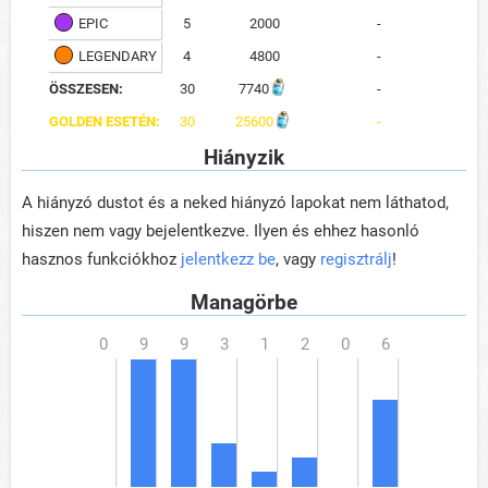
EPIC
5
2000
-
LEGENDARY
4
4800
-
ÖSSZESEN:
30
7740
-
GOLDEN ESETÉN:
30
25600
-
Hiányzik
A hiányzó dustot és a neked hiányzó lapokat nem láthatod,
hiszen nem vagy bejelentkezve. Ilyen és ehhez hasonló
hasznos funkciókhoz
jelentkezz be
, vagy
regisztrálj
!
Managörbe