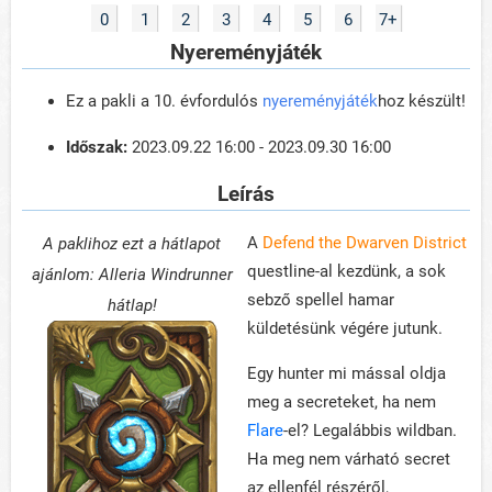
0
1
2
3
4
5
6
7+
Nyereményjáték
Ez a pakli a 10. évfordulós
nyereményjáték
hoz készült!
Időszak:
2023.09.22 16:00 - 2023.09.30 16:00
Leírás
A
Defend the Dwarven District
A paklihoz ezt a hátlapot
questline-al kezdünk, a sok
ajánlom: Alleria Windrunner
sebző spellel hamar
hátlap!
küldetésünk végére jutunk.
Egy hunter mi mással oldja
meg a secreteket, ha nem
Flare
-el? Legalábbis wildban.
Ha meg nem várható secret
az ellenfél részéről,