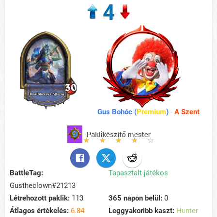
4
Gus Bohóc (
Premium
)
-
A Szent
BattleTag:
Tapasztalt játékos
Gustheclown#21213
Létrehozott paklik:
113
365 napon belül:
0
Átlagos értékelés:
6.84
Leggyakoribb kaszt:
Hunter