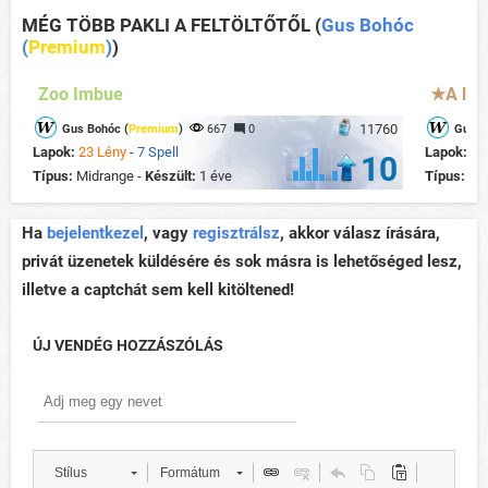
MÉG TÖBB PAKLI A FELTÖLTŐTŐL
(
Gus Bohóc
(
Premium
)
)
Zoo Imbue
★A leg
11760
Gus Bohóc (
Premium
)
667
0
Gus B
Lapok:
23 Lény
-
7 Spell
Lapok:
15
10
Típus:
Midrange -
Készült:
1 éve
Típus:
Con
Ha
bejelentkezel
, vagy
regisztrálsz
, akkor válasz írására,
privát üzenetek küldésére és sok másra is lehetőséged lesz,
illetve a captchát sem kell kitöltened!
ÚJ VENDÉG HOZZÁSZÓLÁS
Stílus
Formátum