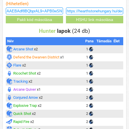
(Hihetetlen)
Hunter
lapok
(24 db)
Név
Pana
Támadás
Élet
Arcane Shot
x2
1
Defend the Dwarven District
x1
1
Flare
x2
1
Ricochet Shot
x2
1
Tracking
x2
1
Arcane Quiver
x1
2
Conjured Arrow
x2
2
Explosive Trap
x2
2
Quick Shot
x2
2
Rapid Fire
x2
2