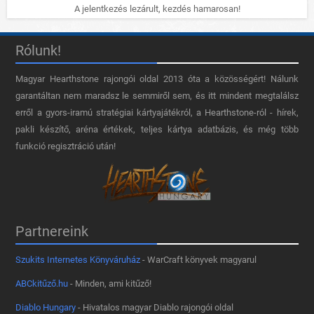
A jelentkezés lezárult, kezdés hamarosan!
Rólunk!
Magyar Hearthstone​ rajongói oldal 2013 óta a közösségért! Nálunk
garantáltan nem maradsz le semmiről sem, és itt mindent megtalálsz
erről a gyors-iramú stratégiai kártyajátékról, a Hearthstone-ról - hírek,
pakli készítő, aréna értékek, teljes kártya adatbázis, és még több
funkció regisztráció után!
Partnereink
Szukits Internetes Könyváruház
- WarCraft könyvek magyarul
ABCkitűző.hu
- Minden, ami kitűző!
Diablo Hungary
- Hivatalos magyar Diablo rajongói oldal