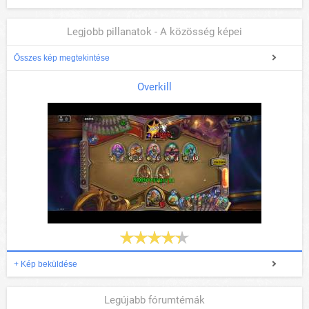
Legjobb pillanatok - A közösség képei
Összes kép megtekintése
Overkill
+ Kép beküldése
Legújabb fórumtémák