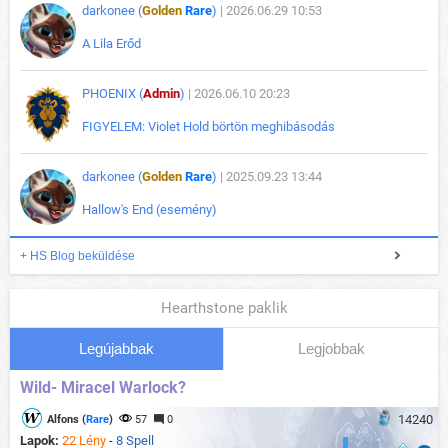
darkonee (
Golden
Rare
)
| 2026.06.29 10:53
A Lila Erőd
PHOENIX (
Admin
)
| 2026.06.10 20:23
FIGYELEM: Violet Hold börtön meghibásodás
darkonee (
Golden
Rare
)
| 2025.09.23 13:44
Hallow's End (esemény)
+ HS Blog beküldése
Hearthstone paklik
Legújabbak
Legjobbak
Wild- Miracel Warlock?
14240
Alfons (
Rare
)
57
0
Lapok:
22 Lény
-
8 Spell