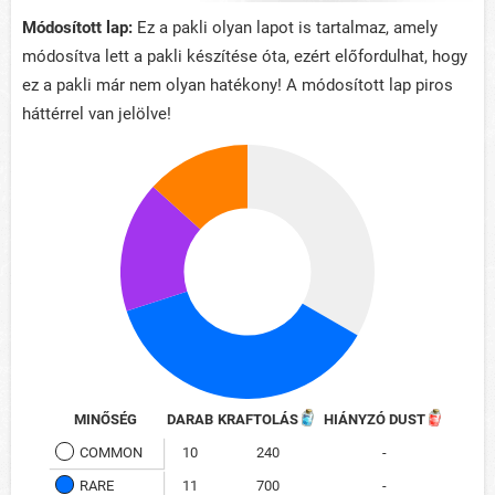
Módosított lap:
Ez a pakli olyan lapot is tartalmaz, amely
módosítva lett a pakli készítése óta, ezért előfordulhat, hogy
ez a pakli már nem olyan hatékony! A módosított lap piros
háttérrel van jelölve!
MINŐSÉG
DARAB
KRAFTOLÁS
HIÁNYZÓ DUST
COMMON
10
240
-
RARE
11
700
-