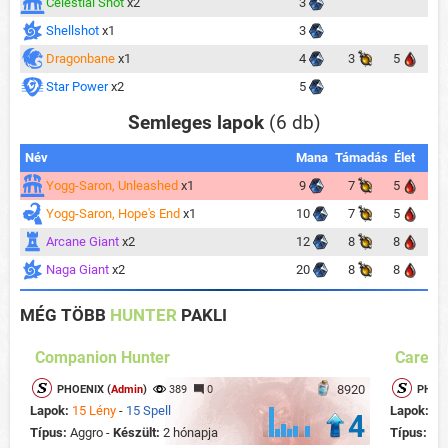
Celestial Shot
x2
3
Shellshot
x1
3
Dragonbane
x1
4
3
5
Star Power
x2
5
Semleges lapok
(6 db)
Név
Mana
Támadás
Élet
Yogg-Saron, Unleashed
x1
9
7
5
Yogg-Saron, Hope's End
x1
10
7
5
Arcane Giant
x2
12
8
8
Naga Giant
x2
20
8
8
MÉG TÖBB
HUNTER
PAKLI
Companion Hunter
Careta
8920
PHOENIX (
Admin
)
389
0
PHOEN
Lapok:
15 Lény
-
15 Spell
Lapok:
14
4
Típus:
Aggro -
Készült:
2 hónapja
Típus:
Te