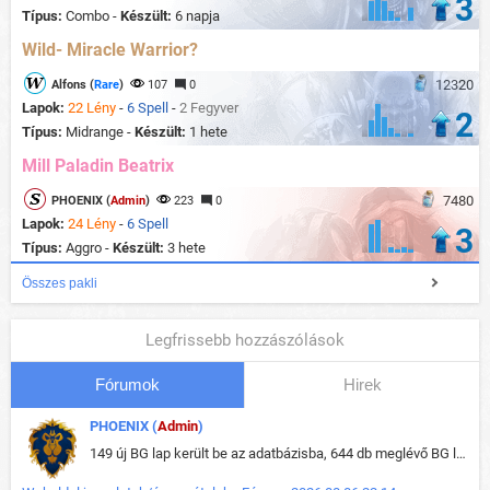
3
Típus:
Combo -
Készült:
6 napja
Wild- Miracle Warrior?
12320
Alfons (
Rare
)
107
0
Lapok:
22 Lény
-
6 Spell
-
2 Fegyver
2
Típus:
Midrange -
Készült:
1 hete
Mill Paladin Beatrix
7480
PHOENIX (
Admin
)
223
0
Lapok:
24 Lény
-
6 Spell
3
Típus:
Aggro -
Készült:
3 hete
Összes pakli
Legfrissebb hozzászólások
Fórumok
Hirek
PHOENIX (
Admin
)
149 új BG lap került be az adatbázisba, 644 db meglévő BG lap módosult, bekerültek az új képek a megváltozott lapokhoz is.