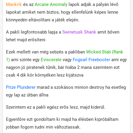
Mankrik
és az
Arcane Anomaly
lapok adják a pályán lévő
lapokat amiket nem biztos, hogy ellenfelünk képes lenne
könnyedén eltávolítani a játék elején.
A pakli legfontosabb lapja a
Swinetusk Shank
amit bőven
lehet majd erősíteni
Ezek mellett van még sebzés a pakliban
Wicked Stab (Rank
1)
ami szinte egy
Eviscerate
vagy
Fogsail Freebooter
ami egy
nagyon jó piratenek tűnik, bár hiába 2 mana szerintem ezt
csak 4 dik kör környéken lesz kijátszva
Prize Plunderer
marad a szokásos minion destroy ha esetleg
egy lap az útban állna
Szerintem ez a pakli egész erős lesz, majd kiderül.
Egyenlőre ezt gondoltam ki majd ha élésben kipróbáltam
jobban fogom tudni min változtassak.