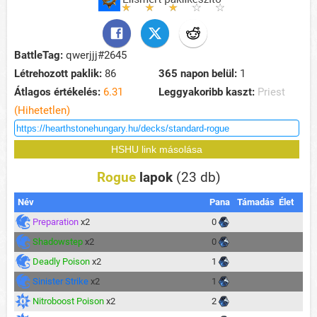
BattleTag:
qwerjjj#2645
Létrehozott paklik:
86
365 napon belül:
1
Átlagos értékelés:
6.31
Leggyakoribb kaszt:
Priest
(Hihetetlen)
Rogue
lapok
(23 db)
Név
Pana
Támadás
Élet
Preparation
x2
0
Shadowstep
x2
0
Deadly Poison
x2
1
Sinister Strike
x2
1
Nitroboost Poison
x2
2