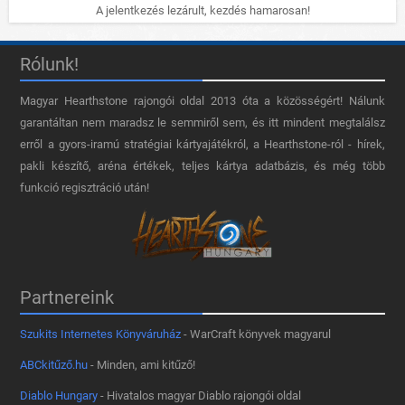
A jelentkezés lezárult, kezdés hamarosan!
Rólunk!
Magyar Hearthstone​ rajongói oldal 2013 óta a közösségért! Nálunk
garantáltan nem maradsz le semmiről sem, és itt mindent megtalálsz
erről a gyors-iramú stratégiai kártyajátékról, a Hearthstone-ról - hírek,
pakli készítő, aréna értékek, teljes kártya adatbázis, és még több
funkció regisztráció után!
Partnereink
Szukits Internetes Könyváruház
- WarCraft könyvek magyarul
ABCkitűző.hu
- Minden, ami kitűző!
Diablo Hungary
- Hivatalos magyar Diablo rajongói oldal