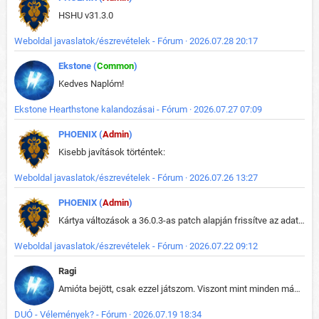
HSHU v31.3.0
Weboldal javaslatok/észrevételek - Fórum · 2026.07.28 20:17
Ekstone (
Common
)
Kedves Naplóm!
Ekstone Hearthstone kalandozásai - Fórum · 2026.07.27 07:09
PHOENIX (
Admin
)
Kisebb javítások történtek:
Weboldal javaslatok/észrevételek - Fórum · 2026.07.26 13:27
PHOENIX (
Admin
)
Kártya változások a 36.0.3-as patch alapján frissítve az adatbázisban (képek is cserélve).
Weboldal javaslatok/észrevételek - Fórum · 2026.07.22 09:12
Ragi
Amióta bejött, csak ezzel játszom. Viszont mint minden más - akár az alapjáték is, ez is baromira összetett lett. Néha már pár kör után is esélytelen az egész. Vagy irreállisan túltápol valaki, vagy lelép a partner, vagy csak hülye mint a segg. És amikor eljönne az én időm, na akkor jön el mindenki másé is. Engem jobban érdekelne, hogy ki milyen ratingen szokott játszani. Na ez lenne egy érdekes adat.
DUÓ - Vélemények? - Fórum · 2026.07.19 18:34