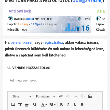
MÉG TÖBB PAKLI A FELTÖLTŐTŐL
(
Qwerjjj34 (
Rare
)
)
Anti owl lock
Az álla
9120
Qwerjjj34 (
Rare
)
1421
0
Qwerjj
Lapok:
17 Lény
-
11 Spell
-
2 Fegyver
Lapok:
16
16
Készült:
4 éve
Készült:
2
Ha
bejelentkezel
, vagy
regisztrálsz
, akkor válasz írására,
privát üzenetek küldésére és sok másra is lehetőséged lesz,
illetve a captchát sem kell kitöltened!
ÚJ VENDÉG HOZZÁSZÓLÁS
Stílus
Formátum