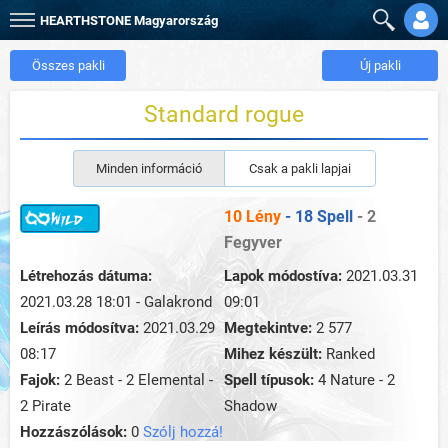
HEARTHSTONE
Magyarország
Összes pakli
Új pakli
Standard rogue
Minden információ
Csak a pakli lapjai
10 Lény
- 18 Spell
- 2
Fegyver
Létrehozás dátuma:
Lapok módostíva:
2021.03.31
2021.03.28 18:01 - Galakrond
09:01
Leírás módosítva:
2021.03.29
Megtekintve:
2 577
08:17
Mihez készült:
Ranked
Fajok:
2 Beast - 2 Elemental -
Spell típusok:
4 Nature - 2
2 Pirate
Shadow
Hozzászólások:
0
Szólj hozzá!