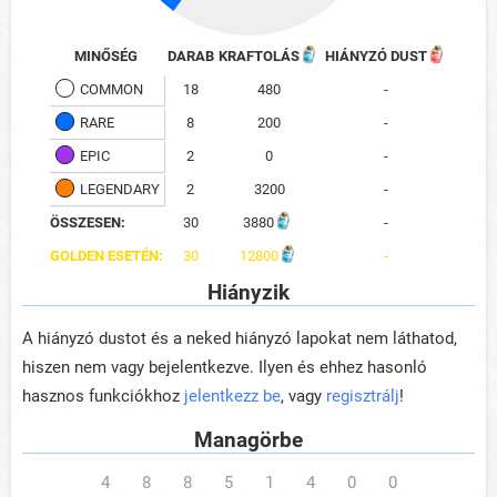
MINŐSÉG
DARAB
KRAFTOLÁS
HIÁNYZÓ DUST
COMMON
18
480
-
RARE
8
200
-
EPIC
2
0
-
LEGENDARY
2
3200
-
ÖSSZESEN:
30
3880
-
GOLDEN ESETÉN:
30
12800
-
Hiányzik
A hiányzó dustot és a neked hiányzó lapokat nem láthatod,
hiszen nem vagy bejelentkezve. Ilyen és ehhez hasonló
hasznos funkciókhoz
jelentkezz be
, vagy
regisztrálj
!
Managörbe