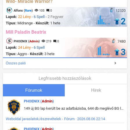
Wild- Miracle Warrior?
12320
Alfons (
Rare
)
105
0
Lapok:
22 Lény
-
6 Spell
-
2 Fegyver
2
Típus:
Midrange -
Készült:
1 hete
Mill Paladin Beatrix
7480
PHOENIX (
Admin
)
219
0
Lapok:
24 Lény
-
6 Spell
3
Típus:
Aggro -
Készült:
3 hete
Összes pakli
Legfrissebb hozzászólások
Fórumok
Hirek
PHOENIX (
Admin
)
149 új BG lap került be az adatbázisba, 644 db meglévő BG lap módosult, bekerültek az új képek a megváltozott lapokhoz is.
Weboldal javaslatok/észrevételek - Fórum · 2026.08.06 22:14
PHOENIX (
Admin
)