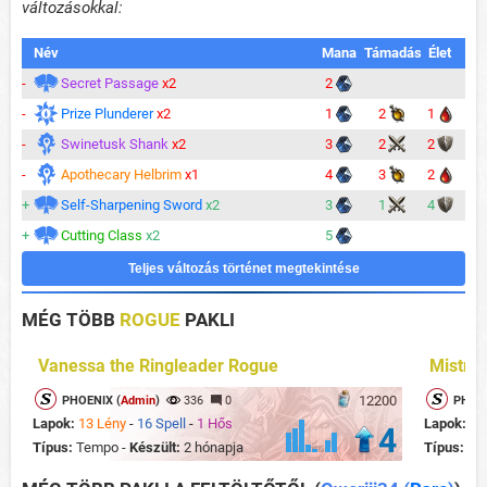
változásokkal:
Név
Mana
Támadás
Élet
-
Secret Passage
x2
2
-
Prize Plunderer
x2
1
2
1
-
Swinetusk Shank
x2
3
2
2
-
Apothecary Helbrim
x1
4
3
2
+
Self-Sharpening Sword
x2
3
1
4
+
Cutting Class
x2
5
Teljes változás történet megtekintése
MÉG TÖBB
ROGUE
PAKLI
Vanessa the Ringleader Rogue
Mistre
12200
PHOENIX (
Admin
)
336
0
PHOEN
Lapok:
13 Lény
-
16 Spell
-
1 Hős
Lapok:
15
4
Típus:
Tempo -
Készült:
2 hónapja
Típus:
Te