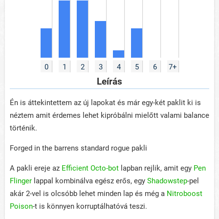
0
1
2
3
4
5
6
7+
Leírás
Én is áttekintettem az új lapokat és már egy-két paklit ki is
néztem amit érdemes lehet kipróbálni mielőtt valami balance
történik.
Forged in the barrens standard rogue pakli
A pakli ereje az
Efficient Octo-bot
lapban rejlik, amit egy
Pen
Flinger
lappal kombinálva egész erős, egy
Shadowstep
-pel
akár 2-vel is olcsóbb lehet minden lap és még a
Nitroboost
Poison
-t is könnyen korruptálhatóvá teszi.