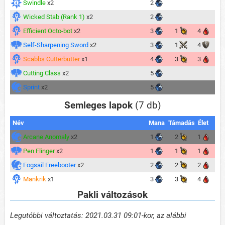
Swindle
x2
2
Wicked Stab (Rank 1)
x2
2
Efficient Octo-bot
x2
3
1
4
Self-Sharpening Sword
x2
3
1
4
Scabbs Cutterbutter
x1
4
3
3
Cutting Class
x2
5
Sprint
x2
5
Semleges lapok
(7 db)
Név
Mana
Támadás
Élet
Arcane Anomaly
x2
1
2
1
Pen Flinger
x2
1
1
1
Fogsail Freebooter
x2
2
2
2
Mankrik
x1
3
3
4
Pakli változások
Legutóbbi változtatás: 2021.03.31 09:01-kor, az alábbi