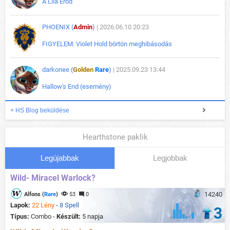
A Lila Erőd
PHOENIX (
Admin
)
| 2026.06.10 20:23
FIGYELEM: Violet Hold börtön meghibásodás
darkonee (
Golden
Rare
)
| 2025.09.23 13:44
Hallow's End (esemény)
+ HS Blog beküldése
Hearthstone paklik
Legújabbak
Legjobbak
Wild- Miracel Warlock?
14240
Alfons (
Rare
)
53
0
Lapok:
22 Lény
-
8 Spell
3
Típus:
Combo -
Készült:
5 napja