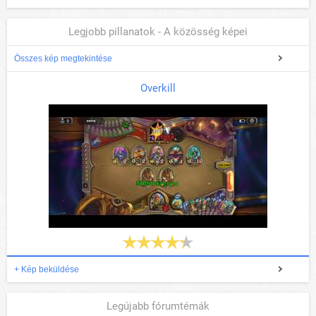
Legjobb pillanatok - A közösség képei
Összes kép megtekintése
Overkill
+ Kép beküldése
Legújabb fórumtémák