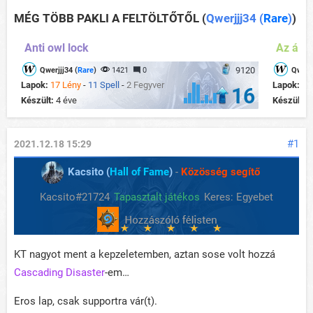
MÉG TÖBB PAKLI A FELTÖLTŐTŐL
(
Qwerjjj34 (
Rare
)
)
Anti owl lock
Az álla
9120
Qwerjjj34 (
Rare
)
1421
0
Qwerjj
Lapok:
17 Lény
-
11 Spell
-
2 Fegyver
Lapok:
16
16
Készült:
4 éve
Készült:
2
#1
2021.12.18 15:29
Kacsito (
Hall of Fame
)
-
Közösség segítő
Kacsito#21724
Tapasztalt játékos
Keres: Egyebet
KT nagyot ment a kepzeletemben, aztan sose volt hozzá
Cascading Disaster
-em…
Eros lap, csak supportra vár(t).