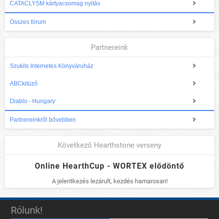
CATACLYSM kártyacsomag nyitás
Összes fórum
Partnereink
Szukits Internetes Könyváruház
ABCkitüző
Diablo - Hungary
Partnereinkről bővebben
Következő Hearthstone verseny
Online HearthCup - WORTEX elődöntő
A jelentkezés lezárult, kezdés hamarosan!
Rólunk!