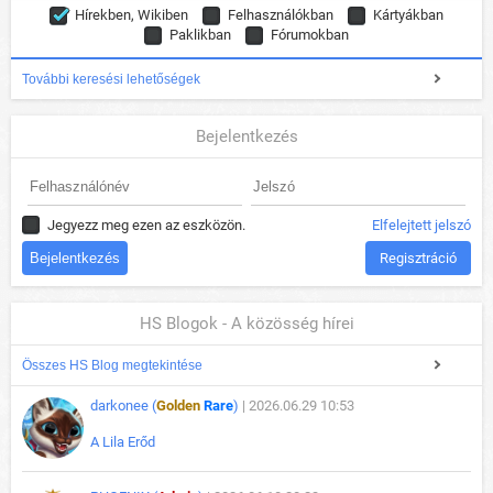
Hírekben, Wikiben
Felhasználókban
Kártyákban
Paklikban
Fórumokban
További keresési lehetőségek
Bejelentkezés
Jegyezz meg ezen az eszközön.
Elfelejtett jelszó
Regisztráció
HS Blogok - A közösség hírei
Összes HS Blog megtekintése
darkonee (
Golden
Rare
)
| 2026.06.29 10:53
A Lila Erőd