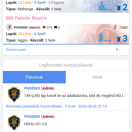
Lapok:
22 Lény
-
6 Spell
-
2 Fegyver
2
Típus:
Midrange -
Készült:
1 hete
Mill Paladin Beatrix
7480
PHOENIX (
Admin
)
219
0
Lapok:
24 Lény
-
6 Spell
3
Típus:
Aggro -
Készült:
3 hete
Összes pakli
Legfrissebb hozzászólások
Fórumok
Hirek
PHOENIX (
Admin
)
149 új BG lap került be az adatbázisba, 644 db meglévő BG lap módosult, bekerültek az új képek a megváltozott lapokhoz is.
Weboldal javaslatok/észrevételek - Fórum · 2026.08.06 22:14
PHOENIX (
Admin
)
HSHU v31.3.0