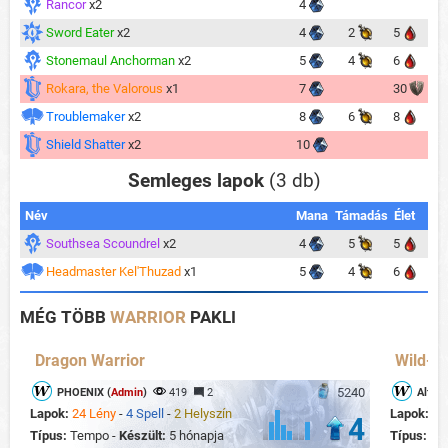
Rancor
x2
4
Sword Eater
x2
4
2
5
Stonemaul Anchorman
x2
5
4
6
Rokara, the Valorous
x1
7
30
Troublemaker
x2
8
6
8
Shield Shatter
x2
10
Semleges lapok
(3 db)
Név
Mana
Támadás
Élet
Southsea Scoundrel
x2
4
5
5
Headmaster Kel'Thuzad
x1
5
4
6
MÉG TÖBB
WARRIOR
PAKLI
Dragon Warrior
Wild- M
5240
PHOENIX (
Admin
)
419
2
Alfons
Lapok:
24 Lény
-
4 Spell
-
2 Helyszín
Lapok:
22
4
Típus:
Tempo -
Készült:
5 hónapja
Típus:
Mi