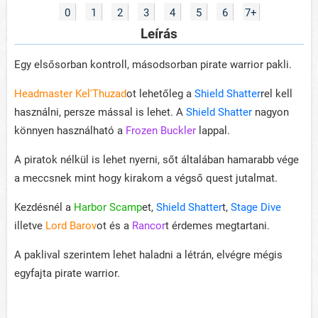
0
1
2
3
4
5
6
7+
Leírás
Egy elsősorban kontroll, másodsorban pirate warrior pakli.
Headmaster Kel'Thuzad
ot lehetőleg a
Shield Shatter
rel kell
használni, persze mással is lehet. A
Shield Shatter
nagyon
könnyen használható a
Frozen Buckler
lappal.
A piratok nélkül is lehet nyerni, sőt általában hamarabb vége
a meccsnek mint hogy kirakom a végső quest jutalmat.
Kezdésnél a
Harbor Scamp
et,
Shield Shatter
t,
Stage Dive
illetve
Lord Barov
ot és a
Rancor
t érdemes megtartani.
A paklival szerintem lehet haladni a létrán, elvégre mégis
egyfajta pirate warrior.