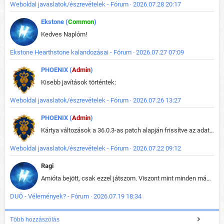
Weboldal javaslatok/észrevételek - Fórum · 2026.07.28 20:17
Ekstone (
Common
)
Kedves Naplóm!
Ekstone Hearthstone kalandozásai - Fórum · 2026.07.27 07:09
PHOENIX (
Admin
)
Kisebb javítások történtek:
Weboldal javaslatok/észrevételek - Fórum · 2026.07.26 13:27
PHOENIX (
Admin
)
Kártya változások a 36.0.3-as patch alapján frissítve az adatbázisban (képek is cserélve).
Weboldal javaslatok/észrevételek - Fórum · 2026.07.22 09:12
Ragi
Amióta bejött, csak ezzel játszom. Viszont mint minden más - akár az alapjáték is, ez is baromira összetett lett. Néha már pár kör után is esélytelen az egész. Vagy irreállisan túltápol valaki, vagy lelép a partner, vagy csak hülye mint a segg. És amikor eljönne az én időm, na akkor jön el mindenki másé is. Engem jobban érdekelne, hogy ki milyen ratingen szokott játszani. Na ez lenne egy érdekes adat.
DUÓ - Vélemények? - Fórum · 2026.07.19 18:34
Több hozzászólás