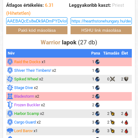
Átlagos értékelés:
6.31
Leggyakoribb kaszt:
Priest
(Hihetetlen)
Warrior
lapok
(27 db)
Név
Pana
Támadás
Élet
Raid the Docks
x1
1
Shiver Their Timbers!
x2
1
Spiked Wheel
x2
1
0
2
Stage Dive
x2
1
Bladestorm
x2
2
Frozen Buckler
x2
2
Harbor Scamp
x2
2
2
2
Cargo Guard
x2
3
2
4
Lord Barov
x1
3
3
2