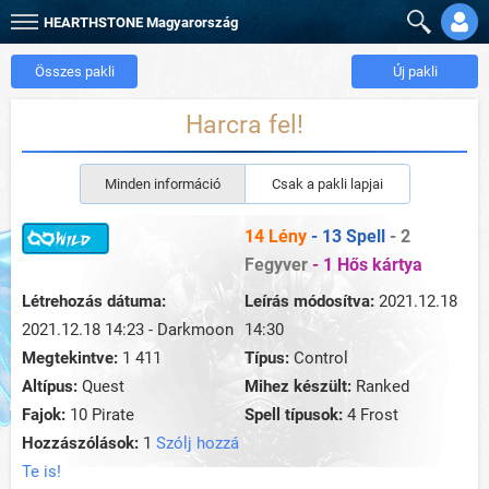
HEARTHSTONE
Magyarország
Összes pakli
Új pakli
Harcra fel!
Minden információ
Csak a pakli lapjai
14 Lény
- 13 Spell
- 2
Fegyver
- 1 Hős kártya
Létrehozás dátuma:
Leírás módosítva:
2021.12.18
2021.12.18 14:23 - Darkmoon
14:30
Megtekintve:
1 411
Típus:
Control
Altípus:
Quest
Mihez készült:
Ranked
Fajok:
10 Pirate
Spell típusok:
4 Frost
Hozzászólások:
1
Szólj hozzá
Te is!