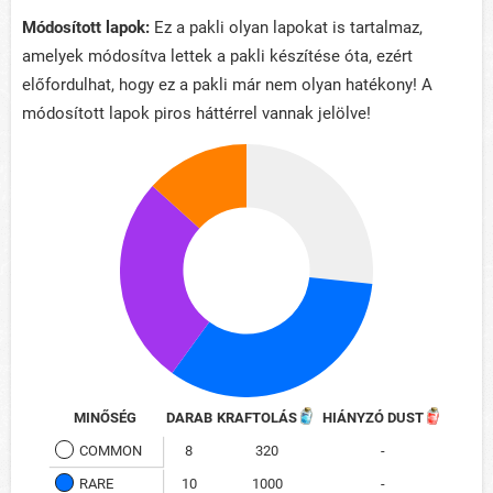
Módosított lapok:
Ez a pakli olyan lapokat is tartalmaz,
amelyek módosítva lettek a pakli készítése óta, ezért
előfordulhat, hogy ez a pakli már nem olyan hatékony! A
módosított lapok piros háttérrel vannak jelölve!
MINŐSÉG
DARAB
KRAFTOLÁS
HIÁNYZÓ DUST
COMMON
8
320
-
RARE
10
1000
-