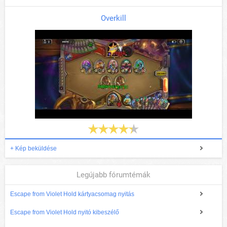
Overkill
+ Kép beküldése
Legújabb fórumtémák
Escape from Violet Hold kártyacsomag nyitás
Escape from Violet Hold nyitó kibeszélő