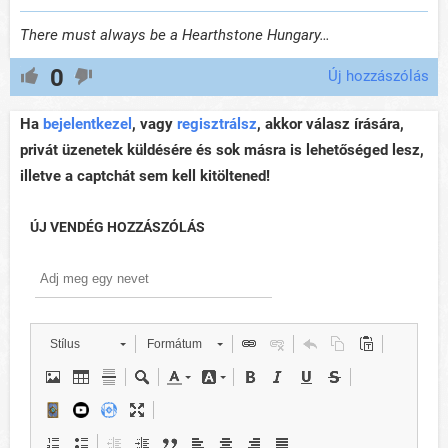
There must always be a Hearthstone Hungary…
0
Új hozzászólás
Ha
bejelentkezel
, vagy
regisztrálsz
, akkor válasz írására,
privát üzenetek küldésére és sok másra is lehetőséged lesz,
illetve a captchát sem kell kitöltened!
ÚJ VENDÉG HOZZÁSZÓLÁS
Stílus
Formátum