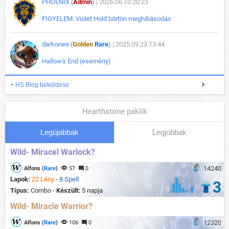
PHOENIX (
Admin
)
| 2026.06.10 20:23
FIGYELEM: Violet Hold börtön meghibásodás
darkonee (
Golden
Rare
)
| 2025.09.23 13:44
Hallow's End (esemény)
+ HS Blog beküldése
Hearthstone paklik
Legújabbak
Legjobbak
Wild- Miracel Warlock?
14240
Alfons (
Rare
)
57
0
Lapok:
22 Lény
-
8 Spell
3
Típus:
Combo -
Készült:
5 napja
Wild- Miracle Warrior?
12320
Alfons (
Rare
)
106
0