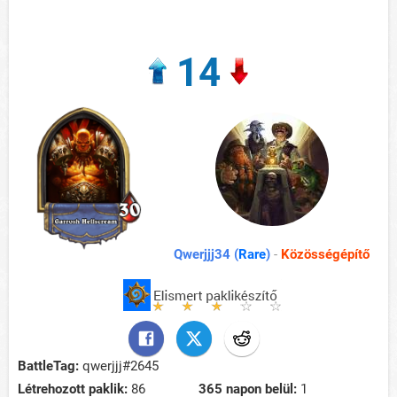
14
Qwerjjj34 (
Rare
)
-
Közösségépítő
BattleTag:
qwerjjj#2645
Létrehozott paklik:
86
365 napon belül:
1