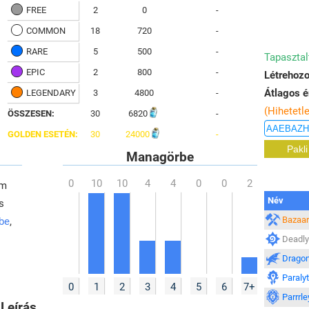
FREE
2
0
-
COMMON
18
720
-
RARE
5
500
-
Tapasztal
EPIC
2
800
-
Létrehozo
Átlagos é
LEGENDARY
3
4800
-
(Hihetetl
ÖSSZESEN:
30
6820
-
GOLDEN ESETÉN:
30
24000
-
Managörbe
em
Név
s
Bazaar
 be
,
Deadly
Dragon
Paraly
0
1
2
3
4
5
6
7+
Parrrle
Leírás