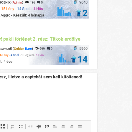
9640
HOENIX (
Admin
)
496
0
:
15 Lény
-
14 Spell
-
1 Hős
2
:
Aggro -
Készült:
4 hónapja
v! pakli történet 2. rész: Titkok erdőlye
5960
turnus5 (
Golden
Rare
)
999
0
6 Lény
-
4 Spell
-
1 Fegyver
-
1 Hős
14
t:
4 éve
sz, illetve a captchát sem kell kitöltened!