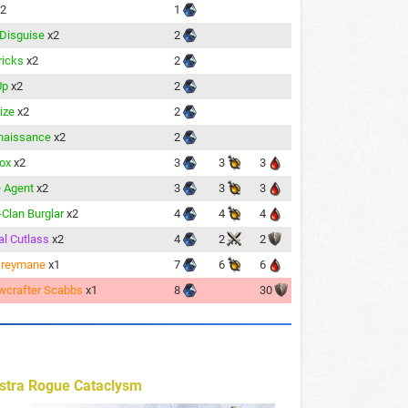
x2
1
 Disguise
x2
2
ricks
x2
2
Up
x2
2
ize
x2
2
naissance
x2
2
Fox
x2
3
3
3
 Agent
x2
3
3
3
Clan Burglar
x2
4
4
4
al Cutlass
x2
4
2
2
Greymane
x1
7
6
6
crafter Scabbs
x1
8
30
stra Rogue Cataclysm