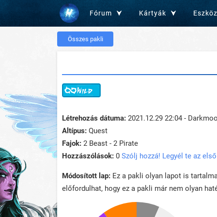
Fórum
Kártyák
Eszkö
Összes pakli
Létrehozás dátuma:
2021.12.29 22:04 - Darkmo
Altípus:
Quest
Fajok:
2 Beast - 2 Pirate
Hozzászólások:
0
Szólj hozzá! Legyél te az első
Módosított lap:
Ez a pakli olyan lapot is tartalm
előfordulhat, hogy ez a pakli már nem olyan haté