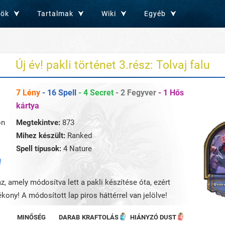
zök
Tartalmak
Wiki
Egyéb
Új év! pakli történet 3.rész: Tolvaj falu
7 Lény
- 16 Spell
- 4 Secret
- 2 Fegyver
- 1 Hős
kártya
on
Megtekintve:
873
Mihez készült:
Ranked
Spell típusok:
4 Nature
!
az, amely módosítva lett a pakli készítése óta, ezért
kony! A módosított lap piros háttérrel van jelölve!
MINŐSÉG
DARAB
KRAFTOLÁS
HIÁNYZÓ DUST