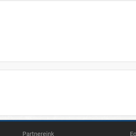
Partnereink
E