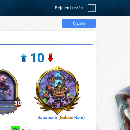
Bejelentkezés
Új pakli
10
Saturnus5 (
Golden
Rare
)