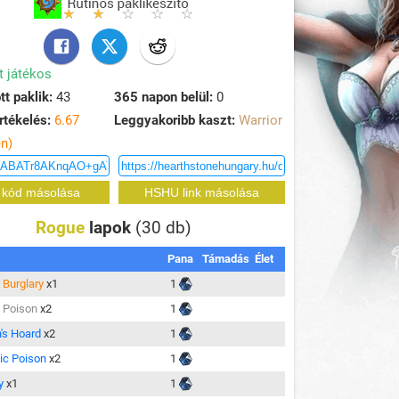
t játékos
tt paklik:
43
365 napon belül:
0
rtékelés:
6.67
Leggyakoribb kaszt:
Warrior
en)
Rogue
lapok
(30 db)
Pana
Támadás
Élet
 Burglary
x1
1
 Poison
x2
1
's Hoard
x2
1
tic Poison
x2
1
y
x1
1