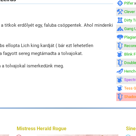
Pilfer
Clever
Dirty T
a titkok erdőlyét egy, faluba csöppentek. Ahol mindenki
Gang 
Plagiar
bs ellopta Lich king kardját ( bár ezt lehetetlen
Recon
 a fagyott sereg megtámadta a tolvajokat.
Blink 
Double
 a tolvajokal ismerkedünk meg.
Hench-
Spectr
Tess 
Shadow
Mistress Herald Rogue
Sine