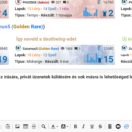
2200
16760
PHOENIX (
Admin
)
207
0
P
Lapok:
15 Lény
-
14 Spell
-
1 Hős
Lapok
4
2
Típus:
Tempo -
Készült:
1 hónapja
Típus
nus5 (
Golden
Rare
)
)
Így neveld a deathwing-edet
Új é
9840
12680
Saturnus5 (
Golden
Rare
)
1888
1
Sa
Lapok:
18 Lény
-
12 Spell
Lapok:
1
19
15
Típus:
Midrange -
Készült:
4 éve
Készül
sz írására, privát üzenetek küldésére és sok másra is lehetőséged le