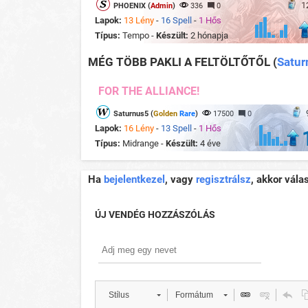
1
PHOENIX (
Admin
)
336
0
Lapok:
13 Lény
-
16 Spell
-
1 Hős
Típus:
Tempo -
Készült:
2 hónapja
MÉG TÖBB PAKLI A FELTÖLTŐTŐL
(
Satur
FOR THE ALLIANCE!
Saturnus5 (
Golden
Rare
)
17500
0
Lapok:
16 Lény
-
13 Spell
-
1 Hős
Típus:
Midrange -
Készült:
4 éve
Ha
bejelentkezel
, vagy
regisztrálsz
, akkor vála
ÚJ VENDÉG HOZZÁSZÓLÁS
Stílus
Formátum