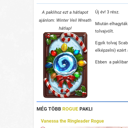
Új év! 3 rész.
A paklihoz ezt a hátlapot
ajánlom: Winter Veil Wreath
Miután elhagyták 
hátlap!
tolvajvólt.
Egyik tolvaj Scab
elképzelni) ezért
Ebben a pakliban
MÉG TÖBB
ROGUE
PAKLI
Vanessa the Ringleader Rogue