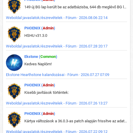
149 új BG lap került be az adatbázisba, 644 db meglévő BG lap módosult, bekerültek az új képek a megváltozott lapokhoz is.
Weboldal javaslatok/észrevételek - Fórum · 2026.08.06 22:14
PHOENIX (
Admin
)
HSHU v31.3.0
Weboldal javaslatok/észrevételek - Fórum · 2026.07.28 20:17
Ekstone (
Common
)
Kedves Naplóm!
Ekstone Hearthstone kalandozásai - Fórum · 2026.07.27 07:09
PHOENIX (
Admin
)
Kisebb javítások történtek:
Weboldal javaslatok/észrevételek - Fórum · 2026.07.26 13:27
PHOENIX (
Admin
)
Kártya változások a 36.0.3-as patch alapján frissítve az adatbázisban (képek is cserélve).
Weboldal javaslatok/észrevételek - Fórum · 2026.07.22 09:12