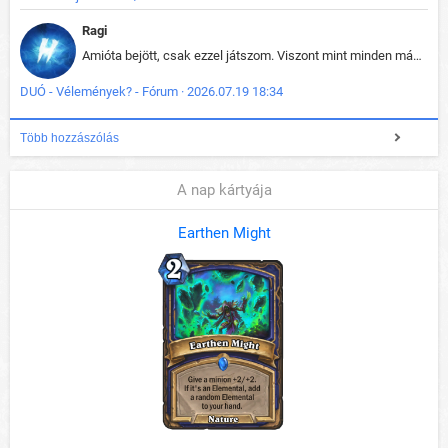
Ragi
Amióta bejött, csak ezzel játszom. Viszont mint minden más - akár az alapjáték is, ez is baromira összetett lett. Néha már pár kör után is esélytelen az egész. Vagy irreállisan túltápol valaki, vagy lelép a partner, vagy csak hülye mint a segg. És amikor eljönne az én időm, na akkor jön el mindenki másé is. Engem jobban érdekelne, hogy ki milyen ratingen szokott játszani. Na ez lenne egy érdekes adat.
DUÓ - Vélemények? - Fórum · 2026.07.19 18:34
Több hozzászólás
A nap kártyája
Earthen Might