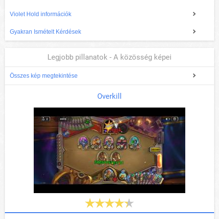
Violet Hold információk
Gyakran Ismételt Kérdések
Legjobb pillanatok - A közösség képei
Összes kép megtekintése
Overkill