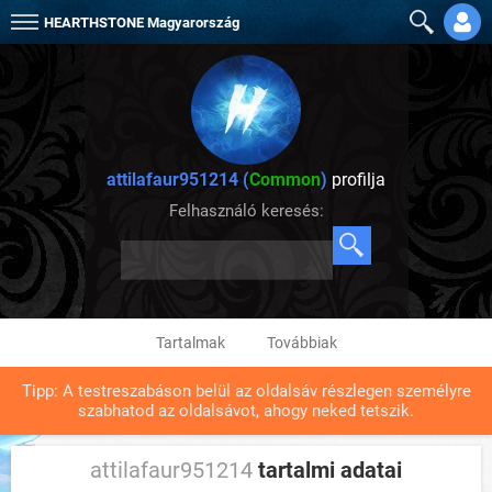
HEARTHSTONE
Magyarország
attilafaur951214 (
Common
)
profilja
Felhasználó keresés:
Tartalmak
Továbbiak
Tipp: A testreszabáson belül az oldalsáv részlegen személyre
szabhatod az oldalsávot, ahogy neked tetszik.
attilafaur951214
tartalmi adatai