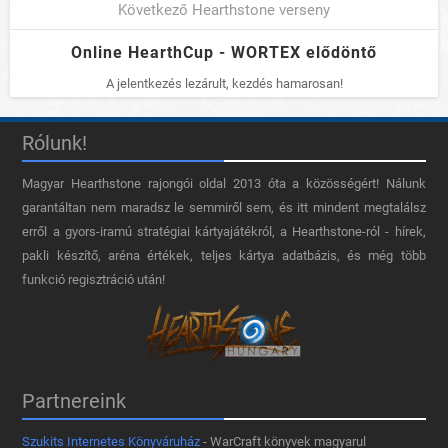
Következő Hearthstone verseny
Online HearthCup - WORTEX elődöntő
A jelentkezés lezárult, kezdés hamarosan!
Rólunk!
Magyar Hearthstone​ rajongói oldal 2013 óta a közösségért! Nálunk
garantáltan nem maradsz le semmiről sem, és itt mindent megtalálsz
erről a gyors-iramú stratégiai kártyajátékról, a Hearthstone-ról - hírek,
pakli készítő, aréna értékek, teljes kártya adatbázis, és még több
funkció regisztráció után!
Partnereink
Szukits Internetes Könyváruház
- WarCraft könyvek magyarul