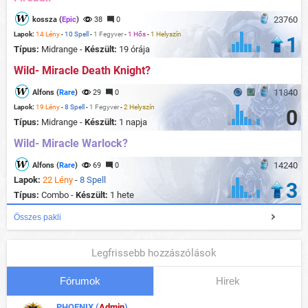
23760
kossza (
Epic
)
38
0
Lapok:
14 Lény
-
10 Spell
-
1 Fegyver
-
1 Hős
-
1 Helyszín
1
Típus:
Midrange -
Készült:
19 órája
Wild- Miracle Death Knight?
11840
Alfons (
Rare
)
29
0
Lapok:
19 Lény
-
8 Spell
-
1 Fegyver
-
2 Helyszín
0
Típus:
Midrange -
Készült:
1 napja
Wild- Miracle Warlock?
14240
Alfons (
Rare
)
69
0
Lapok:
22 Lény
-
8 Spell
3
Típus:
Combo -
Készült:
1 hete
Összes pakli
Legfrissebb hozzászólások
Fórumok
Hirek
PHOENIX (
Admin
)