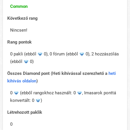
Common
Következő rang
Nincsen!
Rang pontok
0 pakli (ebből
0), 0 fórum (ebből
0), 2 hozzászólás
(ebből
0)
Összes Diamond pont (Heti kihívással szerezhető a
heti
kihívás oldalon
)
0
(ebből rangokhoz használt: 0
, Imasarok ponttá
konvertált: 0
)
Létrehozott paklik
0