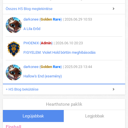
Összes HS Blog megtekintése
darkonee (
Golden
Rare
)
| 2026.06.29 10:53
A Lila Erőd
PHOENIX (
Admin
)
| 2026.06.10 20:23
FIGYELEM: Violet Hold börtön meghibásodás
darkonee (
Golden
Rare
)
| 2025.09.23 13:44
Hallow's End (esemény)
+ HS Blog beküldése
Hearthstone paklik
Legújabbak
Legjobbak
Fireball