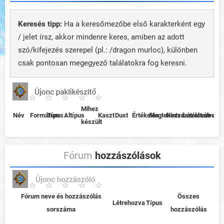
Keresés tipp:
Ha a keresőmezőbe első karakterként egy
/ jelet írsz, akkor mindenre keres, amiben az adott
szó/kifejezés szerepel (pl.: /dragon murloc), különben
csak pontosan megegyező találatokra fog keresni.
Mihez
Név
Formátum
Típus
Altípus
Kaszt
Dust
Értékelés
Megtekintve
Hozzászólások
Létrehozva
Létreho
készült
Fórum
hozzászólások
Fórum neve és hozzászólás
Összes
Létrehozva
Típus
sorszáma
hozzászólás