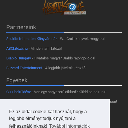
Partnereink
Szukits Internetes Könyváruház
- WarCraft könyvek magyarul
ABCkitűző.hu
- Minden, ami kitűző!
Diablo Hungary
- Hivatalos magyar Diablo rajongói oldal
Blizzard Entertainment
- A legjobb játékok készítői
Egyebek
Cikk beküldése
- Van egy nagyszerű cikked? Küldd be nekünk!
Támogass minket
- Tetszik az oldal? Segíts, hogy fennmaradhasson!
Kapcsolat, médiaajánlat
- Lépj velünk kapcsolatba!
Ez az oldal cookie-kat használ, hogy a
legjobb élményt tudjuk nyújtani a
Használd a tooltipünket
- A saját oldaladon is!
felhasználóinknak!
További információk