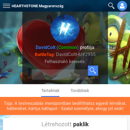
HEARTHSTONE
Magyarország
DavidColt (
Common
)
profilja
DavidColtHU#2955
BattleTag:
Felhasználó keresés:
Tartalmak
Továbbiak
Tipp: A testreszabás menüpontban beállíthatsz egyedi témákat,
háttereket, kártya hátlapot - Szabd személyre, ahogy jól esik!
Létrehozott
paklik