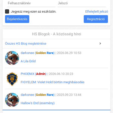
Jegyezz meg ezen az eszközön.
Elfelejtett jelszó
Regisztráció
HS Blogok - A közösség hírei
Összes HS Blog megtekintése
darkonee (
Golden
Rare
)
| 2026.06.29 10:53
A Lila Erőd
PHOENIX (
Admin
)
| 2026.06.10 20:23
FIGYELEM: Violet Hold börtön meghibásodás
darkonee (
Golden
Rare
)
| 2025.09.23 13:44
Hallow's End (esemény)