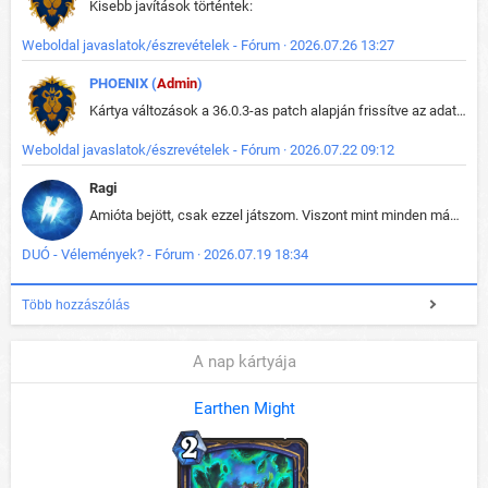
Kisebb javítások történtek:
Weboldal javaslatok/észrevételek - Fórum · 2026.07.26 13:27
PHOENIX (
Admin
)
Kártya változások a 36.0.3-as patch alapján frissítve az adatbázisban (képek is cserélve).
Weboldal javaslatok/észrevételek - Fórum · 2026.07.22 09:12
Ragi
Amióta bejött, csak ezzel játszom. Viszont mint minden más - akár az alapjáték is, ez is baromira összetett lett. Néha már pár kör után is esélytelen az egész. Vagy irreállisan túltápol valaki, vagy lelép a partner, vagy csak hülye mint a segg. És amikor eljönne az én időm, na akkor jön el mindenki másé is. Engem jobban érdekelne, hogy ki milyen ratingen szokott játszani. Na ez lenne egy érdekes adat.
DUÓ - Vélemények? - Fórum · 2026.07.19 18:34
Több hozzászólás
A nap kártyája
Earthen Might