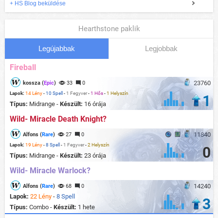
+ HS Blog beküldése
Hearthstone paklik
Legújabbak
Legjobbak
Fireball
23760
kossza (
Epic
)
33
0
Lapok:
14 Lény
-
10 Spell
-
1 Fegyver
-
1 Hős
-
1 Helyszín
1
Típus:
Midrange -
Készült:
16 órája
Wild- Miracle Death Knight?
11840
Alfons (
Rare
)
27
0
Lapok:
19 Lény
-
8 Spell
-
1 Fegyver
-
2 Helyszín
0
Típus:
Midrange -
Készült:
23 órája
Wild- Miracle Warlock?
14240
Alfons (
Rare
)
68
0
Lapok:
22 Lény
-
8 Spell
3
Típus:
Combo -
Készült:
1 hete