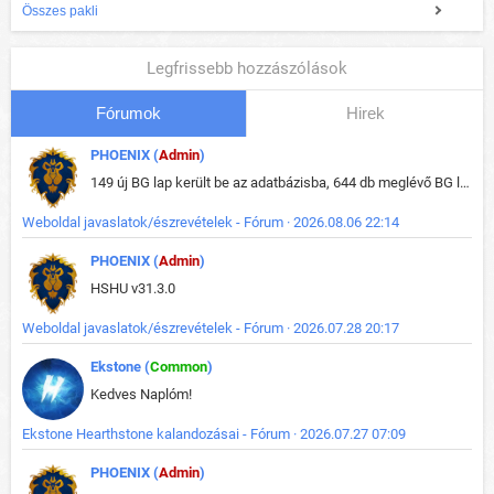
Összes pakli
Legfrissebb hozzászólások
Fórumok
Hirek
PHOENIX (
Admin
)
149 új BG lap került be az adatbázisba, 644 db meglévő BG lap módosult, bekerültek az új képek a megváltozott lapokhoz is.
Weboldal javaslatok/észrevételek - Fórum · 2026.08.06 22:14
PHOENIX (
Admin
)
HSHU v31.3.0
Weboldal javaslatok/észrevételek - Fórum · 2026.07.28 20:17
Ekstone (
Common
)
Kedves Naplóm!
Ekstone Hearthstone kalandozásai - Fórum · 2026.07.27 07:09
PHOENIX (
Admin
)