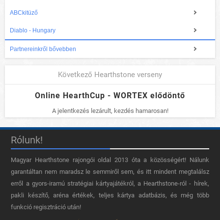
ABCkitüző
Diablo - Hungary
Partnereinkről bővebben
Következő Hearthstone verseny
Online HearthCup - WORTEX elődöntő
A jelentkezés lezárult, kezdés hamarosan!
Rólunk!
Magyar Hearthstone​ rajongói oldal 2013 óta a közösségért! Nálunk
garantáltan nem maradsz le semmiről sem, és itt mindent megtalálsz
erről a gyors-iramú stratégiai kártyajátékról, a Hearthstone-ról - hírek,
pakli készítő, aréna értékek, teljes kártya adatbázis, és még több
funkció regisztráció után!