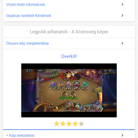
Violet Hold információk
Gyakran Ismételt Kérdések
Legjobb pillanatok - A közösség képei
Összes kép megtekintése
Overkill
+ Kép beküldése