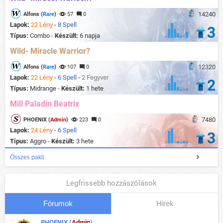
14240
Alfons (
Rare
)
57
0
Lapok:
22 Lény
-
8 Spell
3
Típus:
Combo -
Készült:
6 napja
Wild- Miracle Warrior?
12320
Alfons (
Rare
)
107
0
Lapok:
22 Lény
-
6 Spell
-
2 Fegyver
2
Típus:
Midrange -
Készült:
1 hete
Mill Paladin Beatrix
7480
PHOENIX (
Admin
)
223
0
Lapok:
24 Lény
-
6 Spell
3
Típus:
Aggro -
Készült:
3 hete
Összes pakli
Legfrissebb hozzászólások
Fórumok
Hirek
PHOENIX (
Admin
)