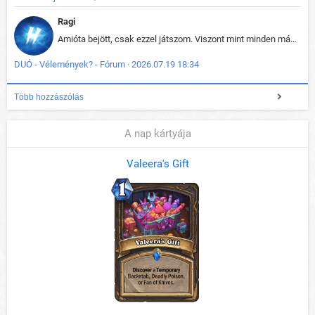
Ragi
Amióta bejött, csak ezzel játszom. Viszont mint minden más - akár az alapjáték is, ez is baromira összetett lett. Néha már pár kör után is esélytelen az egész. Vagy irreállisan túltápol valaki, vagy lelép a partner, vagy csak hülye mint a segg. És amikor eljönne az én időm, na akkor jön el mindenki másé is. Engem jobban érdekelne, hogy ki milyen ratingen szokott játszani. Na ez lenne egy érdekes adat.
DUÓ - Vélemények? - Fórum · 2026.07.19 18:34
Több hozzászólás
A nap kártyája
Valeera's Gift