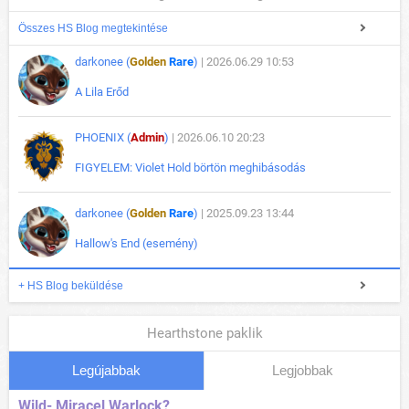
Összes HS Blog megtekintése
darkonee (
Golden
Rare
)
| 2026.06.29 10:53
A Lila Erőd
PHOENIX (
Admin
)
| 2026.06.10 20:23
FIGYELEM: Violet Hold börtön meghibásodás
darkonee (
Golden
Rare
)
| 2025.09.23 13:44
Hallow's End (esemény)
+ HS Blog beküldése
Hearthstone paklik
Legújabbak
Legjobbak
Wild- Miracel Warlock?