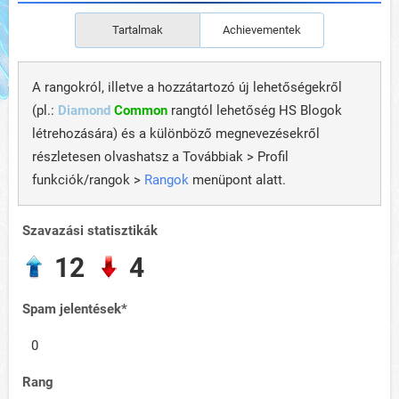
Tartalmak
Achievementek
A rangokról, illetve a hozzátartozó új lehetőségekről
(pl.:
Diamond
Common
rangtól lehetőség HS Blogok
létrehozására) és a különböző megnevezésekről
részletesen olvashatsz a Továbbiak > Profil
funkciók/rangok >
Rangok
menüpont alatt.
Szavazási statisztikák
12
4
Spam jelentések*
0
Rang