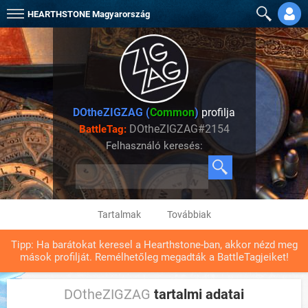
HEARTHSTONE
Magyarország
DOtheZIGZAG (
Common
)
profilja
DOtheZIGZAG#2154
BattleTag:
Felhasználó keresés:
Tartalmak
Továbbiak
Tipp: Ha barátokat keresel a Hearthstone-ban, akkor nézd meg
mások profilját. Remélhetőleg megadták a BattleTagjeiket!
DOtheZIGZAG
tartalmi adatai