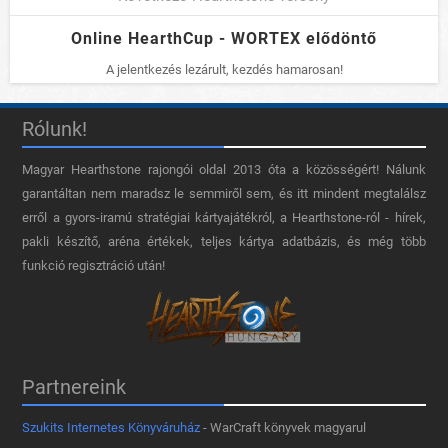
Online HearthCup - WORTEX elődöntő
A jelentkezés lezárult, kezdés hamarosan!
Rólunk!
Magyar Hearthstone​ rajongói oldal 2013 óta a közösségért! Nálunk
garantáltan nem maradsz le semmiről sem, és itt mindent megtalálsz
erről a gyors-iramú stratégiai kártyajátékról, a Hearthstone-ról - hírek,
pakli készítő, aréna értékek, teljes kártya adatbázis, és még több
funkció regisztráció után!
Partnereink
Szukits Internetes Könyváruház
- WarCraft könyvek magyarul