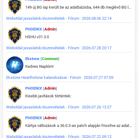
149 új BG lap került be az adatbázisba, 644 db meglévő BG lap módosult, bekerültek az új képek a megváltozott lapokhoz is.
Weboldal javaslatok/észrevételek - Fórum · 2026.08.06 22:14
PHOENIX (
Admin
)
HSHU v31.3.0
Weboldal javaslatok/észrevételek - Fórum · 2026.07.28 20:17
Ekstone (
Common
)
Kedves Naplóm!
Ekstone Hearthstone kalandozásai - Fórum · 2026.07.27 07:09
PHOENIX (
Admin
)
Kisebb javítások történtek:
Weboldal javaslatok/észrevételek - Fórum · 2026.07.26 13:27
PHOENIX (
Admin
)
Kártya változások a 36.0.3-as patch alapján frissítve az adatbázisban (képek is cserélve).
Weboldal javaslatok/észrevételek - Fórum · 2026.07.22 09:12