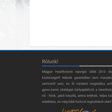
Rólunk!
Magyar Hearthstone​ rajongói oldal 2013 ót
közösségért! Nálunk garantáltan nem marads
semmiről sem, és itt mindent megtalálsz err
gyors-iramú stratégiai kártyajátékról, a Hearthst
ról - hírek, pakli készítő, aréna értékek, teljes ká
adatbázis, és még több funkció regisztráció után!