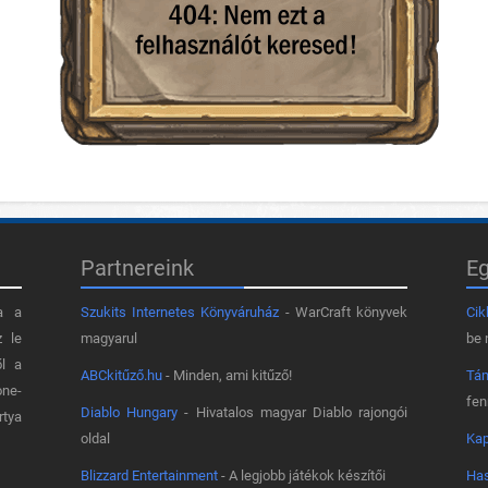
Partnereink
E
a a
Szukits Internetes Könyváruház
- WarCraft könyvek
Cik
z le
magyarul
be 
ől a
ABCkitűző.hu
- Minden, ami kitűző!
Tá
one-
fe
Diablo Hungary
- Hivatalos magyar Diablo rajongói
rtya
oldal
Kap
Blizzard Entertainment
- A legjobb játékok készítői
Has