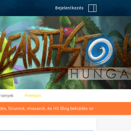
Bejelentkezés
rsenyek
Premium
üldés, fórumok, imasarok, és HS Blog beküldés is!