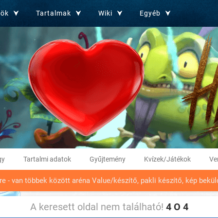
zök
Tartalmak
Wiki
Egyéb
gy
Tartalmi adatok
Gyűjtemény
Kvízek/Játékok
Ve
tre - van többek között aréna Value/készítő, pakli készítő, kép bek
A keresett oldal nem található!
4 O 4