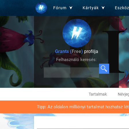
Fórum
Kártyák
Eszkö
Grants (
Free
)
profilja
Felhasználó keresés:
Tartalmak
Névje
Tipp: Az oldalon milliónyi tartalmat hozhatsz lé