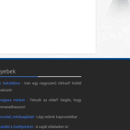
gyebek
k beküldése
- Van egy nagyszerű cikked? Küldd
nekünk!
mogass minket
- Tetszik az oldal? Segíts, hogy
nnmaradhasson!
csolat, médiaajánlat
- Lépj velünk kapcsolatba!
ználd a tooltipünket
- A saját oldaladon is!