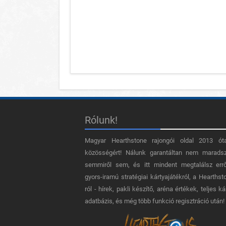
Rólunk!
Magyar Hearthstone​ rajongói oldal 2013 ót
közösségért! Nálunk garantáltan nem marads
semmiről sem, és itt mindent megtalálsz err
gyors-iramú stratégiai kártyajátékról, a Hearthst
ról - hírek, pakli készítő, aréna értékek, teljes ká
adatbázis, és még több funkció regisztráció után!