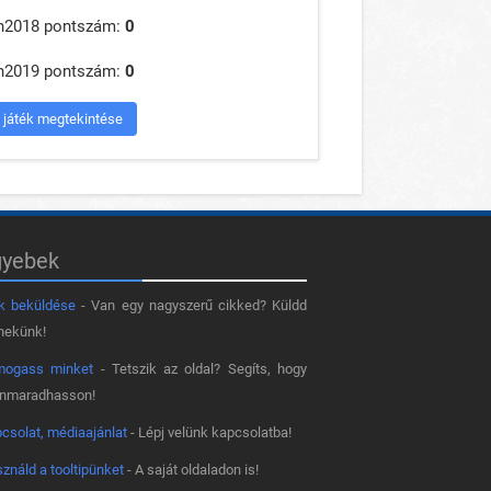
n2018 pontszám:
0
n2019 pontszám:
0
 játék megtekintése
gyebek
k beküldése
- Van egy nagyszerű cikked? Küldd
nekünk!
mogass minket
- Tetszik az oldal? Segíts, hogy
nnmaradhasson!
csolat, médiaajánlat
- Lépj velünk kapcsolatba!
ználd a tooltipünket
- A saját oldaladon is!