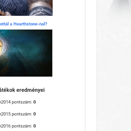
ottál a Hearthstone-nal?
játékok eredményei
n2014 pontszám:
0
n2015 pontszám:
0
n2016 pontszám:
0