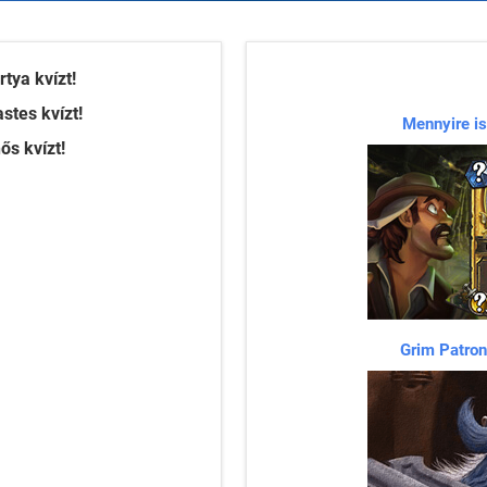
rtya kvízt!
stes kvízt!
Mennyire is
ős kvízt!
Grim Patron