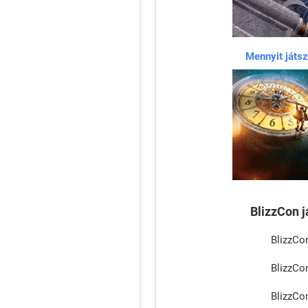
Mennyit játsz
BlizzCon 
BlizzCo
BlizzCo
BlizzCo