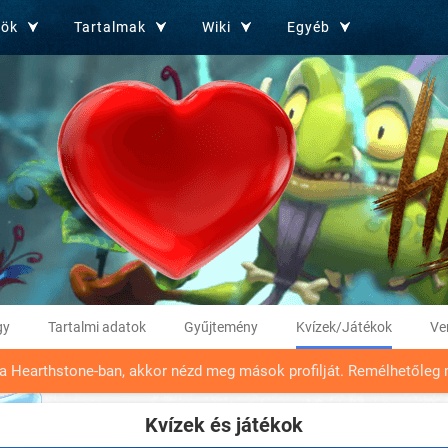
zök
Tartalmak
Wiki
Egyéb
gy
Tartalmi adatok
Gyűjtemény
Kvízek/Játékok
Ve
 a Hearthstone-ban, akkor nézd meg mások profilját. Remélhetőleg 
Kvízek és játékok