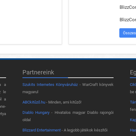
BlizzCo
BlizzCo
Összes
Partnereink
E
a a
Szukits Internetes Könyváruház
- WarCraft könyvek
Cik
z le
magyarul
be 
ől a
ABCkitűző.hu
- Minden, ami kitűző!
Tá
one-
fe
Diablo Hungary
- Hivatalos magyar Diablo rajongói
rtya
oldal
Kap
Blizzard Entertainment
- A legjobb játékok készítői
Has