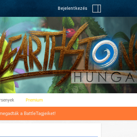
Bejelentkezés
rsenyek
Premium
megadták a BattleTagjeiket!