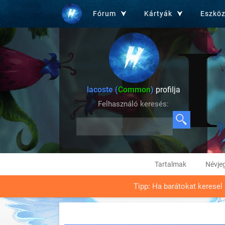
Fórum
Kártyák
Eszkö
lacoste (
Common
)
profilja
Felhasználó keresés:
Tartalmak
Névje
Tipp: Ha barátokat keresel