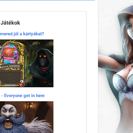
Játékok
mered jól a kártyákat?
 - Everyone get in here