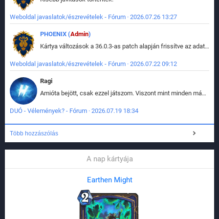
Weboldal javaslatok/észrevételek - Fórum · 2026.07.26 13:27
PHOENIX (
Admin
)
Kártya változások a 36.0.3-as patch alapján frissítve az adatbázisban (képek is cserélve).
Weboldal javaslatok/észrevételek - Fórum · 2026.07.22 09:12
Ragi
Amióta bejött, csak ezzel játszom. Viszont mint minden más - akár az alapjáték is, ez is baromira összetett lett. Néha már pár kör után is esélytelen az egész. Vagy irreállisan túltápol valaki, vagy lelép a partner, vagy csak hülye mint a segg. És amikor eljönne az én időm, na akkor jön el mindenki másé is. Engem jobban érdekelne, hogy ki milyen ratingen szokott játszani. Na ez lenne egy érdekes adat.
DUÓ - Vélemények? - Fórum · 2026.07.19 18:34
Több hozzászólás
A nap kártyája
Earthen Might