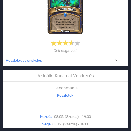
Or it might not.
Részletek és értékelés
Aktuális Kocsmai Verekedés
Henchmania
Részletek
!
Kezdés:
08.05. (Szerda) - 19:00
Vége:
08.12. (Szerda) - 18:00