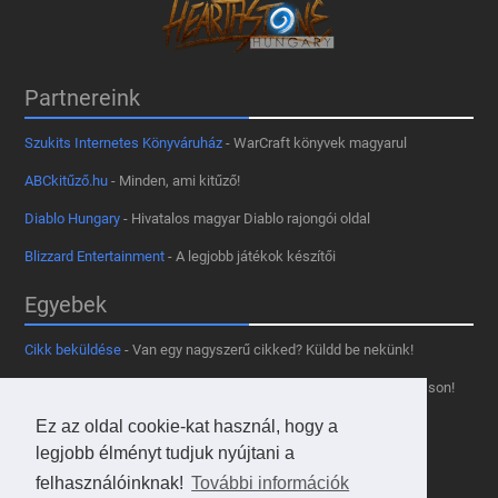
Partnereink
Szukits Internetes Könyváruház
- WarCraft könyvek magyarul
ABCkitűző.hu
- Minden, ami kitűző!
Diablo Hungary
- Hivatalos magyar Diablo rajongói oldal
Blizzard Entertainment
- A legjobb játékok készítői
Egyebek
Cikk beküldése
- Van egy nagyszerű cikked? Küldd be nekünk!
Támogass minket
- Tetszik az oldal? Segíts, hogy fennmaradhasson!
Kapcsolat, médiaajánlat
- Lépj velünk kapcsolatba!
Ez az oldal cookie-kat használ, hogy a
legjobb élményt tudjuk nyújtani a
Használd a tooltipünket
- A saját oldaladon is!
felhasználóinknak!
További információk