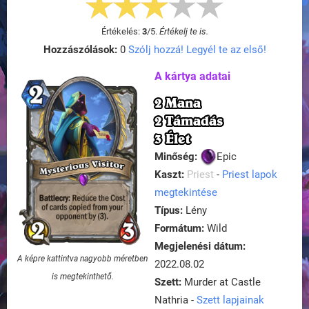
Értékelés:
3
/
5
.
Értékelj te is.
Hozzászólások:
0
Szólj hozzá! Legyél te az első!
A kártya adatai
2 Mana
2 Támadás
3 Élet
Minőség:
Epic
Kaszt:
Priest
-
Priest lapok
megtekintése
Típus:
Lény
Formátum:
Wild
Megjelenési dátum:
A képre kattintva nagyobb méretben
2022.08.02
is megtekinthető.
Szett:
Murder at Castle
Nathria -
Szett lapjainak