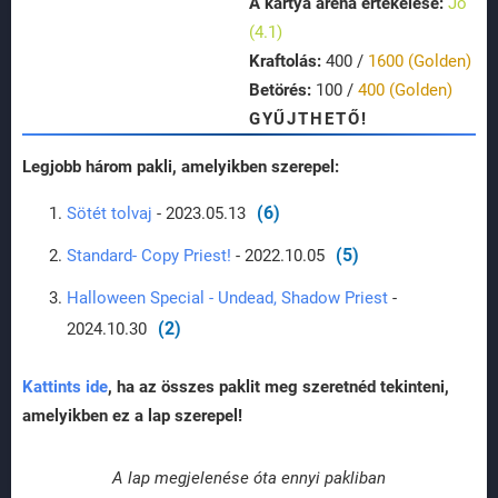
A kártya aréna értékelése:
Jó
(4.1)
Kraftolás:
400 /
1600 (Golden)
Betörés:
100 /
400 (Golden)
GYŰJTHETŐ!
Legjobb három pakli, amelyikben szerepel:
(6)
Sötét tolvaj
- 2023.05.13
(5)
Standard- Copy Priest!
- 2022.10.05
Halloween Special - Undead, Shadow Priest
-
(2)
2024.10.30
Kattints ide
, ha az összes paklit meg szeretnéd tekinteni,
amelyikben ez a lap szerepel!
A lap megjelenése óta ennyi pakliban