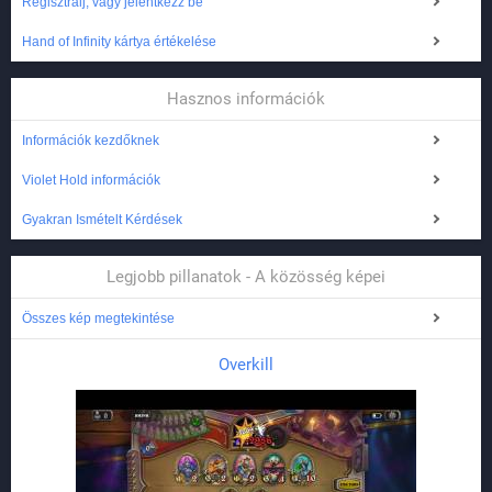
Regisztrálj, vagy jelentkezz be
Hand of Infinity kártya értékelése
Hasznos információk
Információk kezdőknek
Violet Hold információk
Gyakran Ismételt Kérdések
Legjobb pillanatok - A közösség képei
Összes kép megtekintése
Overkill