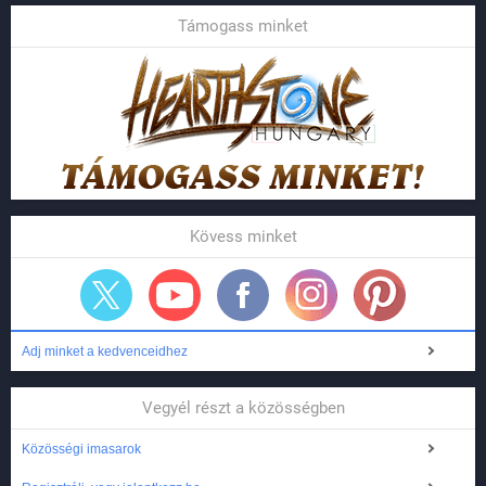
Támogass minket
Kövess minket
Adj minket a kedvenceidhez
Vegyél részt a közösségben
Közösségi imasarok