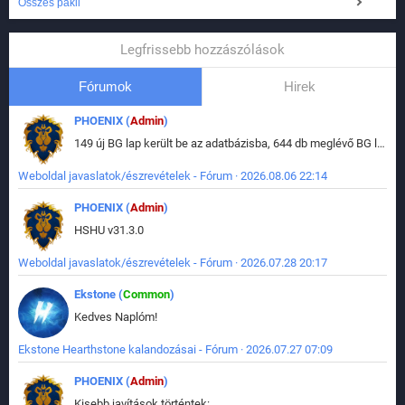
Összes pakli
Legfrissebb hozzászólások
Fórumok
Hirek
PHOENIX (
Admin
)
149 új BG lap került be az adatbázisba, 644 db meglévő BG lap módosult, bekerültek az új képek a megváltozott lapokhoz is.
Weboldal javaslatok/észrevételek - Fórum · 2026.08.06 22:14
PHOENIX (
Admin
)
HSHU v31.3.0
Weboldal javaslatok/észrevételek - Fórum · 2026.07.28 20:17
Ekstone (
Common
)
Kedves Naplóm!
Ekstone Hearthstone kalandozásai - Fórum · 2026.07.27 07:09
PHOENIX (
Admin
)
Kisebb javítások történtek: