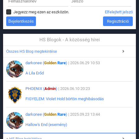
Jegyezz meg ezen az eszközön.
Elfelejtett jelszó
Regisztráció
HS Blogok - A közösség hírei
Összes HS Blog megtekintése
darkonee (
Golden
Rare
)
| 2026.06.29 10:53
A Lila Erőd
PHOENIX (
Admin
)
| 2026.06.10 20:23
FIGYELEM: Violet Hold börtön meghibásodás
darkonee (
Golden
Rare
)
| 2025.09.23 13:44
Hallow's End (esemény)