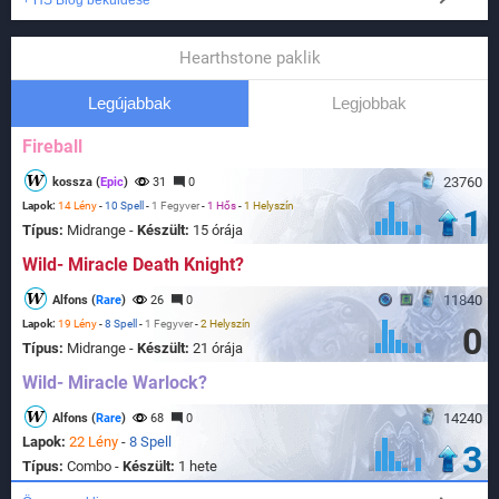
+ HS Blog beküldése
Hearthstone paklik
Legújabbak
Legjobbak
Fireball
23760
kossza (
Epic
)
31
0
Lapok:
14 Lény
-
10 Spell
-
1 Fegyver
-
1 Hős
-
1 Helyszín
1
Típus:
Midrange -
Készült:
15 órája
Wild- Miracle Death Knight?
11840
Alfons (
Rare
)
26
0
Lapok:
19 Lény
-
8 Spell
-
1 Fegyver
-
2 Helyszín
0
Típus:
Midrange -
Készült:
21 órája
Wild- Miracle Warlock?
14240
Alfons (
Rare
)
68
0
Lapok:
22 Lény
-
8 Spell
3
Típus:
Combo -
Készült:
1 hete