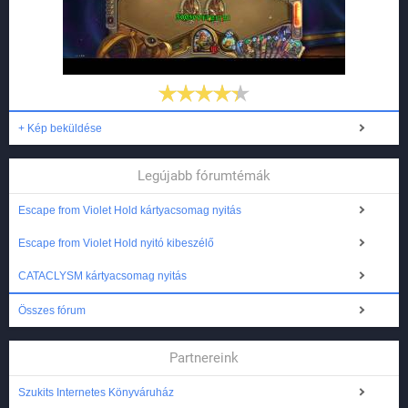
+ Kép beküldése
Legújabb fórumtémák
Escape from Violet Hold kártyacsomag nyitás
Escape from Violet Hold nyitó kibeszélő
CATACLYSM kártyacsomag nyitás
Összes fórum
Partnereink
Szukits Internetes Könyváruház