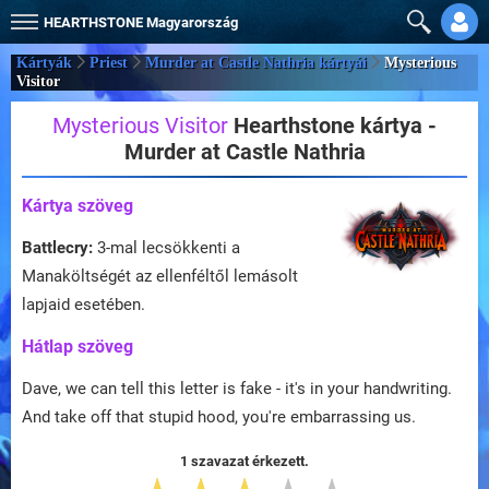
HEARTHSTONE
Magyarország
Kártyák
Priest
Murder at Castle Nathria kártyái
Mysterious
Visitor
Mysterious Visitor
Hearthstone kártya -
Murder at Castle Nathria
Kártya szöveg
Battlecry:
3-mal lecsökkenti a
Manaköltségét az ellenféltől lemásolt
lapjaid esetében.
Hátlap szöveg
Dave, we can tell this letter is fake - it's in your handwriting.
And take off that stupid hood, you're embarrassing us.
1 szavazat érkezett.