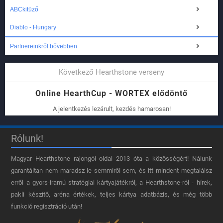
ABCkitüző
Diablo - Hungary
Partnereinkről bővebben
Következő Hearthstone verseny
Online HearthCup - WORTEX elődöntő
A jelentkezés lezárult, kezdés hamarosan!
Rólunk!
Magyar Hearthstone​ rajongói oldal 2013 óta a közösségért! Nálunk
garantáltan nem maradsz le semmiről sem, és itt mindent megtalálsz
erről a gyors-iramú stratégiai kártyajátékról, a Hearthstone-ról - hírek,
pakli készítő, aréna értékek, teljes kártya adatbázis, és még több
funkció regisztráció után!