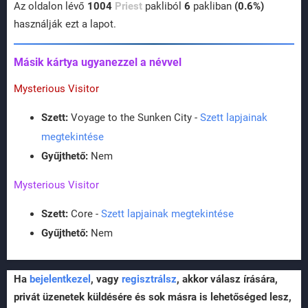
Az oldalon lévő
1004
Priest
pakliból
6
pakliban
(0.6%)
használják ezt a lapot.
Másik kártya ugyanezzel a névvel
Mysterious Visitor
Szett:
Voyage to the Sunken City -
Szett lapjainak
megtekintése
Gyűjthető:
Nem
Mysterious Visitor
Szett:
Core -
Szett lapjainak megtekintése
Gyűjthető:
Nem
Ha
bejelentkezel
, vagy
regisztrálsz
, akkor válasz írására,
privát üzenetek küldésére és sok másra is lehetőséged lesz,