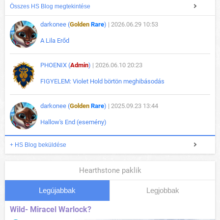
Összes HS Blog megtekintése
darkonee (
Golden
Rare
)
| 2026.06.29 10:53
A Lila Erőd
PHOENIX (
Admin
)
| 2026.06.10 20:23
FIGYELEM: Violet Hold börtön meghibásodás
darkonee (
Golden
Rare
)
| 2025.09.23 13:44
Hallow's End (esemény)
+ HS Blog beküldése
Hearthstone paklik
Legújabbak
Legjobbak
Wild- Miracel Warlock?