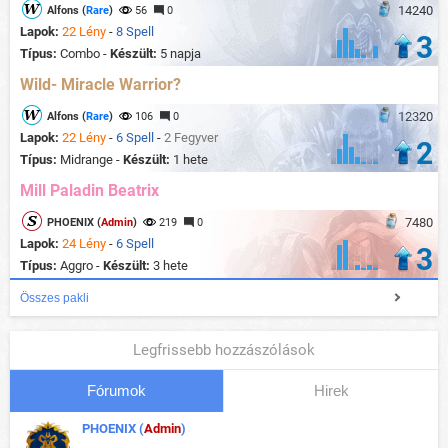
14240
Alfons (
Rare
)
56
0
Lapok:
22 Lény
-
8 Spell
3
Típus:
Combo -
Készült:
5 napja
Wild- Miracle Warrior?
12320
Alfons (
Rare
)
106
0
Lapok:
22 Lény
-
6 Spell
-
2 Fegyver
2
Típus:
Midrange -
Készült:
1 hete
Mill Paladin Beatrix
7480
PHOENIX (
Admin
)
219
0
Lapok:
24 Lény
-
6 Spell
3
Típus:
Aggro -
Készült:
3 hete
Összes pakli
Legfrissebb hozzászólások
Fórumok
Hirek
PHOENIX (
Admin
)