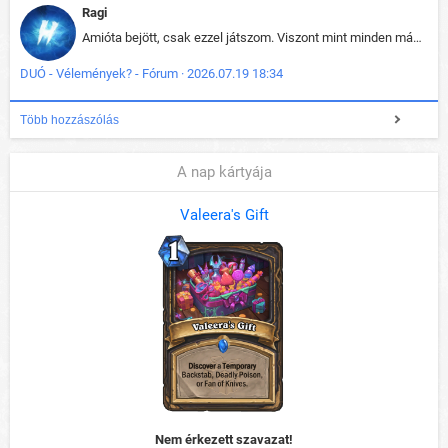
Ragi
Amióta bejött, csak ezzel játszom. Viszont mint minden más - akár az alapjáték is, ez is baromira összetett lett. Néha már pár kör után is esélytelen az egész. Vagy irreállisan túltápol valaki, vagy lelép a partner, vagy csak hülye mint a segg. És amikor eljönne az én időm, na akkor jön el mindenki másé is. Engem jobban érdekelne, hogy ki milyen ratingen szokott játszani. Na ez lenne egy érdekes adat.
DUÓ - Vélemények? - Fórum · 2026.07.19 18:34
Több hozzászólás
A nap kártyája
Valeera's Gift
Nem érkezett szavazat!