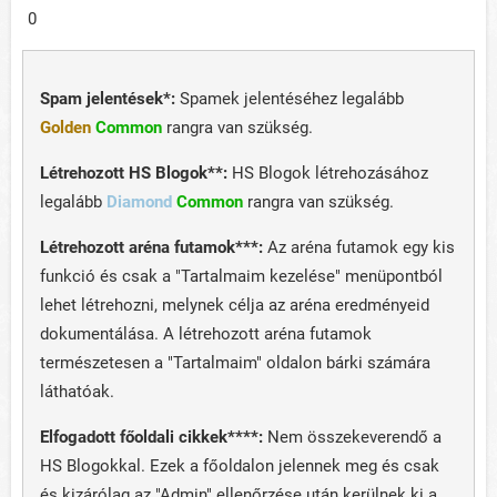
0
Spam jelentések*:
Spamek jelentéséhez legalább
Golden
Common
rangra van szükség.
Létrehozott HS Blogok**:
HS Blogok létrehozásához
legalább
Diamond
Common
rangra van szükség.
Létrehozott aréna futamok***:
Az aréna futamok egy kis
funkció és csak a "Tartalmaim kezelése" menüpontból
lehet létrehozni, melynek célja az aréna eredményeid
dokumentálása. A létrehozott aréna futamok
természetesen a "Tartalmaim" oldalon bárki számára
láthatóak.
Elfogadott főoldali cikkek****:
Nem összekeverendő a
HS Blogokkal. Ezek a főoldalon jelennek meg és csak
és kizárólag az "Admin" ellenőrzése után kerülnek ki a