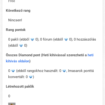
Free
Következő rang
Nincsen!
Rang pontok
0 pakli (ebből
0), 0 fórum (ebből
0), 0 hozzászólás
(ebből
0)
Összes Diamond pont (Heti kihívással szerezhető a
heti
kihívás oldalon
)
0
(ebből rangokhoz használt: 0
, Imasarok ponttá
konvertált: 0
)
Létrehozott paklik
0