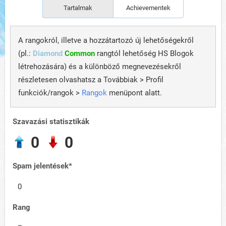
Tartalmak
Achievementek
A rangokról, illetve a hozzátartozó új lehetőségekről
(pl.:
Diamond
Common
rangtól lehetőség HS Blogok
létrehozására) és a különböző megnevezésekről
részletesen olvashatsz a Továbbiak > Profil
funkciók/rangok >
Rangok
menüpont alatt.
Szavazási statisztikák
0
0
Spam jelentések*
0
Rang