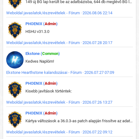
149 új BG lap került be az adatbázisba, 644 db meglévő BG lap módosult, bekerültek az új képek a megváltozott lapokhoz is.
Weboldal javaslatok/észrevételek - Fórum · 2026.08.06 22:14
PHOENIX (
Admin
)
HSHU v31.3.0
Weboldal javaslatok/észrevételek - Fórum · 2026.07.28 20:17
Ekstone (
Common
)
Kedves Naplóm!
Ekstone Hearthstone kalandozásai - Fórum · 2026.07.27 07:09
PHOENIX (
Admin
)
Kisebb javítások történtek:
Weboldal javaslatok/észrevételek - Fórum · 2026.07.26 13:27
PHOENIX (
Admin
)
Kártya változások a 36.0.3-as patch alapján frissítve az adatbázisban (képek is cserélve).
Weboldal javaslatok/észrevételek - Fórum · 2026.07.22 09:12