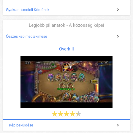
Gyakran Ismételt Kérdések
Legjobb pillanatok - A közösség képei
Összes kép megtekintése
Overkill
+ Kép beküldése