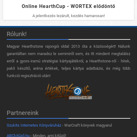
Online HearthCup - WORTEX elődöntő
A jelentkezés lezárult, kezdés hamarosan!
Rólunk!
Magyar Hearthstone​ rajongói oldal 2013 óta a közösségért! Nálunk
garantáltan nem maradsz le semmiről sem, és itt mindent megtalálsz
erről a gyors-iramú stratégiai kártyajátékról, a Hearthstone-ról - hírek,
pakli készítő, aréna értékek, teljes kártya adatbázis, és még több
funkció regisztráció után!
Partnereink
Szukits Internetes Könyváruház
- WarCraft könyvek magyarul
ABCkitűző.hu
- Minden, ami kitűző!