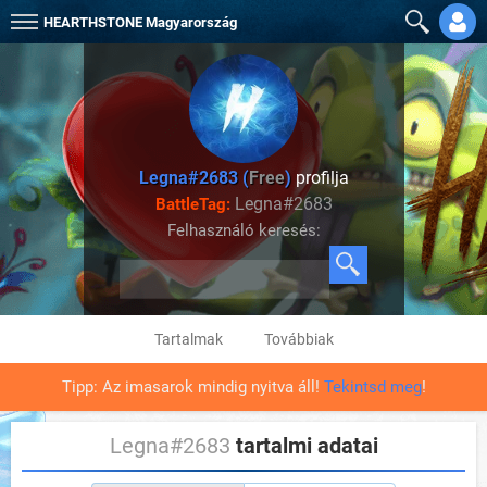
HEARTHSTONE
Magyarország
Legna#2683 (
Free
)
profilja
Legna#2683
BattleTag:
Felhasználó keresés:
Tartalmak
Továbbiak
Tipp: Az imasarok mindig nyitva áll!
Tekintsd meg
!
Legna#2683
tartalmi adatai