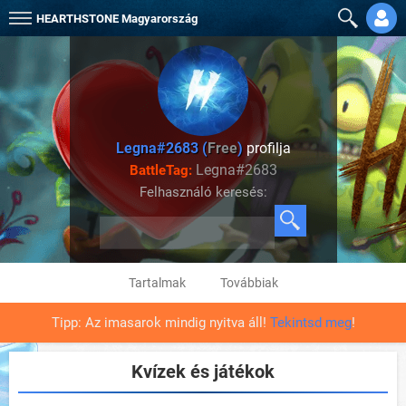
HEARTHSTONE
Magyarország
Legna#2683 (
Free
)
profilja
Legna#2683
BattleTag:
Felhasználó keresés:
Tartalmak
Továbbiak
Tipp: Az imasarok mindig nyitva áll!
Tekintsd meg
!
Kvízek és játékok