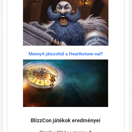
Mennyit játszottál a Hearthstone-nal?
BlizzCon játékok eredményei