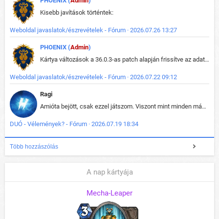
PHOENIX (
Admin
)
Kisebb javítások történtek:
Weboldal javaslatok/észrevételek - Fórum · 2026.07.26 13:27
PHOENIX (
Admin
)
Kártya változások a 36.0.3-as patch alapján frissítve az adatbázisban (képek is cserélve).
Weboldal javaslatok/észrevételek - Fórum · 2026.07.22 09:12
Ragi
Amióta bejött, csak ezzel játszom. Viszont mint minden más - akár az alapjáték is, ez is baromira összetett lett. Néha már pár kör után is esélytelen az egész. Vagy irreállisan túltápol valaki, vagy lelép a partner, vagy csak hülye mint a segg. És amikor eljönne az én időm, na akkor jön el mindenki másé is. Engem jobban érdekelne, hogy ki milyen ratingen szokott játszani. Na ez lenne egy érdekes adat.
DUÓ - Vélemények? - Fórum · 2026.07.19 18:34
Több hozzászólás
A nap kártyája
Mecha-Leaper