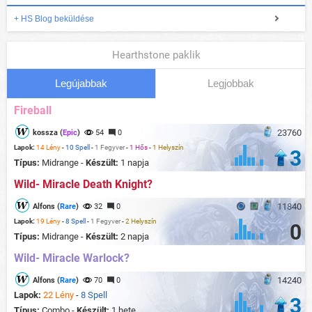
+ HS Blog beküldése
Hearthstone paklik
Legújabbak
Legjobbak
Fireball
23760
kossza (
Epic
)
54
0
Lapok:
14 Lény
-
10 Spell
-
1 Fegyver
-
1 Hős
-
1 Helyszín
3
Típus:
Midrange -
Készült:
1 napja
Wild- Miracle Death Knight?
11840
Alfons (
Rare
)
32
0
Lapok:
19 Lény
-
8 Spell
-
1 Fegyver
-
2 Helyszín
0
Típus:
Midrange -
Készült:
2 napja
Wild- Miracle Warlock?
14240
Alfons (
Rare
)
70
0
Lapok:
22 Lény
-
8 Spell
3
Típus:
Combo -
Készült:
1 hete