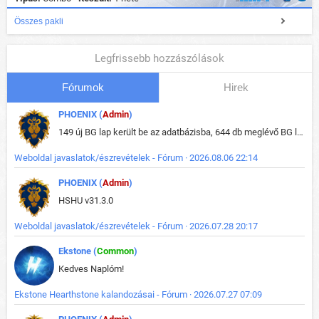
Összes pakli
Legfrissebb hozzászólások
Fórumok
Hirek
PHOENIX (
Admin
)
149 új BG lap került be az adatbázisba, 644 db meglévő BG lap módosult, bekerültek az új képek a megváltozott lapokhoz is.
Weboldal javaslatok/észrevételek - Fórum · 2026.08.06 22:14
PHOENIX (
Admin
)
HSHU v31.3.0
Weboldal javaslatok/észrevételek - Fórum · 2026.07.28 20:17
Ekstone (
Common
)
Kedves Naplóm!
Ekstone Hearthstone kalandozásai - Fórum · 2026.07.27 07:09