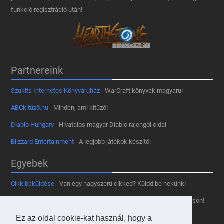
funkció regisztráció után!
Partnereink
Szukits Internetes Könyváruház
- WarCraft könyvek magyarul
ABCkitűző.hu
- Minden, ami kitűző!
Diablo Hungary
- Hivatalos magyar Diablo rajongói oldal
Blizzard Entertainment
- A legjobb játékok készítői
Egyebek
Cikk beküldése
- Van egy nagyszerű cikked? Küldd be nekünk!
Támogass minket
- Tetszik az oldal? Segíts, hogy fennmaradhasson!
Ez az oldal cookie-kat használ, hogy a
Kapcsolat, médiaajánlat
- Lépj velünk kapcsolatba!