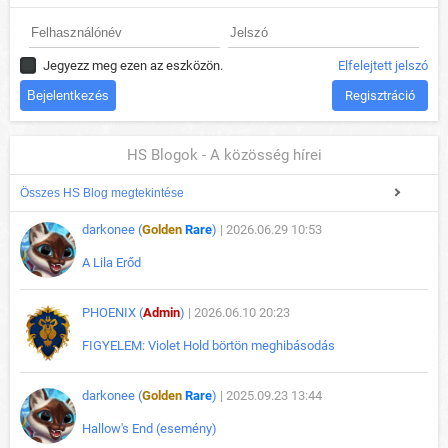
Jegyezz meg ezen az eszközön.
Elfelejtett jelszó
Regisztráció
HS Blogok - A közösség hírei
Összes HS Blog megtekintése
darkonee (
Golden
Rare
)
| 2026.06.29 10:53
A Lila Erőd
PHOENIX (
Admin
)
| 2026.06.10 20:23
FIGYELEM: Violet Hold börtön meghibásodás
darkonee (
Golden
Rare
)
| 2025.09.23 13:44
Hallow's End (esemény)