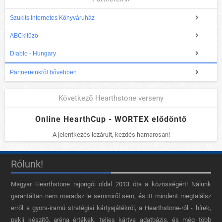
Szukits Internetes Könyváruház
ABCkitüző
Diablo - Hungary
Partnereinkről bővebben
Következő Hearthstone verseny
Online HearthCup - WORTEX elődöntő
A jelentkezés lezárult, kezdés hamarosan!
Rólunk!
Magyar Hearthstone​ rajongói oldal 2013 óta a közösségért! Nálunk
garantáltan nem maradsz le semmiről sem, és itt mindent megtalálsz
erről a gyors-iramú stratégiai kártyajátékról, a Hearthstone-ról - hírek,
pakli készítő, aréna értékek, teljes kártya adatbázis, és még több