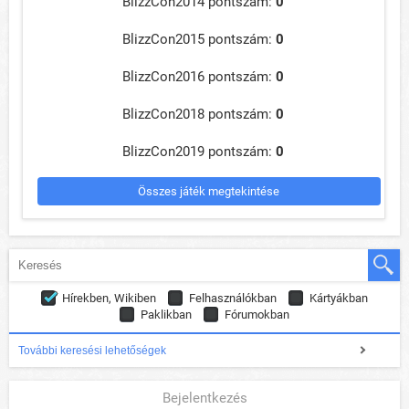
BlizzCon2014 pontszám:
0
BlizzCon2015 pontszám:
0
BlizzCon2016 pontszám:
0
BlizzCon2018 pontszám:
0
BlizzCon2019 pontszám:
0
Összes játék megtekintése
Hírekben, Wikiben
Felhasználókban
Kártyákban
Paklikban
Fórumokban
További keresési lehetőségek
Bejelentkezés