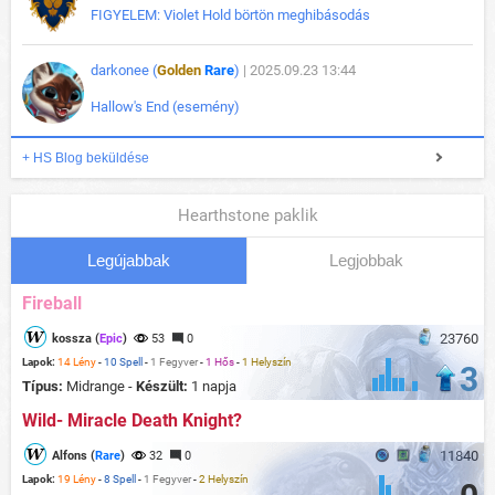
FIGYELEM: Violet Hold börtön meghibásodás
darkonee (
Golden
Rare
)
| 2025.09.23 13:44
Hallow's End (esemény)
+ HS Blog beküldése
Hearthstone paklik
Legújabbak
Legjobbak
Fireball
23760
kossza (
Epic
)
53
0
Lapok:
14 Lény
-
10 Spell
-
1 Fegyver
-
1 Hős
-
1 Helyszín
3
Típus:
Midrange -
Készült:
1 napja
Wild- Miracle Death Knight?
11840
Alfons (
Rare
)
32
0
Lapok:
19 Lény
-
8 Spell
-
1 Fegyver
-
2 Helyszín