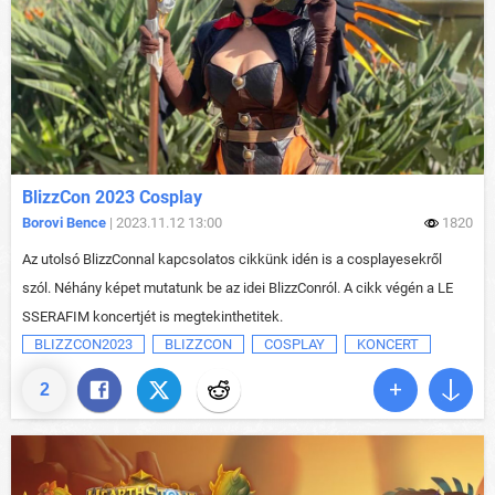
BlizzCon 2023 Cosplay
Borovi Bence
| 2023.11.12 13:00
1820
Az utolsó BlizzConnal kapcsolatos cikkünk idén is a cosplayesekről
szól. Néhány képet mutatunk be az idei BlizzConról. A cikk végén a LE
SSERAFIM koncertjét is megtekinthetitek.
BLIZZCON2023
BLIZZCON
COSPLAY
KONCERT
2