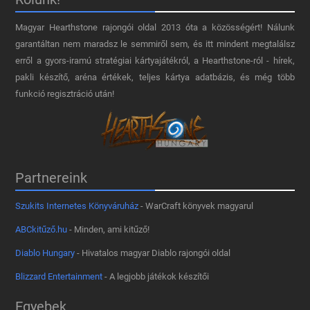
Magyar Hearthstone​ rajongói oldal 2013 óta a közösségért! Nálunk
garantáltan nem maradsz le semmiről sem, és itt mindent megtalálsz
erről a gyors-iramú stratégiai kártyajátékról, a Hearthstone-ról - hírek,
pakli készítő, aréna értékek, teljes kártya adatbázis, és még több
funkció regisztráció után!
Partnereink
Szukits Internetes Könyváruház
- WarCraft könyvek magyarul
ABCkitűző.hu
- Minden, ami kitűző!
Diablo Hungary
- Hivatalos magyar Diablo rajongói oldal
Blizzard Entertainment
- A legjobb játékok készítői
Egyebek