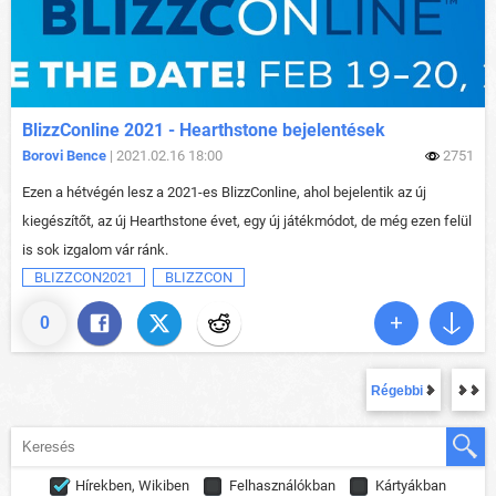
BlizzConline 2021 - Hearthstone bejelentések
Borovi Bence
| 2021.02.16 18:00
2751
Ezen a hétvégén lesz a 2021-es BlizzConline, ahol bejelentik az új
kiegészítőt, az új Hearthstone évet, egy új játékmódot, de még ezen felül
is sok izgalom vár ránk.
BLIZZCON2021
BLIZZCON
0
Régebbi
Hírekben, Wikiben
Felhasználókban
Kártyákban