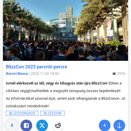
BlizzCon 2023 percről-percre
Borovi Bence
| 2023.11.03 18:00
2976
Ismét elérkezett az idő, négy év kihagyás után újra BlizzCon!
Ebben a
cikkben végigkövethetitek a megnyitó ünnepség összes bejelentését!
Az információkat azonnal írjuk, amint azok elhangzanak a BlizzConon. Jó
szórakozást mindenkinek!
BLIZZCON2023
BLIZZCON
4