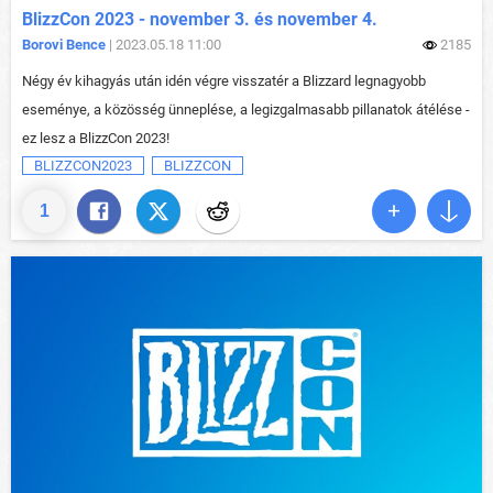
BlizzCon 2023 - november 3. és november 4.
Borovi Bence
| 2023.05.18 11:00
2185
Négy év kihagyás után idén végre visszatér a Blizzard legnagyobb
eseménye, a közösség ünneplése, a legizgalmasabb pillanatok átélése -
ez lesz a BlizzCon 2023!
BLIZZCON2023
BLIZZCON
1