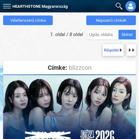
HEARTHSTONE
Magyarország
Véletlenszerű címke
Népszerű címkék
1. oldal / 8 oldal
Mehet
Régebbi
Címke:
blizzcon