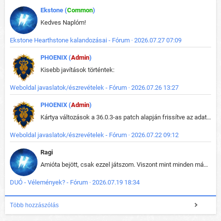
Ekstone (
Common
)
Kedves Naplóm!
Ekstone Hearthstone kalandozásai - Fórum · 2026.07.27 07:09
PHOENIX (
Admin
)
Kisebb javítások történtek:
Weboldal javaslatok/észrevételek - Fórum · 2026.07.26 13:27
PHOENIX (
Admin
)
Kártya változások a 36.0.3-as patch alapján frissítve az adatbázisban (képek is cserélve).
Weboldal javaslatok/észrevételek - Fórum · 2026.07.22 09:12
Ragi
Amióta bejött, csak ezzel játszom. Viszont mint minden más - akár az alapjáték is, ez is baromira összetett lett. Néha már pár kör után is esélytelen az egész. Vagy irreállisan túltápol valaki, vagy lelép a partner, vagy csak hülye mint a segg. És amikor eljönne az én időm, na akkor jön el mindenki másé is. Engem jobban érdekelne, hogy ki milyen ratingen szokott játszani. Na ez lenne egy érdekes adat.
DUÓ - Vélemények? - Fórum · 2026.07.19 18:34
Több hozzászólás