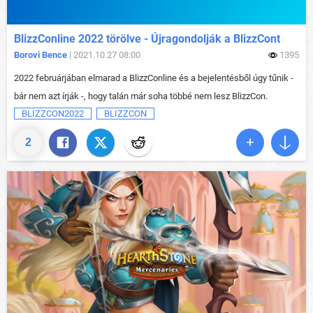
BlizzConline 2022 törölve - Újragondolják a BlizzCont
Borovi Bence
| 2021.10.27 08:00
1395
2022 februárjában elmarad a BlizzConline és a bejelentésből úgy tűnik -
bár nem azt írják -, hogy talán már soha többé nem lesz BlizzCon.
BLIZZCON2022
BLIZZCON
2