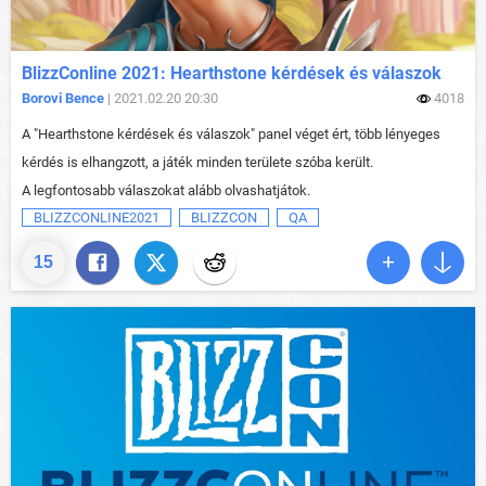
BlizzConline 2021: Hearthstone kérdések és válaszok
Borovi Bence
| 2021.02.20 20:30
4018
A "Hearthstone kérdések és válaszok" panel véget ért, több lényeges
kérdés is elhangzott, a játék minden területe szóba került.
A legfontosabb válaszokat alább olvashatjátok.
BLIZZCONLINE2021
BLIZZCON
QA
15