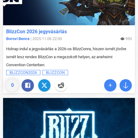
BlizzCon 2026 jegyvásárlás
Borovi Bence
| 2025.11.06 22:00
950
Holnap indul a jegyvásárlás a 2026-os BlizzConra, hiszen ismét jövőre
ismét lesz rendes BlizzCon a megszokott helyen, az aneheimi
Convention Centerben.
BLIZZCON2026
BLIZZCON
0