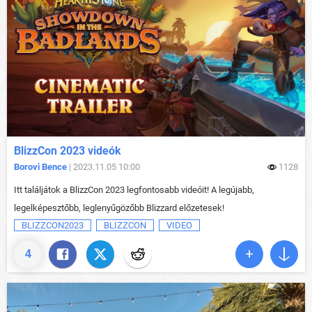
BlizzCon 2023 videók
Borovi Bence
| 2023.11.05 10:00
1128
Itt találjátok a BlizzCon 2023 legfontosabb videóit! A legújabb,
legelképesztőbb, leglenyűgözőbb Blizzard előzetesek!
BLIZZCON2023
BLIZZCON
VIDEO
4