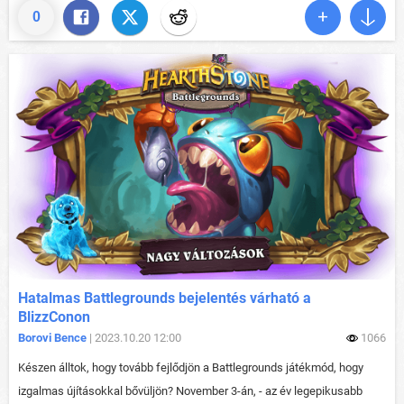
0
Hatalmas Battlegrounds bejelentés várható a
BlizzConon
Borovi Bence
| 2023.10.20 12:00
1066
Készen álltok, hogy tovább fejlődjön a Battlegrounds játékmód, hogy
izgalmas újításokkal bővüljön? November 3-án, - az év legepikusabb