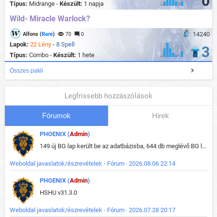
0
Típus:
Midrange -
Készült:
1 napja
Wild- Miracle Warlock?
14240
Alfons (
Rare
)
70
0
Lapok:
22 Lény
-
8 Spell
3
Típus:
Combo -
Készült:
1 hete
Összes pakli
Legfrissebb hozzászólások
Fórumok
Hirek
PHOENIX (
Admin
)
149 új BG lap került be az adatbázisba, 644 db meglévő BG lap módosult, bekerültek az új képek a megváltozott lapokhoz is.
Weboldal javaslatok/észrevételek - Fórum · 2026.08.06 22:14
PHOENIX (
Admin
)
HSHU v31.3.0
Weboldal javaslatok/észrevételek - Fórum · 2026.07.28 20:17