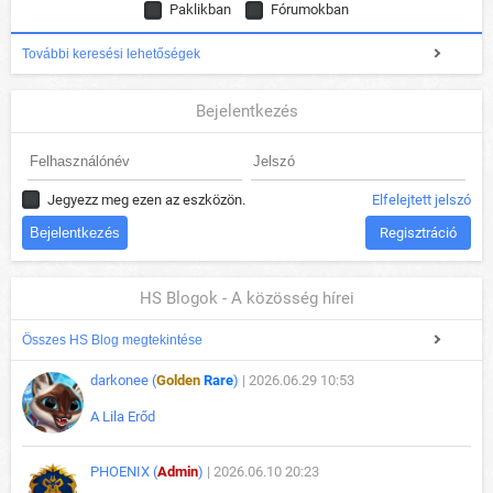
Paklikban
Fórumokban
További keresési lehetőségek
Bejelentkezés
Jegyezz meg ezen az eszközön.
Elfelejtett jelszó
Regisztráció
HS Blogok - A közösség hírei
Összes HS Blog megtekintése
darkonee (
Golden
Rare
)
| 2026.06.29 10:53
A Lila Erőd
PHOENIX (
Admin
)
| 2026.06.10 20:23