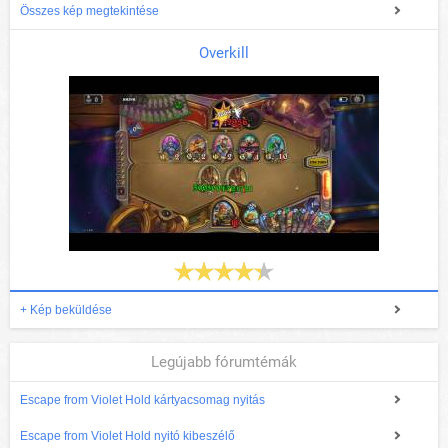
Összes kép megtekintése
Overkill
+ Kép beküldése
Legújabb fórumtémák
Escape from Violet Hold kártyacsomag nyitás
Escape from Violet Hold nyitó kibeszélő