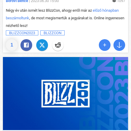
Borovi Bence
| 2023.06.30 15:00
1097
Négy év után ismét lesz BlizzCon, ahogy erről már az
előző hónapban
beszámoltunk
, de most megismertük a jegyárakat is. Online ingyenesen
nézhető lesz!
BLIZZCON2023
BLIZZCON
1