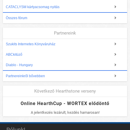
CATACLYSM kártyacsomag nyitás
Összes fórum
Partnereink
Szukits Internetes Könyváruház
ABCkitüző
Diablo - Hungary
Partnereinkről bővebben
Következő Hearthstone verseny
Online HearthCup - WORTEX elődöntő
A jelentkezés lezárult, kezdés hamarosan!
Rólunk!