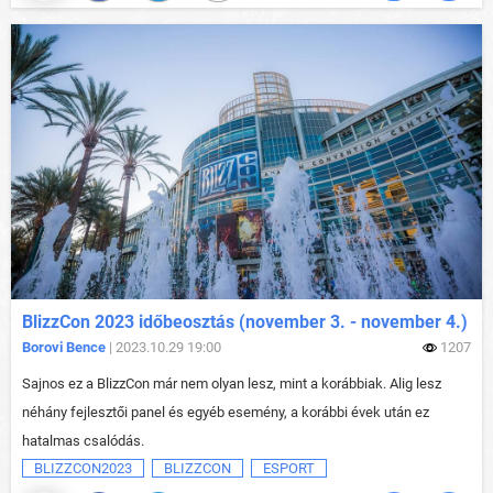
BlizzCon 2023 időbeosztás (november 3. - november 4.)
Borovi Bence
| 2023.10.29 19:00
1207
Sajnos ez a BlizzCon már nem olyan lesz, mint a korábbiak. Alig lesz
néhány fejlesztői panel és egyéb esemény, a korábbi évek után ez
hatalmas csalódás.
BLIZZCON2023
BLIZZCON
ESPORT