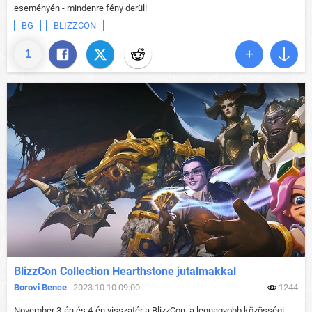
eseményén - mindenre fény derül!
BG
BLIZZCON
1
BlizzCon Collection Hearthstone jutalmakkal
Borovi Bence
| 2023.10.10 09:00
1244
November 3-án és 4-én visszatér a BlizzCon, a legnagyobb közösségi