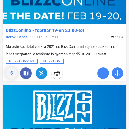
BlizzConline - február 19-én 23:00-tól
Borovi Bence
| 2021.02.19 17:00
2234
Ma este kezdetét veszi a 2021-es BlizzCon, amit sajnos csak online
lehet megtartani a továbbra is gyorsan terjedő COVID-19 miatt.
BLIZZCON2021
BLIZZCON
6