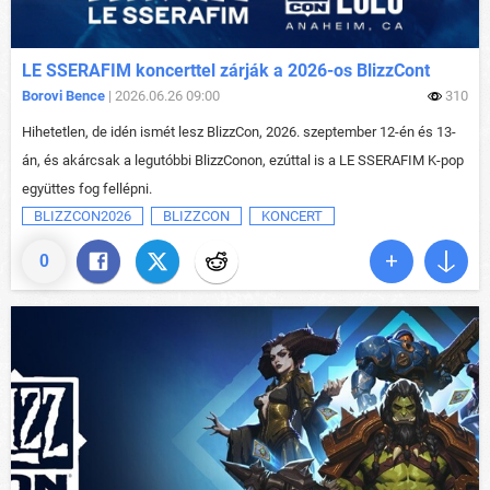
LE SSERAFIM koncerttel zárják a 2026-os BlizzCont
Borovi Bence
| 2026.06.26 09:00
310
Hihetetlen, de idén ismét lesz BlizzCon, 2026. szeptember 12-én és 13-
án, és akárcsak a legutóbbi BlizzConon, ezúttal is a LE SSERAFIM K-pop
együttes fog fellépni.
BLIZZCON2026
BLIZZCON
KONCERT
0