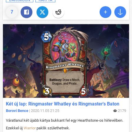
7
Két új lap: Ringmaster Whatley és Ringmaster's Baton
Borovi Bence
| 2020.11.05 21:25
2179
Váratlanul két újabb kártya bukkant fel egy Hearthstone-os hírlevélben.
Ezekkel új
Warrior
paklik születhetnek.