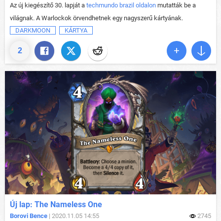
Az új kiegészítő 30. lapját a
techmundo brazil oldalon
mutatták be a
világnak. A Warlockok örvendhetnek egy nagyszerű kártyának.
DARKMOON
KÁRTYA
2
Új lap: The Nameless One
Borovi Bence
| 2020.11.05 14:55
2745