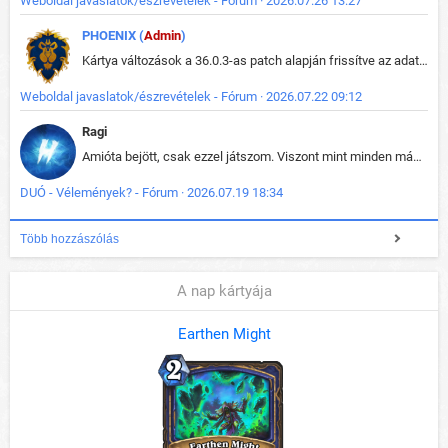
Weboldal javaslatok/észrevételek - Fórum · 2026.07.26 13:27
PHOENIX (
Admin
)
Kártya változások a 36.0.3-as patch alapján frissítve az adatbázisban (képek is cserélve).
Weboldal javaslatok/észrevételek - Fórum · 2026.07.22 09:12
Ragi
Amióta bejött, csak ezzel játszom. Viszont mint minden más - akár az alapjáték is, ez is baromira összetett lett. Néha már pár kör után is esélytelen az egész. Vagy irreállisan túltápol valaki, vagy lelép a partner, vagy csak hülye mint a segg. És amikor eljönne az én időm, na akkor jön el mindenki másé is. Engem jobban érdekelne, hogy ki milyen ratingen szokott játszani. Na ez lenne egy érdekes adat.
DUÓ - Vélemények? - Fórum · 2026.07.19 18:34
Több hozzászólás
A nap kártyája
Earthen Might