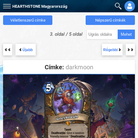
HEARTHSTONE
Magyarország
Véletlenszerű címke
Népszerű címkék
3. oldal / 5 oldal
Mehet
Újabb
Régebbi
Címke:
darkmoon