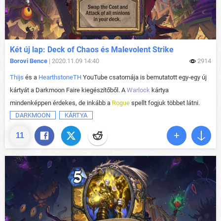
Két új lap: Deck of Chaos és Malevolent Strike
Borovi Bence
| 2020.11.09 14:40
2914
Thijs
és a
HearthstoneTH
YouTube csatornája is bemutatott egy-egy új
kártyát a Darkmoon Faire kiegészítőből. A
Warlock
kártya
mindenképpen érdekes, de inkább a
Rogue
spellt fogjuk többet látni.
DARKMOON
KÁRTYA
11