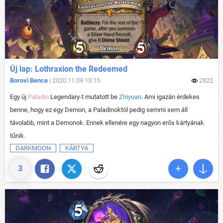
Új lap: Lothraxion the Redeemed
Borovi Bence
| 2020.11.09 13:15
2822
Egy új
Paladin
Legendary-t mutatott be
Zhiyuan
. Ami igazán érdekes
benne, hogy ez egy Demon, a Paladinoktól pedig semmi sem áll
távolabb, mint a Demonok. Ennek ellenére egy nagyon erős kártyának
tűnik.
DARKMOON
KÁRTYA
3