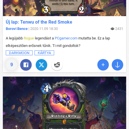
Új lap: Tenwu of the Red Smoke
Borovi Bence
| 2020.11.09 18:30
2431
A legújabb
Rogue
legendást a
PCgamer.com
mutatta be. Ez a lap
elképesztően erősnek tűnik. Ti mit gondoltok?
DARKMOON
KÁRTYA
9