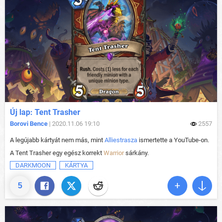
Új lap: Tent Trasher
Borovi Bence
| 2020.11.06 19:10
2557
A legújabb kártyát nem más, mint
Alliestrasza
ismertette a YouTube-on.
A Tent Trasher egy egész korrekt
Warrior
sárkány.
DARKMOON
KÁRTYA
5