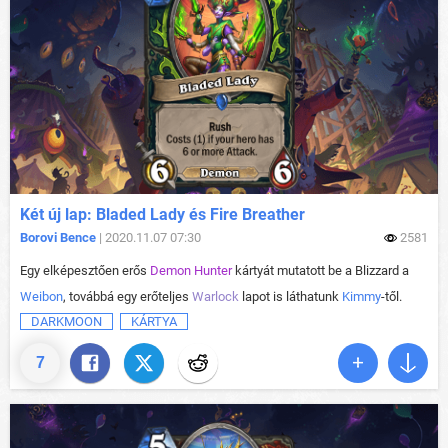
Két új lap: Bladed Lady és Fire Breather
Borovi Bence
| 2020.11.07 07:30
2581
Egy elképesztően erős
Demon Hunter
kártyát mutatott be a Blizzard a
Weibon
, továbbá egy erőteljes
Warlock
lapot is láthatunk
Kimmy
-től.
DARKMOON
KÁRTYA
7