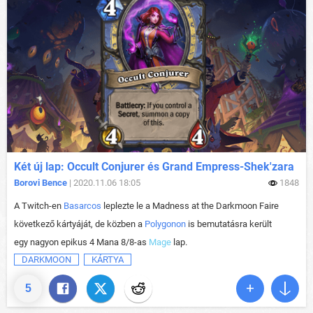
Két új lap: Occult Conjurer és Grand Empress-Shek'zara
Borovi Bence
| 2020.11.06 18:05
1848
A Twitch-en
Basarcos
leplezte le a Madness at the Darkmoon Faire
következő kártyáját, de közben a
Polygonon
is bemutatásra került
egy nagyon epikus 4 Mana 8/8-as
Mage
lap.
DARKMOON
KÁRTYA
5