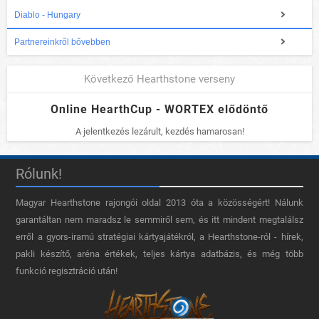
Diablo - Hungary
Partnereinkről bővebben
Következő Hearthstone verseny
Online HearthCup - WORTEX elődöntő
A jelentkezés lezárult, kezdés hamarosan!
Rólunk!
Magyar Hearthstone​ rajongói oldal 2013 óta a közösségért! Nálunk
garantáltan nem maradsz le semmiről sem, és itt mindent megtalálsz
erről a gyors-iramú stratégiai kártyajátékról, a Hearthstone-ról - hírek,
pakli készítő, aréna értékek, teljes kártya adatbázis, és még több
funkció regisztráció után!