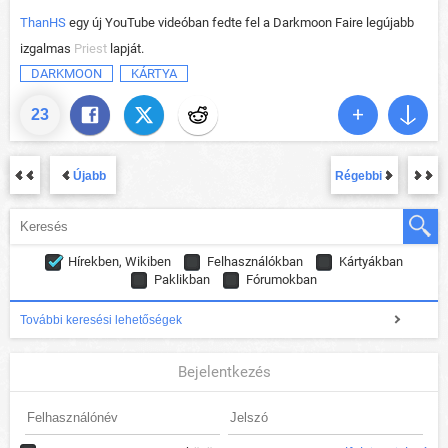
ThanHS
egy új YouTube videóban fedte fel a Darkmoon Faire legújabb
izgalmas
Priest
lapját.
DARKMOON
KÁRTYA
23
Újabb
Régebbi
Hírekben, Wikiben
Felhasználókban
Kártyákban
Paklikban
Fórumokban
További keresési lehetőségek
Bejelentkezés