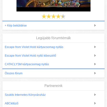
+ Kép beküldése
Legújabb fórumtémák
Escape from Violet Hold kártyacsomag nyitás
Escape from Violet Hold nyitó kibeszélő
CATACLYSM kártyacsomag nyitás
Összes fórum
Partnereink
Szukits Internetes Könyváruház
ABCkitüző