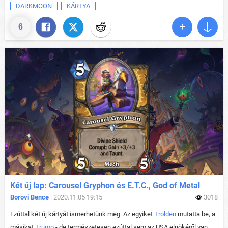
DARKMOON
KÁRTYA
6
Két új lap: Carousel Gryphon és E.T.C., God of Metal
Borovi Bence
| 2020.11.05 19:15
3018
Ezúttal két új kártyát ismerhetünk meg. Az egyiket
Trolden
mutatta be, a
másikat
Trump
- de természetesen ezúttal sem az USA elnökéről van