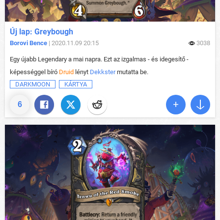
Új lap: Greybough
Borovi Bence
| 2020.11.09 20:15
3038
Egy újabb Legendary a mai napra. Ezt az izgalmas - és idegesítő -
képességgel bíró
Druid
lényt
Dekkster
mutatta be.
DARKMOON
KÁRTYA
6