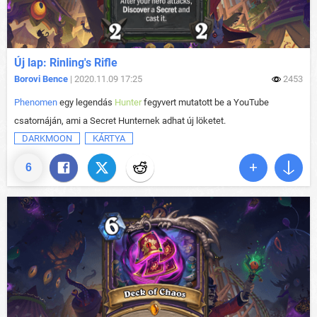
Új lap: Rinling's Rifle
Borovi Bence
| 2020.11.09 17:25
2453
Phenomen
egy legendás
Hunter
fegyvert mutatott be a YouTube
csatornáján, ami a Secret Hunternek adhat új löketet.
DARKMOON
KÁRTYA
6