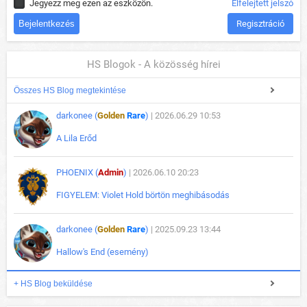
Jegyezz meg ezen az eszközön.
Elfelejtett jelszó
Regisztráció
HS Blogok - A közösség hírei
Összes HS Blog megtekintése
darkonee (
Golden
Rare
)
| 2026.06.29 10:53
A Lila Erőd
PHOENIX (
Admin
)
| 2026.06.10 20:23
FIGYELEM: Violet Hold börtön meghibásodás
darkonee (
Golden
Rare
)
| 2025.09.23 13:44
Hallow's End (esemény)
+ HS Blog beküldése