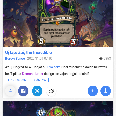
Új lap: Zai, the Incredible
Borovi Bence
| 2020.11.09 07:10
2353
Az új kiegészítő 43. lapját a
Huya.com
kínai streamer oldalon mutatták
be. Tipikus
Demon Hunter
design, de vajon fogjuk-e látni?
DARKMOON
KÁRTYA
4