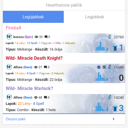
Hearthstone paklik
Legújabbak
Legjobbak
Fireball
23760
kossza (
Epic
)
33
0
Lapok:
14 Lény
-
10 Spell
-
1 Fegyver
-
1 Hős
-
1 Helyszín
1
Típus:
Midrange -
Készült:
16 órája
Wild- Miracle Death Knight?
11840
Alfons (
Rare
)
27
0
Lapok:
19 Lény
-
8 Spell
-
1 Fegyver
-
2 Helyszín
0
Típus:
Midrange -
Készült:
22 órája
Wild- Miracle Warlock?
14240
Alfons (
Rare
)
68
0
Lapok:
22 Lény
-
8 Spell
3
Típus:
Combo -
Készült:
1 hete
Összes pakli