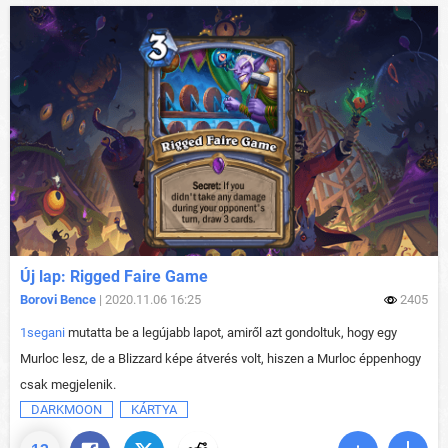
Új lap: Rigged Faire Game
Borovi Bence
| 2020.11.06 16:25
2405
1segani
mutatta be a legújabb lapot, amiről azt gondoltuk, hogy egy
Murloc lesz, de a Blizzard képe átverés volt, hiszen a Murloc éppenhogy
csak megjelenik.
DARKMOON
KÁRTYA