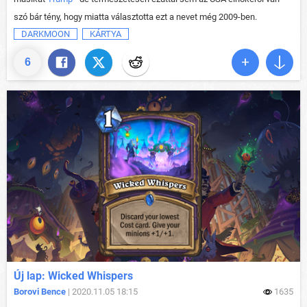
szó bár tény, hogy miatta választotta ezt a nevet még 2009-ben.
DARKMOON
KÁRTYA
6
Új lap: Wicked Whispers
Borovi Bence
| 2020.11.05 18:15
1635