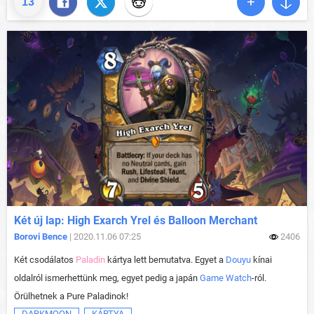
13
Két új lap: High Exarch Yrel és Balloon Merchant
Borovi Bence
| 2020.11.06 07:25
2406
Két csodálatos
Paladin
kártya lett bemutatva. Egyet a
Douyu
kínai
oldalról ismerhettünk meg, egyet pedig a japán
Game Watch
-ról.
Örülhetnek a Pure Paladinok!
DARKMOON
KÁRTYA