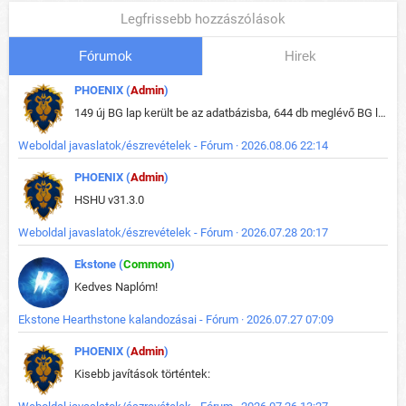
Legfrissebb hozzászólások
Fórumok
Hirek
PHOENIX (
Admin
)
149 új BG lap került be az adatbázisba, 644 db meglévő BG lap módosult, bekerültek az új képek a megváltozott lapokhoz is.
Weboldal javaslatok/észrevételek - Fórum · 2026.08.06 22:14
PHOENIX (
Admin
)
HSHU v31.3.0
Weboldal javaslatok/észrevételek - Fórum · 2026.07.28 20:17
Ekstone (
Common
)
Kedves Naplóm!
Ekstone Hearthstone kalandozásai - Fórum · 2026.07.27 07:09
PHOENIX (
Admin
)
Kisebb javítások történtek: