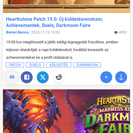
Hearthstone Patch 19.0: Új küldetésrendszer,
Achievementek, Duels, Darkmoon Faire
Borovi Bence
| 2020.11.12 19:00
4892
19:00-kor megérkezett a játék eddigi legnagyobb frissítése, amiben
teljesen átalakítják a napi küldetéseket, továbbá bevezetik az
achievementeket és a profil oldalakat is.
PATCH
DUELS
KÜLDETÉS
DARKMOON
46