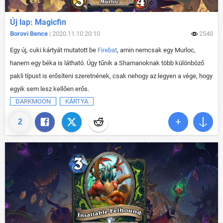
Új lap: Magicfin
Borovi Bence
| 2020.11.10 20:10
2540
Egy új, cuki kártyát mutatott be
Firebat
, amin nemcsak egy Murloc,
hanem egy béka is látható. Úgy tűnik a Shamanoknak több különböző
pakli típust is erősíteni szeretnének, csak nehogy az legyen a vége, hogy
egyik sem lesz kellően erős.
DARKMOON
KÁRTYA
2