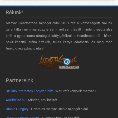
Rólunk!
Magyar Hearthstone​ rajongói oldal 2013 óta a közösségért! Nálunk
garantáltan nem maradsz le semmiről sem, és itt mindent megtalálsz
erről a gyors-iramú stratégiai kártyajátékról, a Hearthstone-ról - hírek,
pakli készítő, aréna értékek, teljes kártya adatbázis, és még több
funkció regisztráció után!
Partnereink
Szukits Internetes Könyváruház
- WarCraft könyvek magyarul
ABCkitűző.hu
- Minden, ami kitűző!
Diablo Hungary
- Hivatalos magyar Diablo rajongói oldal
Blizzard Entertainment
- A legjobb játékok készítői