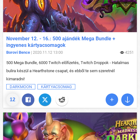
November 12. - 16.: 500 ajándék Mega Bundle +
ingyenes kártyacsomagok
Borovi Bence
| 2020.11.12 13:00
4251
500 Mega Bundle, 6000 Twitch előfizetés, Twitch Droppok - Hatalmas
bulira készül a Hearthstone csapat, és ebből te sem szeretnél
kimaradni!
DARKMOON
KÁRTYACSOMAG
12