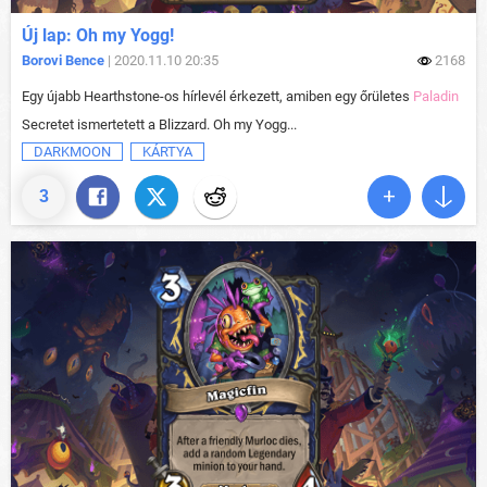
Új lap: Oh my Yogg!
Borovi Bence
| 2020.11.10 20:35
2168
Egy újabb Hearthstone-os hírlevél érkezett, amiben egy őrületes
Paladin
Secretet ismertetett a Blizzard. Oh my Yogg...
DARKMOON
KÁRTYA
3