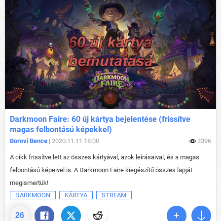
Darkmoon Faire: 60 új kártya bejelentése (frissítve
magas felbontású képekkel)
Borovi Bence
| 2020.11.11 18:00
3396
A cikk frissítve lett az összes kártyával, azok leírásaival, és a magas
felbontású képeivel is. A Darkmoon Faire kiegészítő összes lapját
megismertük!
DARKMOON
KÁRTYA
STREAM
26