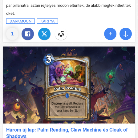
pár pillanatra, aztán rejtélyes módon eltűntek, de alább megtekinthetitek
őket.
DARKMOON
KÁRTYA
1
Három új lap: Palm Reading, Claw Machine és Cloak of
Shadows