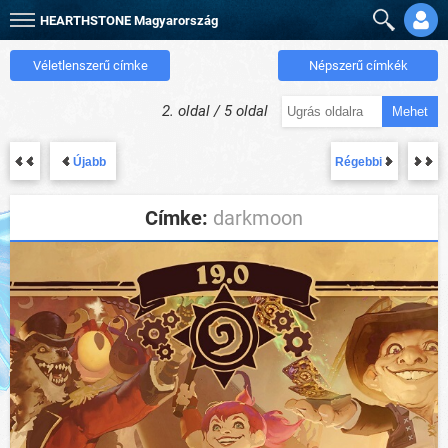
HEARTHSTONE
Magyarország
Véletlenszerű címke
Népszerű címkék
2. oldal / 5 oldal
Mehet
Újabb
Régebbi
Címke:
darkmoon