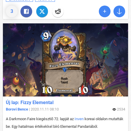
3
Új lap: Fizzy Elemental
Borovi Bence
| 2020.11.11 08:10
2534
A Darkmoon Faire kiegésztíő 72. lapját az
Inven
koreai oldalon mutatták
be. Egy hatalmas értékekkel bíró Elemental Pandariából.