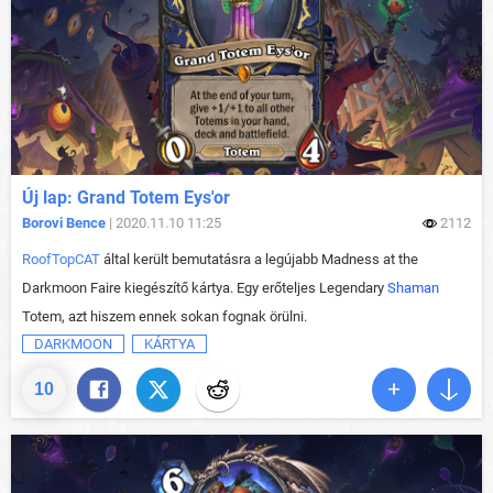
Új lap: Grand Totem Eys'or
Borovi Bence
| 2020.11.10 11:25
2112
RoofTopCAT
által került bemutatásra a legújabb Madness at the
Darkmoon Faire kiegészítő kártya. Egy erőteljes Legendary
Shaman
Totem, azt hiszem ennek sokan fognak örülni.
DARKMOON
KÁRTYA
10