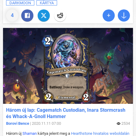
DARKMOON
KÁRTYA
4
Három új lap: Cagematch Custodian, Inara Stormcrash
és Whack-A-Gnoll Hammer
Borovi Bence
| 2020.11.11 07:00
2534
Három új
Shaman
kártya jelent meg a
Hearthstone hivatalos weboldalán