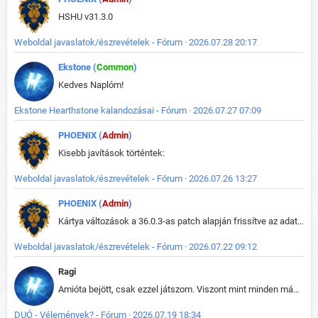
HSHU v31.3.0
Weboldal javaslatok/észrevételek - Fórum · 2026.07.28 20:17
Ekstone (
Common
)
Kedves Naplóm!
Ekstone Hearthstone kalandozásai - Fórum · 2026.07.27 07:09
PHOENIX (
Admin
)
Kisebb javítások történtek:
Weboldal javaslatok/észrevételek - Fórum · 2026.07.26 13:27
PHOENIX (
Admin
)
Kártya változások a 36.0.3-as patch alapján frissítve az adatbázisban (képek is cserélve).
Weboldal javaslatok/észrevételek - Fórum · 2026.07.22 09:12
Ragi
Amióta bejött, csak ezzel játszom. Viszont mint minden más - akár az alapjáték is, ez is baromira összetett lett. Néha már pár kör után is esélytelen az egész. Vagy irreállisan túltápol valaki, vagy lelép a partner, vagy csak hülye mint a segg. És amikor eljönne az én időm, na akkor jön el mindenki másé is. Engem jobban érdekelne, hogy ki milyen ratingen szokott játszani. Na ez lenne egy érdekes adat.
DUÓ - Vélemények? - Fórum · 2026.07.19 18:34