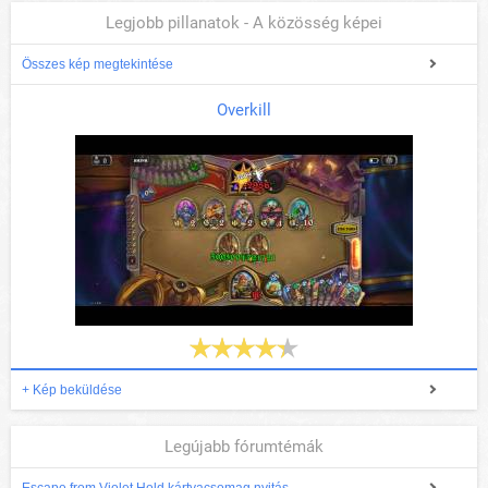
Legjobb pillanatok - A közösség képei
Összes kép megtekintése
Overkill
+ Kép beküldése
Legújabb fórumtémák