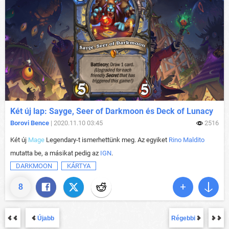
Két új lap: Sayge, Seer of Darkmoon és Deck of Lunacy
Borovi Bence
| 2020.11.10 03:45
2516
Két új
Mage
Legendary-t ismerhettünk meg. Az egyiket
Rino Maldito
mutatta be, a másikat pedig az
IGN
.
DARKMOON
KÁRTYA
8
Újabb
Régebbi