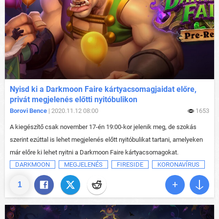
Nyisd ki a Darkmoon Faire kártyacsomagjaidat előre,
privát megjelenés előtti nyitóbulikon
Borovi Bence
| 2020.11.12 08:00
1653
A kiegészítő csak november 17-én 19:00-kor jelenik meg, de szokás
szerint ezúttal is lehet megjelenés előtt nyitóbulikat tartani, amelyeken
már előre ki lehet nyitni a Darkmoon Faire kártyacsomagokat.
DARKMOON
MEGJELENÉS
FIRESIDE
KORONAVÍRUS
1