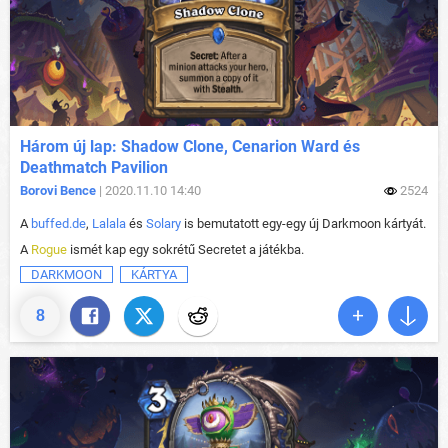
Három új lap: Shadow Clone, Cenarion Ward és
Deathmatch Pavilion
Borovi Bence
| 2020.11.10 14:40
2524
A
buffed.de
,
Lalala
és
Solary
is bemutatott egy-egy új Darkmoon kártyát.
A
Rogue
ismét kap egy sokrétű Secretet a játékba.
DARKMOON
KÁRTYA
8