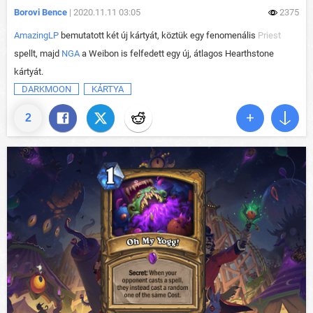
Borovi Bence
| 2020.11.11 03:05
2375
AmazingLP
bemutatott két új kártyát, köztük egy fenomenális
Priest
spellt, majd
NGA
a Weibon is felfedett egy új, átlagos Hearthstone
kártyát.
DARKMOON
KÁRTYA
2