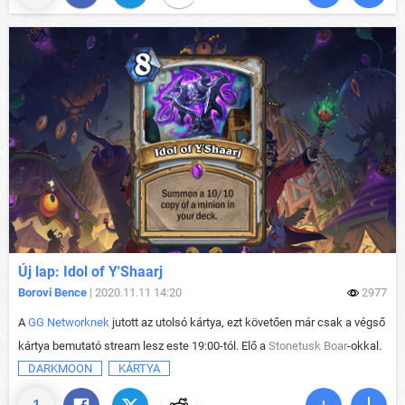
Új lap: Idol of Y'Shaarj
Borovi Bence
| 2020.11.11 14:20
2977
A
GG Networknek
jutott az utolsó kártya, ezt követően már csak a végső
kártya bemutató stream lesz este 19:00-tól. Elő a
Stonetusk Boar
-okkal.
DARKMOON
KÁRTYA