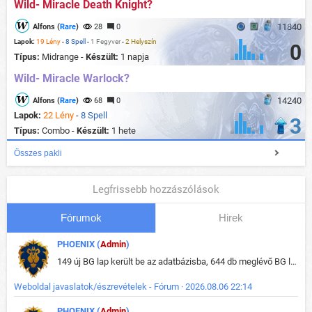
Wild- Miracle Death Knight?
11840
Alfons (
Rare
)
28
0
Lapok:
19 Lény
-
8 Spell
-
1 Fegyver
-
2 Helyszín
0
Típus:
Midrange -
Készült:
1 napja
Wild- Miracle Warlock?
14240
Alfons (
Rare
)
68
0
Lapok:
22 Lény
-
8 Spell
3
Típus:
Combo -
Készült:
1 hete
Összes pakli
Legfrissebb hozzászólások
Fórumok
Hirek
PHOENIX (
Admin
)
149 új BG lap került be az adatbázisba, 644 db meglévő BG lap módosult, bekerültek az új képek a megváltozott lapokhoz is.
Weboldal javaslatok/észrevételek - Fórum · 2026.08.06 22:14
PHOENIX (
Admin
)