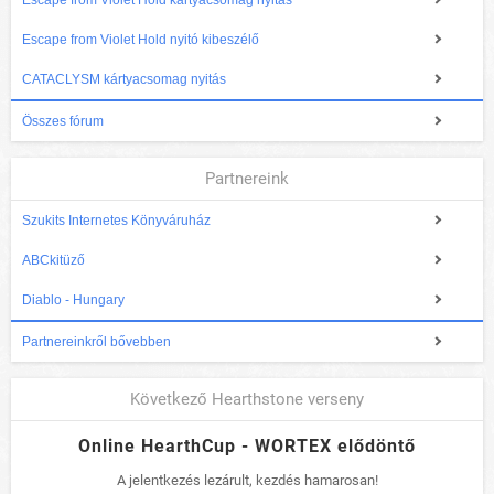
Escape from Violet Hold kártyacsomag nyitás
Escape from Violet Hold nyitó kibeszélő
CATACLYSM kártyacsomag nyitás
Összes fórum
Partnereink
Szukits Internetes Könyváruház
ABCkitüző
Diablo - Hungary
Partnereinkről bővebben
Következő Hearthstone verseny
Online HearthCup - WORTEX elődöntő
A jelentkezés lezárult, kezdés hamarosan!