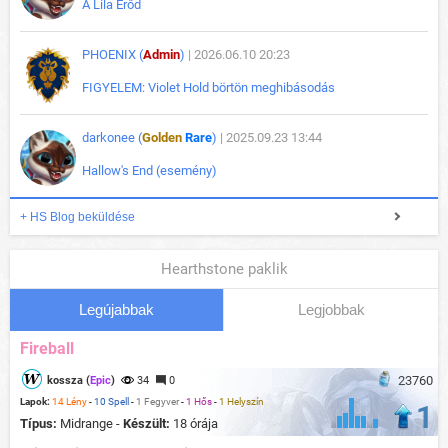
A Lila Erőd
PHOENIX (
Admin
)
| 2026.06.10 20:23
FIGYELEM: Violet Hold börtön meghibásodás
darkonee (
Golden
Rare
)
| 2025.09.23 13:44
Hallow's End (esemény)
+ HS Blog beküldése
Hearthstone paklik
Legújabbak
Legjobbak
Fireball
23760
kossza (
Epic
)
34
0
Lapok:
14 Lény
-
10 Spell
-
1 Fegyver
-
1 Hős
-
1 Helyszín
1
Típus:
Midrange -
Készült:
18 órája