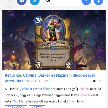
1
Két új lap: Carvinal Barker és Nazmani Bloodweaver
Borovi Bence
| 2020.11.11 13:25
2718
A Blizzard
új-zélandi Twitter fiókján
mutattak be egy új
Paladin
lapot, és
úgy néz ki, hogy az új kiegészítőben nagyon erős lesz a
Paladin
kaszt.
Aztán
Tao Mei
is bemutatott egy egész korrekt
Priest
lényt.
DARKMOON
KÁRTYA