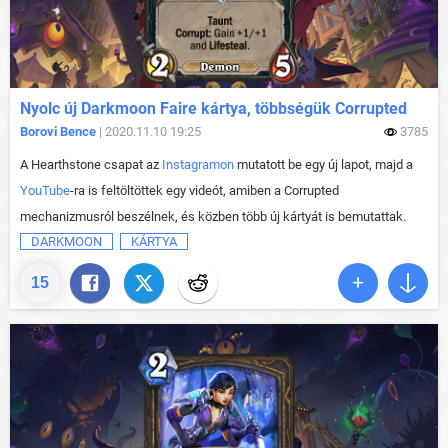
Nyolc új Darkmoon Faire kártya, többségük Corrupted
Borovi Bence
| 2020.11.10 19:25
3785
A Hearthstone csapat az
Instagramon
mutatott be egy új lapot, majd a
YouTube
-ra is feltöltöttek egy videót, amiben a Corrupted
mechanizmusról beszélnek, és közben több új kártyát is bemutattak.
DARKMOON
KÁRTYA
15