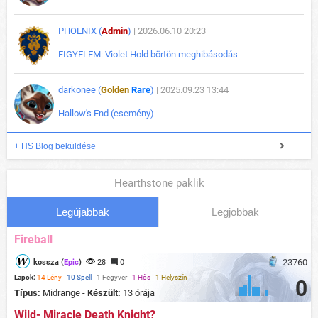
PHOENIX (
Admin
)
| 2026.06.10 20:23
FIGYELEM: Violet Hold börtön meghibásodás
darkonee (
Golden
Rare
)
| 2025.09.23 13:44
Hallow's End (esemény)
+ HS Blog beküldése
Hearthstone paklik
Legújabbak
Legjobbak
Fireball
23760
kossza (
Epic
)
28
0
Lapok:
14 Lény
-
10 Spell
-
1 Fegyver
-
1 Hős
-
1 Helyszín
0
Típus:
Midrange -
Készült:
13 órája
Wild- Miracle Death Knight?