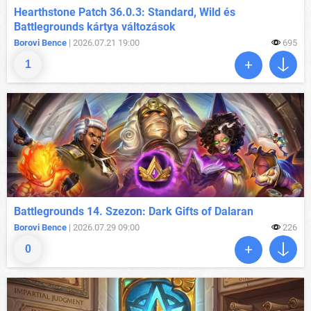
Hearthstone Patch 36.0.3: Standard, Wild és
Battlegrounds kártya változások
Borovi Bence
| 2026.07.21 19:00
695
1
Battlegrounds 14. Szezon: Dark Gifts of Dalaran
Borovi Bence
| 2026.07.29 09:00
226
0