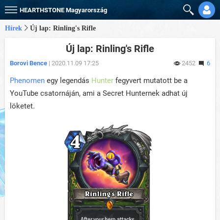
HEARTHSTONE
Magyarország
Hírek
Új lap: Rinling's Rifle
Új lap: Rinling's Rifle
Borovi Bence
| 2020.11.09 17:25
2452
6
Phenomen
egy legendás
Hunter
fegyvert mutatott be a
YouTube csatornáján, ami a Secret Hunternek adhat új
löketet.