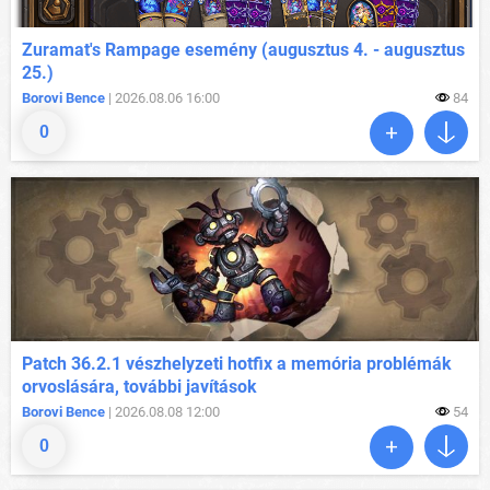
Zuramat's Rampage esemény (augusztus 4. - augusztus
25.)
Borovi Bence
| 2026.08.06 16:00
84
0
Patch 36.2.1 vészhelyzeti hotfix a memória problémák
orvoslására, további javítások
Borovi Bence
| 2026.08.08 12:00
54
0