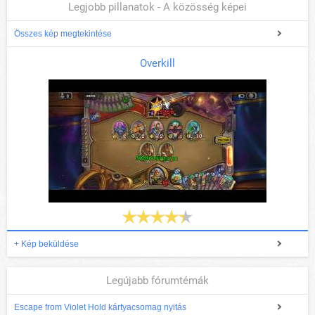
Legjobb pillanatok - A közösség képei
Összes kép megtekintése
Overkill
+ Kép beküldése
Legújabb fórumtémák
Escape from Violet Hold kártyacsomag nyitás