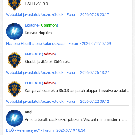
HSHU v31.3.0
Weboldal javaslatok/észrevételek - Fórum · 2026.07.28 20:17
Ekstone (
Common
)
Kedves Naplóm!
Ekstone Hearthstone kalandozásai - Fórum · 2026.07.27 07:09
PHOENIX (
Admin
)
Kisebb javítások történtek:
Weboldal javaslatok/észrevételek - Fórum · 2026.07.26 13:27
PHOENIX (
Admin
)
Kártya változások a 36.0.3-as patch alapján frissítve az adatbázisban (képek is cserélve).
Weboldal javaslatok/észrevételek - Fórum · 2026.07.22 09:12
Ragi
Amióta bejött, csak ezzel játszom. Viszont mint minden más - akár az alapjáték is, ez is baromira összetett lett. Néha már pár kör után is esélytelen az egész. Vagy irreállisan túltápol valaki, vagy lelép a partner, vagy csak hülye mint a segg. És amikor eljönne az én időm, na akkor jön el mindenki másé is. Engem jobban érdekelne, hogy ki milyen ratingen szokott játszani. Na ez lenne egy érdekes adat.
DUÓ - Vélemények? - Fórum · 2026.07.19 18:34