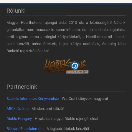
Rólunk!
Magyar Hearthstone​ rajongói oldal 2013 óta a közösségért! Nálunk
garantáltan nem maradsz le semmiről sem, és itt mindent megtalálsz
erről a gyors-iramú stratégiai kártyajátékról, a Hearthstone-ról - hírek,
pakli készítő, aréna értékek, teljes kártya adatbázis, és még több
funkció regisztráció után!
Partnereink
Szukits Internetes Könyváruház
- WarCraft könyvek magyarul
ABCkitűző.hu
- Minden, ami kitűző!
Diablo Hungary
- Hivatalos magyar Diablo rajongói oldal
Blizzard Entertainment
- A legjobb játékok készítői