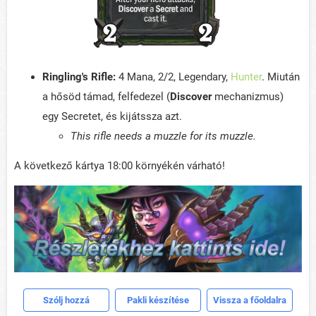
Ringling's Rifle:
4 Mana, 2/2, Legendary,
Hunter
. Miután
a hősöd támad, felfedezel (
Discover
mechanizmus)
egy Secretet, és kijátssza azt.
This rifle needs a muzzle for its muzzle.
A következő kártya 18:00 környékén várható!
Szólj hozzá
Pakli készítése
Vissza a főoldalra