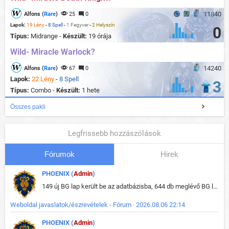
11840
Alfons (
Rare
)
25
0
Lapok:
19 Lény
-
8 Spell
-
1 Fegyver
-
2 Helyszín
0
Típus:
Midrange -
Készült:
19 órája
Wild- Miracle Warlock?
14240
Alfons (
Rare
)
67
0
Lapok:
22 Lény
-
8 Spell
3
Típus:
Combo -
Készült:
1 hete
Összes pakli
Legfrissebb hozzászólások
Fórumok
Hirek
PHOENIX (
Admin
)
149 új BG lap került be az adatbázisba, 644 db meglévő BG lap módosult, bekerültek az új képek a megváltozott lapokhoz is.
Weboldal javaslatok/észrevételek - Fórum · 2026.08.06 22:14
PHOENIX (
Admin
)