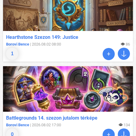
Hearthstone Szezon 149: Justice
Borovi Bence
| 2026.08.02 08:00
86
1
Battlegrounds 14. szezon jutalom térképe
Borovi Bence
| 2026.08.02 17:00
134
0