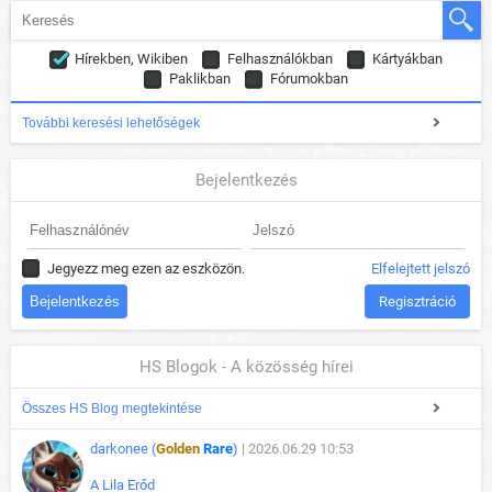
Hírekben, Wikiben
Felhasználókban
Kártyákban
Paklikban
Fórumokban
További keresési lehetőségek
Bejelentkezés
Jegyezz meg ezen az eszközön.
Elfelejtett jelszó
Regisztráció
HS Blogok - A közösség hírei
Összes HS Blog megtekintése
darkonee (
Golden
Rare
)
| 2026.06.29 10:53
A Lila Erőd