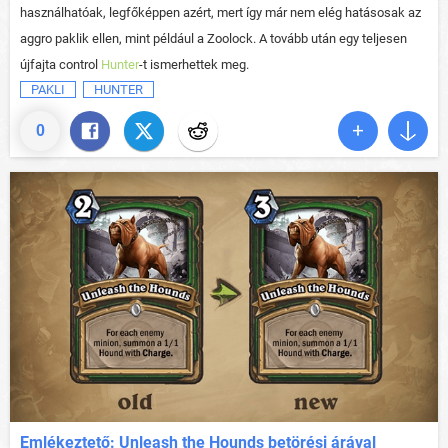
használhatóak, legfőképpen azért, mert így már nem elég hatásosak az
aggro paklik ellen, mint például a Zoolock. A tovább után egy teljesen
újfajta control
Hunter
-t ismerhettek meg.
PAKLI
HUNTER
0
Emlékeztető: Unleash the Hounds betörési árával