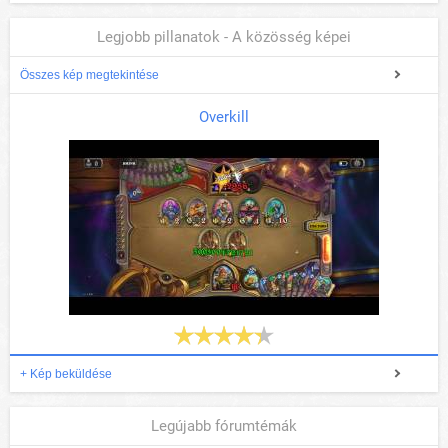
Legjobb pillanatok - A közösség képei
Összes kép megtekintése
Overkill
+ Kép beküldése
Legújabb fórumtémák