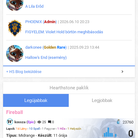
A Lila Erőd
PHOENIX (
Admin
)
| 2026.06.10 20:23
FIGYELEM: Violet Hold börtön meghibásodás
darkonee (
Golden
Rare
)
| 2025.09.23 13:44
Hallow's End (esemény)
+ HS Blog beküldése
Hearthstone paklik
Legújabbak
Legjobbak
Fireball
23760
kossza (
Epic
)
25
0
Lapok:
14 Lény
-
10 Spell
-
1 Fegyver
-
1 Hős
-
1 Helyszín
0
Típus:
Midrange -
Készült:
11 órája