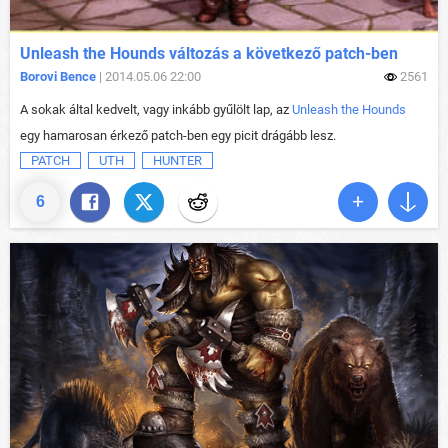
Unleash the Hounds változás a következő patch-ben
Borovi Bence
| 2014.05.06 22:00
2561
A sokak által kedvelt, vagy inkább gyűlölt lap, az
Unleash the Hounds
egy hamarosan érkező patch-ben egy picit drágább lesz.
PATCH
UTH
HUNTER
6