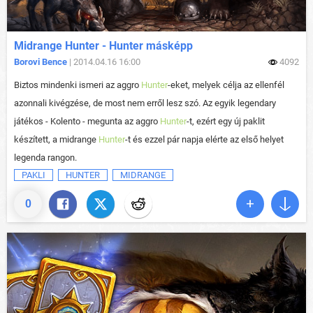
Midrange Hunter - Hunter másképp
Borovi Bence
| 2014.04.16 16:00
4092
Biztos mindenki ismeri az aggro
Hunter
-eket, melyek célja az ellenfél
azonnali kivégzése, de most nem erről lesz szó. Az egyik legendary
játékos - Kolento - megunta az aggro
Hunter
-t, ezért egy új paklit
készített, a midrange
Hunter
-t és ezzel pár napja elérte az első helyet
legenda rangon.
PAKLI
HUNTER
MIDRANGE
0