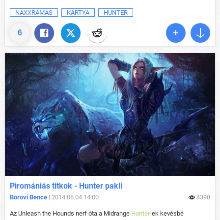
NAXXRAMAS
KÁRTYA
HUNTER
6
Piromániás titkok - Hunter pakli
Borovi Bence
| 2014.06.04 14:00
4398
Az Unleash the Hounds nerf óta a Midrange
Hunter
-ek kevésbé