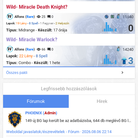
Wild- Miracle Death Knight?
11840
Alfons (
Rare
)
25
0
Lapok:
19 Lény
-
8 Spell
-
1 Fegyver
-
2 Helyszín
0
Típus:
Midrange -
Készült:
17 órája
Wild- Miracle Warlock?
14240
Alfons (
Rare
)
66
0
Lapok:
22 Lény
-
8 Spell
3
Típus:
Combo -
Készült:
1 hete
Összes pakli
Legfrissebb hozzászólások
Fórumok
Hirek
PHOENIX (
Admin
)
149 új BG lap került be az adatbázisba, 644 db meglévő BG lap módosult, bekerültek az új képek a megváltozott lapokhoz is.
Weboldal javaslatok/észrevételek - Fórum · 2026.08.06 22:14