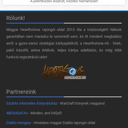
A jelentkezés lezárult, kezdés hamarosan!
Rólunk!
Magyar Hearthstone​ rajongói oldal 2013 óta a közösségért! Nálunk
garantáltan nem maradsz le semmiről sem, és itt mindent megtalálsz
erről a gyors-iramú stratégiai kártyajátékról, a Hearthstone-ról - hírek,
pakli készítő, aréna értékek, teljes kártya adatbázis, és még több
funkció regisztráció után!
Partnereink
Szukits Internetes Könyváruház
- WarCraft könyvek magyarul
ABCkitűző.hu
- Minden, ami kitűző!
Diablo Hungary
- Hivatalos magyar Diablo rajongói oldal