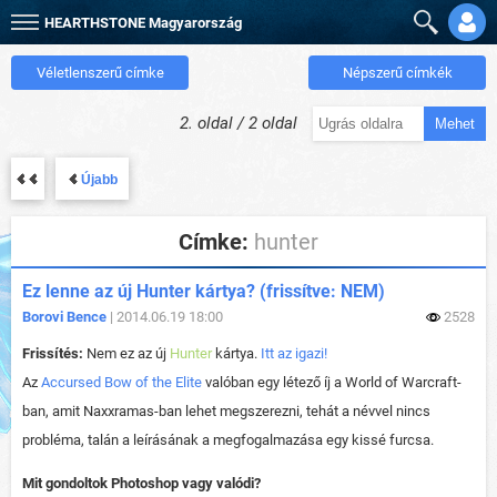
HEARTHSTONE
Magyarország
Véletlenszerű címke
Népszerű címkék
2. oldal / 2 oldal
Mehet
Újabb
Címke:
hunter
Ez lenne az új Hunter kártya? (frissítve: NEM)
Borovi Bence
| 2014.06.19 18:00
2528
Frissítés:
Nem ez az új
Hunter
kártya.
Itt az igazi!
Az
Accursed Bow of the Elite
valóban egy létező íj a World of Warcraft-
ban, amit Naxxramas-ban lehet megszerezni, tehát a névvel nincs
probléma, talán a leírásának a megfogalmazása egy kissé furcsa.
Mit gondoltok Photoshop vagy valódi?