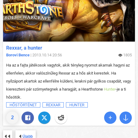
Rexxar, a hunter
Borovi Bence
| 2013.10.14 20:56
1805
Ha az a fajta játékosok vagytok, akik tényleg nyomot akarnak hagyni az
ellenfelen, akkor valószínűleg Rexxar az a hős akit kerestek. Ha
nyílzáport akartok az ellenfélre küldeni, lerakni pár gyilkos csapdát, vagy
kiereszteni pár szörnyetegnek a haragját, a Hearthstone
Hunter
-je a ti
hősötök.
HŐSTÖRTÉNET
REXXAR
HUNTER
2
Újabb