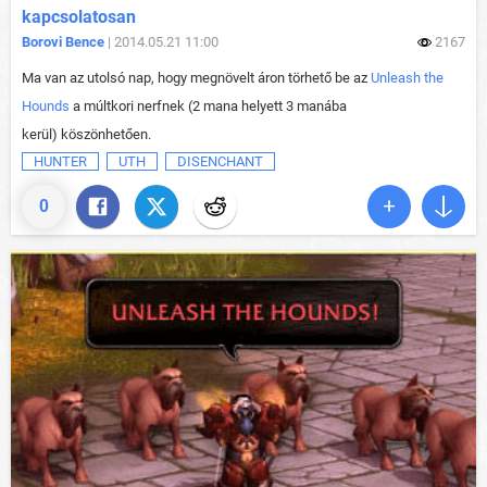
kapcsolatosan
Borovi Bence
| 2014.05.21 11:00
2167
Ma van az utolsó nap, hogy megnövelt áron törhető be az
Unleash the
Hounds
a múltkori nerfnek (2 mana helyett 3 manába
kerül) köszönhetően.
HUNTER
UTH
DISENCHANT
0