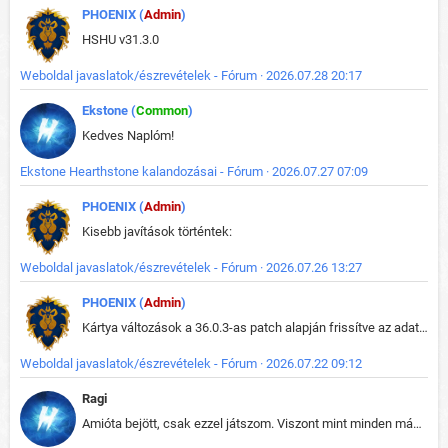
PHOENIX (
Admin
)
HSHU v31.3.0
Weboldal javaslatok/észrevételek - Fórum · 2026.07.28 20:17
Ekstone (
Common
)
Kedves Naplóm!
Ekstone Hearthstone kalandozásai - Fórum · 2026.07.27 07:09
PHOENIX (
Admin
)
Kisebb javítások történtek:
Weboldal javaslatok/észrevételek - Fórum · 2026.07.26 13:27
PHOENIX (
Admin
)
Kártya változások a 36.0.3-as patch alapján frissítve az adatbázisban (képek is cserélve).
Weboldal javaslatok/észrevételek - Fórum · 2026.07.22 09:12
Ragi
Amióta bejött, csak ezzel játszom. Viszont mint minden más - akár az alapjáték is, ez is baromira összetett lett. Néha már pár kör után is esélytelen az egész. Vagy irreállisan túltápol valaki, vagy lelép a partner, vagy csak hülye mint a segg. És amikor eljönne az én időm, na akkor jön el mindenki másé is. Engem jobban érdekelne, hogy ki milyen ratingen szokott játszani. Na ez lenne egy érdekes adat.