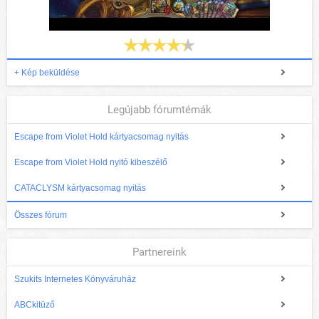
+ Kép beküldése
Legújabb fórumtémák
Escape from Violet Hold kártyacsomag nyitás
Escape from Violet Hold nyitó kibeszélő
CATACLYSM kártyacsomag nyitás
Összes fórum
Partnereink
Szukits Internetes Könyváruház
ABCkitüző