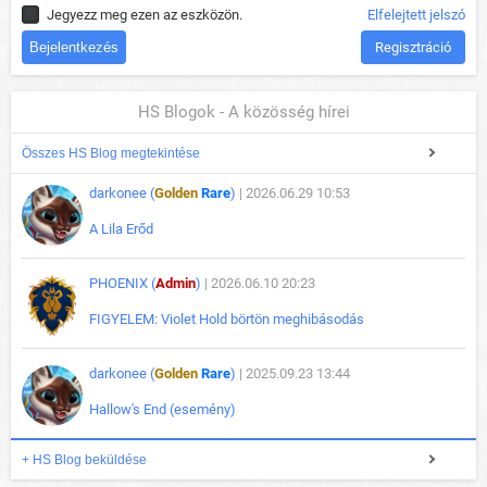
Jegyezz meg ezen az eszközön.
Elfelejtett jelszó
Regisztráció
HS Blogok - A közösség hírei
Összes HS Blog megtekintése
darkonee (
Golden
Rare
)
| 2026.06.29 10:53
A Lila Erőd
PHOENIX (
Admin
)
| 2026.06.10 20:23
FIGYELEM: Violet Hold börtön meghibásodás
darkonee (
Golden
Rare
)
| 2025.09.23 13:44
Hallow's End (esemény)
+ HS Blog beküldése