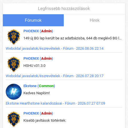
Legfrissebb hozzászólások
Fórumok
Hirek
PHOENIX (
Admin
)
149 új BG lap került be az adatbázisba, 644 db meglévő BG lap módosult, bekerültek az új képek a megváltozott lapokhoz is.
Weboldal javaslatok/észrevételek - Fórum · 2026.08.06 22:14
PHOENIX (
Admin
)
HSHU v31.3.0
Weboldal javaslatok/észrevételek - Fórum · 2026.07.28 20:17
Ekstone (
Common
)
Kedves Naplóm!
Ekstone Hearthstone kalandozásai - Fórum · 2026.07.27 07:09
PHOENIX (
Admin
)
Kisebb javítások történtek: