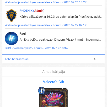
Weboldal javaslatok/észrevételek - Fórum · 2026.07.26 13:27
PHOENIX (
Admin
)
Kártya változások a 36.0.3-as patch alapján frissítve az adatbázisban (képek is cserélve).
Weboldal javaslatok/észrevételek - Fórum · 2026.07.22 09:12
Ragi
Amióta bejött, csak ezzel játszom. Viszont mint minden más - akár az alapjáték is, ez is baromira összetett lett. Néha már pár kör után is esélytelen az egész. Vagy irreállisan túltápol valaki, vagy lelép a partner, vagy csak hülye mint a segg. És amikor eljönne az én időm, na akkor jön el mindenki másé is. Engem jobban érdekelne, hogy ki milyen ratingen szokott játszani. Na ez lenne egy érdekes adat.
DUÓ - Vélemények? - Fórum · 2026.07.19 18:34
Több hozzászólás
A nap kártyája
Valeera's Gift