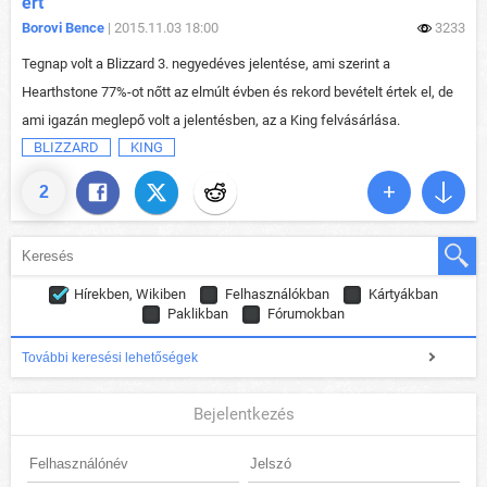
ért
Borovi Bence
| 2015.11.03 18:00
3233
Tegnap volt a Blizzard 3. negyedéves jelentése, ami szerint a
Hearthstone 77%-ot nőtt az elmúlt évben és rekord bevételt értek el, de
ami igazán meglepő volt a jelentésben, az a King felvásárlása.
BLIZZARD
KING
2
Hírekben, Wikiben
Felhasználókban
Kártyákban
Paklikban
Fórumokban
További keresési lehetőségek
Bejelentkezés