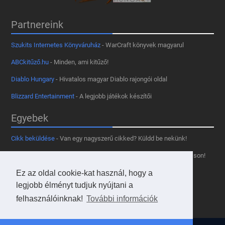
Partnereink
Szukits Internetes Könyváruház
- WarCraft könyvek magyarul
ABCkitűző.hu
- Minden, ami kitűző!
Diablo Hungary
- Hivatalos magyar Diablo rajongói oldal
Blizzard Entertainment
- A legjobb játékok készítői
Egyebek
Cikk beküldése
- Van egy nagyszerű cikked? Küldd be nekünk!
Támogass minket
- Tetszik az oldal? Segíts, hogy fennmaradhasson!
Kapcsolat, médiaajánlat
- Lépj velünk kapcsolatba!
Ez az oldal cookie-kat használ, hogy a
legjobb élményt tudjuk nyújtani a
Használd a tooltipünket
- A saját oldaladon is!
felhasználóinknak!
További információk
Adatvédelmi szabályzat
- A felhasználókért!