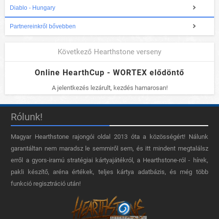
Diablo - Hungary
Partnereinkről bővebben
Következő Hearthstone verseny
Online HearthCup - WORTEX elődöntő
A jelentkezés lezárult, kezdés hamarosan!
Rólunk!
Magyar Hearthstone​ rajongói oldal 2013 óta a közösségért! Nálunk
garantáltan nem maradsz le semmiről sem, és itt mindent megtalálsz
erről a gyors-iramú stratégiai kártyajátékról, a Hearthstone-ról - hírek,
pakli készítő, aréna értékek, teljes kártya adatbázis, és még több
funkció regisztráció után!