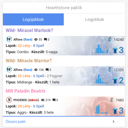
Hearthstone paklik
Legújabbak
Legjobbak
Wild- Miracel Warlock?
14240
Alfons (
Rare
)
55
0
Lapok:
22 Lény
-
8 Spell
3
Típus:
Combo -
Készült:
5 napja
Wild- Miracle Warrior?
12320
Alfons (
Rare
)
106
0
Lapok:
22 Lény
-
6 Spell
-
2 Fegyver
2
Típus:
Midrange -
Készült:
1 hete
Mill Paladin Beatrix
7480
PHOENIX (
Admin
)
219
0
Lapok:
24 Lény
-
6 Spell
3
Típus:
Aggro -
Készült:
3 hete
Összes pakli